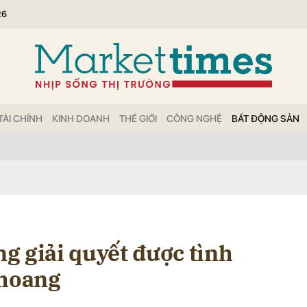
26
bình luận
TÀI CHÍNH
KINH DOANH
THẾ GIỚI
CÔNG NGHỆ
BẤT ĐỘNG SẢN
Hủy
G
g giải quyết được tình
 hoang