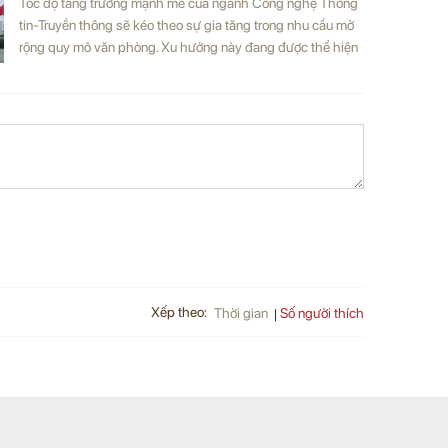
Tốc độ tăng trưởng mạnh mẽ của ngành Công nghệ Thông
tin-Truyền thông sẽ kéo theo sự gia tăng trong nhu cầu mở
rộng quy mô văn phòng. Xu hướng này đang được thể hiện
ở cả hai thị trường lớn là Hà Nội và TP. Hồ Chí Minh.
Xếp theo:
Số người thích
Thời gian