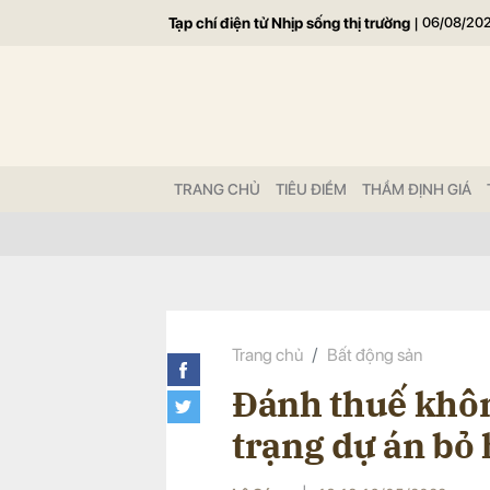
Tạp chí điện tử Nhịp sống thị trường
|
06/08/20
Gửi 
TRANG CHỦ
TIÊU ĐIỂM
THẨM ĐỊNH GIÁ
Trang chủ
Bất động sản
Đánh thuế khôn
trạng dự án bỏ