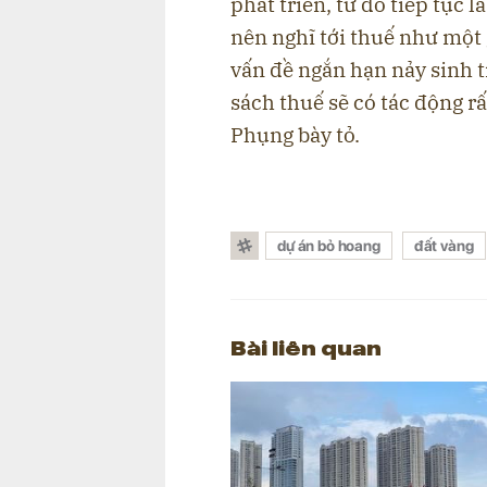
phát triển, từ đó tiếp tục
nên nghĩ tới thuế như một 
vấn đề ngắn hạn nảy sinh t
sách thuế sẽ có tác động rấ
Phụng bày tỏ.
dự án bỏ hoang
đất vàng
Bài liên quan