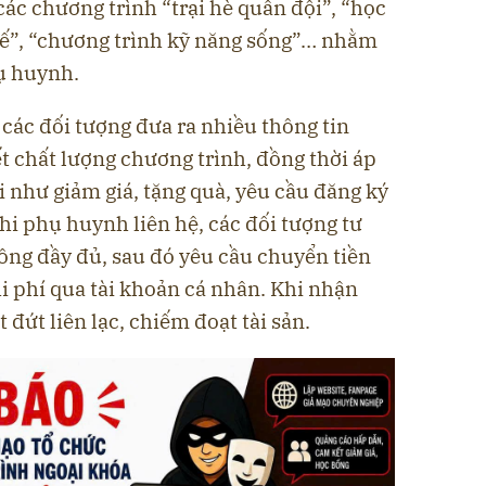
các chương trình “trại hè quân đội”, “học
 tế”, “chương trình kỹ năng sống”… nhằm
hụ huynh.
 các đối tượng đưa ra nhiều thông tin
t chất lượng chương trình, đồng thời áp
 như giảm giá, tặng quà, yêu cầu đăng ký
khi phụ huynh liên hệ, các đối tượng tư
ông đầy đủ, sau đó yêu cầu chuyển tiền
i phí qua tài khoản cá nhân. Khi nhận
 đứt liên lạc, chiếm đoạt tài sản.