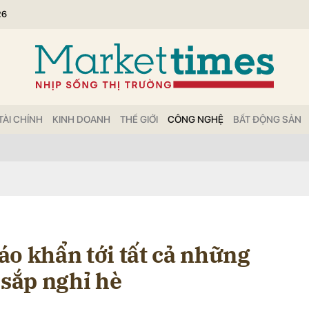
26
bình luận
TÀI CHÍNH
KINH DOANH
THẾ GIỚI
CÔNG NGHỆ
BẤT ĐỘNG SẢN
Hủy
G
áo khẩn tới tất cả những
 sắp nghỉ hè