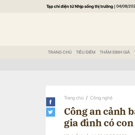
Tạp chí điện tử Nhịp sống thị trường
|
04/08/20
Gửi 
TRANG CHỦ
TIÊU ĐIỂM
THẨM ĐỊNH GIÁ
Trang chủ
Công nghệ
Công an cảnh b
gia đình có con