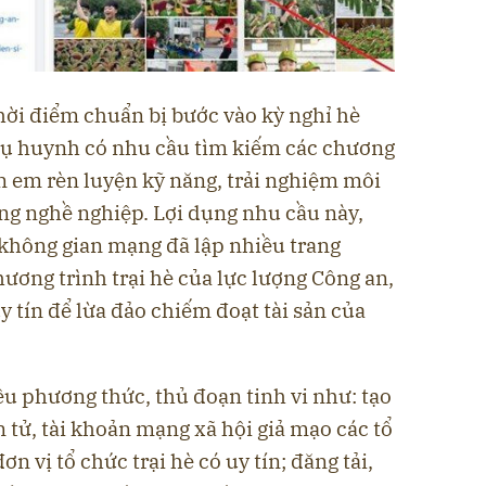
hời điểm chuẩn bị bước vào kỳ nghỉ hè
hụ huynh có nhu cầu tìm kiếm các chương
n em rèn luyện kỹ năng, trải nghiệm môi
ng nghề nghiệp. Lợi dụng nhu cầu này,
 không gian mạng đã lập nhiều trang
ương trình trại hè của lực lượng Công an,
y tín để lừa đảo chiếm đoạt tài sản của
u phương thức, thủ đoạn tinh vi như: tạo
n tử, tài khoản mạng xã hội giả mạo các tổ
n vị tổ chức trại hè có uy tín; đăng tải,