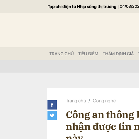
Tạp chí điện tử Nhịp sống thị trường
|
04/08/20
Gửi 
TRANG CHỦ
TIÊU ĐIỂM
THẨM ĐỊNH GIÁ
Trang chủ
Công nghệ
Công an thông b
nhận được tin 
này