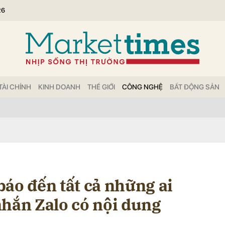
26
bình luận
TÀI CHÍNH
KINH DOANH
THẾ GIỚI
CÔNG NGHỆ
BẤT ĐỘNG SẢN
Hủy
G
áo đến tất cả những ai
nhắn Zalo có nội dung