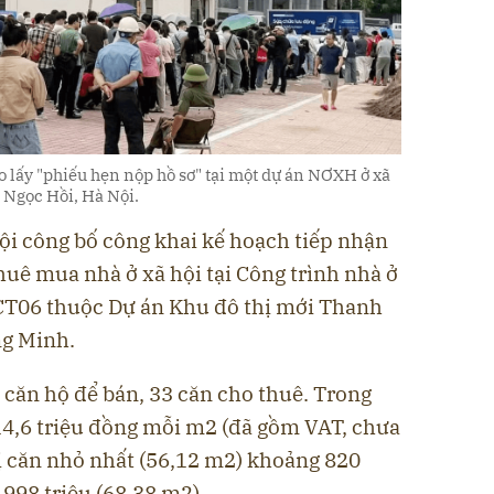
 lấy "phiếu hẹn nộp hồ sơ" tại một dự án NƠXH ở xã
Ngọc Hồi, Hà Nội.
ội công bố công khai kế hoạch tiếp nhận
huê mua nhà ở xã hội tại Công trình nhà ở
, СТ06 thuộc Dự án Khu đô thị mới Thanh
ng Minh.
 căn hộ để bán, 33 căn cho thuê. Trong
à 14,6 triệu đồng mỗi m2 (đã gồm VAT, chưa
trị căn nhỏ nhất (56,12 m2) khoảng 820
 998 triệu (68,38 m2).