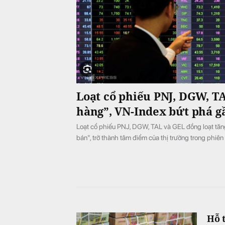
Loạt cổ phiếu PNJ, DGW, T
hàng”, VN-Index bứt phá g
Loạt cổ phiếu PNJ, DGW, TAL và GEL đồng loạt tăng t
bán", trở thành tâm điểm của thị trường trong phiên
Hỗ 