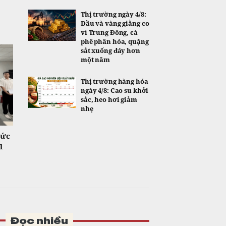
Thị trường ngày 4/8:
Dầu và vàng giằng co
vì Trung Đông, cà
phê phân hóa, quặng
sắt xuống đáy hơn
một năm
Thị trường hàng hóa
ngày 4/8: Cao su khởi
sắc, heo hơi giảm
nhẹ
hức
1
Đọc nhiều