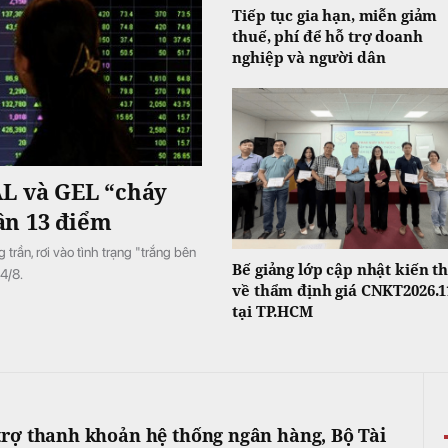
Tiếp tục gia hạn, miễn giảm
thuế, phí để hỗ trợ doanh
nghiệp và người dân
AL và GEL “cháy
ần 13 điểm
rần, rơi vào tình trạng "trắng bên
Bế giảng lớp cập nhật kiến t
 4/8.
về thẩm định giá CNKT2026.1
tại TP.HCM
trợ thanh khoản hệ thống ngân hàng, Bộ Tài