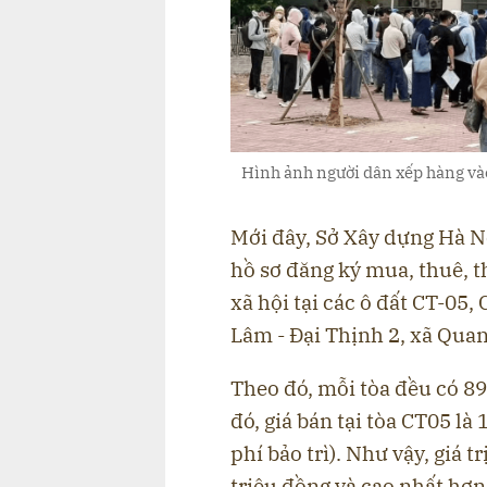
Hình ảnh người dân xếp hàng vào
Mới đây, Sở Xây dựng Hà N
hồ sơ đăng ký mua, thuê, t
xã hội tại các ô đất CT-05
Lâm - Đại Thịnh 2, xã Qua
Theo đó, mỗi tòa đều có 89
đó, giá bán tại tòa CT05 l
phí bảo trì). Như vậy, giá 
triệu đồng và cao nhất hơn