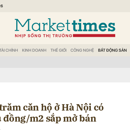
26
bình luận
TÀI CHÍNH
KINH DOANH
THẾ GIỚI
CÔNG NGHỆ
BẤT ĐỘNG SẢN
Hủy
G
trăm căn hộ ở Hà Nội có
iệu đồng/m2 sắp mở bán