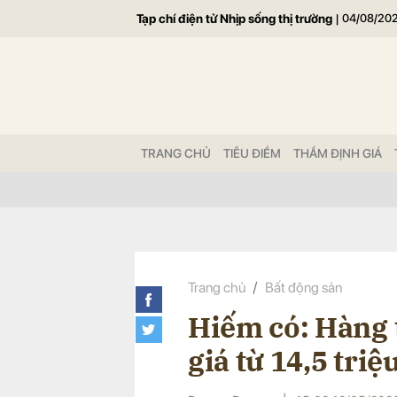
Tạp chí điện tử Nhịp sống thị trường
|
04/08/20
Gửi 
TRANG CHỦ
TIÊU ĐIỂM
THẨM ĐỊNH GIÁ
Trang chủ
Bất động sản
Hiếm có: Hàng 
giá từ 14,5 tr