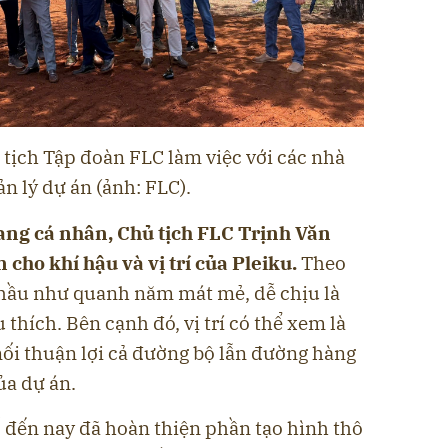
 tịch Tập đoàn FLC làm việc với các nhà
ản lý dự án (ảnh: FLC).
rang cá nhân, Chủ tịch FLC Trịnh Văn
cho khí hậu và vị trí của Pleiku.
Theo
 hầu như quanh năm mát mẻ, dễ chịu là
 thích. Bên cạnh đó, vị trí có thể xem là
nối thuận lợi cả đường bộ lẫn đường hàng
ủa dự án.
ố đến nay đã hoàn thiện phần tạo hình thô