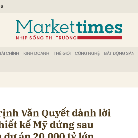
26
bình luận
TÀI CHÍNH
KINH DOANH
THẾ GIỚI
CÔNG NGHỆ
BẤT ĐỘNG SẢN
Hủy
G
rịnh Văn Quyết dành lời
hiết kế Mỹ đứng sau
u dự án 20.000 tỷ lớn