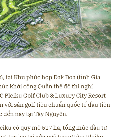
6, tại Khu phức hợp Đak Đoa (tỉnh Gia
hức khởi công Quần thể đô thị nghỉ
LC Pleiku Golf Club & Luxury City Resort –
n với sân golf tiêu chuẩn quốc tế đầu tiên
c đến nay tại Tây Nguyên.
leiku có quy mô 517 ha, tổng mức đầu tư
g, tọa lạc tại cửa ngõ trung tâm Pleiku,