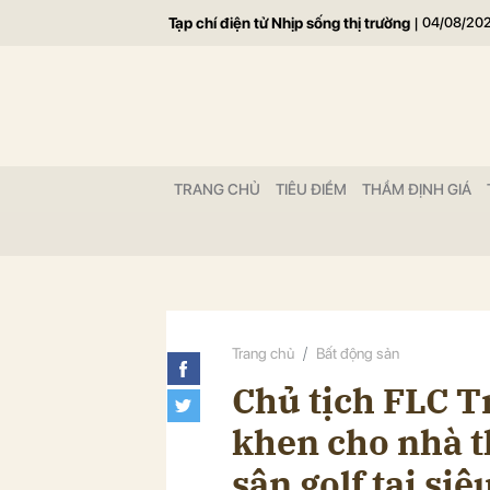
Tạp chí điện tử Nhịp sống thị trường
|
04/08/20
Gửi 
TRANG CHỦ
TIÊU ĐIỂM
THẨM ĐỊNH GIÁ
Trang chủ
Bất động sản
Chủ tịch FLC T
khen cho nhà t
sân golf tại siê