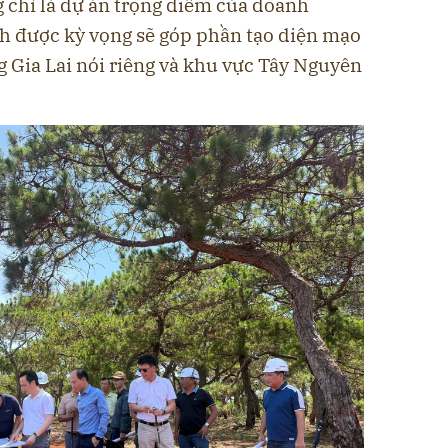
 chỉ là dự án trọng điểm của doanh
nh được kỳ vọng sẽ góp phần tạo diện mạo
 Gia Lai nói riêng và khu vực Tây Nguyên