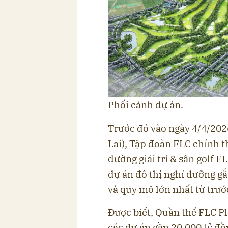
Phối cảnh dự án.
Trước đó vào ngày 4/4/202
Lai), Tập đoàn FLC chính t
dưỡng giải trí & sân golf F
dự án đô thị nghỉ dưỡng gắ
và quy mô lớn nhất từ trướ
Được biết, Quần thể FLC P
các dự án gần 20.000 tỷ đồn