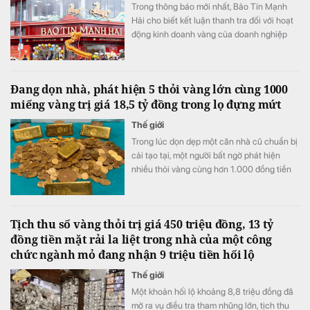
Trong thông báo mới nhất, Bảo Tín Mạnh
Hải cho biết kết luận thanh tra đối với hoạt
động kinh doanh vàng của doanh nghiệp
nằm trong giai đoạn từ ngày 1/1/2023 đến
tháng 9/2025.
Đang dọn nhà, phát hiện 5 thỏi vàng lớn cùng 1000
miếng vàng trị giá 18,5 tỷ đồng trong lọ đựng mứt
Thế giới
Trong lúc dọn dẹp một căn nhà cũ chuẩn bị
cải tạo tại, một người bất ngờ phát hiện
nhiều thỏi vàng cùng hơn 1.000 đồng tiền
vàng được cất giấu trong những chiếc lọ
đựng mứt và một két sắt.
Tịch thu số vàng thỏi trị giá 450 triệu đồng, 13 tỷ
đồng tiền mặt rải la liệt trong nhà của một công
chức ngành mỏ đang nhận 9 triệu tiền hối lộ
Thế giới
Một khoản hối lộ khoảng 8,8 triệu đồng đã
mở ra vụ điều tra tham nhũng lớn, tịch thu