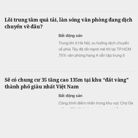
Cần Thơ.
Lõi trung tâm quá tải, làn sóng văn phòng đang dịch
chuyển về đâu?
Bất động sản
Trong khi ở Hà Nội, xu hướng dịch chuyển
về phía Tây đã rất mạnh mẽ thì tại TP.HCM
75% văn phòng hạng A vẫn tập trung ở
quận Một cũ.
Sẽ có chung cư 35 tầng cao 135m tại khu “đất vàng”
thành phố giàu nhất Việt Nam
Bất động sản
Công trình điểm nhấn trong khu vực Chợ Gà
- Gạo (TPHCM) là tòa chung cư hỗn hợp
cao tầng, tại điểm giao đường Yersin và
đường Võ Văn Kiệt. Tòa nhà 35 tầng cao
135 m, gồm khối đế cao 5 tầng và khối tháp
30 tầng.