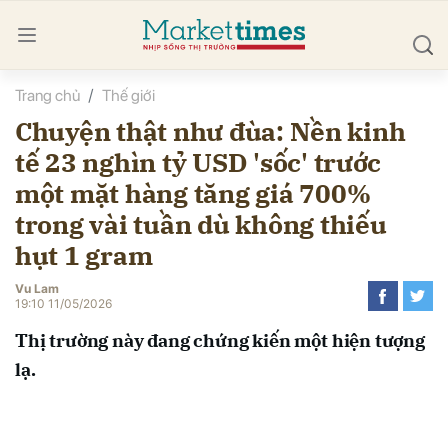
Trang chủ
Thế giới
bình luận
Chuyện thật như đùa: Nền kinh
tế 23 nghìn tỷ USD 'sốc' trước
một mặt hàng tăng giá 700%
trong vài tuần dù không thiếu
hụt 1 gram
Vu Lam
Hủy
G
19:10 11/05/2026
Thị trường này đang chứng kiến một hiện tượng
lạ.