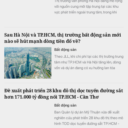
Thị trường văn phòng Hà Nội đang mở rộng
với nguồn cung mới tập trung tại các khu
vực phát triển ngoài trung tâm, trong khi
nguồn cung văn phòng hạng A tại khu vực
trung tâm ngày càng hạn chế.
Sau Hà Nội và TP.HCM, thị trường bất động sản mới
nào sẽ hút mạnh dòng tiền đổ về?
Bất động sản
Theo JLL, khi chi phí tại các thị trường trung
tâm như TP.HCM và Hà Nội tăng lên, dòng
vốn và dự án đang có xu hướng lan tỏa
mạnh mẽ đến các tỉnh cấp hai.
Đề xuất phát triển 28 khu đô thị dọc tuyến đường sắt
hơn 171.000 tỷ đồng nối TP.HCM - Cần Thơ
Bất động sản
Ban Quản lý dự án Mỹ Thuận vừa đề xuất
nghiên cứu phát triển 28 khu đô thị theo mô
hình TOD dọc tuyến đường sắt TP.HCM -