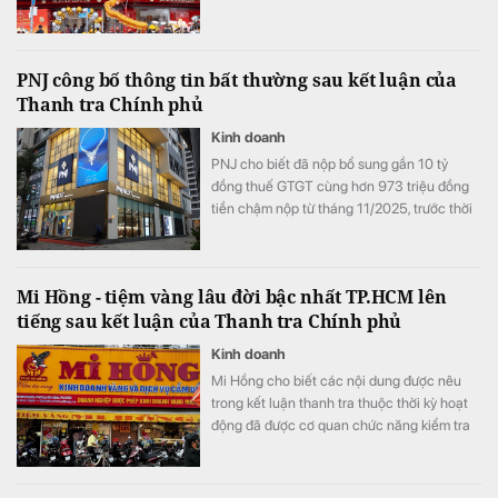
PNJ công bố thông tin bất thường sau kết luận của
Thanh tra Chính phủ
Kinh doanh
PNJ cho biết đã nộp bổ sung gần 10 tỷ
đồng thuế GTGT cùng hơn 973 triệu đồng
tiền chậm nộp từ tháng 11/2025, trước thời
điểm Thanh tra Chính phủ công bố thông
báo kết luận thanh tra.
Mi Hồng - tiệm vàng lâu đời bậc nhất TP.HCM lên
tiếng sau kết luận của Thanh tra Chính phủ
Kinh doanh
Mi Hồng cho biết các nội dung được nêu
trong kết luận thanh tra thuộc thời kỳ hoạt
động đã được cơ quan chức năng kiểm tra
từ trước năm 2025, không phải sự việc mới
phát sinh tại thời điểm công bố thông báo.