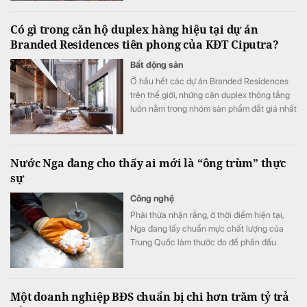
Có gì trong căn hộ duplex hàng hiệu tại dự án
Branded Residences tiên phong của KĐT Ciputra?
Bất động sản
Ở hầu hết các dự án Branded Residences
trên thế giới, những căn duplex thông tầng
luôn nằm trong nhóm sản phẩm đắt giá nhất
nhờ đưa trọn trải nghiệm của dinh thự mặt
đất lên giữa tầng không với cấu trúc 2 tầng
độc lập, tầm nhìn panorama khoáng đạt và
Nước Nga đang cho thấy ai mới là “ông trùm” thực
không gian ngoài trời riêng tư tuyệt đối.
sự
Công nghệ
Phải thừa nhận rằng, ở thời điểm hiện tại,
Nga đang lấy chuẩn mực chất lượng của
Trung Quốc làm thước đo để phấn đấu.
Một doanh nghiệp BĐS chuẩn bị chi hơn trăm tỷ trả