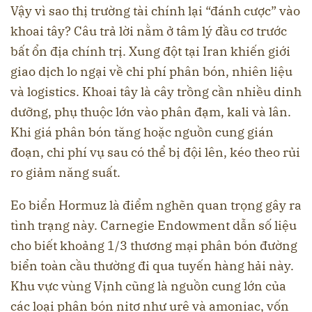
Vậy vì sao thị trường tài chính lại “đánh cược” vào
khoai tây? Câu trả lời nằm ở tâm lý đầu cơ trước
bất ổn địa chính trị. Xung đột tại Iran khiến giới
giao dịch lo ngại về chi phí phân bón, nhiên liệu
và logistics. Khoai tây là cây trồng cần nhiều dinh
dưỡng, phụ thuộc lớn vào phân đạm, kali và lân.
Khi giá phân bón tăng hoặc nguồn cung gián
đoạn, chi phí vụ sau có thể bị đội lên, kéo theo rủi
ro giảm năng suất.
Eo biển Hormuz là điểm nghẽn quan trọng gây ra
tình trạng này. Carnegie Endowment dẫn số liệu
cho biết khoảng 1/3 thương mại phân bón đường
biển toàn cầu thường đi qua tuyến hàng hải này.
Khu vực vùng Vịnh cũng là nguồn cung lớn của
các loại phân bón nitơ như urê và amoniac, vốn