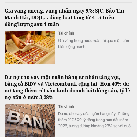
doanh nghiệp trả phí trước hoặc cung cấp
Giá vàng miếng, vàng nhẫn ngày 9/8: SJC, Bảo Tín
thông tin đăng nhập, mã OTP và chữ ký số.
Mạnh Hải, DOJI,... đồng loạt tăng từ 4 - 5 triệu
đồng/lượng sau 1 tuần
Tài chính
Giá vàng trong nước vừa trải qua một tuần
biến động mạnh.
Dư nợ cho vay một ngân hàng tư nhân tăng vọt,
bằng cả BIDV và Vietcombank cộng lại: Hơn 40% dư
nợ tăng thêm rót vào kinh doanh bất động sản, tỷ lệ
nợ xấu ở mức 3,28%
Tài chính
Dư nợ cho vay của ngân hàng này đã tăng
thêm 217.500 tỷ đồng trong nửa đầu năm
2026, tương đương khoảng 23% so với cuối
năm 2025.