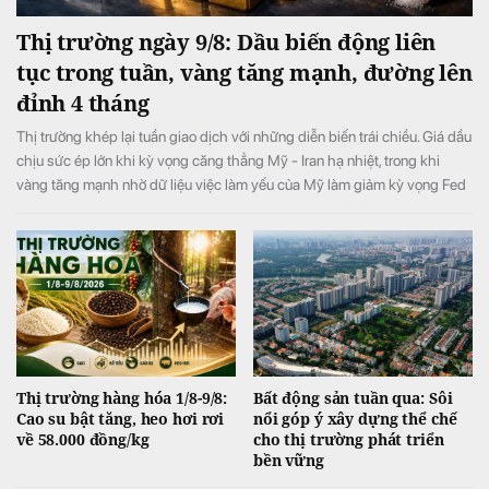
Thị trường ngày 9/8: Dầu biến động liên
tục trong tuần, vàng tăng mạnh, đường lên
đỉnh 4 tháng
Thị trường khép lại tuần giao dịch với những diễn biến trái chiều. Giá dầu
chịu sức ép lớn khi kỳ vọng căng thẳng Mỹ - Iran hạ nhiệt, trong khi
vàng tăng mạnh nhờ dữ liệu việc làm yếu của Mỹ làm giảm kỳ vọng Fed
tăng lãi suất. Ở nhóm hàng hóa nông sản, giá đường tăng lên mức cao
nhất 4 tháng do lo ngại nguồn cung thiếu hụt, còn cacao và cà phê diễn
biến phân hóa.
Thị trường hàng hóa 1/8-9/8:
Bất động sản tuần qua: Sôi
Cao su bật tăng, heo hơi rơi
nổi góp ý xây dựng thể chế
về 58.000 đồng/kg
cho thị trường phát triển
bền vững