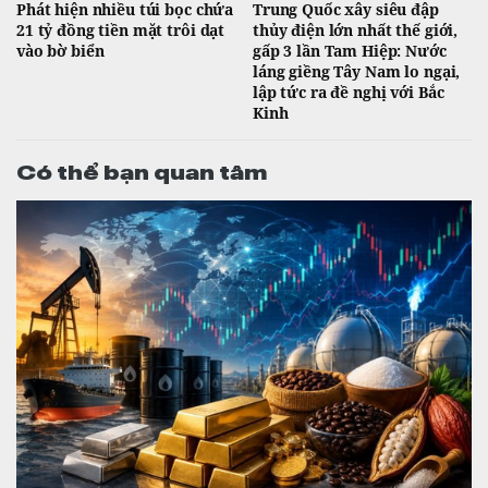
Phát hiện nhiều túi bọc chứa
Trung Quốc xây siêu đập
21 tỷ đồng tiền mặt trôi dạt
thủy điện lớn nhất thế giới,
vào bờ biển
gấp 3 lần Tam Hiệp: Nước
láng giềng Tây Nam lo ngại,
lập tức ra đề nghị với Bắc
Kinh
Có thể bạn quan tâm