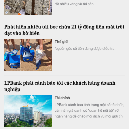
rất nhiều vàng và tài sản.
Phát hiện nhiều túi bọc chứa 21 tỷ đồng tiền mặt trôi
dạt vào bờ biển
Thế giới
Nguồn gốc số tiền đang được điều tra.
LPBank phát cảnh báo tới các khách hàng doanh
nghiệp
Tài chính
LPBank cảnh báo tình trạng một số tổ chức,
cá nhân giả danh có “quan hệ nội bộ” với
ngân hàng để chào mời dịch vụ môi giới tín
dụng, cam kết “bao trọn gói”, “đảm bảo
100% được phê duyệt”, thậm chí yêu cầu