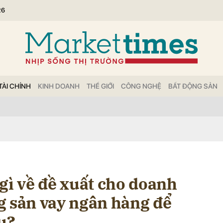
26
bình luận
TÀI CHÍNH
KINH DOANH
THẾ GIỚI
CÔNG NGHỆ
BẤT ĐỘNG SẢN
Hủy
G
gì về đề xuất cho doanh
g sản vay ngân hàng để
ếu?