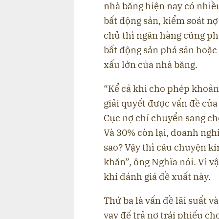
nhà băng hiện nay có nhiều
bất động sản, kiểm soát nợ
chủ thì ngân hàng cũng ph
bất động sản phá sản hoặc
xấu lớn của nhà băng.
“Kể cả khi cho phép khoản v
giải quyết được vấn đề củ
Cục nợ chỉ chuyển sang ch
Và 30% còn lại, doanh ngh
sao? Vậy thì câu chuyện ki
khăn”, ông Nghĩa nói. Vì v
khi đánh giá đề xuất này.
Thứ ba là vấn đề lãi suất 
vay để trả nợ trái phiếu cho