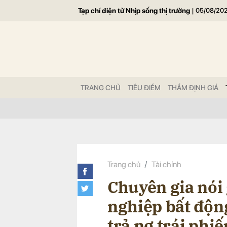
Tạp chí điện tử Nhịp sống thị trường
|
05/08/20
Gửi 
TRANG CHỦ
TIÊU ĐIỂM
THẨM ĐỊNH GIÁ
Trang chủ
Tài chính
Chuyên gia nói 
nghiệp bất độn
trả nợ trái phi