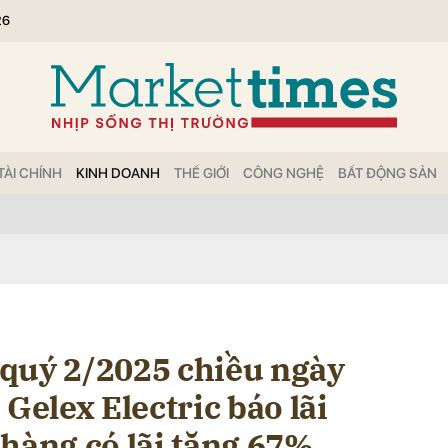
26
bình luận
TÀI CHÍNH
KINH DOANH
THẾ GIỚI
CÔNG NGHỆ
BẤT ĐỘNG SẢN
Hủy
G
quý 2/2025 chiều ngày
 Gelex Electric báo lãi
hàng có lãi tăng 67%