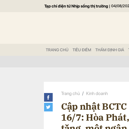
Tạp chí điện tử Nhịp sống thị trường
|
04/08/20
Gửi 
TRANG CHỦ
TIÊU ĐIỂM
THẨM ĐỊNH GIÁ
Trang chủ
Kinh doanh
Cập nhật BCTC 
16/7: Hòa Phát,
tăng, một ngân 