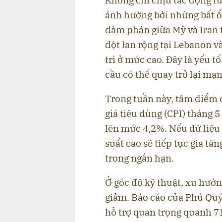
ảnh hưởng bởi những bất ổn
đàm phán giữa Mỹ và Iran t
đột lan rộng tại Lebanon v
trì ở mức cao. Đây là yếu t
cầu có thể quay trở lại mạ
Trong tuần này, tâm điểm c
giá tiêu dùng (CPI) tháng 
lên mức 4,2%. Nếu dữ liệu t
suất cao sẽ tiếp tục gia tă
trong ngắn hạn.
Ở góc độ kỹ thuật, xu hướn
giảm. Báo cáo của Phú Qu
hỗ trợ quan trọng quanh 7