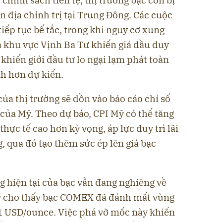
 địa chính trị tại Trung Đông. Các cuộc
iếp tục bế tắc, trong khi nguy cơ xung
à khu vực Vịnh Ba Tư khiến giá dầu duy
ố khiến giới đầu tư lo ngại lạm phát toàn
nh hơn dự kiến.
ủa thị trường sẽ dồn vào báo cáo chỉ số
5 của Mỹ. Theo dự báo, CPI Mỹ có thể tăng
hực tế cao hơn kỳ vọng, áp lực duy trì lãi
ng, qua đó tạo thêm sức ép lên giá bạc
g hiện tại của bạc vẫn đang nghiêng về
ý cho thấy bạc COMEX đã đánh mất vùng
1 USD/ounce. Việc phá vỡ mốc này khiến