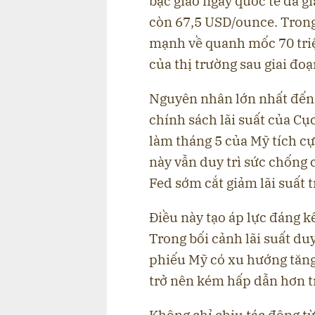
bạc giao ngay quốc tế đã 
còn 67,5 USD/ounce. Trong
mạnh về quanh mốc 70 triệ
của thị trường sau giai đo
Nguyên nhân lớn nhất đến t
chính sách lãi suất của Cụ
làm tháng 5 của Mỹ tích c
này vẫn duy trì sức chống 
Fed sớm cắt giảm lãi suất t
Điều này tạo áp lực đáng k
Trong bối cảnh lãi suất duy
phiếu Mỹ có xu hướng tăng,
trở nên kém hấp dẫn hơn t
Không chỉ chịu tác động từ 