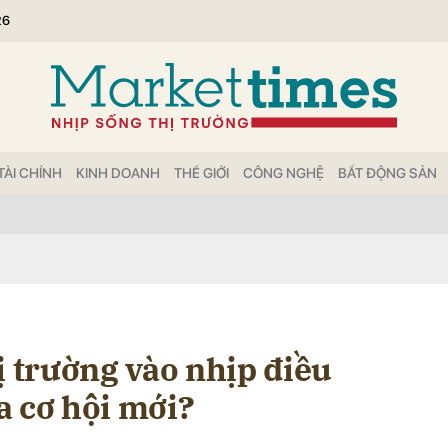
26
bình luận
TÀI CHÍNH
KINH DOANH
THẾ GIỚI
CÔNG NGHỆ
BẤT ĐỘNG SẢN
Hủy
G
ị trường vào nhịp điều
a cơ hội mới?