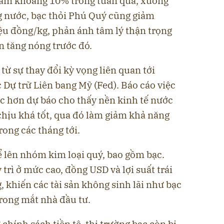
giảm khoảng 10% trong tuần qua, xuống
 nước, bạc thỏi Phú Quý cũng giảm
u đồng/kg, phản ánh tâm lý thận trọng
ạn tăng nóng trước đó.
ừ sự thay đổi kỳ vọng liên quan tới
c Dự trữ Liên bang Mỹ (Fed). Báo cáo việc
ực hơn dự báo cho thấy nền kinh tế nước
chịu khá tốt, qua đó làm giảm khả năng
rong các tháng tới.
ể lên nhóm kim loại quý, bao gồm bạc.
 trì ở mức cao, đồng USD và lợi suất trái
 khiến các tài sản không sinh lãi như bạc
rong mắt nhà đầu tư.
chính sách tiền tệ, thị trường bạc còn bị