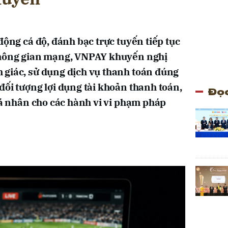
động cá độ, đánh bạc trực tuyến tiếp tục
không gian mạng, VNPAY khuyến nghị
 giác, sử dụng dịch vụ thanh toán đúng
đối tượng lợi dụng tài khoản thanh toán,
Đọc
cá nhân cho các hành vi vi phạm pháp