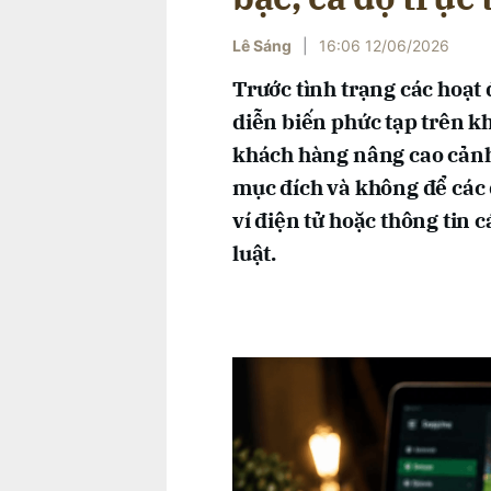
Lê Sáng
|
16:06 12/06/2026
Trước tình trạng các hoạt 
diễn biến phức tạp trên 
khách hàng nâng cao cảnh
mục đích và không để các 
ví điện tử hoặc thông tin 
luật.