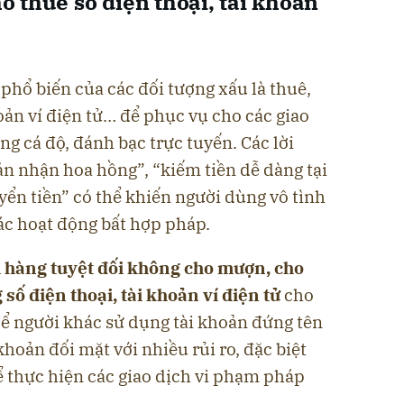
 thuê số điện thoại, tài khoản
phổ biến của các đối tượng xấu là thuê,
oản ví điện tử… để phục vụ cho các giao
ng cá độ, đánh bạc trực tuyến. Các lời
n nhận hoa hồng”, “kiếm tiền dễ dàng tại
yển tiền” có thể khiến người dùng vô tình
ác hoạt động bất hợp pháp.
hàng tuyệt đối không cho mượn, cho
ố điện thoại, tài khoản ví điện tử
cho
để người khác sử dụng tài khoản đứng tên
hoản đối mặt với nhiều rủi ro, đặc biệt
để thực hiện các giao dịch vi phạm pháp