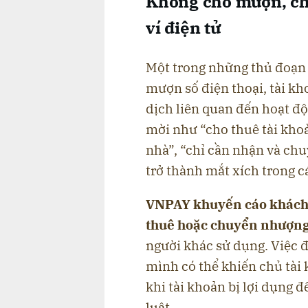
Không cho mượn, cho
ví điện tử
Một trong những thủ đoạn 
mượn số điện thoại, tài kh
dịch liên quan đến hoạt độ
mời như “cho thuê tài khoả
nhà”, “chỉ cần nhận và chu
trở thành mắt xích trong c
VNPAY khuyến cáo khách 
thuê hoặc chuyển nhượng s
người khác sử dụng. Việc 
mình có thể khiến chủ tài k
khi tài khoản bị lợi dụng 
luật.