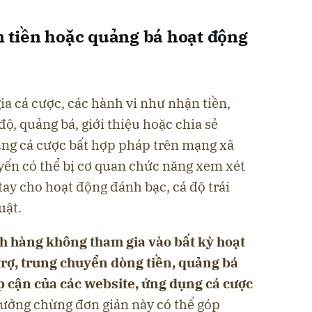
 tiền hoặc quảng bá hoạt động
ia cá cược, các hành vi như nhận tiền,
ộ, quảng bá, giới thiệu hoặc chia sẻ
ng cá cược bất hợp pháp trên mạng xã
uyến có thể bị cơ quan chức năng xem xét
 tay cho hoạt động đánh bạc, cá độ trái
uật.
 hàng không tham gia vào bất kỳ hoạt
trợ, trung chuyển dòng tiền, quảng bá
p cận của các website, ứng dụng cá cược
ưởng chừng đơn giản này có thể góp