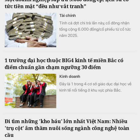
tức tiền mặt “đều như vắt tranh”
Tài chính
Tính cả đợt chi trả lần này, cổ đông nhận
tổng cộng 6.000 đồng/cổ phiếu từ cổ tức
năm 2025.
1 trường đại học thuộc BIG4 kinh tế miền Bắc có
điểm chuẩn gần chạm ngưỡng 30 điểm
Kinh doanh
Đây là 1 trong 4 cơ sở giáo dục đại học về
kinh tế nổi tiếng ở khu vực phía Bắc.
Đi tìm những 'kho báu' lớn nhất Việt Nam: Nhiều
'trụ cột' âm thầm nuôi sống ngành công nghệ toàn
cầu