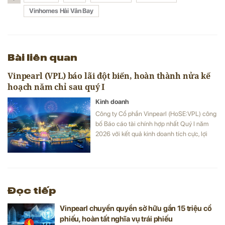
Vinhomes Hải Vân Bay
Bài liên quan
Vinpearl (VPL) báo lãi đột biến, hoàn thành nửa kế
hoạch năm chỉ sau quý I
Kinh doanh
Công ty Cổ phần Vinpearl (HoSE:VPL) công
bố Báo cáo tài chính hợp nhất Quý I năm
2026 với kết quả kinh doanh tích cực, lợi
nhuận sau thuế đạt 1.508 tỷ đồng, gấp 17
lần cùng kỳ và hoàn thành 50% kế hoạch
lợi nhuận năm 2026.
Đọc tiếp
Vinpearl chuyển quyền sở hữu gần 15 triệu cổ
phiếu, hoàn tất nghĩa vụ trái phiếu