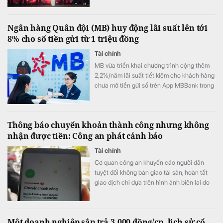
kết nối sản phẩm, chuyên gia và các hoạt
động cộng đồng.
Ngân hàng Quân đội (MB) huy động lãi suất lên tới
8% cho số tiền gửi từ 1 triệu đồng
Tài chính
MB vừa triển khai chương trình cộng thêm
2,2%/năm lãi suất tiết kiệm cho khách hàng
chưa mở tiền gửi số trên App MBBank trong
năm 2026. Với số tiền gửi từ 1 triệu đồng, lãi
suất sau ưu đãi có thể lên tới 8%/năm, áp
dụng cho tiền gửi số kỳ hạn 1-6 tháng.
Thông báo chuyển khoản thành công nhưng không
nhận được tiền: Công an phát cảnh báo
Tài chính
Cơ quan công an khuyến cáo người dân
tuyệt đối không bàn giao tài sản, hoàn tất
giao dịch chỉ dựa trên hình ảnh biên lai do
đối phương cung cấp.
Một doanh nghiệp sắp trả 3.000 đồng/cp, lịch sử cổ