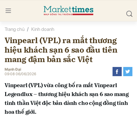
Trang chủ
Kinh doanh
bình luận
Vinpearl (VPL) ra mắt thương
hiệu khách sạn 6 sao đầu tiên
mang đậm bản sắc Việt
Mạnh Đại
09:08 06/06/2026
Vinpearl (VPL) vừa công bố ra mắt Vinpearl
Hủy
G
Legendlux – thương hiệu khách sạn 6 sao mang
tinh thần Việt độc bản dành cho cộng đồng tinh
hoa thế giới.