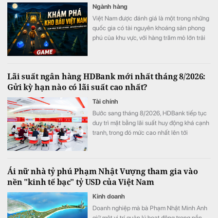
Ngành hàng
Việt Nam được đánh giá là một trong những
quốc gia có tài nguyên khoáng sản phong
phú của khu vực, với hàng trăm mỏ lớn trải
dài từ miền núi phía Bắc đến Tây Nguyên và
duyên hải miền Trung.
Lãi suất ngân hàng HDBank mới nhất tháng 8/2026:
Gửi kỳ hạn nào có lãi suất cao nhất?
Tài chính
Bước sang tháng 8/2026, HDBank tiếp tục
duy trì mặt bằng lãi suất huy động khá cạnh
tranh, trong đó mức cao nhất lên tới
7,6%/năm dành cho một số sản phẩm đặc
thù. Lãi suất tiền gửi trực tuyến cũng cao
hơn đáng kể so với gửi tại quầy ở nhiều kỳ
Ái nữ nhà tỷ phú Phạm Nhật Vượng tham gia vào
hạn.
nền "kinh tế bạc" tỷ USD của Việt Nam
Kinh doanh
Doanh nghiệp mà bà Phạm Nhật Minh Anh
giữ một vị trí quản lý hoạt động trong nền