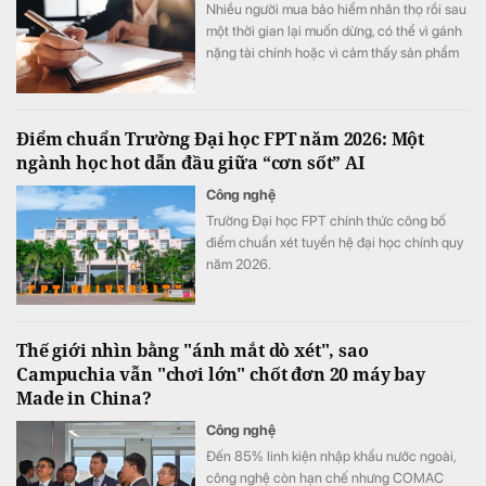
Nhiều người mua bảo hiểm nhân thọ rồi sau
một thời gian lại muốn dừng, có thể vì gánh
nặng tài chính hoặc vì cảm thấy sản phẩm
không phù hợp. Đây là quyết định quan
trọng và thường gây thiệt hại tài chính đáng
kể nếu thực hiện vội vàng.
Điểm chuẩn Trường Đại học FPT năm 2026: Một
ngành học hot dẫn đầu giữa “cơn sốt” AI
Công nghệ
Trường Đại học FPT chính thức công bố
điểm chuẩn xét tuyển hệ đại học chính quy
năm 2026.
Thế giới nhìn bằng "ánh mắt dò xét", sao
Campuchia vẫn "chơi lớn" chốt đơn 20 máy bay
Made in China?
Công nghệ
Đến 85% linh kiện nhập khẩu nước ngoài,
công nghệ còn hạn chế nhưng COMAC