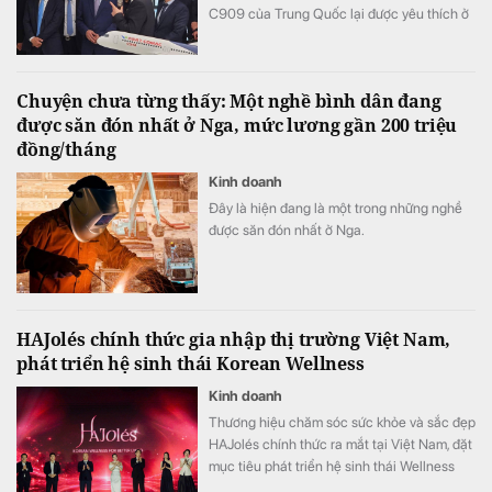
C909 của Trung Quốc lại được yêu thích ở
Đông Nam Á.
Chuyện chưa từng thấy: Một nghề bình dân đang
được săn đón nhất ở Nga, mức lương gần 200 triệu
đồng/tháng
Kinh doanh
Đây là hiện đang là một trong những nghề
được săn đón nhất ở Nga.
HAJolés chính thức gia nhập thị trường Việt Nam,
phát triển hệ sinh thái Korean Wellness
Kinh doanh
Thương hiệu chăm sóc sức khỏe và sắc đẹp
HAJolés chính thức ra mắt tại Việt Nam, đặt
mục tiêu phát triển hệ sinh thái Wellness
theo hướng chăm sóc sức khỏe chủ động,