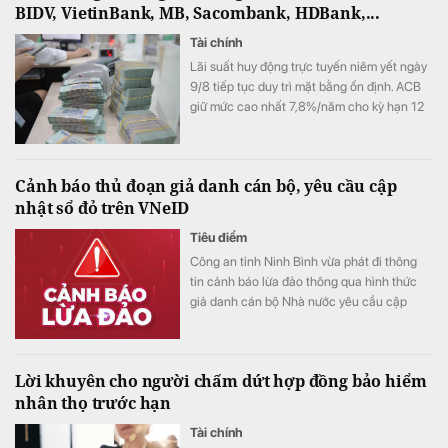
BIDV, VietinBank, MB, Sacombank, HDBank,...
Tài chính
Lãi suất huy động trực tuyến niêm yết ngày
9/8 tiếp tục duy trì mặt bằng ổn định. ACB
giữ mức cao nhất 7,8%/năm cho kỳ hạn 12
tháng, LPBank đứng thứ hai với 7,3%/năm,
trong khi 8 ngân hàng đang niêm yết lãi
suất từ 7%/năm trở lên.
Cảnh báo thủ đoạn giả danh cán bộ, yêu cầu cập
nhật sổ đỏ trên VNeID
Tiêu điểm
Công an tỉnh Ninh Bình vừa phát đi thông
tin cảnh báo lừa đảo thông qua hình thức
giả danh cán bộ Nhà nước yêu cầu cập
nhật sổ đỏ trên VNeID.
Lời khuyên cho người chấm dứt hợp đồng bảo hiểm
nhân thọ trước hạn
Tài chính