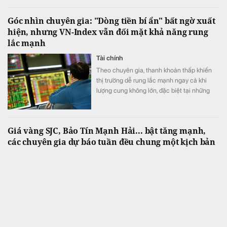
Trung.
Góc nhìn chuyên gia: "Dòng tiền bí ẩn" bất ngờ xuất
hiện, nhưng VN-Index vẫn đối mặt khả năng rung
lắc mạnh
Tài chính
Theo chuyên gia, thanh khoản thấp khiến
thị trường dễ rung lắc mạnh ngay cả khi
lượng cung không lớn, đặc biệt tại những
nhóm cổ phiếu đã tăng nóng.
Giá vàng SJC, Bảo Tín Mạnh Hải... bật tăng mạnh,
các chuyên gia dự báo tuần đều chung một kịch bản
Kinh doanh
Giá vàng tuần tới được dự báo phần lớn sẽ
có chiều hướng tích cực.