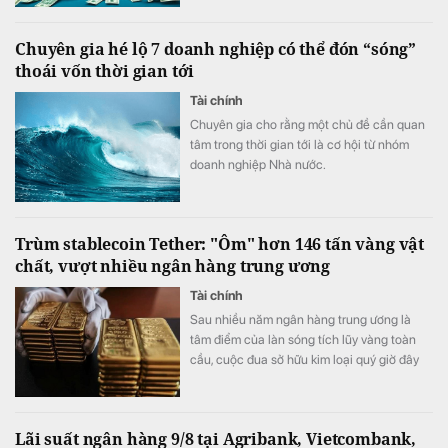
Chuyên gia hé lộ 7 doanh nghiệp có thể đón “sóng”
thoái vốn thời gian tới
Tài chính
Chuyên gia cho rằng một chủ đề cần quan
tâm trong thời gian tới là cơ hội từ nhóm
doanh nghiệp Nhà nước.
Trùm stablecoin Tether: "Ôm" hơn 146 tấn vàng vật
chất, vượt nhiều ngân hàng trung ương
Tài chính
Sau nhiều năm ngân hàng trung ương là
tâm điểm của làn sóng tích lũy vàng toàn
cầu, cuộc đua sở hữu kim loại quý giờ đây
đã có thêm những người chơi mới.
Lãi suất ngân hàng 9/8 tại Agribank, Vietcombank,