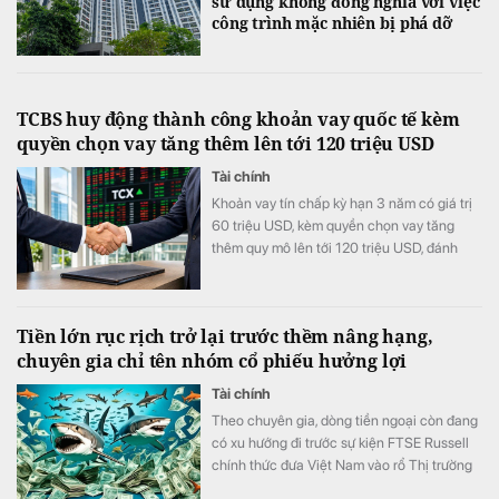
sử dụng không đồng nghĩa với việc
công trình mặc nhiên bị phá dỡ
TCBS huy động thành công khoản vay quốc tế kèm
quyền chọn vay tăng thêm lên tới 120 triệu USD
Tài chính
Khoản vay tín chấp kỳ hạn 3 năm có giá trị
60 triệu USD, kèm quyền chọn vay tăng
thêm quy mô lên tới 120 triệu USD, đánh
dấu lần đầu một công ty chứng khoán Việt
Nam huy động thành công khoản vay trung
dài hạn quốc tế theo cấu trúc này.
Tiền lớn rục rịch trở lại trước thềm nâng hạng,
chuyên gia chỉ tên nhóm cổ phiếu hưởng lợi
Tài chính
Theo chuyên gia, dòng tiền ngoại còn đang
có xu hướng đi trước sự kiện FTSE Russell
chính thức đưa Việt Nam vào rổ Thị trường
Mới nổi Thứ cấp từ ngày 21/9/2026.