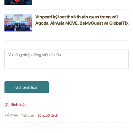
Vinpearl ký loạt thoả thuận quan trọng với
Agoda, AirAsia MOVE, BeMyGuest và GlobalTix
Gửi bình luận
(0) Bình luận
Xếp theo:
Số người thích
Thời gian