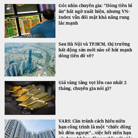
Góc nhìn chuyên gia: "Dòng tiền bí
ẩn" bất ngờ xuất hiện, nhưng VN-
Index vẫn đối mặt khả năng rung
lắc mạnh
Sau Hà Nội và TP.HCM, thị trường
bất động sản mới nào sẽ hút mạnh
dòng tiền đổ về?
Giá vàng tăng vọt lên cao nhất 2
tháng, chuyên gia nói gì?
VARS: Cần tránh cách hiểu niên
hạn công trình là một “chiếc đồng
hồ đếm ngược”...việc hết niên hạn