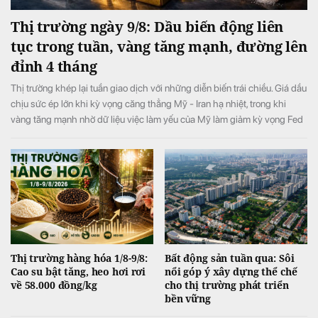
Thị trường ngày 9/8: Dầu biến động liên
tục trong tuần, vàng tăng mạnh, đường lên
đỉnh 4 tháng
Thị trường khép lại tuần giao dịch với những diễn biến trái chiều. Giá dầu
chịu sức ép lớn khi kỳ vọng căng thẳng Mỹ - Iran hạ nhiệt, trong khi
vàng tăng mạnh nhờ dữ liệu việc làm yếu của Mỹ làm giảm kỳ vọng Fed
tăng lãi suất. Ở nhóm hàng hóa nông sản, giá đường tăng lên mức cao
nhất 4 tháng do lo ngại nguồn cung thiếu hụt, còn cacao và cà phê diễn
biến phân hóa.
Thị trường hàng hóa 1/8-9/8:
Bất động sản tuần qua: Sôi
Cao su bật tăng, heo hơi rơi
nổi góp ý xây dựng thể chế
về 58.000 đồng/kg
cho thị trường phát triển
bền vững