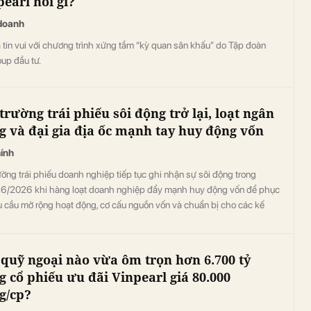
earl nói gì?
doanh
 tin vui với chương trình xứng tầm “kỳ quan sân khấu” do Tập đoàn
up đầu tư.
trường trái phiếu sôi động trở lại, loạt ngân
g và đại gia địa ốc mạnh tay huy động vốn
hính
ường trái phiếu doanh nghiệp tiếp tục ghi nhận sự sôi động trong
 6/2026 khi hàng loạt doanh nghiệp đẩy mạnh huy động vốn để phục
u cầu mở rộng hoạt động, cơ cấu nguồn vốn và chuẩn bị cho các kế
đầu tư mới. Đáng chú ý, dòng tiền vẫn tập trung chủ yếu vào nhóm
àng và bất động sản – hai lĩnh vực chiếm gần 80% tổng lượng trái
 phát hành trong tháng.
 quỹ ngoại nào vừa ôm trọn hơn 6.700 tỷ
g cổ phiếu ưu đãi Vinpearl giá 80.000
g/cp?