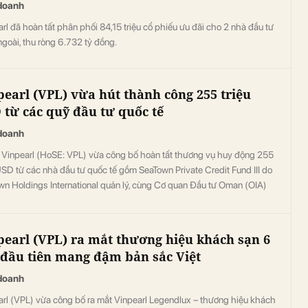
doanh
rl đã hoàn tất phân phối 84,15 triệu cổ phiếu ưu đãi cho 2 nhà đầu tư
goài, thu ròng 6.732 tỷ đồng.
pearl (VPL) vừa hút thành công 255 triệu
 từ các quỹ đầu tư quốc tế
doanh
Vinpearl (HoSE: VPL) vừa công bố hoàn tất thương vụ huy động 255
USD từ các nhà đầu tư quốc tế gồm SeaTown Private Credit Fund III do
wn Holdings International quản lý, cùng Cơ quan Đầu tư Oman (OIA)
ỹ Đầu tư Việt Nam Oman (VOI).
pearl (VPL) ra mắt thương hiệu khách sạn 6
 đầu tiên mang đậm bản sắc Việt
doanh
arl (VPL) vừa công bố ra mắt Vinpearl Legendlux – thương hiệu khách