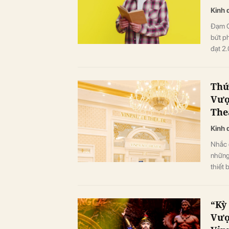
Kinh 
Đạm C
bứt p
đạt 2.
Thứ
Vượ
The
Kinh 
Nhắc 
những 
thiết 
đội ng
“Kỳ
Vượ