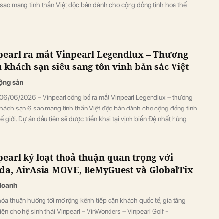
 sao mang tinh thần Việt độc bản dành cho cộng đồng tinh hoa thế
pearl ra mắt Vinpearl Legendlux – Thương
u khách sạn siêu sang tôn vinh bản sắc Việt
ộng sản
06/06/2026 – Vinpearl công bố ra mắt Vinpearl Legendlux – thương
khách sạn 6 sao mang tinh thần Việt độc bản dành cho cộng đồng tinh
ế giới. Dự án đầu tiên sẽ được triển khai tại vịnh biển Đệ nhất hùng
- Vinhomes Hải Vân Bay (Đà Nẵng) với mục tiêu trở thành “kỳ quan
ưỡng”, góp phần kiến tạo dấu ấn Việt Nam trên bản đồ du lịch siêu
oàn cầu.
pearl ký loạt thoả thuận quan trọng với
da, AirAsia MOVE, BeMyGuest và GlobalTix
doanh
ỏa thuận hướng tới mở rộng kênh tiếp cận khách quốc tế, gia tăng
iện cho hệ sinh thái Vinpearl – VinWonders – Vinpearl Golf -