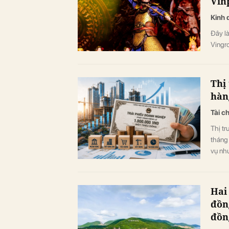
Vinp
Kinh 
Đây là
Vingro
Thị 
hàn
Tài c
Thị tr
tháng
vụ nh
hoạch 
ngân h
phiếu
Hai
đồn
đồn