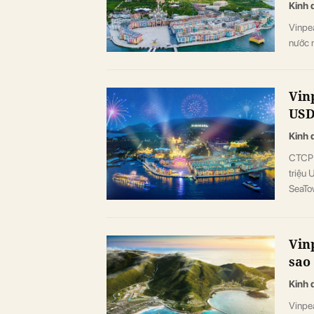
Kinh 
Vinpea
nước n
Vin
USD
Kinh 
CTCP 
triệu 
SeaTo
và Qu
Vin
sao
Kinh 
Vinpe