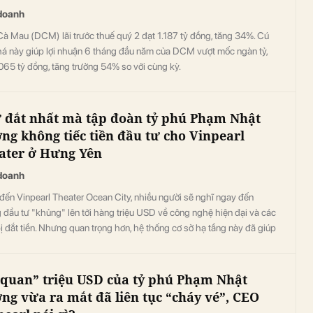
doanh
à Mau (DCM) lãi trước thuế quý 2 đạt 1.187 tỷ đồng, tăng 34%. Cú
há này giúp lợi nhuận 6 tháng đầu năm của DCM vượt mốc ngàn tỷ,
065 tỷ đồng, tăng trưởng 54% so với cùng kỳ.
 đắt nhất mà tập đoàn tỷ phú Phạm Nhật
ng không tiếc tiền đầu tư cho Vinpearl
ater ở Hưng Yên
doanh
đến Vinpearl Theater Ocean City, nhiều người sẽ nghĩ ngay đến
đầu tư "khủng" lên tới hàng triệu USD về công nghệ hiện đại và các
bị đắt tiền. Nhưng quan trọng hơn, hệ thống cơ sở hạ tầng này đã giúp
ũ sáng tạo giải được một bài toán khó.
 quan” triệu USD của tỷ phú Phạm Nhật
ng vừa ra mắt đã liên tục “cháy vé”, CEO