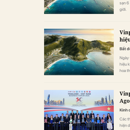
sạn 6
giới.
Vin
hiệ
Bất đ
Ngày 
hiệu 
hoa th
quan 
nghỉ d
sang t
Vin
Ago
Kinh 
Các th
hiện d