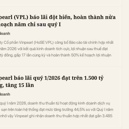
pearl (VPL) báo lãi đột biến, hoàn thành nửa
hoạch năm chỉ sau quý I
doanh
ty Cổ phần Vinpearl (HoSE:VPL) công bố Báo cáo tài chính hợp nhất
năm 2026 với kết quả kinh doanh tích cực, lợi nhuận sau thuế đạt
 tỷ đồng, gấp 17 lần cùng kỳ và hoàn thành 50% kế hoạch lợi nhuận
026.
earl báo lãi quý 1/2026 đạt trên 1.500 tỷ
g, tăng 15 lần
doanh
 quý I năm 2026, doanh thu thuần từ hoạt động kinh doanh dịch vụ
 sạn trên toàn hệ thống đạt mức tăng trưởng 44,5% so với Quý I năm
 nhờ vậy Vinpearl ghi nhận doanh thu thuần hợp nhất đạt gần 3.485
g, tăng 17% so với cùng kỳ.