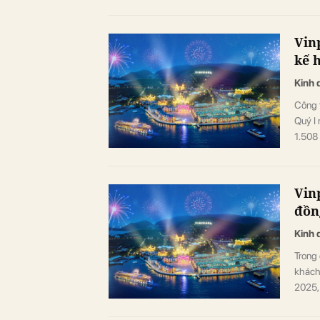
Vin
kế 
Kinh 
Công 
Quý I 
1.508
năm 2
Vinp
đồn
Kinh 
Trong
khách
2025,
tỷ đồn