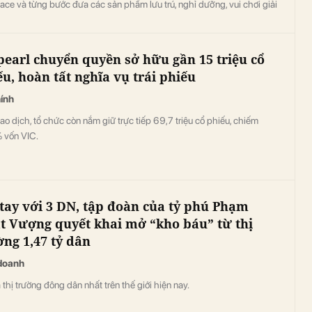
ace và từng bước đưa các sản phẩm lưu trú, nghỉ dưỡng, vui chơi giải
a Vinpearl tiếp cận sâu rộng hơn tại các thị trường toàn cầu.
pearl chuyển quyền sở hữu gần 15 triệu cổ
ếu, hoàn tất nghĩa vụ trái phiếu
hính
ao dịch, tổ chức còn nắm giữ trực tiếp 69,7 triệu cổ phiếu, chiếm
 vốn VIC.
 tay với 3 DN, tập đoàn của tỷ phú Phạm
t Vượng quyết khai mở “kho báu” từ thị
ờng 1,47 tỷ dân
doanh
 thị trường đông dân nhất trên thế giới hiện nay.