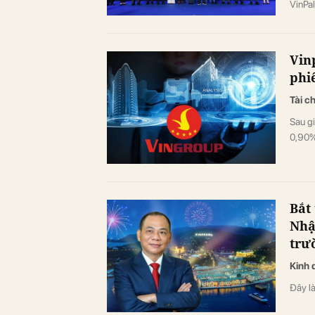
VinPal
trí củ
Vin
phi
Tài c
Sau gi
0,90%
Bắt
Nhậ
trư
Kinh 
Đây là