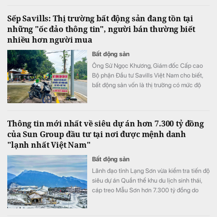
Sếp Savills: Thị trường bất động sản đang tồn tại
những "ốc đảo thông tin", người bán thường biết
nhiều hơn người mua
Bất động sản
Ông Sử Ngọc Khương, Giám đốc Cấp cao
Bộ phận Đầu tư Savills Việt Nam cho biết,
bất động sản vốn là thị trường có mức độ
bất cân xứng thông tin cao khi người bán
thường nắm nhiều thông tin hơn người mua.
Thông tin mới nhất về siêu dự án hơn 7.300 tỷ đồng
của Sun Group đầu tư tại nơi được mệnh danh
"lạnh nhất Việt Nam"
Bất động sản
Lãnh đạo tỉnh Lạng Sơn vừa kiểm tra tiến độ
siêu dự án Quần thể khu du lịch sinh thái,
cáp treo Mẫu Sơn hơn 7.300 tỷ đồng do
Tập đoàn Sun Group làm chủ đầu tư.