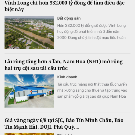
Vĩnh Long chi hơn 332.000 tỷ đồng để làm điều đặc
chuẩn bị Lễ động thổ Dự án thành phần 2.
biệt này
Bất động sản
Hơn 332.000 tỷ đồng sẽ được Vĩnh Long
huy động để phát triển nhà ở đến năm
2030. Đáng chú ý, tỉnh đặt mục tiêu hoàn
thành hơn 20.500 căn nhà ở xã hội và nâng
diện tích nhà ở bình quân lên 36 m²/người.
Lãi ròng tăng hơn 5 lần, Nam Hoa (NHT) mở rộng
hai trụ cột sau tái cấu trúc
Kinh doanh
Tái cấu trúc mảng nội thất thua lỗ, chuyển
nhà xưởng sang cho thuê và tập trung vào
sản phẩm gỗ giá trị cao đã giúp Nam Hoa
cải thiện mạnh lợi nhuận. Doanh nghiệp cho
biết đã có đơn hàng sản xuất đến hết năm
2026, đồng thời chuẩn bị mở rộng quy mô
Giá vàng ngày 6/8 tại SJC, Bảo Tín Minh Châu, Bảo
bất động sản công nghiệp.
Tín Mạnh Hải, DOJI, Phú Quý,...