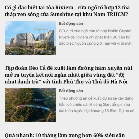
Có gì đặc biệt tại tòa Riviera - cửa ngõ tổ hợp 12 tòa
tháp ven sông của Sunshine tại khu Nam TP.HCM?
Bất động sản
Giữ vị trí cửa ngõ của tổ hợp Noble Crystal
Riverside, Riviera chỉ phát triển 90 căn hộ
đặc biệt. Nguồn cung giới hạn với vị trí mặt
tiền đại lộ Đào Trí cùng hệ tiện ích đa tầng
đang đưa tòa tháp này trở thành một trong
những điểm nhấn đáng chú ý của thị trường
Tập đoàn Đèo Cả đề xuất làm đường hầm xuyên núi
căn hộ cao cấp khu Nam TP.HCM.
mở ra tuyến kết nối ngắn nhất giữa vùng đất “đệ
nhất danh trà” với tỉnh Phú Thọ và Thủ đô Hà Nội
Bất động sản
Theo phương án đề xuất, dự án sẽ xây dựng
hầm có chiều dài khoảng 2km, tổng chiều
dài toàn tuyến đạt khoảng 18,8km. Dự án có
mức đầu tư dự kiến là 5.800 tỷ đồng.
Quá nhanh: 10 tháng làm xong hơn 60% siêu sân