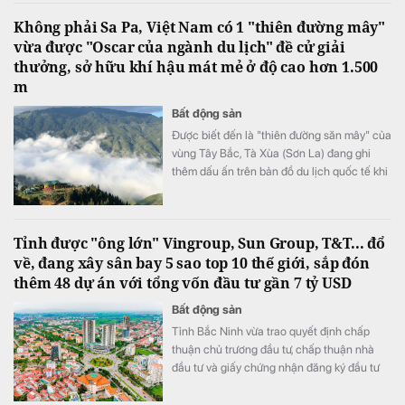
Không phải Sa Pa, Việt Nam có 1 "thiên đường mây"
vừa được "Oscar của ngành du lịch" đề cử giải
thưởng, sở hữu khí hậu mát mẻ ở độ cao hơn 1.500
m
Bất động sản
Được biết đến là "thiên đường săn mây" của
vùng Tây Bắc, Tà Xùa (Sơn La) đang ghi
thêm dấu ấn trên bản đồ du lịch quốc tế khi
lần đầu được đề cử ở hạng mục "Điểm đến
mới nổi hàng đầu châu Á" tại World Travel
Awards 2026.
Tỉnh được "ông lớn" Vingroup, Sun Group, T&T... đổ
về, đang xây sân bay 5 sao top 10 thế giới, sắp đón
thêm 48 dự án với tổng vốn đầu tư gần 7 tỷ USD
Bất động sản
Tỉnh Bắc Ninh vừa trao quyết định chấp
thuận chủ trương đầu tư, chấp thuận nhà
đầu tư và giấy chứng nhận đăng ký đầu tư
cho 48 dự án với tổng vốn gần 180.000 tỷ
đồng (tương đương 6,93 tỷ USD).