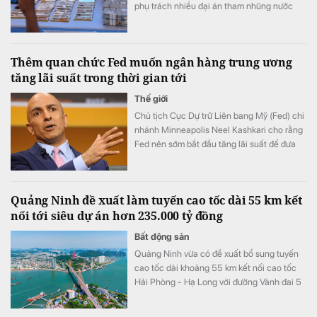
phụ trách nhiều đại án tham nhũng nước
này.
Thêm quan chức Fed muốn ngân hàng trung ương
tăng lãi suất trong thời gian tới
Thế giới
Chủ tịch Cục Dự trữ Liên bang Mỹ (Fed) chi
nhánh Minneapolis Neel Kashkari cho rằng
Fed nên sớm bắt đầu tăng lãi suất để đưa
lạm phát trở lại mục tiêu 2%.
Quảng Ninh đề xuất làm tuyến cao tốc dài 55 km kết
nối tới siêu dự án hơn 235.000 tỷ đồng
Bất động sản
Quảng Ninh vừa có đề xuất bổ sung tuyến
cao tốc dài khoảng 55 km kết nối cao tốc
Hải Phòng - Hạ Long với đường Vành đai 5
- Vùng Thủ đô Hà Nội vào Quy hoạch mạng
lưới đường bộ quốc gia.