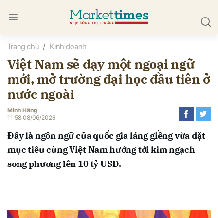
Trang chủ
Kinh doanh
bình luận
Việt Nam sẽ dạy một ngoại ngữ
mới, mở trường đại học đầu tiên ở
nước ngoài
Minh Hằng
11:58 08/06/2026
Đây là ngôn ngữ của quốc gia láng giềng vừa đặt
Hủy
G
mục tiêu cùng Việt Nam hướng tới kim ngạch
song phương lên 10 tỷ USD.