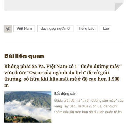
Việt Nam
dạy ngoại ngữ mới
tiếng Lào
Lào
Bài liên quan
Không phải Sa Pa, Việt Nam có 1 "thiên đường mây"
vừa được "Oscar của ngành du lịch" đề cử giải
thưởng, sở hữu khí hậu mát mẻ ở độ cao hơn 1.500
m
Bất động sản
Được biết đến là "thiên đường săn mây" của
vùng Tây Bắc, Tà Xùa (Sơn La) đang ghi
thêm dấu ấn trên bản đồ du lịch quốc tế khi
lần đầu được đề cử ở hạng mục "Điểm đến
mới nổi hàng đầu châu Á" tại World Travel