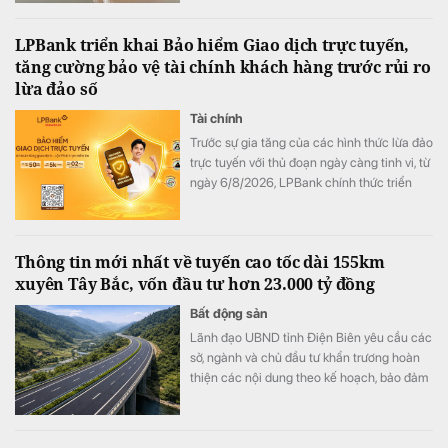
sản phẩm dầu mỏ trong tháng 8.
LPBank triển khai Bảo hiểm Giao dịch trực tuyến,
tăng cường bảo vệ tài chính khách hàng trước rủi ro
lừa đảo số
Tài chính
Trước sự gia tăng của các hình thức lừa đảo
trực tuyến với thủ đoạn ngày càng tinh vi, từ
ngày 6/8/2026, LPBank chính thức triển
khai Bảo hiểm Giao dịch trực tuyến do Tổng
Công ty Cổ phần Bảo hiểm LPBank (LPBI)
cung cấp. Giải pháp giúp khách hàng giảm
Thông tin mới nhất về tuyến cao tốc dài 155km
thiểu tổn thất tài chính từ các giao dịch trực
xuyên Tây Bắc, vốn đầu tư hơn 23.000 tỷ đồng
tuyến trái phép, đồng thời hỗ trợ khôi phục
danh tính trực tuyến khi thông tin cá nhân bị
Bất động sản
đánh cắp, góp phần mang đến trải nghiệm
Lãnh đạo UBND tỉnh Điện Biên yêu cầu các
giao dịch số an toàn và an tâm hơn.
sở, ngành và chủ đầu tư khẩn trương hoàn
thiện các nội dung theo kế hoạch, bảo đảm
tiến độ triển khai Dự án đầu tư đoạn tuyến
cao tốc Sơn La - Điện Biên - cửa khẩu Tây
Trang (giai đoạn 1), trong đó có công tác