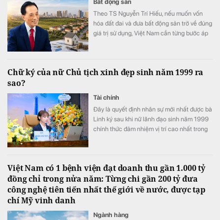
Bất động sản
Theo TS Nguyễn Trí Hiếu, nếu muốn vốn
hóa đất đai và đưa bất động sản trở về đúng
giá trị sử dụng, Việt Nam cần từng bước áp
dụng thuế đối với mọi bất động sản.
Chữ ký của nữ Chủ tịch xinh đẹp sinh năm 1999 ra
sao?
Tài chính
Đây là quyết định nhân sự mới nhất được bà
Linh ký sau khi nữ lãnh đạo sinh năm 1999
chính thức đảm nhiệm vị trí cao nhất trong
Hội đồng quản trị PC1
Việt Nam có 1 bệnh viện đạt doanh thu gần 1.000 tỷ
đồng chỉ trong nửa năm: Từng chi gần 200 tỷ đưa
công nghệ tiên tiến nhất thế giới về nước, được tạp
chí Mỹ vinh danh
Ngành hàng