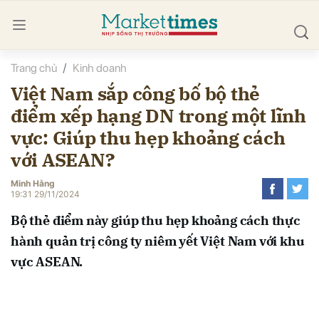
Trang chủ
Kinh doanh
bình luận
Việt Nam sắp công bố bộ thẻ
điểm xếp hạng DN trong một lĩnh
vực: Giúp thu hẹp khoảng cách
với ASEAN?
Minh Hằng
19:31 29/11/2024
Hủy
G
Bộ thẻ điểm này giúp thu hẹp khoảng cách thực
hành quản trị công ty niêm yết Việt Nam với khu
vực ASEAN.