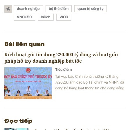
doanh nghiệp
bộ thẻ điểm
quản trị công ty
VNCG50
lợi ích
VIOD
Bài liên quan
Kích hoạt gói tín dụng 220.000 tỷ đồng và loạt giải
pháp hỗ trợ doanh nghiệp bứt tốc
Tiêu điểm
Tại Họp báo Chính phủ thường kỳ tháng
7/2026, lãnh đạo Bộ Tài chính và NHNN đã
công bố hàng loạt thông tin cho cộng đồng
doanh nghiệp: từ các gói cho vay ưu đãi lãi
suất, nới room vốn trung dài hạn cho tới
chính sách gia hạn thuế, tiền thuê đất, tạo
đà bứt phá cho toàn nền kinh tế.
Đọc tiếp