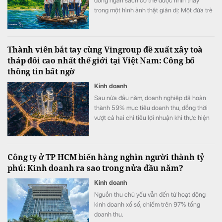
đồng ngân sách có thể được nhìn thấy
trong một hình ảnh thật giản dị: Một đứa trẻ
khoác cặp, bình thản bước qua dòng nước
xiết.
Thành viên bắt tay cùng Vingroup đề xuất xây toà
tháp đôi cao nhất thế giới tại Việt Nam: Công bố
thông tin bất ngờ
Kinh doanh
Sau nửa đầu năm, doanh nghiệp đã hoàn
thành 59% mục tiêu doanh thu, đồng thời
vượt cả hai chỉ tiêu lợi nhuận khi thực hiện
105% kế hoạch lợi nhuận trước thuế và
111% kế hoạch lợi nhuận sau thuế.
Công ty ở TP HCM biến hàng nghìn người thành tỷ
phú: Kinh doanh ra sao trong nửa đầu năm?
Kinh doanh
Nguồn thu chủ yếu vẫn đến từ hoạt động
kinh doanh xổ số, chiếm trên 97% tổng
doanh thu.