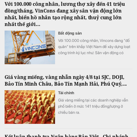
Với 100.000 công nhân, lương thợ xây đến 41 triệu
đồng/tháng, VinCons đang xây sân vận động lớn
nhất, biển hồ nhân tạo rộng nhất, thuỷ cung lớn
nhất thế giới...
Bất động sản
Với 100.000 công nhân, Vincons đang "đổ
quân" trên khắp Việt Nam để xây dựng loạt
công trình kỷ lục như: Sân vận động có
nhiều chỗ ngồi nhất, biển hồ nhân tạo rộng
nhất, thuỷ cung lớn nhất thế giới...
Giá vàng miếng, vàng nhẫn ngày 4/8 tại SJC, DOJI,
Bảo Tín Minh Châu, Bảo Tín Mạnh Hải, Phú Quý,...
Tài chính
Giá vàng miếng tại các doanh nghiệp vẫn
phổ biến ở mức 141 triệu đồng/lượng ở
chiều bán ra.
Kết luận thanh tra Ngân hàng Bản Việt - Chi nhánh