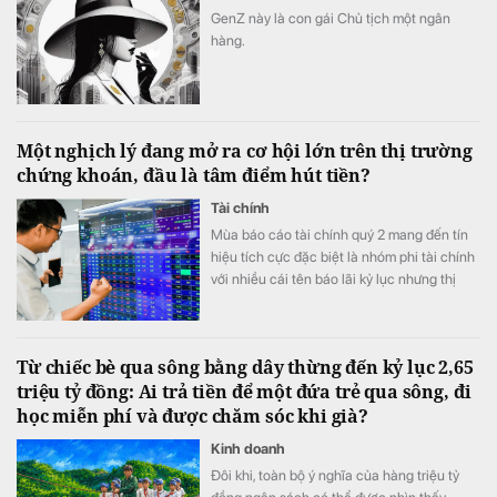
GenZ này là con gái Chủ tịch một ngân
hàng.
Một nghịch lý đang mở ra cơ hội lớn trên thị trường
chứng khoán, đầu là tâm điểm hút tiền?
Tài chính
Mùa báo cáo tài chính quý 2 mang đến tín
hiệu tích cực đặc biệt là nhóm phi tài chính
với nhiều cái tên báo lãi kỷ lục nhưng thị
trường có vẻ chưa phản ánh đầy đủ tốc độ
tăng trưởng lợi nhuận.
Từ chiếc bè qua sông bằng dây thừng đến kỷ lục 2,65
triệu tỷ đồng: Ai trả tiền để một đứa trẻ qua sông, đi
học miễn phí và được chăm sóc khi già?
Kinh doanh
Đôi khi, toàn bộ ý nghĩa của hàng triệu tỷ