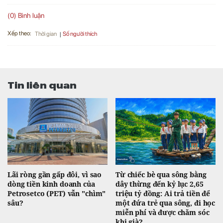
(0) Bình luận
Xếp theo:
Số người thích
Thời gian
Tin liên quan
Lãi ròng gần gấp đôi, vì sao
Từ chiếc bè qua sông bằng
dòng tiền kinh doanh của
dây thừng đến kỷ lục 2,65
Petrosetco (PET) vẫn "chìm"
triệu tỷ đồng: Ai trả tiền để
sâu?
một đứa trẻ qua sông, đi học
miễn phí và được chăm sóc
khi già?