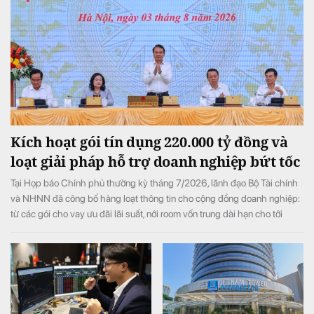
Kích hoạt gói tín dụng 220.000 tỷ đồng và
loạt giải pháp hỗ trợ doanh nghiệp bứt tốc
Tại Họp báo Chính phủ thường kỳ tháng 7/2026, lãnh đạo Bộ Tài chính
và NHNN đã công bố hàng loạt thông tin cho cộng đồng doanh nghiệp:
từ các gói cho vay ưu đãi lãi suất, nới room vốn trung dài hạn cho tới
chính sách gia hạn thuế, tiền thuê đất, tạo đà bứt phá cho toàn nền kinh
tế.