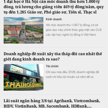
1 đại học ở Hà Nội cán mốc doanh thu hơn 1.000 tỷ
đồng, trả lương cho giảng viên 469 tỷ đồng/năm, quy
tụ đến 1.285 Giáo sư, Phó giáo sư, Tiến sĩ, Thạc sĩ
Kinh doanh
Với mức doanh thu 1.067 tỷ đồng, cơ sở
giáo dục này chính thức góp mặt vào CLB
các đại học nghìn tỷ đồng ở Việt Nam.
Doanh nghiệp đề xuất xây tòa tháp đôi cao nhất thế
giới đang kinh doanh ra sao?
Tài chính
Chỉ sau nửa đầu 2026, doanh nghiệp đã
vượt chỉ tiêu lợi nhuận cả năm đề ra.
Lãi suất ngân hàng 3/8 tại Agribank, Vietcombank,
BIDV, VietinBank, MB, Sacombank, HDBank,...