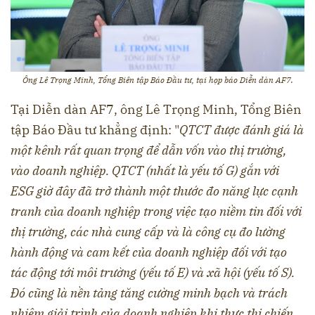
Ông Lê Trọng Minh, Tổng Biên tập Báo Đầu tư, tại họp báo Diễn dàn AF7.
Tại Diễn dàn AF7, ông Lê Trọng Minh, Tổng Biên
tập Báo Đầu tư khẳng định: "
QTCT được đánh giá là
một kênh rất quan trọng để dẫn vốn vào thị trường,
vào doanh nghiệp. QTCT (nhất là yếu tố G) gắn với
ESG giờ đây đã trở thành một thước đo năng lực cạnh
tranh của doanh nghiệp trong việc tạo niềm tin đối với
thị trường, các nhà cung cấp và là công cụ đo lường
hành động và cam kết của doanh nghiệp đối với tạo
tác động tới môi trường (yếu tố E) và xã hội (yếu tố S).
Đó cũng là nền tảng tăng cường minh bạch và trách
nhiệm giải trình của doanh nghiệp khi thực thi chiến