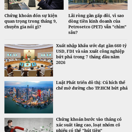
Chứng khoán đón sự kiện
Lãi ròng gần gấp đôi, vì sao
quan trọng trong tháng 9,
dòng tiền kinh doanh của
chuyên gia nói gì?
Petrosetco (PET) vẫn "chìm"
sâu?
Xuất nhập khẩu ước đạt gần 660 tỷ
USD, FDI và sản xuất công nghiệp
bứt phá trong 7 tháng đầu năm
2026
Luật Phát triển đô thị: Cú hích thể
chế mở đường cho TP.HCM bứt phá
Chứng khoán bước vào tháng có
xác suất tăng cao, loạt nhóm cổ
phiếu có thể "hút tiền"