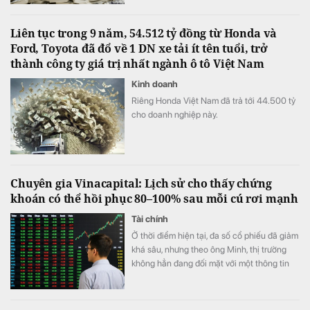
Liên tục trong 9 năm, 54.512 tỷ đồng từ Honda và
Ford, Toyota đã đổ về 1 DN xe tải ít tên tuổi, trở
thành công ty giá trị nhất ngành ô tô Việt Nam
Kinh doanh
Riêng Honda Việt Nam đã trả tới 44.500 tỷ
cho doanh nghiệp này.
Chuyên gia Vinacapital: Lịch sử cho thấy chứng
khoán có thể hồi phục 80–100% sau mỗi cú rơi mạnh
Tài chính
Ở thời điểm hiện tại, đa số cổ phiếu đã giảm
khá sâu, nhưng theo ông Minh, thị trường
không hẳn đang đối mặt với một thông tin
xấu cụ thể.