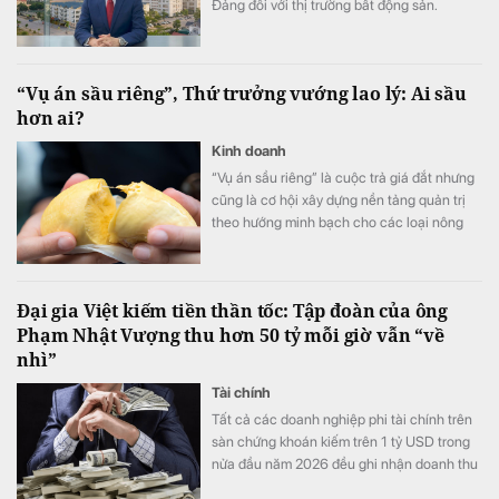
Đảng đối với thị trường bất động sản.
“Vụ án sầu riêng”, Thứ trưởng vướng lao lý: Ai sầu
hơn ai?
Kinh doanh
“Vụ án sầu riêng” là cuộc trả giá đắt nhưng
cũng là cơ hội xây dựng nền tảng quản trị
theo hướng minh bạch cho các loại nông
sản xuất khẩu.
Đại gia Việt kiếm tiền thần tốc: Tập đoàn của ông
Phạm Nhật Vượng thu hơn 50 tỷ mỗi giờ vẫn “về
nhì”
Tài chính
Tất cả các doanh nghiệp phi tài chính trên
sàn chứng khoán kiếm trên 1 tỷ USD trong
nửa đầu năm 2026 đều ghi nhận doanh thu
tăng trưởng cao so với cùng kỳ năm ngoái.