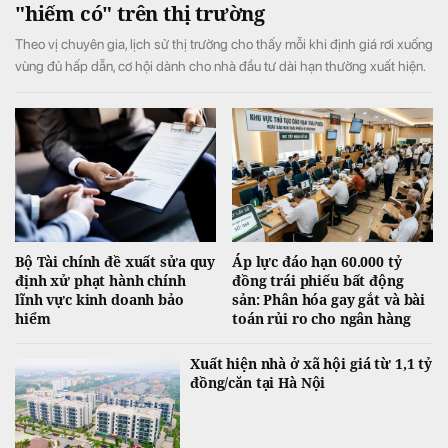
"hiếm có" trên thị trường
Theo vị chuyên gia, lịch sử thị trường cho thấy mỗi khi định giá rơi xuống
vùng đủ hấp dẫn, cơ hội dành cho nhà đầu tư dài hạn thường xuất hiện.
Bộ Tài chính đề xuất sửa quy
Áp lực đáo hạn 60.000 tỷ
định xử phạt hành chính
đồng trái phiếu bất động
lĩnh vực kinh doanh bảo
sản: Phân hóa gay gắt và bài
hiểm
toán rủi ro cho ngân hàng
Xuất hiện nhà ở xã hội giá từ 1,1 tỷ
đồng/căn tại Hà Nội