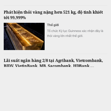
trăm tài năng trẻ đến từ nhiều tỉnh, thành
trên cả nước.
Phát hiện thỏi vàng nặng hơn 521 kg, độ tinh khiết
tới 99,999%
Thế giới
Tổ chức Kỷ lục Guinness xác nhận đây là
thỏi vàng lớn nhất thế giới.
Lãi suất ngân hàng 2/8 tại Agribank, Vietcombank,
BIDV, VietinBank, MB, Sacombank, HDBank,...
Tài chính
Khảo sát lãi suất huy động niêm yết tại 34
ngân hàng ngày 2/8 cho thấy mặt bằng lãi
suất tiếp tục ổn định. ACB vẫn dẫn đầu với
mức 7,8%/năm cho kỳ hạn 12 tháng và là
một trong 7 ngân hàng niêm yết lãi suất từ
7%/năm trở lên.
Một ngân hàng chấm dứt hoạt động 10 Phòng giao