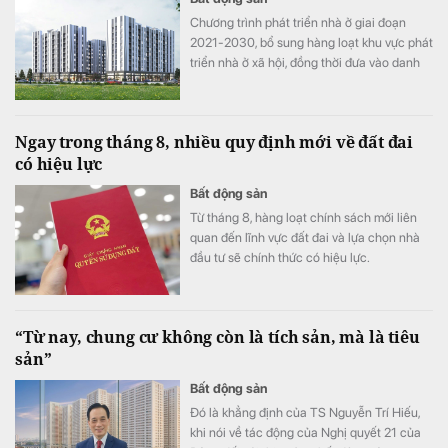
Chương trình phát triển nhà ở giai đoạn
2021-2030, bổ sung hàng loạt khu vực phát
triển nhà ở xã hội, đồng thời đưa vào danh
mục khu đô thị lấn biển Vịnh Đà Nẵng quy
mô khoảng 486 ha và loại bỏ một số khu
vực phát triển nhà ở thương mại.
Ngay trong tháng 8, nhiều quy định mới về đất đai
có hiệu lực
Bất động sản
Từ tháng 8, hàng loạt chính sách mới liên
quan đến lĩnh vực đất đai và lựa chọn nhà
đầu tư sẽ chính thức có hiệu lực.
“Từ nay, chung cư không còn là tích sản, mà là tiêu
sản”
Bất động sản
Đó là khẳng định của TS Nguyễn Trí Hiếu,
khi nói về tác động của Nghị quyết 21 của