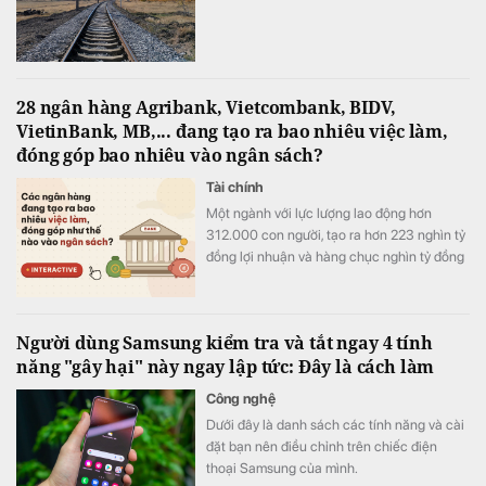
28 ngân hàng Agribank, Vietcombank, BIDV,
VietinBank, MB,... đang tạo ra bao nhiêu việc làm,
đóng góp bao nhiêu vào ngân sách?
Tài chính
Một ngành với lực lượng lao động hơn
312.000 con người, tạo ra hơn 223 nghìn tỷ
đồng lợi nhuận và hàng chục nghìn tỷ đồng
nộp ngân sách chỉ trong nửa năm.
Người dùng Samsung kiểm tra và tắt ngay 4 tính
năng "gây hại" này ngay lập tức: Đây là cách làm
Công nghệ
Dưới đây là danh sách các tính năng và cài
đặt bạn nên điều chỉnh trên chiếc điện
thoại Samsung của mình.