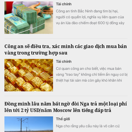
Tài chính
Công an tỉnh Bắc Ninh đang tìm bị hại,
người có quyền lợi, nghĩa vụ liên quan của
vụ án lừa đảo chiếm đoạt 600 tỷ đồng xảy
ra trên địa bản tỉnh.
Công an sẽ điều tra, xác minh các giao dịch mua bán
vàng trong trường hợp sau
Tài chính
Cơ quan công an cho biết, việc mua bán
vàng "trao tay" không chỉ tiềm ẩn nguy cơ bị
thiệt hại tài sản mà còn gây khó khăn khi
phát sinh tranh chấp do thiếu hóa đơn,
chứng từ và căn cứ chứng minh giao dịch.
Đồng minh lâu năm bất ngờ đòi Nga trả một loại phí
lên tới 2 tỷ USD/năm Moscow lên tiếng đáp trả
Thế giới
Nga cho rằng yêu cầu này là vô căn cứ.