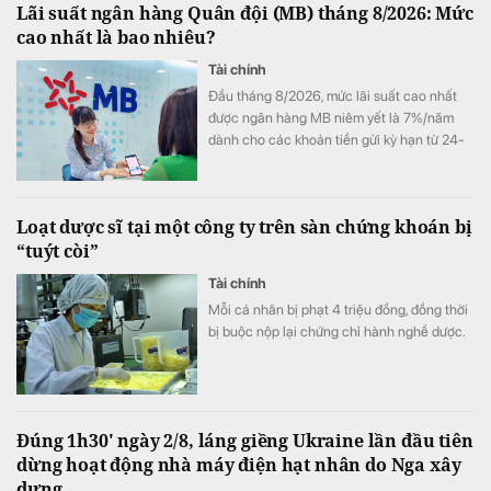
Lãi suất ngân hàng Quân đội (MB) tháng 8/2026: Mức
cao nhất là bao nhiêu?
Tài chính
Đầu tháng 8/2026, mức lãi suất cao nhất
được ngân hàng MB niêm yết là 7%/năm
dành cho các khoản tiền gửi kỳ hạn từ 24-
60 tháng, trong khi gửi tiết kiệm online vẫn
có lợi thế hơn gửi tại quầy ở nhiều kỳ hạn.
Loạt dược sĩ tại một công ty trên sàn chứng khoán bị
“tuýt còi”
Tài chính
Mỗi cá nhân bị phạt 4 triệu đồng, đồng thời
bị buộc nộp lại chứng chỉ hành nghề dược.
Đúng 1h30' ngày 2/8, láng giềng Ukraine lần đầu tiên
dừng hoạt động nhà máy điện hạt nhân do Nga xây
dựng