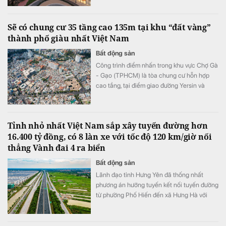
trung tâm ngày càng hạn chế.
Sẽ có chung cư 35 tầng cao 135m tại khu “đất vàng”
thành phố giàu nhất Việt Nam
Bất động sản
Công trình điểm nhấn trong khu vực Chợ Gà
- Gạo (TPHCM) là tòa chung cư hỗn hợp
cao tầng, tại điểm giao đường Yersin và
đường Võ Văn Kiệt. Tòa nhà 35 tầng cao
135 m, gồm khối đế cao 5 tầng và khối tháp
30 tầng.
Tỉnh nhỏ nhất Việt Nam sắp xây tuyến đường hơn
16.400 tỷ đồng, có 8 làn xe với tốc độ 120 km/giờ nối
thẳng Vành đai 4 ra biển
Bất động sản
Lãnh đạo tỉnh Hưng Yên đã thống nhất
phương án hướng tuyến kết nối tuyến đường
từ phường Phố Hiến đến xã Hưng Hà với
CT.16.