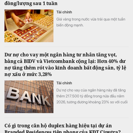
đồng/lượng sau 1 tuần
Tài chính
Giá vàng trong nước vừa trải qua một tuần
biến động mạnh.
Dư nợ cho vay một ngân hàng tư nhân tăng vọt,
bằng cả BIDV và Vietcombank cộng lại: Hơn 40% dư
nợ tăng thêm rót vào kinh doanh bất động sản, tỷ lệ
nợ xấu ở mức 3,28%
Tài chính
Dư nợ cho vay của ngân hàng này đã tăng
thêm 217.500 tỷ đồng trong nửa đầu năm
2026, tương đương khoảng 23% so với cuối
năm 2025.
Có gì trong căn hộ duplex hàng hiệu tại dự án
Branded Residences tiên phong của KĐT Ciputra?