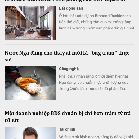
Bất động sản
Ở hầu hết các dự án Branded Residences
trên thế giới, những căn duplex thông tầng
luôn nằm trong nhóm sản phẩm đắt giá nhất
nhờ đưa trọn trải nghiệm của dinh thự mặt
đất lên giữa tầng không với cấu trúc 2 tầng
độc lập, tầm nhìn panorama khoáng đạt và
Nước Nga đang cho thấy ai mới là “ông trùm” thực
không gian ngoài trời riêng tư tuyệt đối.
sự
Công nghệ
Phải thừa nhận rằng, ở thời điểm hiện tại,
Nga đang lấy chuẩn mực chất lượng của
Trung Quốc làm thước đo để phấn đấu.
Một doanh nghiệp BĐS chuẩn bị chi hơn trăm tỷ trả
cổ tức
Tài chính
Về tình hình kinh doanh, công ty đã vượt chỉ