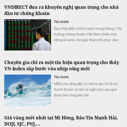
VNDIRECT đưa ra khuyến nghị quan trọng cho nhà
đầu tư chứng khoán
Tài chính
Sau nhịp điều chỉnh mạnh trong tháng 7, thị
trường chứng khoán Việt Nam nhiều khả
năng sẽ bước vào giai đoạn hồi phục đan
xen các phiên rung lắc khi dòng tiền chưa
thực sự cải thiện và tâm lý nhà đầu tư vẫn
thận trọng trước nhiều yếu tố bất định từ
Chuyên gia chỉ ra một tín hiệu quan trọng cho thấy
bên ngoài.
VN-Index sắp bước vào nhịp sóng mới
Tài chính
MBS cho rằng đây có thể là yếu tố hỗ trợ
thanh khoản và tâm lý ngắn hạn sau giai
đoạn bán ròng kéo dài.
Giá vàng mới nhất tại Mi Hồng, Bảo Tín Mạnh Hải,
DOJI, SJC, PNJ,…