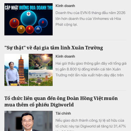
Kinh doanh
Doanh thu của EVN 6 tháng đầu năm 2026
lớn hơn doanh thu của Vinhomes và Hòa
Phát cộng lại.
"Sự thật" về đại gia tâm linh Xuân Trường
Kinh doanh
Hai gói thầu giao thông gần đây với tổng giá
trị gần 8.800 tỷ đồng khiến cái tên Xuân
Trường một lần nữa xuất hiện dày đặc trên
các công trường. Nhưng nếu chỉ nhìn vào
những hợp đồng mới này, người ta dễ bỏ qua
một Xuân Trường khác đã tồn tại từ lâu phía
Tổ chức liên quan đến ông Đoàn Hồng Việt muốn
sau Bái Đính, Tam Chúc: một nhà thầu từng
mua thêm cổ phiếu Digiworld
thi công quốc lộ, cao tốc từ hơn một thập kỷ
trước.
Tài chính
Nếu giao dịch thành công, tỷ lệ sở hữu của
tổ chức này tại Digiworld sẽ tăng từ 31,47%