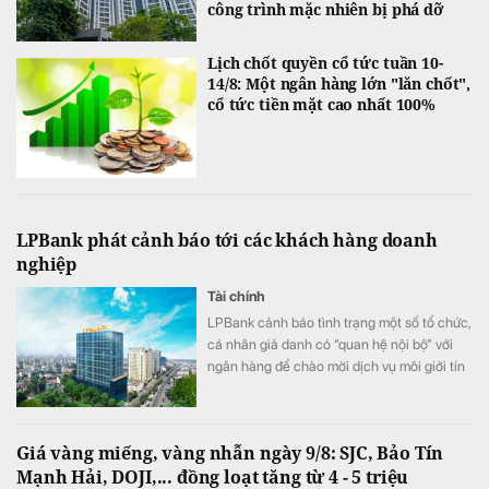
công trình mặc nhiên bị phá dỡ
Lịch chốt quyền cổ tức tuần 10-
14/8: Một ngân hàng lớn "lăn chốt",
cổ tức tiền mặt cao nhất 100%
LPBank phát cảnh báo tới các khách hàng doanh
nghiệp
Tài chính
LPBank cảnh báo tình trạng một số tổ chức,
cá nhân giả danh có “quan hệ nội bộ” với
ngân hàng để chào mời dịch vụ môi giới tín
dụng, cam kết “bao trọn gói”, “đảm bảo
100% được phê duyệt”, thậm chí yêu cầu
doanh nghiệp trả phí trước hoặc cung cấp
Giá vàng miếng, vàng nhẫn ngày 9/8: SJC, Bảo Tín
thông tin đăng nhập, mã OTP và chữ ký số.
Mạnh Hải, DOJI,... đồng loạt tăng từ 4 - 5 triệu