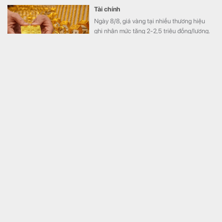
Tài chính
Ngày 8/8, giá vàng tại nhiều thương hiệu
ghi nhận mức tăng 2-2,5 triệu đồng/lượng.
Thanh tra Chính phủ chuyển Bộ Công an thông tin 7
cá nhân bán vàng không rõ nguồn gốc, giao dịch
hơn 2.000 tỷ đồng, 6 doanh nghiệp kê khai sai thuế
Kinh doanh
Thanh tra Chính phủ vừa chuyển Bộ Công
an thông tin có dấu hiệu vi phạm pháp luật
liên quan hoạt động kinh doanh vàng, trong
đó có 7 cá nhân bán vàng nguyên liệu
không rõ nguồn gốc, xuất xứ với tổng giá trị
giao dịch khoảng 2.084 tỷ đồng.
Cấm hành vi đứng tên hộ để góp vốn vào doanh
nghiệp
Kinh doanh