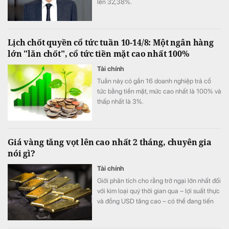
lên 32,38%.
Lịch chốt quyền cổ tức tuần 10-14/8: Một ngân hàng
lớn "lăn chốt", cổ tức tiền mặt cao nhất 100%
Tài chính
Tuần này có gần 16 doanh nghiệp trả cổ
tức bằng tiền mặt, mức cao nhất là 100% và
thấp nhất là 3%.
Giá vàng tăng vọt lên cao nhất 2 tháng, chuyên gia
nói gì?
Tài chính
Giới phân tích cho rằng trở ngại lớn nhất đối
với kim loại quý thời gian qua – lợi suất thực
và đồng USD tăng cao – có thể đang tiến
gần giới hạn.