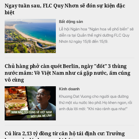
Ngay tuần sau, FLC Quy Nhơn sẽ đón sự kiện đặc
biệt
Bất động sản
Lễ hội Ngàn hoa “Ngàn hoa về phố biển” sẽ
diễn ra tại Quần thể nghỉ dưỡng FLC Quy
Nhơn từ ngày 15/8 đến 15/9.
Chủ hàng phở càn quét Berlin, ngày "đốt" 3 thùng
nước mắm: Về Việt Nam như cá gặp nước, ấm cúng
vô cùng
Kinh doanh
Khuong Dat Vuong cho người qua đường
thử một xíu nước lèo phở. Họ khen ngon, rồi
anh đưa lời mời: "Khi nào rảnh qua nha!"
Cú lừa 2,13 tỷ đồng từ căn hộ tái định cư: Trưởng