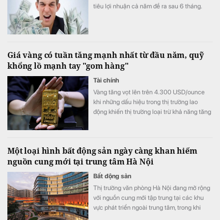
tiêu lợi nhuận cả năm đề ra sau 6 tháng.
Giá vàng có tuần tăng mạnh nhất từ đầu năm, quỹ
khổng lồ mạnh tay "gom hàng"
Tài chính
Vàng tăng vọt lên trên 4.300 USD/ounce
khi những dấu hiệu trong thị trường lao
động khiến thị trường loại trừ khả năng tăng
lãi suất từ ​​Cục Dự trữ Liên bang (Fed).
Một loại hình bất động sản ngày càng khan hiếm
nguồn cung mới tại trung tâm Hà Nội
Bất động sản
Thị trường văn phòng Hà Nội đang mở rộng
với nguồn cung mới tập trung tại các khu
vực phát triển ngoài trung tâm, trong khi
nguồn cung văn phòng hạng A tại khu vực