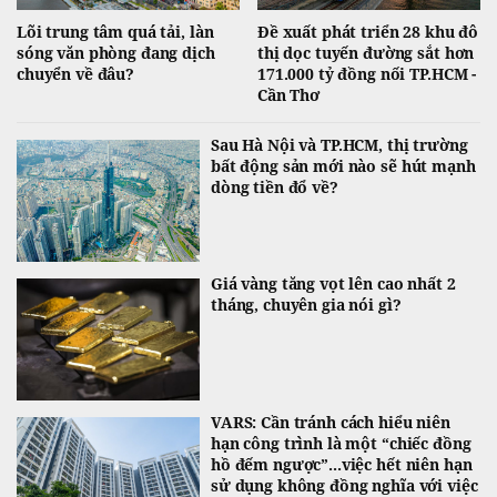
Lõi trung tâm quá tải, làn
Đề xuất phát triển 28 khu đô
sóng văn phòng đang dịch
thị dọc tuyến đường sắt hơn
chuyển về đâu?
171.000 tỷ đồng nối TP.HCM -
Cần Thơ
Sau Hà Nội và TP.HCM, thị trường
bất động sản mới nào sẽ hút mạnh
dòng tiền đổ về?
Giá vàng tăng vọt lên cao nhất 2
tháng, chuyên gia nói gì?
VARS: Cần tránh cách hiểu niên
hạn công trình là một “chiếc đồng
hồ đếm ngược”...việc hết niên hạn
sử dụng không đồng nghĩa với việc