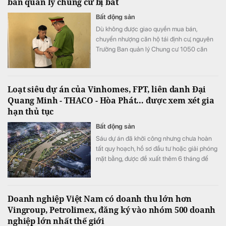
ban quản lý chung cư bị bắt
Bất động sản
Dù không được giao quyền mua bán,
chuyển nhượng căn hộ tái định cư, nguyên
Trưởng Ban quản lý Chung cư 1050 căn
vẫn đứng ra ký giấy tờ, nhận tiền và bàn giao
căn hộ cho người mua, tạo niềm tin rằng
giao dịch hợp pháp.
Loạt siêu dự án của Vinhomes, FPT, liên danh Đại
Quang Minh - THACO - Hòa Phát… được xem xét gia
hạn thủ tục
Bất động sản
Sáu dự án đã khởi công nhưng chưa hoàn
tất quy hoạch, hồ sơ đầu tư hoặc giải phóng
mặt bằng, được đề xuất thêm 6 tháng để
đáp ứng đủ điều kiện.
Doanh nghiệp Việt Nam có doanh thu lớn hơn
Vingroup, Petrolimex, đăng ký vào nhóm 500 doanh
nghiệp lớn nhất thế giới