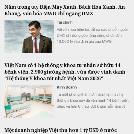
Nắm trong tay Điện Máy Xanh, Bách Hóa Xanh, An
Khang, vốn hóa MWG chỉ ngang DMX
Tài chính
Với vốn hóa hiện tại, tất cả các chuỗi ngoài
DMX chỉ đóng góp tổng cộng chưa đến
16.000 tỷ vào định giá của MWG.
Việt Nam có 1 hệ thống y khoa tư nhân sở hữu 14
bệnh viện, 2.900 giường bệnh, vừa được vinh danh
"Hệ thống Y khoa tốt nhất Việt Nam 2026"
Kinh doanh
Từ một phòng khám tư nhân, hiện này hệ
thống y khoa này đã vận hành 14 bệnh viện,
phục vụ hơn 6 triệu lượt khám mỗi năm và
vừa được xướng tên "Hệ thống Y khoa tốt
nhất Việt Nam 2026".
Một doanh nghiệp Việt thu hơn 1 tỷ USD ở nước