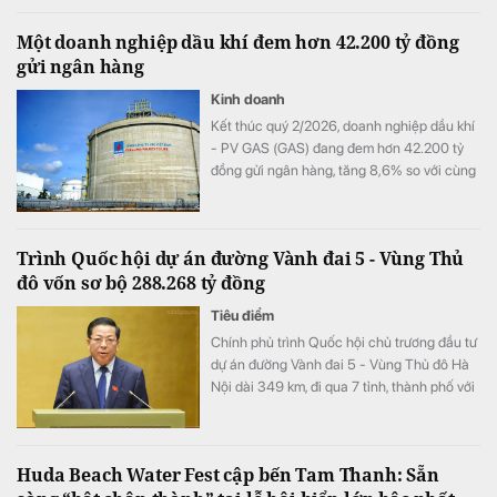
Một doanh nghiệp dầu khí đem hơn 42.200 tỷ đồng
gửi ngân hàng
Kinh doanh
Kết thúc quý 2/2026, doanh nghiệp dầu khí
- PV GAS (GAS) đang đem hơn 42.200 tỷ
đồng gửi ngân hàng, tăng 8,6% so với cùng
kỳ song doanh thu từ hoạt động tài chính lại
bất ngờ sụt giảm.
Trình Quốc hội dự án đường Vành đai 5 - Vùng Thủ
đô vốn sơ bộ 288.268 tỷ đồng
Tiêu điểm
Chính phủ trình Quốc hội chủ trương đầu tư
dự án đường Vành đai 5 - Vùng Thủ đô Hà
Nội dài 349 km, đi qua 7 tỉnh, thành phố với
tổng vốn sơ bộ 288.268 tỷ đồng. Dự án
hướng tới mục tiêu kết nối đồng bộ hạ tầng,
mở rộng không gian phát triển cho toàn
Huda Beach Water Fest cập bến Tam Thanh: Sẵn
vùng.