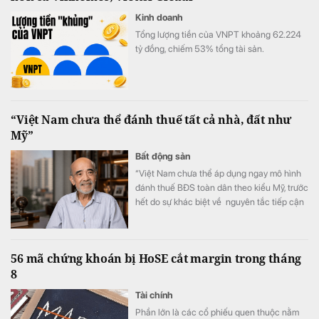
Kinh doanh
Tổng lượng tiền của VNPT khoảng 62.224
tỷ đồng, chiếm 53% tổng tài sản.
“Việt Nam chưa thể đánh thuế tất cả nhà, đất như
Mỹ”
Bất động sản
“Việt Nam chưa thể áp dụng ngay mô hình
đánh thuế BĐS toàn dân theo kiểu Mỹ, trước
hết do sự khác biệt về nguyên tắc tiếp cận
tài nguyên đất đai, từ đó dẫn tới sự khác
nhau căn bản về cơ cấu tiền lương”.
56 mã chứng khoán bị HoSE cắt margin trong tháng
8
Tài chính
Phần lớn là các cổ phiếu quen thuộc nằm