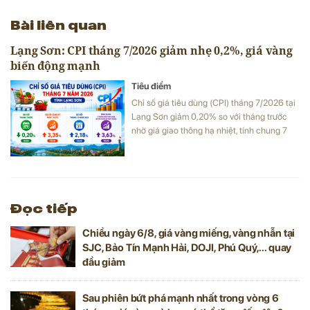
Bài liên quan
Lạng Sơn: CPI tháng 7/2026 giảm nhẹ 0,2%, giá vàng
biến động mạnh
Tiêu điểm
Chỉ số giá tiêu dùng (CPI) tháng 7/2026 tại
Lạng Sơn giảm 0,20% so với tháng trước
nhờ giá giao thông hạ nhiệt, tính chung 7
tháng đầu năm CPI bình quân vẫn tăng
3,63%.
Đọc tiếp
Chiều ngày 6/8, giá vàng miếng, vàng nhẫn tại
SJC, Bảo Tín Mạnh Hải, DOJI, Phú Quý,... quay
đầu giảm
Sau phiên bứt phá mạnh nhất trong vòng 6