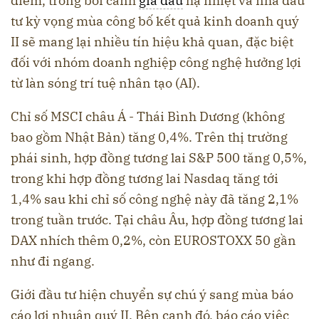
điểm, trong bối cảnh
giá dầu
hạ nhiệt và nhà đầu
tư kỳ vọng mùa công bố kết quả kinh doanh quý
II sẽ mang lại nhiều tín hiệu khả quan, đặc biệt
đối với nhóm doanh nghiệp công nghệ hưởng lợi
từ làn sóng trí tuệ nhân tạo (AI).
Chỉ số MSCI châu Á - Thái Bình Dương (không
bao gồm Nhật Bản) tăng 0,4%. Trên thị trường
phái sinh, hợp đồng tương lai S&P 500 tăng 0,5%,
trong khi hợp đồng tương lai Nasdaq tăng tới
1,4% sau khi chỉ số công nghệ này đã tăng 2,1%
trong tuần trước. Tại châu Âu, hợp đồng tương lai
DAX nhích thêm 0,2%, còn EUROSTOXX 50 gần
như đi ngang.
Giới đầu tư hiện chuyển sự chú ý sang mùa báo
cáo lợi nhuận quý II. Bên cạnh đó, báo cáo việc