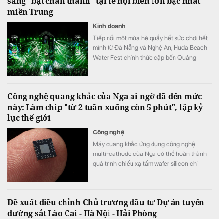
sàng “bật chân thành” tại lễ hội biển lớn bậc nhất
miền Trung
Kinh doanh
Tiếp nối một mùa hè quẩy hết sức chơi hết
mình từ Đà Nẵng và Nghệ An, Huda Beach
Water Fest chính thức cập bến Quảng
trường biển Tam Thanh ngày 8 - 9/8.
Công nghệ quang khắc của Nga ai ngờ đã đến mức
này: Làm chip "từ 2 tuần xuống còn 5 phút", lập kỷ
lục thế giới
Công nghệ
Máy quang khắc ứng dụng công nghệ
multi-cathode của Nga có thể hoàn thành
quá trình chiếu xạ tấm wafer silicon chỉ
trong khoảng 5 đến 7 phút, thay vì mất 2
tuần như trước đây, tương đương tốc độ xử
lý nhanh hơn tới 3.000 lần.
Đề xuất điều chỉnh Chủ trương đầu tư Dự án tuyến
đường sắt Lào Cai - Hà Nội - Hải Phòng