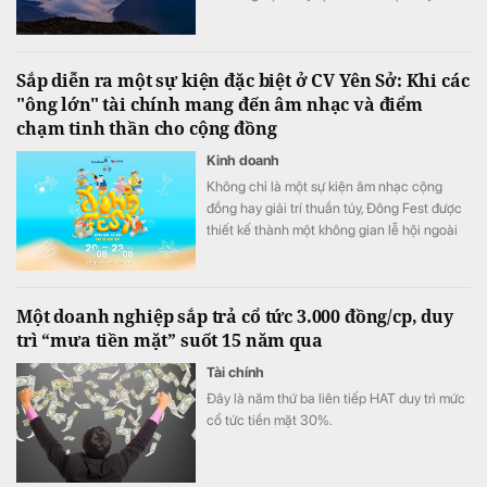
cột mốc chủ quyền thiêng liêng giữa đại
ngàn Tây Bắc.
Sắp diễn ra một sự kiện đặc biệt ở CV Yên Sở: Khi các
"ông lớn" tài chính mang đến âm nhạc và điểm
chạm tinh thần cho cộng đồng
Kinh doanh
Không chỉ là một sự kiện âm nhạc cộng
đồng hay giải trí thuần túy, Đông Fest được
thiết kế thành một không gian lễ hội ngoài
trời đa trải nghiệm.
Một doanh nghiệp sắp trả cổ tức 3.000 đồng/cp, duy
trì “mưa tiền mặt” suốt 15 năm qua
Tài chính
Đây là năm thứ ba liên tiếp HAT duy trì mức
cổ tức tiền mặt 30%.