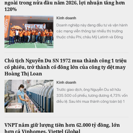
ngoài trong nửa đầu năm 2026, lợi nhuận tăng hơn
120%
Kinh doanh
Doanh nghiệp này đang đầu tư và vận hành
các mạng viễn thông tại nhiều thị trường
thuộc châu Phi, châu Mỹ Latinh và Đông
Nam Á.
Chủ tịch Nguyễn Du SN 1972 mua thành công 1 triệu
cổ phiếu, trở thành cổ đông lớn của công ty dệt may
Hoàng Thị Loan
Kinh doanh
Trước giao dịch, ông Nguyễn Du sở hữu
335.500 cổ phiếu, tương đương 4,73% vốn
điều lệ. Sau khi mua thành công toàn bộ 1
triệu cổ phiếu đã đăng ký, lượng cổ phiếu
nắm giữ của ông tăng lên 1.335.500 đơn vị,
tương ứng 18,81% vốn.
VNPT nắm giữ lượng tiền hơn 62.000 tỷ đồng, lớn
hơn cả Vinhomes, Viettel Global