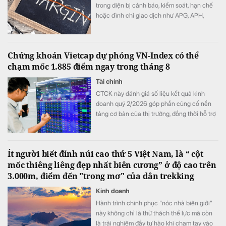
trong diện bị cảnh báo, kiểm soát, hạn chế
hoặc đình chỉ giao dịch như APG, APH,
DQC, DGC, HVN, LDG, OGC, NVT, PTL,
TDH, TLH, TMT, VCA,…
Chứng khoán Vietcap dự phóng VN-Index có thể
chạm mốc 1.885 điểm ngay trong tháng 8
Tài chính
CTCK này đánh giá số liệu kết quả kinh
doanh quý 2/2026 góp phần củng cố nền
tảng cơ bản của thị trường, đồng thời hỗ trợ
mức định giá P/E hấp dẫn của VN-Index.
Ít người biết đỉnh núi cao thứ 5 Việt Nam, là “ cột
mốc thiêng liêng đẹp nhất biên cương” ở độ cao trên
3.000m, điểm đến "trong mơ" của dân trekking
Kinh doanh
Hành trình chinh phục "nóc nhà biên giới"
này không chỉ là thử thách thể lực mà còn
là trải nghiệm đầy tự hào khi chạm tay vào