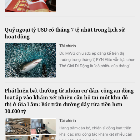
Quỹ ngoại tỷ USD có tháng 7 tệ nhất trong lịch sử
hoạt động
Tài chính
Dù MWG chịu sức ép đáng kể trên thị
trường trong tháng 7, PYN Elite vẫn lựa chọn
Thế Giới Di Động là “cổ phiếu của tháng”.
Đây hiện là khoản đầu tư lớn thứ ba của quỹ
Phát hiện bất thường từ nhóm cư dân, công an đồng
loạt ập vào khám xét nhiều căn hộ tại một khu đô
thị ở Gia Lâm: Bóc trần đường dây rửa tiền hơn
30.000 tỷ
Tài chính
Hàng trăm cán bộ, chiến sĩ đồng loạt triển
khai các mũi công tác khám xét nhiều căn