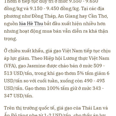
Thơm 8 tiếp tục duy trì ở mức 9.550 - 9.650
đồng/kg và 9.150 - 9.450 đồng/kg. Tại các địa
phương như Đồng Tháp, An Giang hay Cần Thơ,
nguồn
lúa Hè Thu
bắt đầu xuất hiện nhiều hơn
nhưng hoạt động mua bán vẫn diễn ra khá thận
trọng.
Ở chiều xuất khẩu, giá gạo Việt Nam tiếp tục chịu
áp lực giảm. Theo Hiệp hội Lương thực Việt Nam
(VFA), gạo Jasmine được chào bán ở mức 509 -
513 USD/tấn, trong khi gạo thơm 5% tấm giảm 6
USD/tấn so với cuối tuần, xuống còn 490 - 495
USD/tấn. Gạo thơm 100% tấm giữ ở mức 343 -
347 USD/tấn.
Trên thị trường quốc tế, giá gạo của Thái Lan và
Ấn Độ tăng nhẹ từ 1-2 USD/tấn, cho thấy áp lực