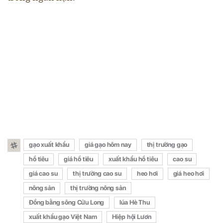
gạo xuất khẩu
giá gạo hôm nay
thị trường gạo
hồ tiêu
giá hồ tiêu
xuất khẩu hồ tiêu
cao su
giá cao su
thị trường cao su
heo hơi
giá heo hơi
nông sản
thị trường nông sản
Đồng bằng sông Cửu Long
lúa Hè Thu
xuất khẩu gạo Việt Nam
Hiệp hội Lươn