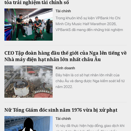
tỏa trải nghiệm tài chính số
Tài chính
Trong khuôn khổ sự kiện VPBank Ho Chi
Minh City Music Half Marathon 2026,
VPBankS đã mang đến những trải nghiệm
đầu tư gần gũi thông qua chuỗi hoạt động
giải trí hấp dẫn và cơ hội khám phá nền
tảng dịch vụ đầu tư số hiện đại – NEO
CEO Tập đoàn hàng đầu thế giới của Nga lên tiếng về
Invest.
Nhà máy điện hạt nhân lớn nhất châu Âu
Kinh doanh
Đây hiện là cơ sở hạt nhân lớn nhất của
châu Âu và đang được Nga kiểm soát kể từ
năm 2022.
Nữ Tổng Giám đốc sinh năm 1976 vừa bị xử phạt
Tài chính
Vị này đã thực hiện hợp đồng, giao dịch khi