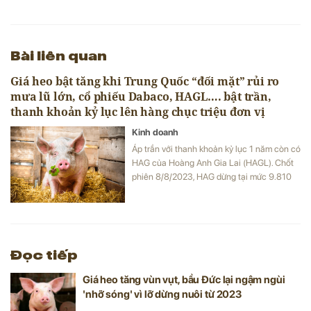
Bài liên quan
Giá heo bật tăng khi Trung Quốc “đối mặt” rủi ro
mưa lũ lớn, cổ phiếu Dabaco, HAGL…. bật trần,
thanh khoản kỷ lục lên hàng chục triệu đơn vị
Kinh doanh
Áp trần với thanh khoản kỷ lục 1 năm còn có
HAG của Hoàng Anh Gia Lai (HAGL). Chốt
phiên 8/8/2023, HAG dừng tại mức 9.810
đồng/cp, hơn 47 triệu cổ phiếu được giao
dịch.
Đọc tiếp
Giá heo tăng vùn vụt, bầu Đức lại ngậm ngùi
'nhỡ sóng' vì lỡ dừng nuôi từ 2023