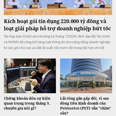
Kích hoạt gói tín dụng 220.000 tỷ đồng và
loạt giải pháp hỗ trợ doanh nghiệp bứt tốc
Tại Họp báo Chính phủ thường kỳ tháng 7/2026, lãnh đạo Bộ Tài chính
và NHNN đã công bố hàng loạt thông tin cho cộng đồng doanh nghiệp:
từ các gói cho vay ưu đãi lãi suất, nới room vốn trung dài hạn cho tới
chính sách gia hạn thuế, tiền thuê đất, tạo đà bứt phá cho toàn nền kinh
tế.
Chứng khoán đón sự kiện
Lãi ròng gần gấp đôi, vì sao
quan trọng trong tháng 9,
dòng tiền kinh doanh của
chuyên gia nói gì?
Petrosetco (PET) vẫn "chìm"
sâu?