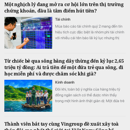
Một nghịch lý đang mở ra cơ hội lớn trên thị trường
chứng khoán, đầu là tâm điểm hút tiền?
Tài chính
Mùa báo cáo tài chính quý 2 mang đến tín
hiệu tích cực đặc biệt là nhóm phi tài chính
với nhiều cái tên báo lãi kỷ lục nhưng thị
trường có vẻ chưa phản ánh đầy đủ tốc độ
tăng trưởng lợi nhuận.
Từ chiếc bè qua sông bằng dây thừng đến kỷ lục 2,65
triệu tỷ đồng: Ai trả tiền để một đứa trẻ qua sông, đi
học miễn phí và được chăm sóc khi già?
Kinh doanh
Đôi khi, toàn bộ ý nghĩa của hàng triệu tỷ
đồng ngân sách có thể được nhìn thấy
trong một hình ảnh thật giản dị: Một đứa trẻ
khoác cặp, bình thản bước qua dòng nước
xiết.
Thành viên bắt tay cùng Vingroup đề xuất xây toà