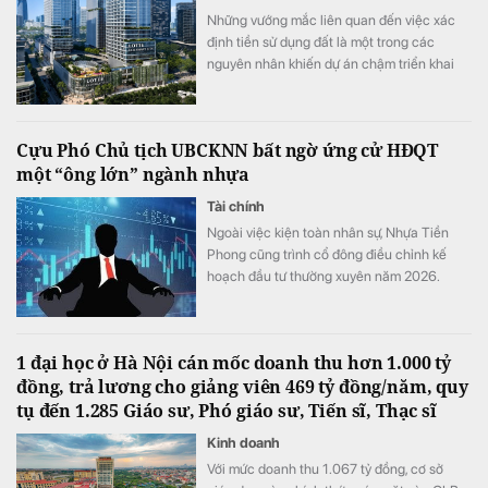
Những vướng mắc liên quan đến việc xác
định tiền sử dụng đất là một trong các
nguyên nhân khiến dự án chậm triển khai
dù đã động thổ từ tháng 9/2022.
Cựu Phó Chủ tịch UBCKNN bất ngờ ứng cử HĐQT
một “ông lớn” ngành nhựa
Tài chính
Ngoài việc kiện toàn nhân sự, Nhựa Tiền
Phong cũng trình cổ đông điều chỉnh kế
hoạch đầu tư thường xuyên năm 2026.
1 đại học ở Hà Nội cán mốc doanh thu hơn 1.000 tỷ
đồng, trả lương cho giảng viên 469 tỷ đồng/năm, quy
tụ đến 1.285 Giáo sư, Phó giáo sư, Tiến sĩ, Thạc sĩ
Kinh doanh
Với mức doanh thu 1.067 tỷ đồng, cơ sở