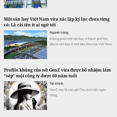
hàng TMCP Bản Việt.
Một sân bay Việt Nam vừa xác lập kỷ lục chưa từng
có: Là cái tên ít ai ngờ tới
Ngành hàng
Không phải một sân bay ở thành phố lớn,
đây là sân bay ở một đặc khu của Việt Nam.
Profile khủng của nữ GenZ vừa được bổ nhiệm làm
“sếp” một công ty dược 60 năm tuổi
Tài chính
GenZ này là con gái Chủ tịch một ngân
hàng.