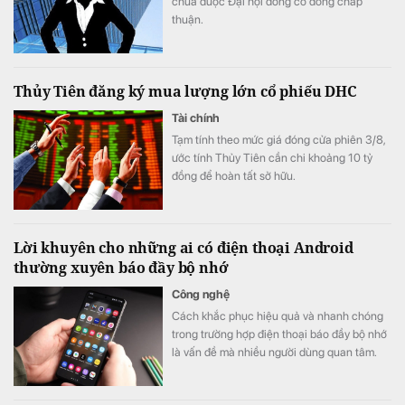
chưa được Đại hội đồng cổ đông chấp
thuận.
Thủy Tiên đăng ký mua lượng lớn cổ phiếu DHC
Tài chính
Tạm tính theo mức giá đóng cửa phiên 3/8,
ước tính Thủy Tiên cần chi khoảng 10 tỷ
đồng để hoàn tất sở hữu.
Lời khuyên cho những ai có điện thoại Android
thường xuyên báo đầy bộ nhớ
Công nghệ
Cách khắc phục hiệu quả và nhanh chóng
trong trường hợp điện thoại báo đầy bộ nhớ
là vấn đề mà nhiều người dùng quan tâm.