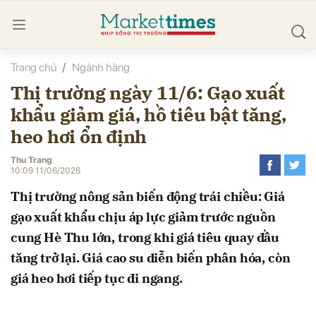
Trang chủ
Ngành hàng
bình luận
Thị trường ngày 11/6: Gạo xuất
khẩu giảm giá, hồ tiêu bật tăng,
heo hơi ổn định
Thu Trang
10:09 11/06/2026
Thị trường nông sản biến động trái chiều: Giá
Hủy
G
gạo xuất khẩu chịu áp lực giảm trước nguồn
cung Hè Thu lớn, trong khi giá tiêu quay đầu
tăng trở lại. Giá cao su diễn biến phân hóa, còn
giá heo hơi tiếp tục đi ngang.