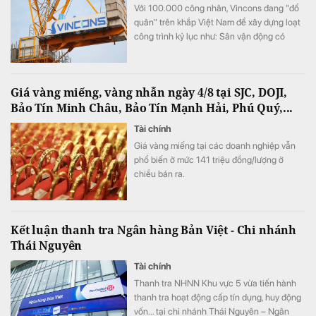
Với 100.000 công nhân, Vincons đang "đổ
quân" trên khắp Việt Nam để xây dựng loạt
công trình kỷ lục như: Sân vận động có
nhiều chỗ ngồi nhất, biển hồ nhân tạo rộng
nhất, thuỷ cung lớn nhất thế giới...
Giá vàng miếng, vàng nhẫn ngày 4/8 tại SJC, DOJI,
Bảo Tín Minh Châu, Bảo Tín Mạnh Hải, Phú Quý,...
Tài chính
Giá vàng miếng tại các doanh nghiệp vẫn
phổ biến ở mức 141 triệu đồng/lượng ở
chiều bán ra.
Kết luận thanh tra Ngân hàng Bản Việt - Chi nhánh
Thái Nguyên
Tài chính
Thanh tra NHNN Khu vực 5 vừa tiến hành
thanh tra hoạt động cấp tín dụng, huy động
vốn... tại chi nhánh Thái Nguyên – Ngân