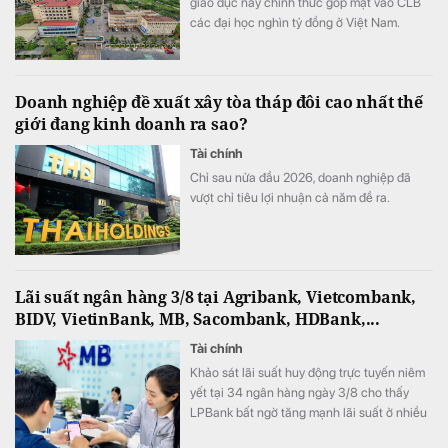
giáo dục này chính thức góp mặt vào CLB
các đại học nghìn tỷ đồng ở Việt Nam.
Doanh nghiệp đề xuất xây tòa tháp đôi cao nhất thế
giới đang kinh doanh ra sao?
Tài chính
Chỉ sau nửa đầu 2026, doanh nghiệp đã
vượt chỉ tiêu lợi nhuận cả năm đề ra.
Lãi suất ngân hàng 3/8 tại Agribank, Vietcombank,
BIDV, VietinBank, MB, Sacombank, HDBank,...
Tài chính
Khảo sát lãi suất huy động trực tuyến niêm
yết tại 34 ngân hàng ngày 3/8 cho thấy
LPBank bất ngờ tăng mạnh lãi suất ở nhiều
kỳ hạn, ACB vẫn giữ vị trí dẫn đầu thị trường