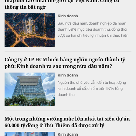
tháp đôi cao nhất thế giới tại Việt Nam: Công bố
thông tin bất ngờ
Kinh doanh
Sau nửa đầu năm, doanh nghiệp đã hoàn
thành 59% mục tiêu doanh thu, đồng thời
vượt cả hai chỉ tiêu lợi nhuận khi thực hiện
105% kế hoạch lợi nhuận trước thuế và
111% kế hoạch lợi nhuận sau thuế.
Công ty ở TP HCM biến hàng nghìn người thành tỷ
phú: Kinh doanh ra sao trong nửa đầu năm?
Kinh doanh
Nguồn thu chủ yếu vẫn đến từ hoạt động
kinh doanh xổ số, chiếm trên 97% tổng
doanh thu.
Một trong những vướng mắc lớn nhất tại siêu dự án
60.000 tỷ đồng ở Thủ Thiêm đã được xử lý
Kinh doanh