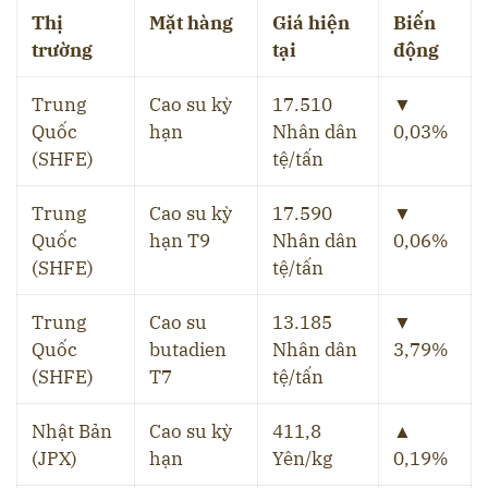
Thị
Mặt hàng
Giá hiện
Biến
trường
tại
động
Trung
Cao su kỳ
17.510
▼
Quốc
hạn
Nhân dân
0,03%
(SHFE)
tệ/tấn
Trung
Cao su kỳ
17.590
▼
Quốc
hạn T9
Nhân dân
0,06%
(SHFE)
tệ/tấn
Trung
Cao su
13.185
▼
Quốc
butadien
Nhân dân
3,79%
(SHFE)
T7
tệ/tấn
Nhật Bản
Cao su kỳ
411,8
▲
(JPX)
hạn
Yên/kg
0,19%