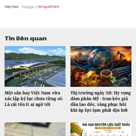
Xếp theo:
Số người thích
Thời gian
Tin liên quan
Một sân bay Việt Nam vừa
Thị trường ngày 3/8: Hy vọng
xác lập kỷ lục chưa từng có:
đàm phán Mỹ - Iran kéo giá
Là cái tên ít ai ngờ tới
dầu lao dốc, vàng phục hồi
khi áp lực lạm phát dịu bớt