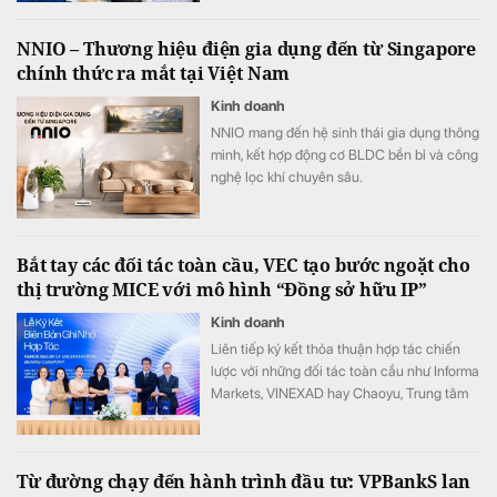
với lãi suất 7,8%/năm.
NNIO – Thương hiệu điện gia dụng đến từ Singapore
chính thức ra mắt tại Việt Nam
Kinh doanh
NNIO mang đến hệ sinh thái gia dụng thông
minh, kết hợp động cơ BLDC bền bỉ và công
nghệ lọc khí chuyên sâu.
Bắt tay các đối tác toàn cầu, VEC tạo bước ngoặt cho
thị trường MICE với mô hình “Đồng sở hữu IP”
Kinh doanh
Liên tiếp ký kết thỏa thuận hợp tác chiến
lược với những đối tác toàn cầu như Informa
Markets, VINEXAD hay Chaoyu, Trung tâm
Triển lãm Việt Nam (VEC) vừa tạo ra bước
ngoặt cho thị trường MICE (hội nghị, triển
lãm, sự kiện).
Từ đường chạy đến hành trình đầu tư: VPBankS lan