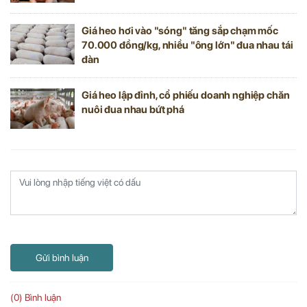
Giá heo hơi vào "sóng" tăng sắp chạm mốc
70.000 đồng/kg, nhiều "ông lớn" đua nhau tái
đàn
Giá heo lập đỉnh, cổ phiếu doanh nghiệp chăn
nuôi đua nhau bứt phá
Gửi bình luận
(0) Bình luận