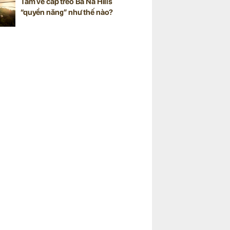
Tấm vé cáp treo Ba Na Hills
“quyền năng” như thế nào?