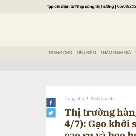
Tạp chí điện tử Nhịp sống thị trường
|
05/08/20
Gửi 
TRANG CHỦ
TIÊU ĐIỂM
THẨM ĐỊNH GIÁ
Trang chủ
Kinh doanh
Thị trường hàng
4/7): Gạo khởi 
cao su và heo h