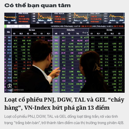
Có thể bạn quan tâm
Loạt cổ phiếu PNJ, DGW, TAL và GEL “cháy
hàng”, VN-Index bứt phá gần 13 điểm
Loạt cổ phiếu PNJ, DGW, TAL và GEL đồng loạt tăng trần, rơi vào tình
trạng "trắng bên bán", trở thành tâm điểm của thị trường trong phiên 4/8.