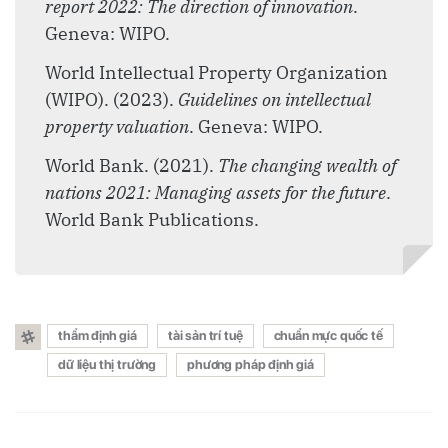
report 2022: The direction of innovation
.
Geneva: WIPO.
World Intellectual Property Organization
(WIPO). (2023).
Guidelines on intellectual
property valuation
. Geneva: WIPO.
World Bank. (2021).
The changing wealth of
nations 2021: Managing assets for the future
.
World Bank Publications.
thẩm định giá
tài sản trí tuệ
chuẩn mực quốc tế
dữ liệu thị trường
phương pháp định giá