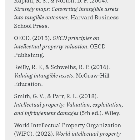
Kaplan, R. S., & Norton, D. P. (2004).
Strategy maps: Converting intangible assets
into tangible outcomes
. Harvard Business
School Press.
OECD. (2015).
OECD principles on
intellectual property valuation
. OECD
Publishing.
Reilly, R. F., & Schweihs, R. P. (2016).
Valuing intangible assets
. McGraw-Hill
Education.
Smith, G. V., & Parr, R. L. (2018).
Intellectual property: Valuation, exploitation,
and infringement damages
(5th ed.). Wiley.
World Intellectual Property Organization
(WIPO). (2022).
World intellectual property