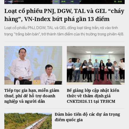
Loạt cổ phiếu PNJ, DGW, TAL và GEL “cháy
hàng”, VN-Index bứt phá gần 13 điểm
Loạt cổ phiếu PNJ, DGW, TAL và GEL đồng loạt tăng trần, rơi vào tình
trạng "trắng bên bán", trở thành tâm điểm của thị trường trong phiên 4/8.
Tiếp tục gia hạn, miễn giảm
Bế giảng lớp cập nhật kiến
thuế, phí để hỗ trợ doanh
thức về thẩm định giá
nghiệp và người dân
CNKT2026.11 tại TP.HCM
Đảm bảo tiến độ các dự án trọng
điểm quốc gia