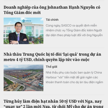
ngân hàng mở rộng không gian tăng trưởng
Doanh nghiệp của ông Johnathan Hạnh Nguyễn có
nhưng vẫn duy trì chất lượng.
Tổng Giám đốc mới
Tài chính
Cùng ngày, SASCO ra quyết định miễn
nhiệm chức vụ Tổng Giám đốc kiêm Người
đại diện theo pháp luật đối với ông Nguyễn
Văn Hùng Cường.
Nhà thầu Trung Quốc bị tố đòi ‘lại quả' trong dự án
metro 4 tỷ USD, chính quyền lập tức vào cuộc
Thế giới
Nhà thầu phụ cáo buộc ban quản lý China
Harbour "vòi" tiền mặt để giải ngân các
khoản thanh toán cho dự án tàu điện ngầm
Bogota.
Từng hủy làm điện hạt nhân 50 tỷ USD với Nga, nay
“quay xe” 2 lần mời Nga, từ chối Mỹ cho dự án trọng