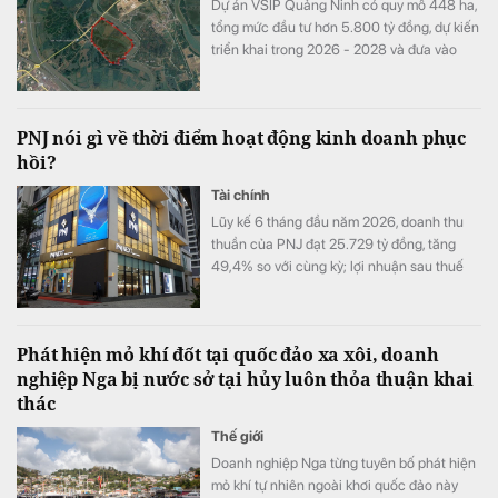
Dự án VSIP Quảng Ninh có quy mô 448 ha,
tổng mức đầu tư hơn 5.800 tỷ đồng, dự kiến
triển khai trong 2026 - 2028 và đưa vào
hoạt động từ 2029.
PNJ nói gì về thời điểm hoạt động kinh doanh phục
hồi?
Tài chính
Lũy kế 6 tháng đầu năm 2026, doanh thu
thuần của PNJ đạt 25.729 tỷ đồng, tăng
49,4% so với cùng kỳ; lợi nhuận sau thuế
đạt 1.185 tỷ đồng, tăng 6,3%.
Phát hiện mỏ khí đốt tại quốc đảo xa xôi, doanh
nghiệp Nga bị nước sở tại hủy luôn thỏa thuận khai
thác
Thế giới
Doanh nghiệp Nga từng tuyên bố phát hiện
mỏ khí tự nhiên ngoài khơi quốc đảo này