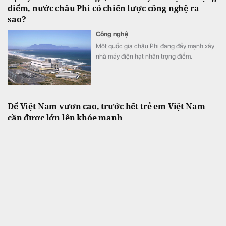
điểm, nước châu Phi có chiến lược công nghệ ra
sao?
Công nghệ
Một quốc gia châu Phi đang đẩy mạnh xây
nhà máy điện hạt nhân trọng điểm.
Để Việt Nam vươn cao, trước hết trẻ em Việt Nam
cần được lớn lên khỏe mạnh
Kinh doanh
Trước thềm năm học mới, hơn 500 học sinh
tại xã Hiệp Thạnh (Lâm Đồng) đã tham gia
Ngày hội Vươn cao Việt Nam do Vinamilk và
Quỹ Bảo trợ Trẻ em Việt Nam tổ chức.
Việt Nam vừa lập một kỷ lục mới, Trung Quốc, Mỹ,
Campuchia có đóng góp lớn, riêng Nga ghi nhận