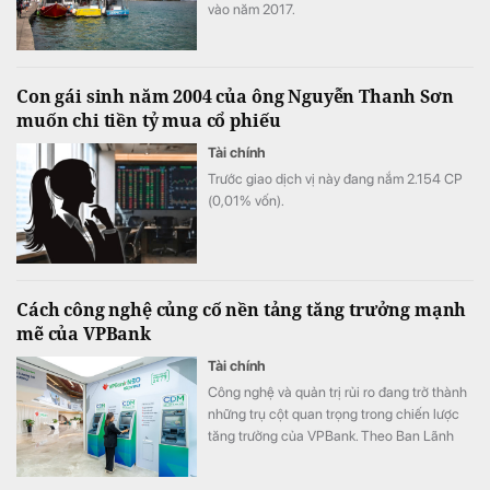
vào năm 2017.
Con gái sinh năm 2004 của ông Nguyễn Thanh Sơn
muốn chi tiền tỷ mua cổ phiếu
Tài chính
Trước giao dịch vị này đang nắm 2.154 СР
(0,01% vốn).
Cách công nghệ củng cố nền tảng tăng trưởng mạnh
mẽ của VPBank
Tài chính
Công nghệ và quản trị rủi ro đang trở thành
những trụ cột quan trọng trong chiến lược
tăng trưởng của VPBank. Theo Ban Lãnh
đạo ngân hàng, việc tiếp tục đầu tư vào các
mô hình tín dụng, dữ liệu và đội ngũ sẽ giúp