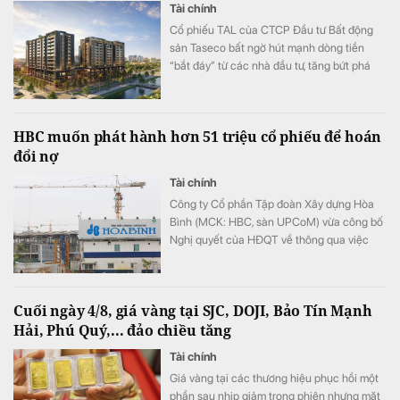
Tài chính
Cổ phiếu TAL của CTCP Đầu tư Bất động
sản Taseco bất ngờ hút mạnh dòng tiền
“bắt đáy” từ các nhà đầu tư, tăng bứt phá
hơn 28% chỉ trong 4 phiên gần nhất.
HBC muốn phát hành hơn 51 triệu cổ phiếu để hoán
đổi nợ
Tài chính
Công ty Cổ phần Tập đoàn Xây dựng Hòa
Bình (MCK: HBC, sàn UPCoM) vừa công bố
Nghị quyết của HĐQT về thông qua việc
triển khai phương án phát hành cổ phiếu để
hoán đổi nợ.
Cuối ngày 4/8, giá vàng tại SJC, DOJI, Bảo Tín Mạnh
Hải, Phú Quý,... đảo chiều tăng
Tài chính
Giá vàng tại các thương hiệu phục hồi một
phần sau nhịp giảm trong phiên nhưng mặt