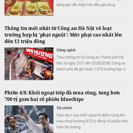
bằng giá vẫn thấp hơn đầu giờ sáng.
Thông tin mới nhất từ Công an Hà Nội về loạt
trường hợp bị 'phạt nguội': Mức phạt cao nhất lên
đến 12 triệu đồng
Công nghệ
Theo thông tin từ Công an Thành phố Hà
Nội, từ ngày 27/7 đến 02/8/2026, Công an
thành phố đã ghi nhận 1.872 trường hợp vi
phạm thông qua hình ảnh phục vụ công tác
xử lý "phạt nguội"; đồng thời tiếp tục thử
nghiệm thiết bị bay không người lái nhằm
Phiên 4/8: Khối ngoại tiếp đà mua ròng, tung hơn
nâng cao hiệu quả giám sát trật tự giao
700 tỷ gom hai cổ phiếu bluechips
thông, trật tự đô thị trên địa bàn Thành phố.
Tài chính
Giao dịch của khối ngoại là điểm cộng khi
mua ròng khoảng 872 tỷ đồng cổ phiếu trên
toàn thị trường.