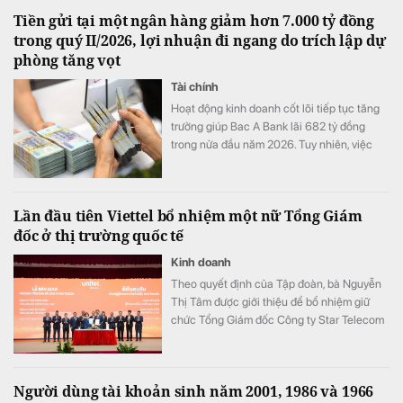
Tiền gửi tại một ngân hàng giảm hơn 7.000 tỷ đồng
trong quý II/2026, lợi nhuận đi ngang do trích lập dự
phòng tăng vọt
Tài chính
Hoạt động kinh doanh cốt lõi tiếp tục tăng
trưởng giúp Bac A Bank lãi 682 tỷ đồng
trong nửa đầu năm 2026. Tuy nhiên, việc
đẩy mạnh trích lập dự phòng cùng tiền gửi
khách hàng sụt giảm trở thành những điểm
đáng chú ý trong bức tranh tài chính của
Lần đầu tiên Viettel bổ nhiệm một nữ Tổng Giám
ngân hàng.
đốc ở thị trường quốc tế
Kinh doanh
Theo quyết định của Tập đoàn, bà Nguyễn
Thị Tâm được giới thiệu để bổ nhiệm giữ
chức Tổng Giám đốc Công ty Star Telecom
(Unitel). Ông Trần Trung Hưng được bổ
nhiệm giữ chức Tổng Giám đốc Tổng Công
ty Cổ phần Công trình Viettel (VCC).
Người dùng tài khoản sinh năm 2001, 1986 và 1966