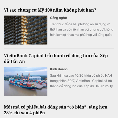
Vì sao chung cư Mỹ 100 năm không hết hạn?
Công nghệ
Trên thực tế cả hai phương án sử dụng vô
thời hạn và có niên hạn với chung cư không
hơn kém gì nhau mà phù hợp với từng quốc
gia.
VietinBank Capital trở thành cổ đông lớn của Xếp
dỡ Hải An
Kinh doanh
Sau khi mua vào 10,36 triệu cổ phiếu HAH
trong phiên 30/7, VietinBank Capital đã trở
thành cổ đông lớn của Xếp dỡ Hải An với tỷ
lệ sở hữu 9,56% vốn.
Một mã cổ phiếu bất động sản “có biến”, tăng hơn
28% chỉ sau 4 phiên