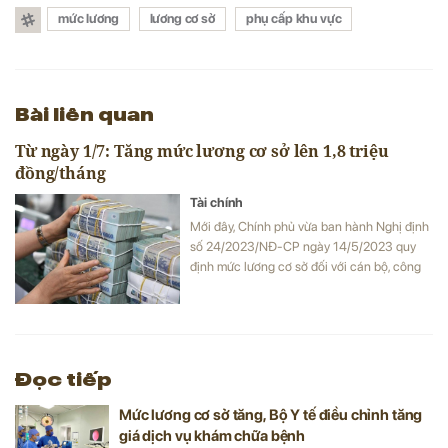
mức lương
lương cơ sở
phụ cấp khu vực
Bài liên quan
Từ ngày 1/7: Tăng mức lương cơ sở lên 1,8 triệu
đồng/tháng
Tài chính
Mới đây, Chính phủ vừa ban hành Nghị định
số 24/2023/NĐ-CP ngày 14/5/2023 quy
định mức lương cơ sở đối với cán bộ, công
chức, viên chức và lực lượng vũ trang.
Đọc tiếp
Mức lương cơ sở tăng, Bộ Y tế điều chỉnh tăng
giá dịch vụ khám chữa bệnh