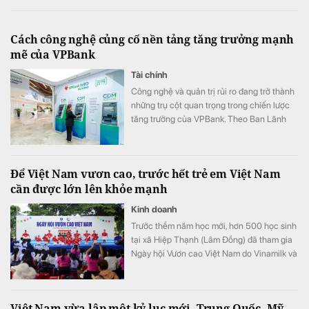
Cách công nghệ củng cố nền tảng tăng trưởng mạnh
mẽ của VPBank
Tài chính
Công nghệ và quản trị rủi ro đang trở thành
những trụ cột quan trọng trong chiến lược
tăng trưởng của VPBank. Theo Ban Lãnh
đạo ngân hàng, việc tiếp tục đầu tư vào các
mô hình tín dụng, dữ liệu và đội ngũ sẽ giúp
ngân hàng mở rộng không gian tăng trưởng
Để Việt Nam vươn cao, trước hết trẻ em Việt Nam
nhưng vẫn duy trì chất lượng.
cần được lớn lên khỏe mạnh
Kinh doanh
Trước thềm năm học mới, hơn 500 học sinh
tại xã Hiệp Thạnh (Lâm Đồng) đã tham gia
Ngày hội Vươn cao Việt Nam do Vinamilk và
Quỹ Bảo trợ Trẻ em Việt Nam tổ chức.
Việt Nam vừa lập một kỷ lục mới, Trung Quốc, Mỹ,