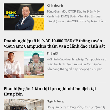
Kinh doanh
Tổng Giám đốc CTCP Đầu tư Điện Máy
Xanh (mã: DMX) Đoàn Văn Hiểu Em vừa
đăng ký mua thêm 268.000 cổ phiếu nhằm
tăng tỷ lệ sở hữu tại doanh nghiệp.
Doanh nghiệp tố bị 'vòi' 10.000 USD để thông tuyến
Việt Nam: Campuchia thẩm vấn 2 lãnh đạo cảnh sát
Thế giới
Một lãnh đạo doanh nghiệp Campuchia cáo
buộc hai lãnh đạo cảnh sát nước này đòi
tiền hàng tháng để cấp phép vận chuyển
gia súc qua biên giới.
Phát hiện gần 1 tấn thịt lợn nghi nhiễm dịch tại
Hưng Yên
Ngành hàng
Đội quản lý thị trường số 9, Chi cục Quản lý