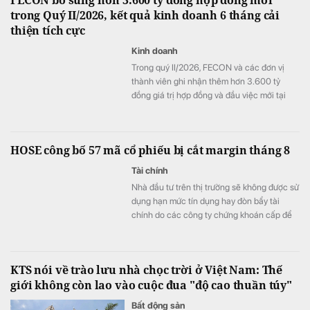
FECON bổ sung hơn 3.600 tỷ đồng hợp đồng mới
trong Quý II/2026, kết quả kinh doanh 6 tháng cải
thiện tích cực
Kinh doanh
Trong quý II/2026, FECON và các đơn vị
thành viên ghi nhận thêm hơn 3.600 tỷ
đồng giá trị hợp đồng và đầu việc mới tại
nhiều dự án hạ tầng, công trình ngầm và
nền móng quy mô lớn. Cùng với việc tiếp tục
bổ sung nguồn việc, kết quả kinh doanh 6
HOSE công bố 57 mã cổ phiếu bị cắt margin tháng 8
tháng đầu năm của doanh nghiệp cũng ghi
nhận những chuyển biến tích cực, với
Tài chính
doanh thu tăng gần 50% và lợi nhuận sau
Nhà đầu tư trên thị trường sẽ không được sử
thuế cao hơn đáng kể so với cùng kỳ năm
dụng hạn mức tín dụng hay đòn bẩy tài
2025.
chính do các công ty chứng khoán cấp để
giải ngân mua 57 mã chứng khoán trên.
KTS nói về trào lưu nhà chọc trời ở Việt Nam: Thế
giới không còn lao vào cuộc đua "độ cao thuần túy"
Bất động sản