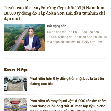
Tuyến cao tốc “xuyên rừng đẹp nhất” Việt Nam hơn
18.000 tỷ đồng do Tập đoàn Sơn Hải đầu tư nhận chỉ
đạo mới
Bất động sản
Dự án cao tốc Tân Phú - Bảo Lộc hơn
18.000 tỷ đồng do Tập đoàn Sơn Hải đầu tư
vừa nhận chỉ đạo mới từ UBND tỉnh Lâm
Đồng nhằm đẩy nhanh tiến độ thi công và
giải phóng mặt bằng.
Đọc tiếp
Phát hiện hơn 5 tỷ đồng tiền mặt bay lả tả trên
đường cao tốc
Phát hiện cỗ máy “quái vật” 4.000 tấn âm thầm
hoạt động dưới lòng đất 90 mét, lập kỷ lục cho