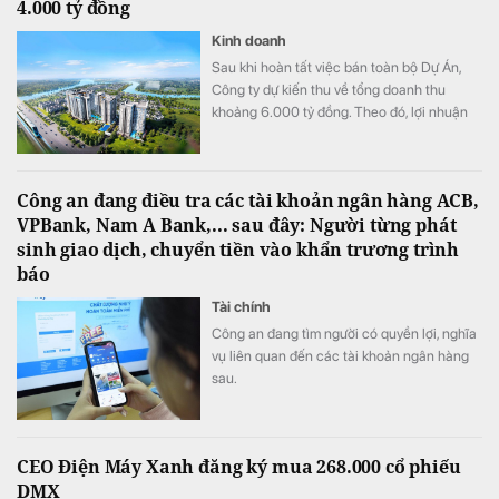
4.000 tỷ đồng
Kinh doanh
Sau khi hoàn tất việc bán toàn bộ Dự Án,
Công ty dự kiến thu về tổng doanh thu
khoảng 6.000 tỷ đồng. Theo đó, lợi nhuận
mang lại khoảng 2.000 tỷ đồng sẽ được ghi
nhận trong năm 2027 sau khi hoàn tất việc
bàn giao căn hộ cho khách hàng.
Công an đang điều tra các tài khoản ngân hàng ACB,
VPBank, Nam A Bank,... sau đây: Người từng phát
sinh giao dịch, chuyển tiền vào khẩn trương trình
báo
Tài chính
Công an đang tìm người có quyền lợi, nghĩa
vụ liên quan đến các tài khoản ngân hàng
sau.
CEO Điện Máy Xanh đăng ký mua 268.000 cổ phiếu
DMX