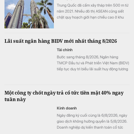
Trung Quốc đã cấm xây tháp trên 500 m từ
năm 2021. Nhiều đô thị ASEAN cũng siết
chặt quy hoạch giới hạn chiều cao ở khu
vực trung tâm.
Lãi suất ngân hàng BIDV mới nhất tháng 8/2026
Tài chính
Bước sang tháng 8/2026, Ngân hàng
TMCP Đầu tư và Phát triển Việt Nam (BIDV)
tiếp tục duy trì biểu lãi suất huy động tương
đối hấp dẫn dành cho khách hàng cá nhân.
Một công ty chốt ngày trả cổ tức tiền mặt 40% ngay
tuần này
Kinh doanh
Ngày đăng ký cuối cùng là 6/8/2026, ngày
giao dịch không hưởng quyền là 5/8/2026.
Doanh nghiệp dự kiến thanh toán cổ tức
vào ngày 14/8/2026.