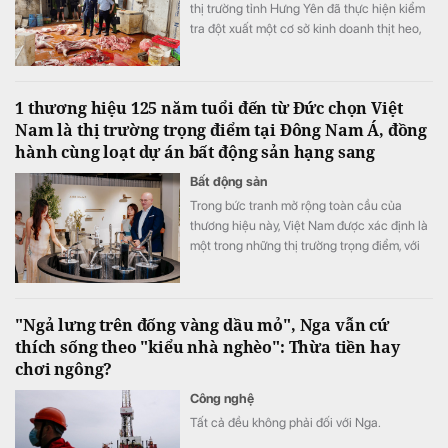
thị trường tỉnh Hưng Yên đã thực hiện kiểm
tra đột xuất một cơ sở kinh doanh thịt heo,
trong đó 7/9 mẫu xét nghiệm dương tính với
vi rút Dịch tả lợn châu Phi.
1 thương hiệu 125 năm tuổi đến từ Đức chọn Việt
Nam là thị trường trọng điểm tại Đông Nam Á, đồng
hành cùng loạt dự án bất động sản hạng sang
Bất động sản
Trong bức tranh mở rộng toàn cầu của
thương hiệu này, Việt Nam được xác định là
một trong những thị trường trọng điểm, với
chiến lược đầu tư và mở rộng hiện diện
trong dài hạn.
"Ngả lưng trên đống vàng dầu mỏ", Nga vẫn cứ
thích sống theo "kiểu nhà nghèo": Thừa tiền hay
chơi ngông?
Công nghệ
Tất cả đều không phải đối với Nga.