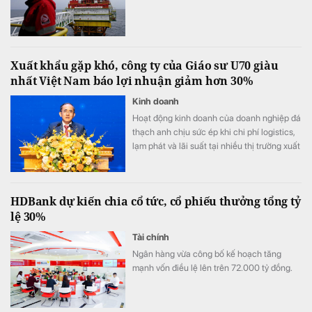
Xuất khẩu gặp khó, công ty của Giáo sư U70 giàu
nhất Việt Nam báo lợi nhuận giảm hơn 30%
Kinh doanh
Hoạt động kinh doanh của doanh nghiệp đá
thạch anh chịu sức ép khi chi phí logistics,
lạm phát và lãi suất tại nhiều thị trường xuất
khẩu trọng điểm duy trì ở mức cao.
HDBank dự kiến chia cổ tức, cổ phiếu thưởng tổng tỷ
lệ 30%
Tài chính
Ngân hàng vừa công bố kế hoạch tăng
mạnh vốn điều lệ lên trên 72.000 tỷ đồng.