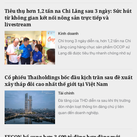
Tiêu thụ hơn 1,2 tấn na Chi Lăng sau 3 ngày: Sức hút
từ không gian kết nối nông sản trực tiếp và
livestream
Kinh doanh
Chỉ trong 3 ngày diễn ra, hơn 1,2 tấn na Chi
Lăng cùng hàng chục sản phẩm OCOP xứ
Lạng đã được tiêu thụ nhanh chóng nhờ sự
kết hợp hài hòa giữa không gian trải nghiệm
thực tế và các phiên livestream bán hàng
hiện đại.
Cổ phiếu Thaiholdings bốc đầu kịch trần sau đề xuất
xây tháp đôi cao nhất thế giới tại Việt Nam
Tài chính
Đà tăng của THD diễn ra sau khi thị trường
đón nhận loạt thông tin đáng chú ý liên
quan đến doanh nghiệp.