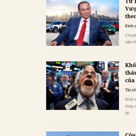
Từ 
Vượ
the
Kinh 
Chươn
năm t
Khố
thá
của
Tài c
Khối n
ròng 
lại.
Côn