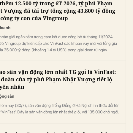
 thêm 12.500 tỷ trong 6T 2026, tỷ phú Phạm
t Vượng đã tài trợ tổng cộng 43.800 tỷ đồng
 công ty con của Vingroup
doanh
hoản giải ngân nằm trong cam kết được công bố từ tháng 11/2024.
ó, Vingroup dự kiến cấp cho VinFast các khoản vay mới với tổng giá
i đa 35.000 tỷ đồng (khoảng 1,4 tỷ USD) trong giai đoạn từ ngày
/2024 đến 12/11/2026 nhằm phục vụ kế hoạch mở rộng và phát triển
n.
sao sân vận động lớn nhất TG gọi là VinFast:
 đoàn của tỷ phú Phạm Nhật Vượng tiết lộ
yên nhân
ộng sản
hôm nay (30/7), sân vận động Trống Đồng ở Hà Nội chính thức đổi tên
“VinFast”. Đây là sân vận động lớn nhất thế giới, với 135.000 chỗ ngồi.