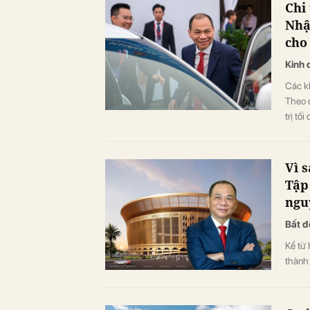
Chi
Nhậ
cho
Kinh 
Các k
Theo đ
trị tố
12/11
dài hạ
Vì 
Tập
ngu
Bất đ
Kể từ 
thành 