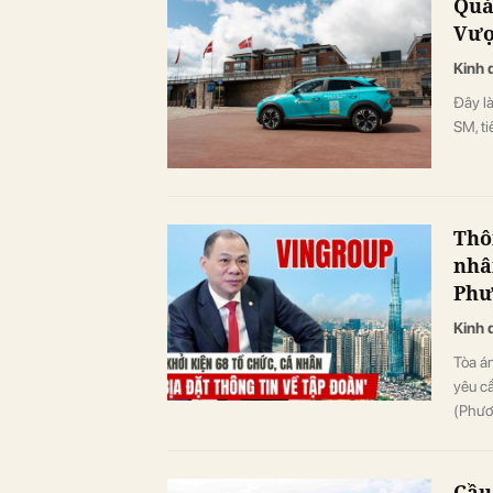
Quá
Vượ
Kinh 
Đây là
SM, ti
Thô
nhâ
Phư
Kinh 
Tòa á
yêu c
(Phươ
Cầu