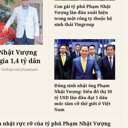
Con gái tỷ phú Phạm Nhật
Vượng lần đầu xuất hiện
trong một công ty thuộc hệ
sinh thái Vingroup
 Nhật Vượng
gia 1,4 tỷ dân
hi VinFast mở showroom
Đúng sinh nhật ông Phạm
Nhật Vượng: Siêu đô thị 10
tỷ USD lần đầu đạt 1 dấu
mốc tầm cỡ thế giới ở Việt
Nam
h nhật rực rỡ của tỷ phú Phạm Nhật Vượng