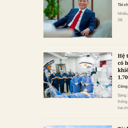
Tài c
Nhiều
58.
Hệ 
có 
khi
1.7
Công
Sáng 3
thống 
hai ch