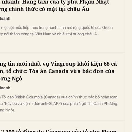
 nhanh: Hãng taxi của tỷ phú Phạm Nhật
ng chính thức có mặt tại châu Âu
doanh
 một cột mốc tiếp theo trong hành trình mở rộng quốc tế của Green
ếp nối thành công tại Việt Nam và nhiều thị trường châu Á.
ng tin mới nhất vụ Vingroup khởi kiện 68 cá
n, tổ chức: Tòa án Canada vừa bác đơn của
ơng Ngô
doanh
n Tối cao British Columbia (Canada) vừa chính thức bác bỏ hoàn toàn
ầu “hủy bỏ vụ kiện” (đơn anti-SLAPP) của phía Ngô Thị Oanh Phương
ng Ngô).
 2.300 tỷ đồng do Vingroup của tỷ phú Phạm