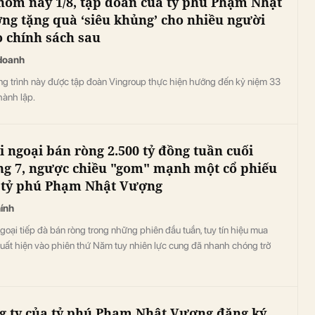
hôm nay 1/8, tập đoàn của tỷ phú Phạm Nhật
ng tặng quà ‘siêu khủng’ cho nhiều người
o chính sách sau
doanh
g trình này được tập đoàn Vingroup thực hiện hướng đến kỷ niệm 33
hành lập.
i ngoại bán ròng 2.500 tỷ đồng tuần cuối
ng 7, ngược chiều "gom" mạnh một cổ phiếu
 tỷ phú Phạm Nhật Vượng
hính
goại tiếp đà bán ròng trong những phiên đầu tuần, tuy tín hiệu mua
xuất hiện vào phiên thứ Năm tuy nhiên lực cung đã nhanh chóng trở
g ty của tỷ phú Phạm Nhật Vượng đăng ký