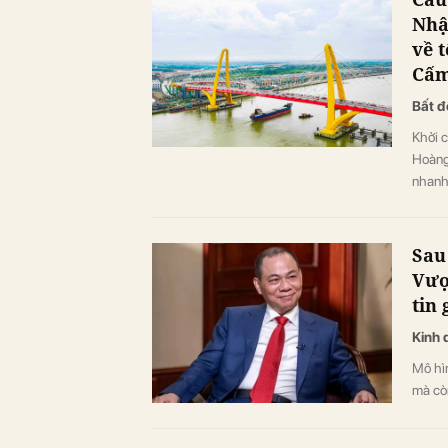
Nhậ
về 
Cấ
Bất đ
Khởi 
Hoàng 
nhanh 
Sau
Vượ
tin 
Kinh 
Mô hì
mà còn