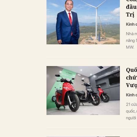
đầu
Trị
Kinh 
Nhà m
năng 
MW.
Quố
chứ
Vượ
Kinh 
21 cửa
quốc,
người 
tới, t