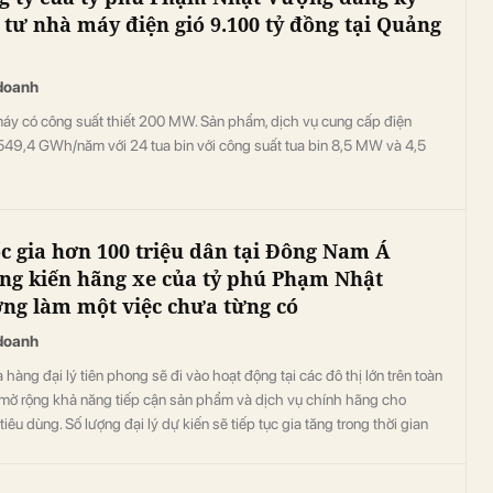
 tư nhà máy điện gió 9.100 tỷ đồng tại Quảng
doanh
áy có công suất thiết 200 MW. Sản phẩm, dịch vụ cung cấp điện
549,4 GWh/năm với 24 tua bin với công suất tua bin 8,5 MW và 4,5
c gia hơn 100 triệu dân tại Đông Nam Á
ng kiến hãng xe của tỷ phú Phạm Nhật
ng làm một việc chưa từng có
doanh
 hàng đại lý tiên phong sẽ đi vào hoạt động tại các đô thị lớn trên toàn
 mở rộng khả năng tiếp cận sản phẩm và dịch vụ chính hãng cho
tiêu dùng. Số lượng đại lý dự kiến sẽ tiếp tục gia tăng trong thời gian
ừng bước mở rộng độ phủ của VinFast tại Philippines.