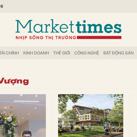
26
TÀI CHÍNH
KINH DOANH
THẾ GIỚI
CÔNG NGHỆ
BẤT ĐỘNG SẢN
 Vượng