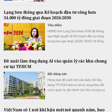
BVH) vẫn ghi nhận chi phí tài chính tăng
mạnh trong nửa đầu năm 2026. Đáng chú ý
Lạng Sơn thông qua Kế hoạch đầu tư công hơn
nhất là khoản chi phí repo và lãi vay tăng
34.000 tỷ đồng giai đoạn 2026-2030
đột biến 145,6% so với cùng kỳ, trở thành
điểm nhấn trên báo cáo tài chính.
Tiêu điểm
HĐND tỉnh Lạng Sơn khóa XVIII đã thông
qua Nghị quyết về Kế hoạch đầu tư công
trung hạn giai đoạn 2026-2030 với tổng
nguồn vốn hơn 34.290 tỷ đồng. Nguồn lực
này được kỳ vọng sẽ tạo đột phá về hạ tầng,
thúc đẩy kinh tế cửa khẩu và chuyển đổi số
Đề xuất làm ứng dụng AI vào quản lý các khu chung
trên địa bàn tỉnh.
cư tại TP.HCM
Bất động sản
Hàng loạt đề xuất mới vừa được Sở Xây
dựng TP.HCM đưa ra với kỳ vọng thay đổi
cách quản lý, vận hành các khu chung cư,
đồng thời nâng cao chất lượng sống của
người dân trong thời gian tới.
Việt Nam có 1 nơi khí hậu mát mẻ quanh năm, bao