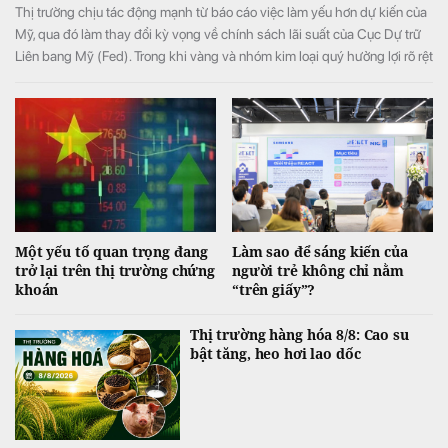
Thị trường chịu tác động mạnh từ báo cáo việc làm yếu hơn dự kiến của
Mỹ, qua đó làm thay đổi kỳ vọng về chính sách lãi suất của Cục Dự trữ
Liên bang Mỹ (Fed). Trong khi vàng và nhóm kim loại quý hưởng lợi rõ rệt
từ triển vọng lãi suất bớt thắt chặt, giá dầu biến động mạnh do những
diễn biến liên quan xung đột Mỹ-Iran và eo biển Hormuz.
Một yếu tố quan trọng đang
Làm sao để sáng kiến của
trở lại trên thị trường chứng
người trẻ không chỉ nằm
khoán
“trên giấy”?
Thị trường hàng hóa 8/8: Cao su
bật tăng, heo hơi lao dốc