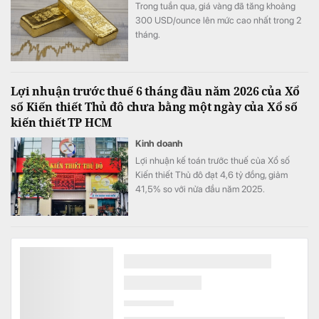
Trong tuần qua, giá vàng đã tăng khoảng
300 USD/ounce lên mức cao nhất trong 2
tháng.
Lợi nhuận trước thuế 6 tháng đầu năm 2026 của Xổ
số Kiến thiết Thủ đô chưa bằng một ngày của Xổ số
kiến thiết TP HCM
Kinh doanh
Lợi nhuận kế toán trước thuế của Xổ số
Kiến thiết Thủ đô đạt 4,6 tỷ đồng, giảm
41,5% so với nửa đầu năm 2025.
Dự án 1,5 tỷ USD của nhà máy lọc dầu đầu tiên tại
Việt Nam có động thái quan trọng
Kinh doanh
Một bước đi mới liên quan đến phương án
tài chính vừa được triển khai, trong bối cảnh