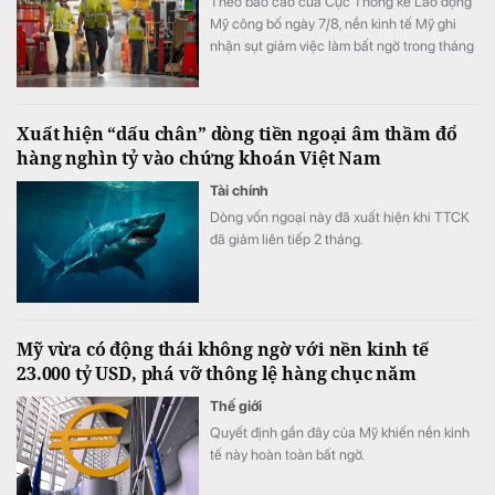
Theo báo cáo của Cục Thống kê Lao động
Mỹ công bố ngày 7/8, nền kinh tế Mỹ ghi
nhận sụt giảm việc làm bất ngờ trong tháng
7.
Xuất hiện “dấu chân” dòng tiền ngoại âm thầm đổ
hàng nghìn tỷ vào chứng khoán Việt Nam
Tài chính
Dòng vốn ngoại này đã xuất hiện khi TTCK
đã giảm liên tiếp 2 tháng.
Mỹ vừa có động thái không ngờ với nền kinh tế
23.000 tỷ USD, phá vỡ thông lệ hàng chục năm
Thế giới
Quyết định gần đây của Mỹ khiến nền kinh
tế này hoàn toàn bất ngờ.