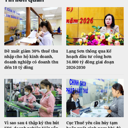
Đề xuất giảm 30% thuế thu
Lạng Sơn thông qua Kế
nhập cho hộ kinh doanh,
hoạch đầu tư công hơn
doanh nghiệp có doanh thu
34.000 tỷ đồng giai đoạn
đến 10 tỷ đồng
2026-2030
Vì sao sau 4 thập kỷ thu hút
Cục Thuế yêu cầu hủy tạm