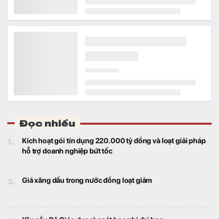
dự án nâng cấp, mở rộng Nhà máy Lọc dầu
Dung Quất đang được đẩy nhanh tiến độ.
Sếp BĐS nói thẳng về tình trạng nhà đầu tư thường
mua vào trong hưng phấn nhưng nhanh chóng bán
ra trong tâm lý hoảng loạn khi xuất hiện những tín
hiệu chưa rõ ràng
Bất động sản
Theo ông Trần Quang Trung, Giám đốc
Phát triển Kinh doanh OneHousing, không ít
trường hợp cắt lỗ xuất phát từ áp lực tài
chính ngắn hạn hơn là sự suy giảm về giá trị
thực của tài sản.
Sau Vingroup, Sun Group, BIM Group...,liên danh có
nhà đầu tư đến từ Vương quốc Anh đề xuất làm siêu
dự án 18 tỷ USD, quy mô 6.500ha tại địa phương sắp
lên thành phố trực thuộc Trung ương
Bất động sản