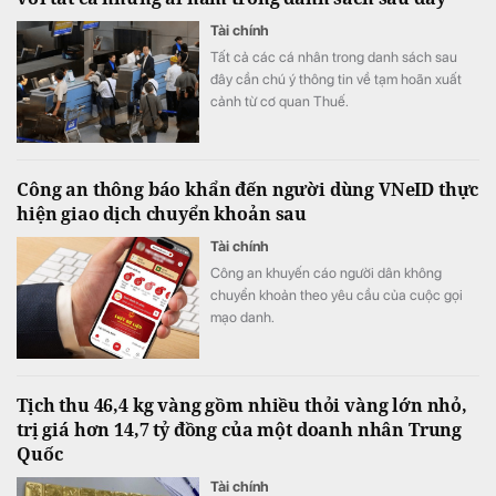
Tài chính
Tất cả các cá nhân trong danh sách sau
đây cần chú ý thông tin về tạm hoãn xuất
cảnh từ cơ quan Thuế.
Công an thông báo khẩn đến người dùng VNeID thực
hiện giao dịch chuyển khoản sau
Tài chính
Công an khuyến cáo người dân không
chuyển khoản theo yêu cầu của cuộc gọi
mạo danh.
Tịch thu 46,4 kg vàng gồm nhiều thỏi vàng lớn nhỏ,
trị giá hơn 14,7 tỷ đồng của một doanh nhân Trung
Quốc
Tài chính