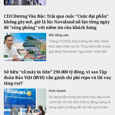
CEO Dương Văn Bắc: Trải qua cuộc "Cuộc đại phẫu"
không gây mê, giờ là lúc Novaland nỗ lực từng ngày
để "sòng phẳng" với niềm tin của khách hàng
Bất động sản
Tháng 11/2024, ông Dương Văn Bắc chính
thức đảm nhận vai trò Tổng Giám đốc trong
giai đoạn Novaland "nguy kịch" nhất. Đối
với ông Bắc, đây không phải là liều lĩnh mà
sự lựa chọn của niềm tin. Và cuộc đại phẫu
không gây mê kéo dài gần 2 năm sau đó đã
Sở hữu “cỗ máy in tiền” 290.000 tỷ đồng, vì sao Tập
biến một tập đoàn bất động sản đang vật
đoàn Bảo Việt (BVH) vẫn gánh chi phí repo và lãi vay
lộn với khó khăn trở thành một "đội quân
tăng vọt?
chiến binh" hồi sinh.
Kinh doanh
Dù đang nắm trong tay danh mục đầu tư tài
chính lên tới hơn 290.000 tỷ đồng, mang về
hàng nghìn tỷ đồng tiền lãi mỗi quý từ tiền
gửi và trái phiếu, Tập đoàn Bảo Việt (HoSE: