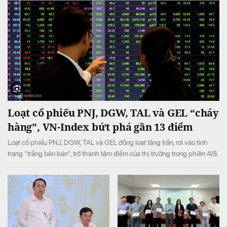
Loạt cổ phiếu PNJ, DGW, TAL và GEL “cháy
hàng”, VN-Index bứt phá gần 13 điểm
Loạt cổ phiếu PNJ, DGW, TAL và GEL đồng loạt tăng trần, rơi vào tình
trạng "trắng bên bán", trở thành tâm điểm của thị trường trong phiên 4/8.