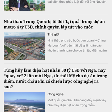
đại diện theo pháp luật đối với ông Nguyễn
Văn Hùng Cường.
Nhà thầu Trung Quốc bị tố đòi ‘lại quả' trong dự án
metro 4 tỷ USD, chính quyền lập tức vào cuộc
Thế giới
Nhà thầu phụ cáo buộc ban quản lý China
Harbour "vòi" tiền mặt để giải ngân các
khoản thanh toán cho dự án tàu điện ngầm
Bogota.
Từng hủy làm điện hạt nhân 50 tỷ USD với Nga, nay
“quay xe” 2 lần mời Nga, từ chối Mỹ cho dự án trọng
điểm, nước châu Phi có chiến lược công nghệ ra
sao?
Công nghệ
Một quốc gia châu Phi đang đẩy mạnh xây
nhà máy điện hạt nhân trọng điểm.