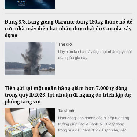
xem không chỉ ngắm nhìn nghệ thuật mà
còn thực sự “bước vào” những kiệt tác nổi
tiếng. Tài trợ độc quyền Van Gogh Timeless,
Đúng 3/8, láng giềng Ukraine dùng 180kg thuốc nổ để
ABBank đồng hành kiến tạo một hành trình
cứu nhà máy điện hạt nhân duy nhất do Canada xây
trải nghiệm hạnh phúc độc bản, khó quên
dựng
đến công chúng.
Thế giới
Đây hiện là nhà máy điện hạt nhân quy nhất
của quốc gia này.
Tiền gửi tại một ngân hàng giảm hơn 7.000 tỷ đồng
trong quý II/2026, lợi nhuận đi ngang do trích lập dự
phòng tăng vọt
Tài chính
Hoạt động kinh doanh cốt lõi tiếp tục tăng
trưởng giúp Bac A Bank lãi 682 tỷ đồng
trong nửa đầu năm 2026. Tuy nhiên, việc
đẩy mạnh trích lập dự phòng cùng tiền gửi