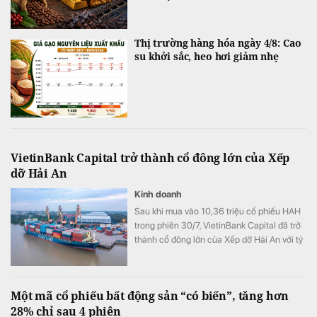
Thị trường hàng hóa ngày 4/8: Cao
su khởi sắc, heo hơi giảm nhẹ
VietinBank Capital trở thành cổ đông lớn của Xếp
dỡ Hải An
Kinh doanh
Sau khi mua vào 10,36 triệu cổ phiếu HAH
trong phiên 30/7, VietinBank Capital đã trở
thành cổ đông lớn của Xếp dỡ Hải An với tỷ
lệ sở hữu 9,56% vốn.
Một mã cổ phiếu bất động sản “có biến”, tăng hơn
28% chỉ sau 4 phiên