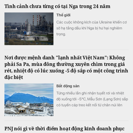
Tình cảnh chưa từng có tại Nga trong 24 năm
Thế giới
Các cuộc không kích của Ukraine khiến cơ
sở hạ tầng dầu khí Nga bị hư hại nghiêm
trọng.
Nơi được mệnh danh "lạnh nhất Việt Nam": Không
phải Sa Pa, mùa đông thường xuyên chìm trong giá
rét, nhiệt độ có lúc xuống -5 độ sắp có một công trình
đặc biệt
Bất động sản
Từng nhiều lần ghi nhận tuyết rơi và nhiệt
độ xuống tới -5°C, Mẫu Sơn (Lạng Sơn) sắp
có tuyến cáp treo kết nối từ chân núi lên
đỉnh.
PNJ nói gì về thời điểm hoạt động kinh doanh phục