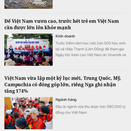
Để Việt Nam vươn cao, trước hết trẻ em Việt Nam
cần được lớn lên khỏe mạnh
Kinh doanh
Trước thềm năm học mới, hơn 500 học sinh
tại xã Hiệp Thạnh (Lâm Đồng) đã tham gia
Ngày hội Vươn cao Việt Nam do Vinamilk và
Quỹ Bảo trợ Trẻ em Việt Nam tổ chức.
Việt Nam vừa lập một kỷ lục mới, Trung Quốc, Mỹ,
Campuchia có đóng góp lớn, riêng Nga ghi nhận
tăng 174%
Ngành hàng
Đây là ngành vừa thu được hơn 580.000 tỷ
đồng cho Việt Nam.