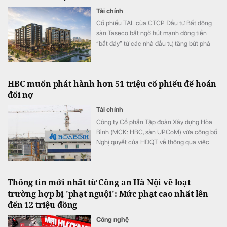
Tài chính
Cổ phiếu TAL của CTCP Đầu tư Bất động
sản Taseco bất ngờ hút mạnh dòng tiền
“bắt đáy” từ các nhà đầu tư, tăng bứt phá
hơn 28% chỉ trong 4 phiên gần nhất.
HBC muốn phát hành hơn 51 triệu cổ phiếu để hoán
đổi nợ
Tài chính
Công ty Cổ phần Tập đoàn Xây dựng Hòa
Bình (MCK: HBC, sàn UPCoM) vừa công bố
Nghị quyết của HĐQT về thông qua việc
triển khai phương án phát hành cổ phiếu để
hoán đổi nợ.
Thông tin mới nhất từ Công an Hà Nội về loạt
trường hợp bị 'phạt nguội': Mức phạt cao nhất lên
đến 12 triệu đồng
Công nghệ