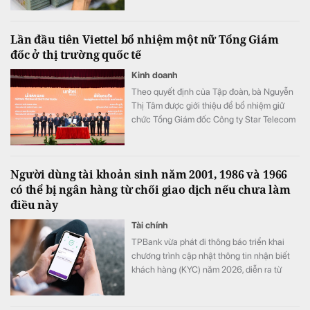
khách hàng sụt giảm trở thành những điểm
đáng chú ý trong bức tranh tài chính của
Lần đầu tiên Viettel bổ nhiệm một nữ Tổng Giám
ngân hàng.
đốc ở thị trường quốc tế
Kinh doanh
Theo quyết định của Tập đoàn, bà Nguyễn
Thị Tâm được giới thiệu để bổ nhiệm giữ
chức Tổng Giám đốc Công ty Star Telecom
(Unitel). Ông Trần Trung Hưng được bổ
nhiệm giữ chức Tổng Giám đốc Tổng Công
ty Cổ phần Công trình Viettel (VCC).
Người dùng tài khoản sinh năm 2001, 1986 và 1966
có thể bị ngân hàng từ chối giao dịch nếu chưa làm
điều này
Tài chính
TPBank vừa phát đi thông báo triển khai
chương trình cập nhật thông tin nhận biết
khách hàng (KYC) năm 2026, diễn ra từ
ngày 1/8 đến hết 31/8.