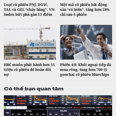
Loạt cổ phiếu PNJ, DGW,
Một mã cổ phiếu bất động
TAL và GEL “cháy hàng”, VN-
sản “có biến”, tăng hơn 28%
Index bứt phá gần 13 điểm
chỉ sau 4 phiên
HBC muốn phát hành hơn 51
Phiên 4/8: Khối ngoại tiếp đà
triệu cổ phiếu để hoán đổi
mua ròng, tung hơn 700 tỷ
nợ
gom hai cổ phiếu bluechips
Có thể bạn quan tâm