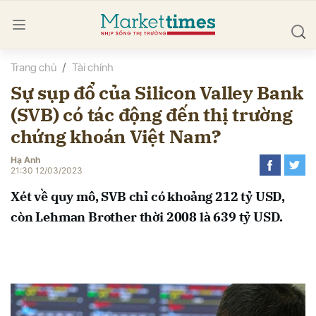
Trang chủ
Tài chính
bình luận
Sự sụp đổ của Silicon Valley Bank
(SVB) có tác động đến thị trường
chứng khoán Việt Nam?
Hạ Anh
21:30 12/03/2023
Xét về quy mô, SVB chỉ có khoảng 212 tỷ USD,
Hủy
G
còn Lehman Brother thời 2008 là 639 tỷ USD.