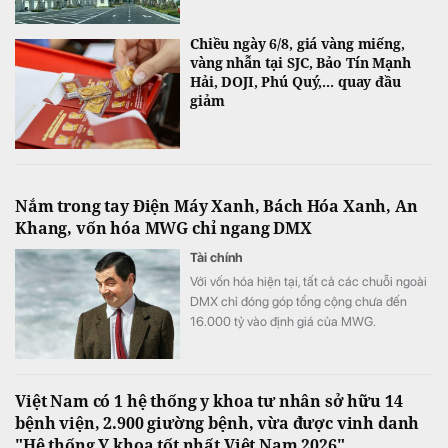
Chiều ngày 6/8, giá vàng miếng,
vàng nhẫn tại SJC, Bảo Tín Mạnh
Hải, DOJI, Phú Quý,... quay đầu
giảm
Nắm trong tay Điện Máy Xanh, Bách Hóa Xanh, An
Khang, vốn hóa MWG chỉ ngang DMX
Tài chính
Với vốn hóa hiện tại, tất cả các chuỗi ngoài
DMX chỉ đóng góp tổng cộng chưa đến
16.000 tỷ vào định giá của MWG.
Việt Nam có 1 hệ thống y khoa tư nhân sở hữu 14
bệnh viện, 2.900 giường bệnh, vừa được vinh danh
"Hệ thống Y khoa tốt nhất Việt Nam 2026"