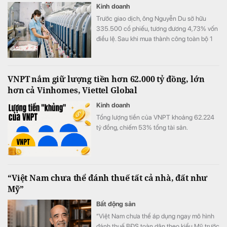
Kinh doanh
Trước giao dịch, ông Nguyễn Du sở hữu
335.500 cổ phiếu, tương đương 4,73% vốn
điều lệ. Sau khi mua thành công toàn bộ 1
triệu cổ phiếu đã đăng ký, lượng cổ phiếu
nắm giữ của ông tăng lên 1.335.500 đơn vị,
tương ứng 18,81% vốn.
VNPT nắm giữ lượng tiền hơn 62.000 tỷ đồng, lớn
hơn cả Vinhomes, Viettel Global
Kinh doanh
Tổng lượng tiền của VNPT khoảng 62.224
tỷ đồng, chiếm 53% tổng tài sản.
“Việt Nam chưa thể đánh thuế tất cả nhà, đất như
Mỹ”
Bất động sản
“Việt Nam chưa thể áp dụng ngay mô hình
đánh thuế BĐS toàn dân theo kiểu Mỹ, trước