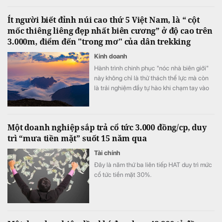
Ít người biết đỉnh núi cao thứ 5 Việt Nam, là “ cột
mốc thiêng liêng đẹp nhất biên cương” ở độ cao trên
3.000m, điểm đến "trong mơ" của dân trekking
Kinh doanh
Hành trình chinh phục "nóc nhà biên giới"
này không chỉ là thử thách thể lực mà còn
là trải nghiệm đầy tự hào khi chạm tay vào
cột mốc chủ quyền thiêng liêng giữa đại
ngàn Tây Bắc.
Một doanh nghiệp sắp trả cổ tức 3.000 đồng/cp, duy
trì “mưa tiền mặt” suốt 15 năm qua
Tài chính
Đây là năm thứ ba liên tiếp HAT duy trì mức
cổ tức tiền mặt 30%.