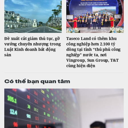
Đề xuất cắt giảm thủ tục, gỡ
Taseco Land có thêm khu
vướng chuyển nhượng trong
công nghiệp hơn 2.100 tỷ
Luật Kinh doanh bất động
đồng tại tỉnh “thủ phủ công
sản
nghiệp” nước ta, nơi
Vingroup, Sun Group, T&T
cùng hiện diện
Có thể bạn quan tâm