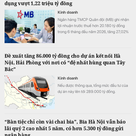
dụng vượt 1,22 triệu tỷ đồng
Kinh doanh
Ngân hàng TMCP Quân đội (MB) ghi nhận
lợi nhuận trước thuế hơn 20.180 tỷ đồng
trong 6 tháng đầu năm 2026, tăng 27,02%
so với cùng kỳ. Cùng với tăng trưởng lợi
nhuận, quy mô tín dụng vượt 1,22 triệu tỷ
đồng, trong khi tổng tài sản tiến sát mốc
Đề xuất tăng 86.000 tỷ đồng cho dự án kết nối Hà
1,74 triệu tỷ đồng.
Nội, Hải Phòng với nơi có “đệ nhất hùng quan Tây
Bắc”
Kinh doanh
Nếu được thông qua, tổng mức đầu tư của
dự án này lên tới 289.000 tỷ đồng.
“Bàn tiệc chỉ còn vài chai bia”, Bia Hà Nội vẫn báo
lãi quý 2 cao nhất 5 năm, có hơn 5.300 tỷ đồng gửi
ngân hàng