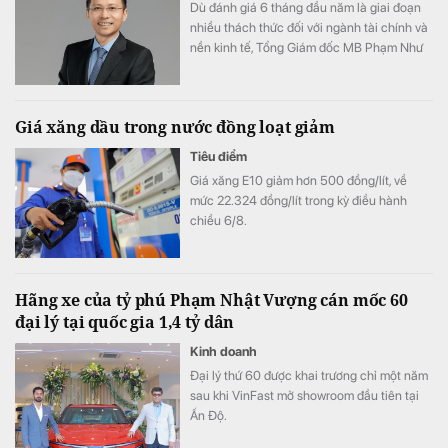
Dù đánh giá 6 tháng đầu năm là giai đoạn
nhiều thách thức đối với ngành tài chính và
nền kinh tế, Tổng Giám đốc MB Phạm Như
Ánh cho biết ngân hàng vẫn tự tin hoàn
thành kế hoạch lợi nhuận năm 2026, thậm
chí có thể đạt kết quả cao hơn mục tiêu đề
Giá xăng dầu trong nước đồng loạt giảm
ra.
Tiêu điểm
Giá xăng E10 giảm hơn 500 đồng/lít, về
mức 22.324 đồng/lít trong kỳ điều hành
chiều 6/8.
Hãng xe của tỷ phú Phạm Nhật Vượng cán mốc 60
đại lý tại quốc gia 1,4 tỷ dân
Kinh doanh
Đại lý thứ 60 được khai trương chỉ một năm
sau khi VinFast mở showroom đầu tiên tại
Ấn Độ.