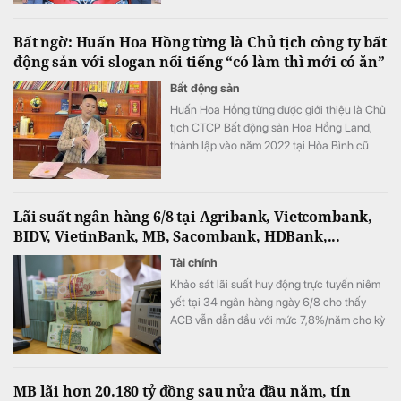
Bất ngờ: Huấn Hoa Hồng từng là Chủ tịch công ty bất
động sản với slogan nổi tiếng “có làm thì mới có ăn”
Bất động sản
Huấn Hoa Hồng từng được giới thiệu là Chủ
tịch CTCP Bất động sản Hoa Hồng Land,
thành lập vào năm 2022 tại Hòa Bình cũ
(nay là tỉnh Phú Thọ).
Lãi suất ngân hàng 6/8 tại Agribank, Vietcombank,
BIDV, VietinBank, MB, Sacombank, HDBank,...
Tài chính
Khảo sát lãi suất huy động trực tuyến niêm
yết tại 34 ngân hàng ngày 6/8 cho thấy
ACB vẫn dẫn đầu với mức 7,8%/năm cho kỳ
hạn 12 tháng, trong khi LPBank duy trì mức
7,3%/năm và toàn thị trường hiện có 8 ngân
hàng niêm yết lãi suất từ 7%/năm trở lên.
MB lãi hơn 20.180 tỷ đồng sau nửa đầu năm, tín