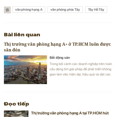
văn phòng hạng A
văn phòng phía Tây
Tây Hồ Tây
Bài liên quan
Thị trường văn phòng hạng A+ ở TP.HCM luôn được
săn đón
Bất động sản
Trong bối cảnh các doanh nghiệp trên toàn
cầu đang tìm giải pháp để phát triển không
gian làm việc hiện đại, hiệu quả và đạt các
tiêu chuẩn cao, nguồn cung văn phòng
hạng A mới vẫn rất hạn chế ở nhiều đô thị
lớn, trong đó có TP.HCM. Do đó, thị trường
văn phòng hạng A+ mới luôn được nhanh
chóng săn đón do đáp ứng được tiêu chí và
Đọc tiếp
sự chuyển dịch của các doanh nghiệp nước
ngoài.
Thị trường văn phòng hạng A tại TP.HCM hút