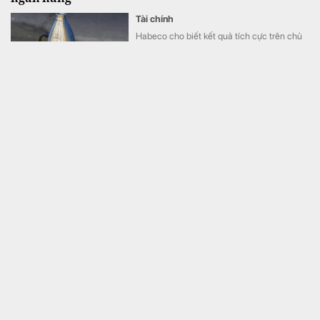
Tài chính
Habeco cho biết kết quả tích cực trên chủ
yếu đến từ điều kiện thời tiết thuận lợi, cùng
hoạt động phát triển thị trường và thúc đẩy
bán hàng.
Tài khoản ngân hàng phát sinh 12 giao dịch chuyển
khoản liên tiếp với tổng 5 tỷ đồng: Người đàn ông
được công an mời làm việc
Tài chính
Một người đàn ông ở Hà Nội đã nhận lại
toàn bộ 5 tỷ đồng chuyển tiền nhầm sau khi
người nhận chủ động trình báo công an và
phối hợp hoàn trả ngay trong ngày.
Cuộc đua mới trên thị trường thẻ tín dụng: Các ngân
hàng chuyển từ cạnh tranh ưu đãi sang "may đo"
trải nghiệm cho từng khách hàng