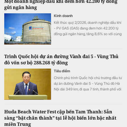
Một doanh nghiệp dầu khí đem hơn 42.200 tỷ đồng
gửi ngân hàng
Kinh doanh
Kết thúc quý 2/2026, doanh nghiệp dầu khí
- PV GAS (GAS) đang đem hơn 42.200 tỷ
đồng gửi ngân hàng, tăng 8,6% so với cùng
kỳ song doanh thu từ hoạt động tài chính lại
bất ngờ sụt giảm.
Trình Quốc hội dự án đường Vành đai 5 - Vùng Thủ
đô vốn sơ bộ 288.268 tỷ đồng
Tiêu điểm
Chính phủ trình Quốc hội chủ trương đầu tư
dự án đường Vành đai 5 - Vùng Thủ đô Hà
Nội dài 349 km, đi qua 7 tỉnh, thành phố với
tổng vốn sơ bộ 288.268 tỷ đồng. Dự án
hướng tới mục tiêu kết nối đồng bộ hạ tầng,
mở rộng không gian phát triển cho toàn
Huda Beach Water Fest cập bến Tam Thanh: Sẵn
vùng.
sàng “bật chân thành” tại lễ hội biển lớn bậc nhất
miền Trung