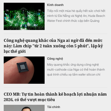
Kinh doanh
Tiếp nối một mùa hè quẩy hết sức chơi hết
mình từ Đà Nẵng và Nghệ An, Huda Beach
Water Fest chính thức cập bến Quảng
trường biển Tam Thanh ngày 8 - 9/8.
Công nghệ quang khắc của Nga ai ngờ đã đến mức
này: Làm chip "từ 2 tuần xuống còn 5 phút", lập kỷ
lục thế giới
Công nghệ
Máy quang khắc ứng dụng công nghệ
multi-cathode của Nga có thể hoàn thành
quá trình chiếu xạ tấm wafer silicon chỉ
trong khoảng 5 đến 7 phút, thay vì mất 2
tuần như trước đây, tương đương tốc độ xử
lý nhanh hơn tới 3.000 lần.
CEO MB: Tự tin hoàn thành kế hoạch lợi nhuận năm
2026, có thể vượt mục tiêu
Tài chính