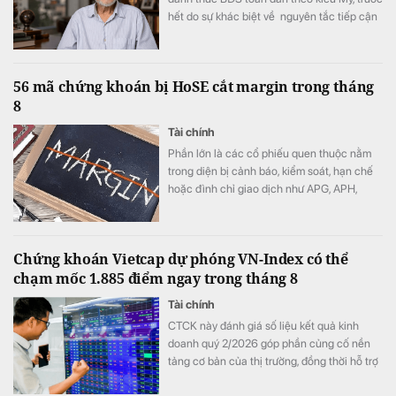
hết do sự khác biệt về nguyên tắc tiếp cận
tài nguyên đất đai, từ đó dẫn tới sự khác
nhau căn bản về cơ cấu tiền lương”.
56 mã chứng khoán bị HoSE cắt margin trong tháng
8
Tài chính
Phần lớn là các cổ phiếu quen thuộc nằm
trong diện bị cảnh báo, kiểm soát, hạn chế
hoặc đình chỉ giao dịch như APG, APH,
DQC, DGC, HVN, LDG, OGC, NVT, PTL,
TDH, TLH, TMT, VCA,…
Chứng khoán Vietcap dự phóng VN-Index có thể
chạm mốc 1.885 điểm ngay trong tháng 8
Tài chính
CTCK này đánh giá số liệu kết quả kinh
doanh quý 2/2026 góp phần củng cố nền
tảng cơ bản của thị trường, đồng thời hỗ trợ
mức định giá P/E hấp dẫn của VN-Index.