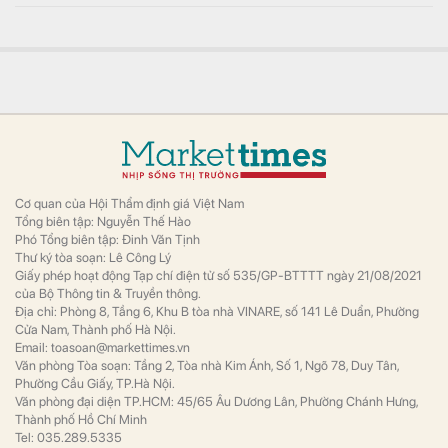
Cơ quan của Hội Thẩm định giá Việt Nam
Tổng biên tập: Nguyễn Thế Hào
Phó Tổng biên tập: Đinh Văn Tịnh
Thư ký tòa soạn: Lê Công Lý
Giấy phép hoạt động Tạp chí điện tử số 535/GP-BTTTT ngày 21/08/2021
của Bộ Thông tin & Truyền thông.
Địa chỉ: Phòng 8, Tầng 6, Khu B tòa nhà VINARE, số 141 Lê Duẩn, Phường
Cửa Nam, Thành phố Hà Nội.
Email: toasoan@markettimes.vn
Văn phòng Tòa soạn: Tầng 2, Tòa nhà Kim Ánh, Số 1, Ngõ 78, Duy Tân,
Phường Cầu Giấy, TP.Hà Nội.
Văn phòng đại diện TP.HCM: 45/65 Âu Dương Lân, Phường Chánh Hưng,
Thành phố Hồ Chí Minh
Tel: 035.289.5335