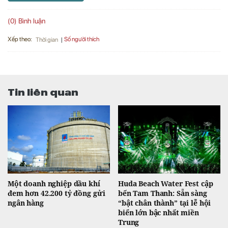
(0) Bình luận
Xếp theo:
Số người thích
Thời gian
Tin liên quan
Một doanh nghiệp dầu khí
Huda Beach Water Fest cập
đem hơn 42.200 tỷ đồng gửi
bến Tam Thanh: Sẵn sàng
ngân hàng
“bật chân thành” tại lễ hội
biển lớn bậc nhất miền
Trung