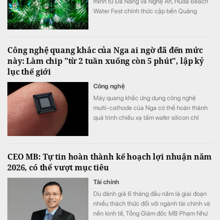
mình từ Đà Nẵng và Nghệ An, Huda Beach
Water Fest chính thức cập bến Quảng
trường biển Tam Thanh ngày 8 - 9/8.
Công nghệ quang khắc của Nga ai ngờ đã đến mức
này: Làm chip "từ 2 tuần xuống còn 5 phút", lập kỷ
lục thế giới
Công nghệ
Máy quang khắc ứng dụng công nghệ
multi-cathode của Nga có thể hoàn thành
quá trình chiếu xạ tấm wafer silicon chỉ
trong khoảng 5 đến 7 phút, thay vì mất 2
tuần như trước đây, tương đương tốc độ xử
lý nhanh hơn tới 3.000 lần.
CEO MB: Tự tin hoàn thành kế hoạch lợi nhuận năm
2026, có thể vượt mục tiêu
Tài chính
Dù đánh giá 6 tháng đầu năm là giai đoạn
nhiều thách thức đối với ngành tài chính và
nền kinh tế, Tổng Giám đốc MB Phạm Như