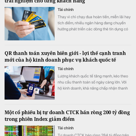
trải nghiệm cho từng khách hàng
Tài chính
Thay vì chỉ chạy đua hoàn tiền, miễn lãi hay
tích điểm, nhiều ngân hàng đang chuyển
hướng phát triển các dòng thẻ tín dụng có
khả năng cá nhân hóa, cho phép khách
hàng chủ động lựa chọn quyền lợi phù hợp
với nhu cầu chi tiêu. Xu hướng "may đo" trải
QR thanh toán xuyên biên giới - lợi thế cạnh tranh
nghiệm được kỳ vọng sẽ trở thành lợi thế
mới của hộ kinh doanh phục vụ khách quốc tế
cạnh tranh mới của thị trường thẻ trong giai
đoạn tới.
Tài chính
Lượng khách quốc tế tăng mạnh, kéo theo
nhu cầu thanh toán số ngày càng lớn. Với
hộ kinh doanh, khả năng chấp nhận thanh
toán xuyên biên giới không chỉ giúp nâng
cao trải nghiệm khách hàng mà còn mở
rộng cơ hội doanh thu, tăng sức cạnh tranh.
Một cổ phiếu bị tự doanh CTCK bán ròng 200 tỷ đồng
trong phiên Index giảm điểm
Tài chính
Tự doanh CTCK bán ròng 284 tỷ đồng trên