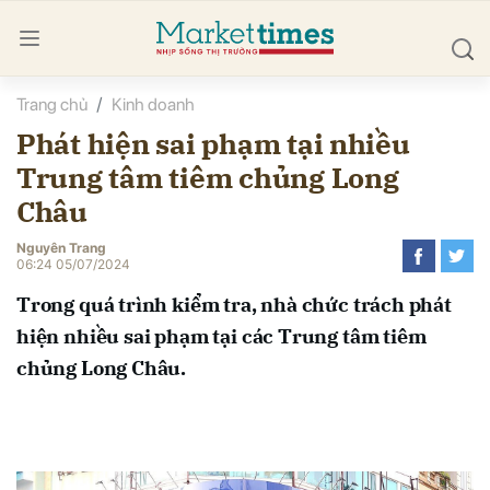
Trang chủ
Kinh doanh
bình luận
Phát hiện sai phạm tại nhiều
Trung tâm tiêm chủng Long
Châu
Nguyên Trang
06:24 05/07/2024
Trong quá trình kiểm tra, nhà chức trách phát
Hủy
G
hiện nhiều sai phạm tại các Trung tâm tiêm
chủng Long Châu.