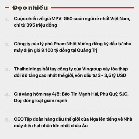
Đọc nhiều
1.
Cuộc chiến về giá MPV: G50 soán ngôi rẻ nhất Việt Nam,
chỉ từ 395 triệu đồng
2.
Công ty của tỷ phú Phạm Nhật Vượng đăng ký đầu tư nhà
máy điện gió 9.100 tỷ đồng tại Quảng Trị
3.
Thaiholdings bắt tay công ty của Vingroup xây tòa tháp
đôi 99 tầng cao nhất thế giới, vốn đầu tư 3 - 3,5 tỷ USD
4.
Giá vàng hôm nay 4/8: Bảo Tín Mạnh Hải, Phú Quý, SJC,
Doji đồng loạt giảm mạnh
5.
CEO Tập đoàn hàng đầu thế giới của Nga lên tiếng về Nhà
máy điện hạt nhân lớn nhất châu Âu