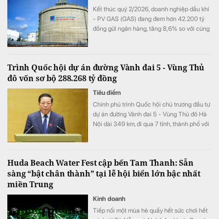
Kết thúc quý 2/2026, doanh nghiệp dầu khí
- PV GAS (GAS) đang đem hơn 42.200 tỷ
đồng gửi ngân hàng, tăng 8,6% so với cùng
kỳ song doanh thu từ hoạt động tài chính lại
bất ngờ sụt giảm.
Trình Quốc hội dự án đường Vành đai 5 - Vùng Thủ
đô vốn sơ bộ 288.268 tỷ đồng
Tiêu điểm
Chính phủ trình Quốc hội chủ trương đầu tư
dự án đường Vành đai 5 - Vùng Thủ đô Hà
Nội dài 349 km, đi qua 7 tỉnh, thành phố với
tổng vốn sơ bộ 288.268 tỷ đồng. Dự án
hướng tới mục tiêu kết nối đồng bộ hạ tầng,
mở rộng không gian phát triển cho toàn
Huda Beach Water Fest cập bến Tam Thanh: Sẵn
vùng.
sàng “bật chân thành” tại lễ hội biển lớn bậc nhất
miền Trung
Kinh doanh
Tiếp nối một mùa hè quẩy hết sức chơi hết