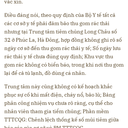
vắc xin.
Điều đáng nói, theo quy định của Bộ Y tế tất cả
các cơ sở y tế phải đảm bảo thu gom rác thải
nhưng tại Trung tâm tiêm chủng Long Châu số
32 ở Phúc La, Hà Đông, hợp đồng không ghi rõ số
ngày cơ sở đến thu gom rác thải y tế; Số ngày lưu
rác thải y tế chưa đúng quy định; Khu vực thu
gom rác không có biển báo, trong khi nơi thu gom
lại để cả tủ lạnh, đồ dùng cá nhân.
Trung tâm này cũng không có kế hoạch khắc
phục sự cố khi mất điện, cháy nổ, bão lũ; Bảng
phân công nhiệm vụ chưa rõ ràng, cụ thể cho
nhân viên tham gia tiểm chủng; Phần mềm
TTTCQG: Chênh lệch thống kế số mũi tiêm giữa
báo cáo của cơ sở và PM TTTCQG.