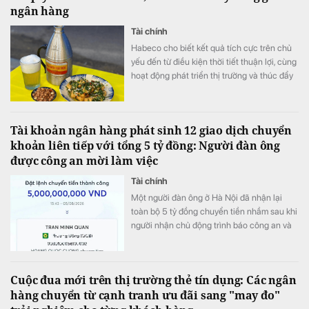
ngân hàng
Tài chính
Habeco cho biết kết quả tích cực trên chủ
yếu đến từ điều kiện thời tiết thuận lợi, cùng
hoạt động phát triển thị trường và thúc đẩy
bán hàng.
Tài khoản ngân hàng phát sinh 12 giao dịch chuyển
khoản liên tiếp với tổng 5 tỷ đồng: Người đàn ông
được công an mời làm việc
Tài chính
Một người đàn ông ở Hà Nội đã nhận lại
toàn bộ 5 tỷ đồng chuyển tiền nhầm sau khi
người nhận chủ động trình báo công an và
phối hợp hoàn trả ngay trong ngày.
Cuộc đua mới trên thị trường thẻ tín dụng: Các ngân
hàng chuyển từ cạnh tranh ưu đãi sang "may đo"