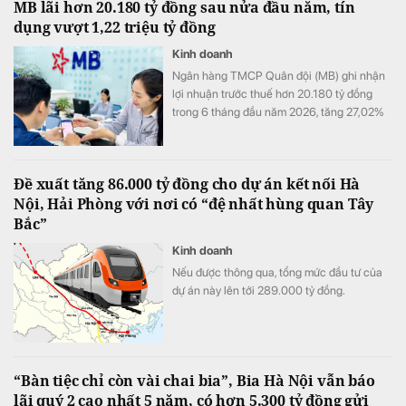
MB lãi hơn 20.180 tỷ đồng sau nửa đầu năm, tín
dụng vượt 1,22 triệu tỷ đồng
Kinh doanh
Ngân hàng TMCP Quân đội (MB) ghi nhận
lợi nhuận trước thuế hơn 20.180 tỷ đồng
trong 6 tháng đầu năm 2026, tăng 27,02%
so với cùng kỳ. Cùng với tăng trưởng lợi
nhuận, quy mô tín dụng vượt 1,22 triệu tỷ
đồng, trong khi tổng tài sản tiến sát mốc
Đề xuất tăng 86.000 tỷ đồng cho dự án kết nối Hà
1,74 triệu tỷ đồng.
Nội, Hải Phòng với nơi có “đệ nhất hùng quan Tây
Bắc”
Kinh doanh
Nếu được thông qua, tổng mức đầu tư của
dự án này lên tới 289.000 tỷ đồng.
“Bàn tiệc chỉ còn vài chai bia”, Bia Hà Nội vẫn báo
lãi quý 2 cao nhất 5 năm, có hơn 5.300 tỷ đồng gửi