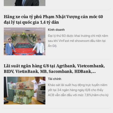
Ánh cho biết ngân hàng vẫn tự tin hoàn
thành kế hoạch lợi nhuận năm 2026, thậm
chí có thể đạt kết quả cao hơn mục tiêu đề
Hãng xe của tỷ phú Phạm Nhật Vượng cán mốc 60
ra.
đại lý tại quốc gia 1,4 tỷ dân
Kinh doanh
Đại lý thứ 60 được khai trương chỉ một năm
sau khi VinFast mở showroom đầu tiên tại
Ấn Độ.
Lãi suất ngân hàng 6/8 tại Agribank, Vietcombank,
BIDV, VietinBank, MB, Sacombank, HDBank,...
Tài chính
Khảo sát lãi suất huy động trực tuyến niêm
yết tại 34 ngân hàng ngày 6/8 cho thấy
ACB vẫn dẫn đầu với mức 7,8%/năm cho kỳ
hạn 12 tháng, trong khi LPBank duy trì mức
7,3%/năm và toàn thị trường hiện có 8 ngân
hàng niêm yết lãi suất từ 7%/năm trở lên.