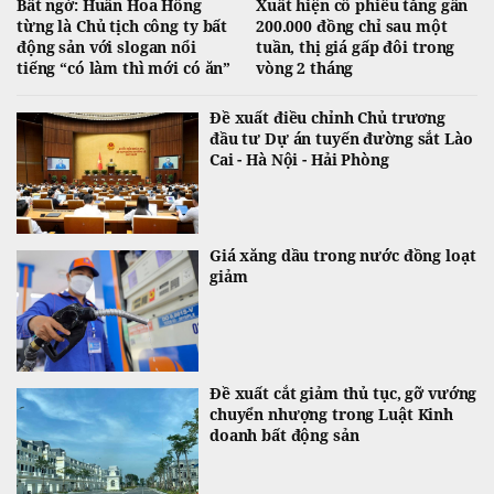
Bất ngờ: Huấn Hoa Hồng
Xuất hiện cổ phiếu tăng gần
từng là Chủ tịch công ty bất
200.000 đồng chỉ sau một
động sản với slogan nổi
tuần, thị giá gấp đôi trong
tiếng “có làm thì mới có ăn”
vòng 2 tháng
Đề xuất điều chỉnh Chủ trương
đầu tư Dự án tuyến đường sắt Lào
Cai - Hà Nội - Hải Phòng
Giá xăng dầu trong nước đồng loạt
giảm
Đề xuất cắt giảm thủ tục, gỡ vướng
chuyển nhượng trong Luật Kinh
doanh bất động sản