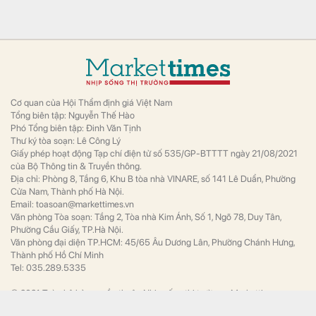
Các kỹ sư tại Đại học Purdue của Mỹ đã
phát triển thành công một loại hợp kim vừa
có độ bền cực cao vừa có khả năng chịu
biến dạng tốt.
Vinamilk sắp có thêm 8000 con bò
Tài chính
Vinamilk sẽ tiếp tục mở rộng hệ thống trang
trại nhằm đảm bảo nguồn cung sữa tươi
(hiện đã vượt nhu cầu của năm 2027).
Bầu Đức chào bán DN nắm 7.000 ha đất tại Lào: Giá
60.600 đồng/cp, định giá hơn 11.000 tỷ đồng, gấp rưỡi
công ty của ông Trần Bá Dương
Kinh doanh
HGI hiện có vốn điều lệ 1.685 tỷ đồng, nếu
phát hành thành công 18,8 triệu cổ phiếu,