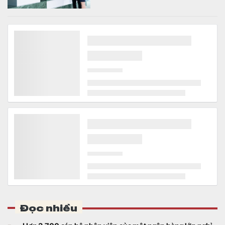
Tài khoản ngân hàng chưa từng được sử dụng bất
ngờ có số dư 100 triệu đồng
Tài chính
Chị T. bất ngờ khi biết mình đứng tên tài
khoản này và chưa từng sử dụng nên hoàn
toàn không hay biết về số tiền được chuyển
khoản vào.
Nhà sản xuất Anh Trai Say Hi tự tin vượt kế hoạch
nhờ loạt chương trình “bom tấn” cuối năm
Tài chính
Theo kế hoạch, ba chương trình chủ lực của
DatVietVAC gồm Tinh Hà “Say Hi”, The
Masked Singer và 2 Ngày 1 Đêm, cùng 6
concert đều được lên lịch phát sóng từ nửa
cuối năm.