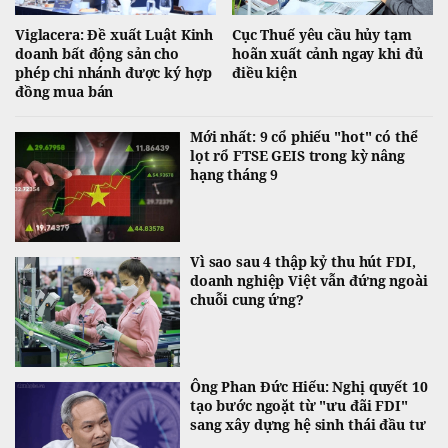
Viglacera: Đề xuất Luật Kinh
Cục Thuế yêu cầu hủy tạm
doanh bất động sản cho
hoãn xuất cảnh ngay khi đủ
phép chi nhánh được ký hợp
điều kiện
đồng mua bán
Mới nhất: 9 cổ phiếu "hot" có thể
lọt rổ FTSE GEIS trong kỳ nâng
hạng tháng 9
Vì sao sau 4 thập kỷ thu hút FDI,
doanh nghiệp Việt vẫn đứng ngoài
chuỗi cung ứng?
Ông Phan Đức Hiếu: Nghị quyết 10
tạo bước ngoặt từ "ưu đãi FDI"
sang xây dựng hệ sinh thái đầu tư