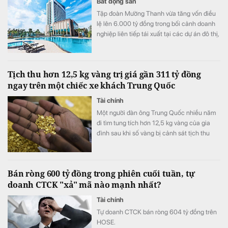
Bất động sản
Tập đoàn Mường Thanh vừa tăng vốn điều
lệ lên 6.000 tỷ đồng trong bối cảnh doanh
nghiệp liên tiếp tái xuất tại các dự án đô thị,
thương mại và dịch vụ quy mô lớn.
Tịch thu hơn 12,5 kg vàng trị giá gần 311 tỷ đồng
ngay trên một chiếc xe khách Trung Quốc
Tài chính
Một người đàn ông Trung Quốc nhiều năm
đi tìm tung tích hơn 12,5 kg vàng của gia
đình sau khi số vàng bị cảnh sát tịch thu
vào năm 1998.
Bán ròng 600 tỷ đồng trong phiên cuối tuần, tự
doanh CTCK "xả" mã nào mạnh nhất?
Tài chính
Tự doanh CTCK bán ròng 604 tỷ đồng trên
HOSE.