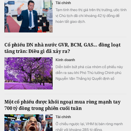
Tài chính
Tạm tính theo thị giá trên thị trường, ước tính
vị Chủ tịch đã chi khoảng 42 tỷ đồng để
hoàn tất giao dịch.
Cổ phiếu DN nhà nước GVR, BCM, GAS... đồng loạt
tăng trần: Điều gì đã xảy ra?
Kinh doanh
Diễn biến bứt phá của nhóm cổ phiếu này
diễn ra sau khi Phó Thủ tướng Chính phủ
Nguyễn Văn Thắng ký Quyết định số
40/2026/QĐ-TTg ngày 05/8/2026 của Thủ
tướng Chính phủ về tiêu chí phân loại
doanh nghiệp để thực hiện cơ cấu lại vốn
Một cổ phiếu được khối ngoại mua ròng mạnh tay
nhà nước tại doanh nghiệp nhà nước, doanh
700 tỷ đồng trong phiên cuối tuần
nghiệp có vốn nhà nước.
Tài chính
Ở chiều ngược lại, VHM bị bán ròng mạnh
nhất với khoảng 285 tỷ đồng.