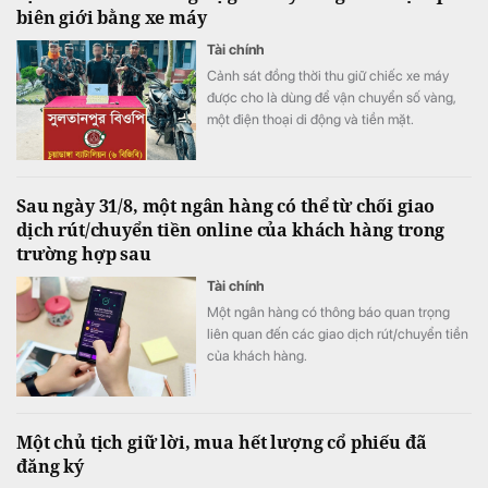
biên giới bằng xe máy
tăng gần 20%, lên sát 3.900 tỷ đồng.
Tài chính
Cảnh sát đồng thời thu giữ chiếc xe máy
được cho là dùng để vận chuyển số vàng,
một điện thoại di động và tiền mặt.
Sau ngày 31/8, một ngân hàng có thể từ chối giao
dịch rút/chuyển tiền online của khách hàng trong
trường hợp sau
Tài chính
Một ngân hàng có thông báo quan trọng
liên quan đến các giao dịch rút/chuyển tiền
của khách hàng.
Một chủ tịch giữ lời, mua hết lượng cổ phiếu đã
đăng ký