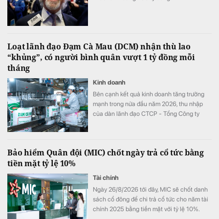
Loạt lãnh đạo Đạm Cà Mau (DCM) nhận thù lao
“khủng”, có người bình quân vượt 1 tỷ đồng mỗi
tháng
Kinh doanh
Bên cạnh kết quả kinh doanh tăng trưởng
mạnh trong nửa đầu năm 2026, thu nhập
của dàn lãnh đạo CTCP - Tổng Công ty
Phân bón Dầu khí Cà Mau (Đạm Cà Mau,
HoSE: DCM) cũng tăng vọt so với cùng kỳ
năm trước. Có lãnh đạo nhận thù lao hơn 4
Bảo hiểm Quân đội (MIC) chốt ngày trả cổ tức bằng
tỷ đồng chỉ sau 6 tháng, đặc biệt có trường
tiền mặt tỷ lệ 10%
hợp bình quân vượt 1 tỷ đồng mỗi tháng.
Tài chính
Ngày 26/8/2026 tới đây, MIC sẽ chốt danh
sách cổ đông để chi trả cổ tức cho năm tài
chính 2025 bằng tiền mặt với tỷ lệ 10%.