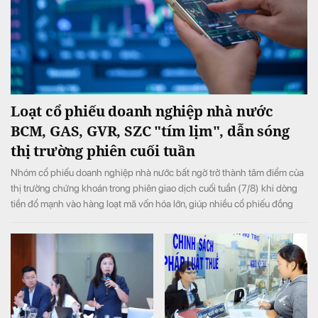
Loạt cổ phiếu doanh nghiệp nhà nước
BCM, GAS, GVR, SZC "tím lịm", dẫn sóng
thị trường phiên cuối tuần
Nhóm cổ phiếu doanh nghiệp nhà nước bất ngờ trở thành tâm điểm của
thị trường chứng khoán trong phiên giao dịch cuối tuần (7/8) khi dòng
tiền đổ mạnh vào hàng loạt mã vốn hóa lớn, giúp nhiều cổ phiếu đồng
loạt tăng kịch trần và đưa VN-Index đảo chiều tăng điểm sau khi mở cửa
trong sắc đỏ.