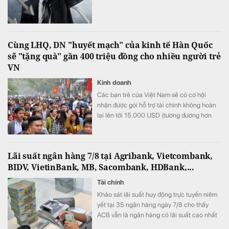
Cùng LHQ, DN "huyết mạch" của kinh tế Hàn Quốc
sẽ "tặng quà" gần 400 triệu đồng cho nhiều người trẻ
VN
Kinh doanh
Các bạn trẻ của Việt Nam sẽ có cơ hội
nhận được gói hỗ trợ tài chính không hoàn
lại lên tới 15.000 USD (tương đương hơn
393 triệu đồng) khi tham gia chương trình
này.
Lãi suất ngân hàng 7/8 tại Agribank, Vietcombank,
BIDV, VietinBank, MB, Sacombank, HDBank,...
Tài chính
Khảo sát lãi suất huy động trực tuyến niêm
yết tại 35 ngân hàng ngày 7/8 cho thấy
ACB vẫn là ngân hàng có lãi suất cao nhất
với 7,8%/năm cho kỳ hạn 12 tháng, trong khi