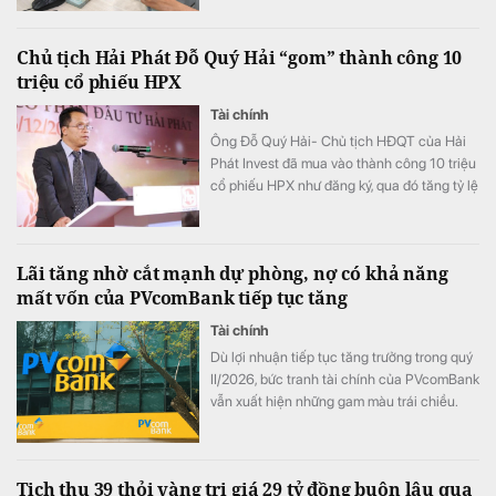
LPBank duy trì mức 7,3%/năm và có 8 ngân
hàng niêm yết lãi suất từ 7%/năm trở lên.
Chủ tịch Hải Phát Đỗ Quý Hải “gom” thành công 10
triệu cổ phiếu HPX
Tài chính
Ông Đỗ Quý Hải- Chủ tịch HĐQT của Hải
Phát Invest đã mua vào thành công 10 triệu
cổ phiếu HPX như đăng ký, qua đó tăng tỷ lệ
sở hữu lên mức 16,71% vốn.
Lãi tăng nhờ cắt mạnh dự phòng, nợ có khả năng
mất vốn của PVcomBank tiếp tục tăng
Tài chính
Dù lợi nhuận tiếp tục tăng trưởng trong quý
II/2026, bức tranh tài chính của PVcomBank
vẫn xuất hiện những gam màu trái chiều.
Động lực tăng trưởng lợi nhuận chủ yếu đến
từ việc ngân hàng cắt giảm mạnh chi phí dự
phòng rủi ro tín dụng, trong khi quy mô nợ
Tịch thu 39 thỏi vàng trị giá 29 tỷ đồng buôn lậu qua
có khả năng mất vốn (nợ nhóm 5) tiếp tục