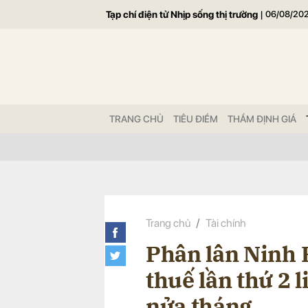
Tạp chí điện tử Nhịp sống thị trường
|
06/08/20
Gửi 
TRANG CHỦ
TIÊU ĐIỂM
THẨM ĐỊNH GIÁ
Trang chủ
Tài chính
Phân lân Ninh 
thuế lần thứ 2 
nửa tháng