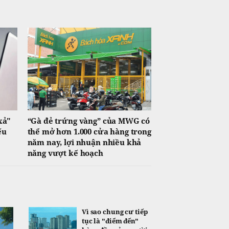
xả"
“Gà đẻ trứng vàng” của MWG có
ếu
thể mở hơn 1.000 cửa hàng trong
năm nay, lợi nhuận nhiều khả
năng vượt kế hoạch
Vì sao chung cư tiếp
tục là "điểm đến"