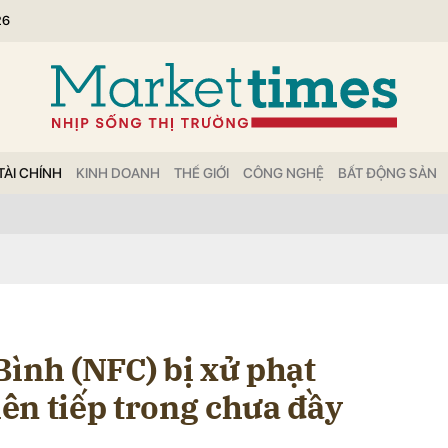
26
bình luận
TÀI CHÍNH
KINH DOANH
THẾ GIỚI
CÔNG NGHỆ
BẤT ĐỘNG SẢN
Hủy
G
Bình (NFC) bị xử phạt
liên tiếp trong chưa đầy