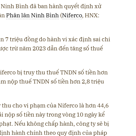
 Ninh Bình đã ban hành quyết định xử
hần
Phân lân Ninh Bình
(
Niferco
, HNX:
n 7 triệu đồng do hành vi xác định sai chi
ược trừ năm 2023 dẫn đến tăng số thuế
iferco bị truy thu thuế TNDN số tiền hơn
ậm nộp thuế TNDN số tiền hơn 2,8 triệu
y thu cho vi phạm của Niferco là hơn 44,6
ải nộp số tiền này trong vòng 10 ngày kể
phạt. Nếu không chấp hành, công ty sẽ bị
định hành chính theo quy định của pháp