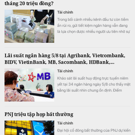
tháng 20 triệu đồng?
Tài chính
Trong bối cảnh nhiều kênh đầu tư còn tiềm
ẩn rủi ro, gửi tiết kiệm ngân hàng vẫn đang
là lựa chọn được nhiều người ưu tiên nhờ sự
an toàn và ổn định.
Lãi suất ngân hàng 5/8 tại Agribank, Vietcombank,
BIDV, VietinBank, MB, Sacombank, HDBank,...
Tài chính
Khảo sát lãi suất huy động trực tuyến niêm
yết tại 34 ngân hàng ngày 5/8 cho thấy mặt
bằng lãi suất nhìn chung ổn định. Điểm
đáng chú ý là SeABank đồng loạt giảm lãi
suất ở nhiều kỳ hạn, trong khi ACB tiếp tục
dẫn đầu với 7,8%/năm và LPBank duy trì
PNJ triệu tập họp bất thường
mức 7,3%/năm.
Tài chính
Đại hội cổ đông bất thường của PNJ dự kiến