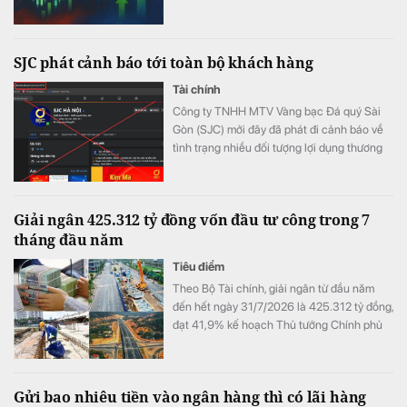
SJC phát cảnh báo tới toàn bộ khách hàng
Tài chính
Công ty TNHH MTV Vàng bạc Đá quý Sài
Gòn (SJC) mới đây đã phát đi cảnh báo về
tình trạng nhiều đối tượng lợi dụng thương
hiệu SJC để lập fanpage giả mạo nhằm lừa
đảo khách hàng.
Giải ngân 425.312 tỷ đồng vốn đầu tư công trong 7
tháng đầu năm
Tiêu điểm
Theo Bộ Tài chính, giải ngân từ đầu năm
đến hết ngày 31/7/2026 là 425.312 tỷ đồng,
đạt 41,9% kế hoạch Thủ tướng Chính phủ
giao.
Gửi bao nhiêu tiền vào ngân hàng thì có lãi hàng