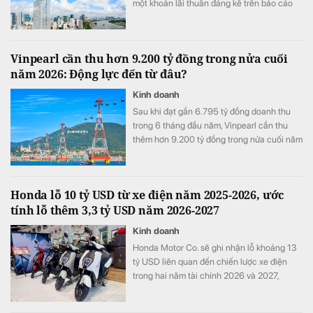
một khoản lãi thuần đáng kể trên báo cáo
tài chính hợp nhất của Vietcombank.
Vinpearl cần thu hơn 9.200 tỷ đồng trong nửa cuối
năm 2026: Động lực đến từ đâu?
Kinh doanh
Sau khi đạt gần 6.795 tỷ đồng doanh thu
trong 6 tháng đầu năm, Vinpearl cần thu
thêm hơn 9.200 tỷ đồng trong nửa cuối năm
để hoàn thành kế hoạch 16.000 tỷ đồng.
Honda lỗ 10 tỷ USD từ xe điện năm 2025-2026, ước
tính lỗ thêm 3,3 tỷ USD năm 2026-2027
Kinh doanh
Honda Motor Co. sẽ ghi nhận lỗ khoảng 13
tỷ USD liên quan đến chiến lược xe điện
trong hai năm tài chính 2026 và 2027,
tương đương khoảng ba năm lợi nhuận hoạt
động và nhiều hơn tổng chi tiêu nghiên cứu