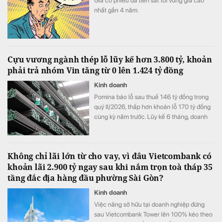
Giá cổ phiếu đã tiến sát tới vùng giá cao
nhất gần 4 năm.
Cựu vương ngành thép lỗ lũy kế hơn 3.800 tỷ, khoản
phải trả nhóm Vin tăng từ 0 lên 1.424 tỷ đồng
Kinh doanh
Pomina báo lỗ sau thuế 146 tỷ đồng trong
quý II/2026, thấp hơn khoản lỗ 170 tỷ đồng
cùng kỳ năm trước. Lũy kế 6 tháng, doanh
nghiệp lỗ 325 tỷ đồng, chỉ cải thiện khoảng
4 tỷ đồng so với nửa đầu năm 2025.
Không chỉ lãi lớn từ cho vay, vì đâu Vietcombank có
khoản lãi 2.900 tỷ ngay sau khi nắm trọn toà tháp 35
tầng đắc địa hàng đầu phường Sài Gòn?
Kinh doanh
Việc nâng sở hữu tại doanh nghiệp đứng
sau Vietcombank Tower lên 100% kéo theo