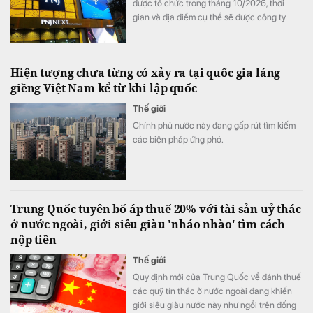
được tổ chức trong tháng 10/2026, thời
gian và địa điểm cụ thể sẽ được công ty
thông báo sau.
Hiện tượng chưa từng có xảy ra tại quốc gia láng
giềng Việt Nam kể từ khi lập quốc
Thế giới
Chính phủ nước này đang gấp rút tìm kiếm
các biện pháp ứng phó.
Trung Quốc tuyên bố áp thuế 20% với tài sản uỷ thác
ở nước ngoài, giới siêu giàu 'nháo nhào' tìm cách
nộp tiền
Thế giới
Quy định mới của Trung Quốc về đánh thuế
các quỹ tín thác ở nước ngoài đang khiến
giới siêu giàu nước này như ngồi trên đống