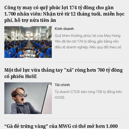
và phát triển (R&D) của cả một năm.
Công ty may có quỹ phúc lợi 174 tỷ đồng cho gần
1.700 nhân viên: Nhận trẻ từ 12 tháng tuổi, miễn học
phí, hỗ trợ nửa tiền ăn
Kinh doanh
Quỹ khen thưởng, phúc lợi của May Hưng
Yên đã lên tới 174 tỷ đồng, gần bằng vốn
điều lệ doanh nghiệp. Nếu quy đổi theo số
lao động cuối năm 2025, quy mô quỹ tương
đương hơn 100 triệu đồng cho mỗi nhân
viên.
Một thế lực vừa thẳng tay "xả" ròng hơn 700 tỷ đồng
cổ phiếu HoSE
Tài chính
Tự doanh CTCK bán ròng 728 tỷ đồng trên
HOSE.
“Gà đẻ trứng vàng” của MWG có thể mở hơn 1.000