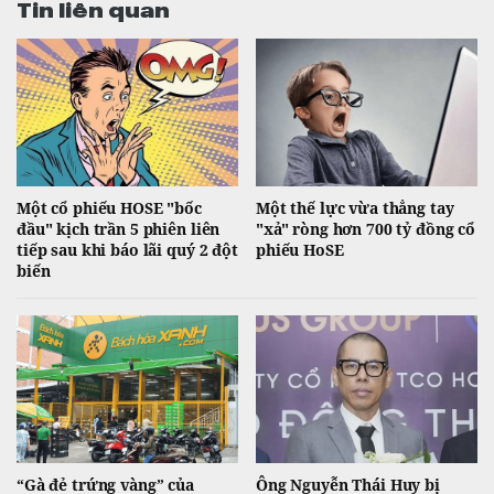
Tin liên quan
Một cổ phiếu HOSE "bốc
Một thế lực vừa thẳng tay
đầu" kịch trần 5 phiên liên
"xả" ròng hơn 700 tỷ đồng cổ
tiếp sau khi báo lãi quý 2 đột
phiếu HoSE
biến
“Gà đẻ trứng vàng” của
Ông Nguyễn Thái Huy bị