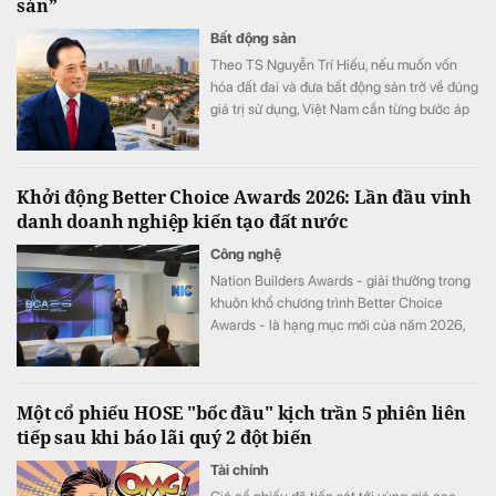
sản”
Bất động sản
Theo TS Nguyễn Trí Hiếu, nếu muốn vốn
hóa đất đai và đưa bất động sản trở về đúng
giá trị sử dụng, Việt Nam cần từng bước áp
dụng thuế đối với mọi bất động sản.
Khởi động Better Choice Awards 2026: Lần đầu vinh
danh doanh nghiệp kiến tạo đất nước
Công nghệ
Nation Builders Awards - giải thưởng trong
khuôn khổ chương trình Better Choice
Awards - là hạng mục mới của năm 2026,
tôn vinh những doanh nghiệp có đóng góp
nổi bật cho sự phát triển của đất nước.
Một cổ phiếu HOSE "bốc đầu" kịch trần 5 phiên liên
tiếp sau khi báo lãi quý 2 đột biến
Tài chính