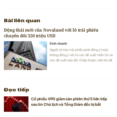
Bài liên quan
Động thái mới của Novaland với lô trái phiếu
chuyển đổi 320 triệu USD
Kinh doanh
Người sở hữu trái phiếu phải đồng ý hoặc
không đồng ý với cả các đề xuất miễn trừ và
các đề xuất sửa đổi. Chấp thuận, một khi đã
được đưa ra, không thể bị hủy bỏ.
Đọc tiếp
Cổ phiếu VPG giảm sàn phiên thứ 5 liên tiếp
sau tin Chủ tịch và Tổng Giám đốc bị bắt