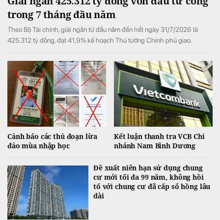
Giải ngân 425.312 tỷ đồng vốn đầu tư công
trong 7 tháng đầu năm
Theo Bộ Tài chính, giải ngân từ đầu năm đến hết ngày 31/7/2026 là
425.312 tỷ đồng, đạt 41,9% kế hoạch Thủ tướng Chính phủ giao.
Cảnh báo các thủ đoạn lừa
Kết luận thanh tra VCB Chi
đảo mùa nhập học
nhánh Nam Bình Dương
Đề xuất niên hạn sử dụng chung
cư mới tối đa 99 năm, không hồi
tố với chung cư đã cấp sổ hồng lâu
dài