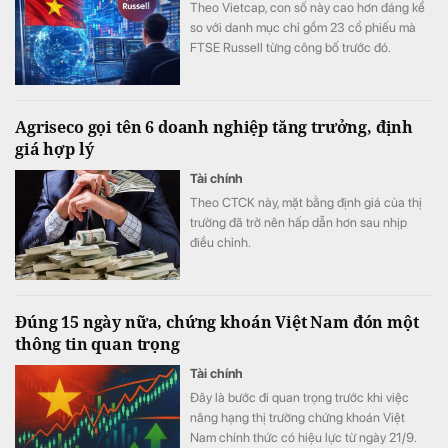
Theo Vietcap, con số này cao hơn đáng kể
so với danh mục chỉ gồm 23 cổ phiếu mà
FTSE Russell từng công bố trước đó.
Agriseco gọi tên 6 doanh nghiệp tăng trưởng, định
giá hợp lý
Tài chính
Theo CTCK này, mặt bằng định giá của thị
trường đã trở nên hấp dẫn hơn sau nhịp
điều chỉnh.
Đúng 15 ngày nữa, chứng khoán Việt Nam đón một
thông tin quan trọng
Tài chính
Đây là bước đi quan trọng trước khi việc
nâng hạng thị trường chứng khoán Việt
Nam chính thức có hiệu lực từ ngày 21/9.