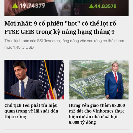
Mới nhất: 9 cổ phiếu "hot" có thể lọt rổ
FTSE GEIS trong kỳ nâng hạng tháng 9
Theo kịch bản của SSI Research, tổng dòng vốn vào ròng có thể chạm
mức 1,45 tỷ USD.
Chủ tịch Fed phát tín hiệu
Hưng Yên giao thêm 68.000
quan trọng về lãi suất đến
m2 đất cho Vinhomes thực
thị trường
hiện dự án nhà ở xã hội
6.000 tỷ đồng