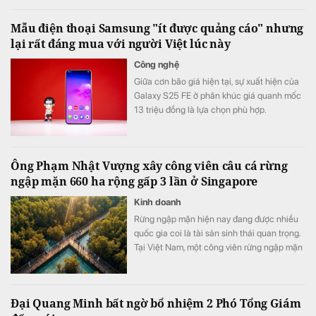
Mẫu điện thoại Samsung "ít được quảng cáo" nhưng
lại rất đáng mua với người Việt lúc này
Công nghệ
Giữa cơn bão giá hiện tại, sự xuất hiện của
Galaxy S25 FE ở phân khúc giá quanh mốc
13 triệu đồng là lựa chọn phù hợp.
Ông Phạm Nhật Vượng xây công viên câu cá rừng
ngập mặn 660 ha rộng gấp 3 lần ở Singapore
Kinh doanh
Rừng ngập mặn hiện nay đang được nhiều
quốc gia coi là tài sản sinh thái quan trọng.
Tại Việt Nam, một công viên rừng ngập mặn
quy mô khoảng 800 ha đang được quy
hoạch trong đại đô thị Hạ Long Xanh,
Quảng Ninh.
Đại Quang Minh bất ngờ bổ nhiệm 2 Phó Tổng Giám