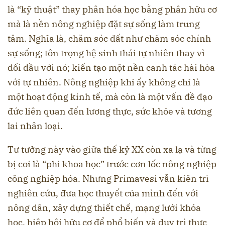
là “kỹ thuật” thay phân hóa học bằng phân hữu cơ
mà là nền nông nghiệp đặt sự sống làm trung
tâm. Nghĩa là, chăm sóc đất như chăm sóc chính
sự sống; tôn trọng hệ sinh thái tự nhiên thay vì
đối đầu với nó; kiến tạo một nền canh tác hài hòa
với tự nhiên. Nông nghiệp khi ấy không chỉ là
một hoạt động kinh tế, mà còn là một vấn đề đạo
đức liên quan đến lương thực, sức khỏe và tương
lai nhân loại.
Tư tưởng này vào giữa thế kỷ XX còn xa lạ và từng
bị coi là “phi khoa học” trước cơn lốc nông nghiệp
công nghiệp hóa. Nhưng Primavesi vẫn kiên trì
nghiên cứu, đưa học thuyết của mình đến với
nông dân, xây dựng thiết chế, mạng lưới khóa
học, hiệp hội hữu cơ để phổ biến và duy trì thực