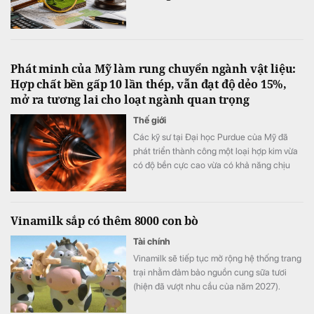
Phát minh của Mỹ làm rung chuyển ngành vật liệu:
Hợp chất bền gấp 10 lần thép, vẫn đạt độ dẻo 15%,
mở ra tương lai cho loạt ngành quan trọng
Thế giới
Các kỹ sư tại Đại học Purdue của Mỹ đã
phát triển thành công một loại hợp kim vừa
có độ bền cực cao vừa có khả năng chịu
biến dạng tốt.
Vinamilk sắp có thêm 8000 con bò
Tài chính
Vinamilk sẽ tiếp tục mở rộng hệ thống trang
trại nhằm đảm bảo nguồn cung sữa tươi
(hiện đã vượt nhu cầu của năm 2027).