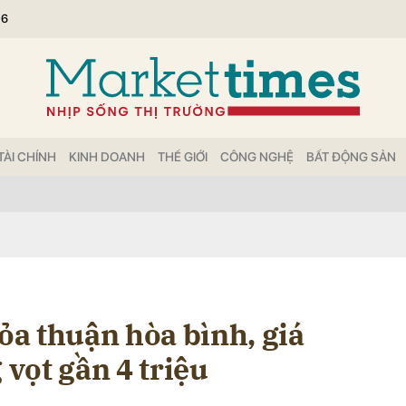
26
bình luận
TÀI CHÍNH
KINH DOANH
THẾ GIỚI
CÔNG NGHỆ
BẤT ĐỘNG SẢN
Hủy
G
hỏa thuận hòa bình, giá
 vọt gần 4 triệu