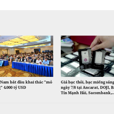
 Nam bắt đầu khai thác "mỏ
Giá bạc thỏi, bạc miếng sán
" 4.000 tỷ USD
ngày 7/8 tại Ancarat, DOJI, 
Tín Mạnh Hải, Sacombank,..