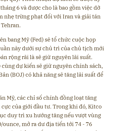
9 tháng 6 và được cho là bao gồm việc dỡ
 nhẹ trừng phạt đối với Iran và giải tán
 Tehran.
iên bang Mỹ (Fed) sẽ tổ chức cuộc họp
tuần này dưới sự chủ trì của chủ tịch mới
n rộng rãi là sẽ giữ nguyên lãi suất.
cũng dự kiến ​​sẽ giữ nguyên chính sách,
ản (BOJ) có khả năng sẽ tăng lãi suất để
n Mỹ, các chỉ số chính đồng loạt tăng
cực của giới đầu tư. Trong khi đó, Kitco
tục duy trì xu hướng tăng nếu vượt vùng
/ounce, mở ra dư địa tiến tới 74 - 76