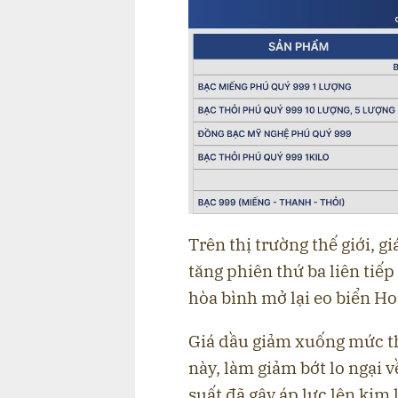
Trên thị trường thế giới, g
tăng phiên thứ ba liên tiế
hòa bình mở lại eo biển H
Giá dầu giảm xuống mức th
này, làm giảm bớt lo ngại v
suất đã gây áp lực lên kim 