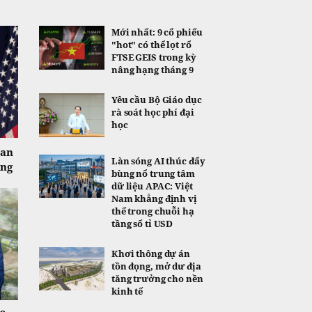
Mới nhất: 9 cổ phiếu
"hot" có thể lọt rổ
FTSE GEIS trong kỳ
nâng hạng tháng 9
Yêu cầu Bộ Giáo dục
rà soát học phí đại
học
uan
Làn sóng AI thúc đẩy
ờng
bùng nổ trung tâm
dữ liệu APAC: Việt
Nam khẳng định vị
thế trong chuỗi hạ
tầng số tỉ USD
Khơi thông dự án
tồn đọng, mở dư địa
tăng trưởng cho nền
kinh tế