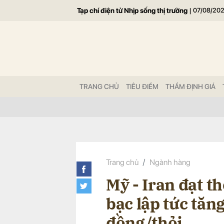
Tạp chí điện tử Nhịp sống thị trường
|
07/08/20
Gửi 
TRANG CHỦ
TIÊU ĐIỂM
THẨM ĐỊNH GIÁ
Trang chủ
Ngành hàng
Mỹ - Iran đạt t
bạc lập tức tăng
đồng/thỏi