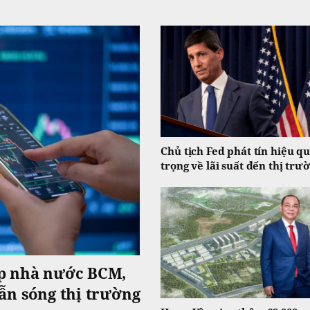
Chủ tịch Fed phát tín hiệu q
trọng về lãi suất đến thị trư
ệp nhà nước BCM,
ẫn sóng thị trường