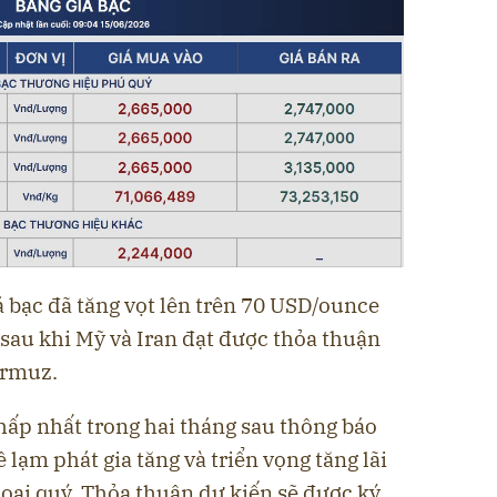
iá bạc đã tăng vọt lên trên 70 USD/ounce
p sau khi Mỹ và Iran đạt được thỏa thuận
ormuz.
ấp nhất trong hai tháng sau thông báo
ề lạm phát gia tăng và triển vọng tăng lãi
loại quý. Thỏa thuận dự kiến ​​sẽ được ký