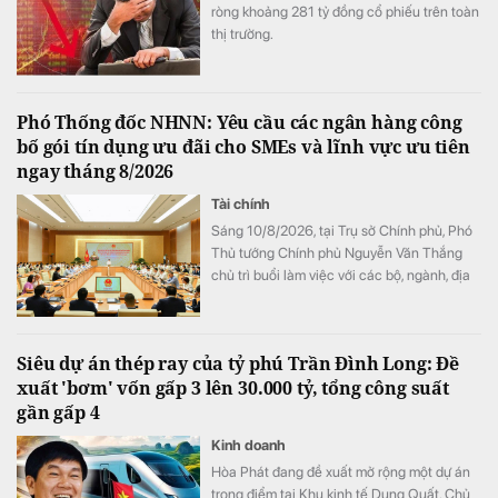
ròng khoảng 281 tỷ đồng cổ phiếu trên toàn
thị trường.
Phó Thống đốc NHNN: Yêu cầu các ngân hàng công
bố gói tín dụng ưu đãi cho SMEs và lĩnh vực ưu tiên
ngay tháng 8/2026
Tài chính
Sáng 10/8/2026, tại Trụ sở Chính phủ, Phó
Thủ tướng Chính phủ Nguyễn Văn Thắng
chủ trì buổi làm việc với các bộ, ngành, địa
phương và doanh nghiệp để giải quyết khó
khăn, vướng mắc trong tiếp cận vốn tín
dụng.
Siêu dự án thép ray của tỷ phú Trần Đình Long: Đề
xuất 'bơm' vốn gấp 3 lên 30.000 tỷ, tổng công suất
gần gấp 4
Kinh doanh
Hòa Phát đang đề xuất mở rộng một dự án
trọng điểm tại Khu kinh tế Dung Quất. Chủ