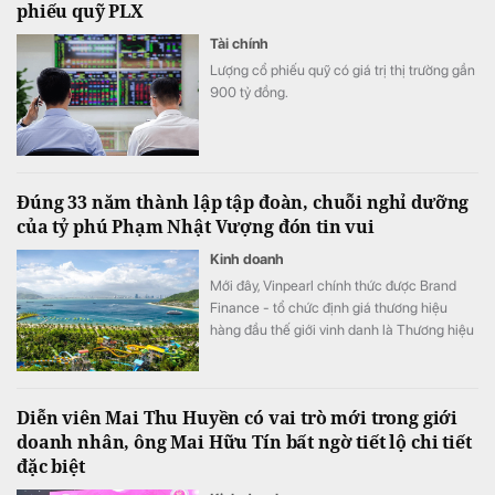
phiếu quỹ PLX
Tài chính
Lượng cổ phiếu quỹ có giá trị thị trường gần
900 tỷ đồng.
Đúng 33 năm thành lập tập đoàn, chuỗi nghỉ dưỡng
của tỷ phú Phạm Nhật Vượng đón tin vui
Kinh doanh
Mới đây, Vinpearl chính thức được Brand
Finance - tổ chức định giá thương hiệu
hàng đầu thế giới vinh danh là Thương hiệu
khách sạn mạnh nhất thế giới năm 2026,
với Giá trị thương hiệu tăng đột phá 86%,
đạt 381 triệu USD.
Diễn viên Mai Thu Huyền có vai trò mới trong giới
doanh nhân, ông Mai Hữu Tín bất ngờ tiết lộ chi tiết
đặc biệt