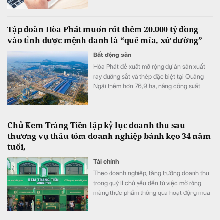
Tập đoàn Hòa Phát muốn rót thêm 20.000 tỷ đồng
vào tỉnh được mệnh danh là “quê mía, xứ đường”
Bất động sản
Hòa Phát đề xuất mở rộng dự án sản xuất
ray đường sắt và thép đặc biệt tại Quảng
Ngãi thêm hơn 76,9 ha, nâng công suất
thêm 2 triệu tấn thép/năm, với vốn đầu tư
tăng thêm khoảng 20.000 tỷ đồng.
Chủ Kem Tràng Tiền lập kỷ lục doanh thu sau
thương vụ thâu tóm doanh nghiệp bánh kẹo 34 năm
tuổi,
Tài chính
Theo doanh nghiệp, tăng trưởng doanh thu
trong quý II chủ yếu đến từ việc mở rộng
mảng thực phẩm thông qua hoạt động mua
lại công ty con, trong khi các lĩnh vực kinh
doanh cốt lõi như thực phẩm và khách sạn