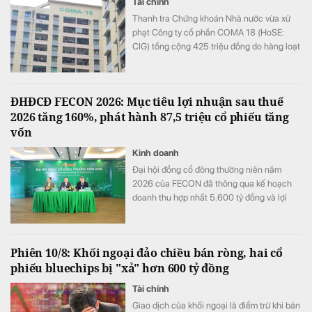
Tài chính
Thanh tra Chứng khoán Nhà nước vừa xử
phạt Công ty cổ phần COMA 18 (HoSE:
CIG) tổng cộng 425 triệu đồng do hàng loạt
vi phạm trong lĩnh vực chứng khoán. Đáng
chú ý, doanh nghiệp đã thay đổi phương án
sử dụng hơn 95,9 tỷ đồng từ nguồn tiền thu
ĐHĐCĐ FECON 2026: Mục tiêu lợi nhuận sau thuế
được trong đợt chào bán cổ phiếu riêng lẻ
2026 tăng 160%, phát hành 87,5 triệu cổ phiếu tăng
năm 2025 nhưng chưa được Đại hội đồng
vốn
cổ đông hoặc Hội đồng quản trị thông qua.
Kinh doanh
Đại hội đồng cổ đông thường niên năm
2026 của FECON đã thông qua kế hoạch
doanh thu hợp nhất 5.600 tỷ đồng và lợi
nhuận sau thuế hợp nhất 250 tỷ đồng, tăng
160% so với năm 2025. Cùng với mục tiêu
tăng trưởng, FECON xác định tái cấu trúc
Phiên 10/8: Khối ngoại đảo chiều bán ròng, hai cổ
tài chính, tăng vốn, nâng cao hiệu quả dòng
phiếu bluechips bị "xả" hơn 600 tỷ đồng
tiền và tập trung nguồn lực cho các lĩnh vực
hạ tầng chiến lược là những nhiệm vụ trọng
Tài chính
tâm trong giai đoạn phát triển mới.
Giao dịch của khối ngoại là điểm trừ khi bán