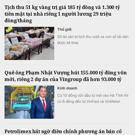
tiếp tục duy trì đà tăng trưởng.
Tịch thu 51 kg vàng trị giá 185 tỷ đồng và 1.300 tỷ
tiền mặt tại nhà riêng 1 người lương 29 triệu
đồng/tháng
Thế giới
Số tài sản bị tịch thu vượt xa con số tài sản
được kê khai.
Quê ông Phạm Nhật Vượng hút 155.000 tỷ đồng vốn
mới, riêng 2 dự án của Vingroup đã hơn 93.000 tỷ
Kinh doanh
Cứ 10 đồng vốn đầu tư mới vào Hà Tĩnh thì
có 6 đồng đến từ VinFast và VinMetal.
Petrolimex bất ngờ điều chỉnh phương án bán cổ