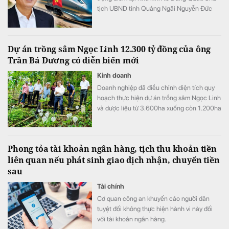
tịch UBND tỉnh Quảng Ngãi Nguyễn Đức
Tâm yêu cầu các đơn vị liên quan khẩn
trương rà soát, tháo gỡ những vướng mắc
mà doanh nghiệp kiến nghị.
Dự án trồng sâm Ngọc Linh 12.300 tỷ đồng của ông
Trần Bá Dương có diễn biến mới
Kinh doanh
Doanh nghiệp đã điều chỉnh diện tích quy
hoạch thực hiện dự án trồng sâm Ngọc Linh
và dược liệu từ 3.600ha xuống còn 1.200ha
Phong tỏa tài khoản ngân hàng, tịch thu khoản tiền
liên quan nếu phát sinh giao dịch nhận, chuyển tiền
sau
Tài chính
Cơ quan công an khuyến cáo người dân
tuyệt đối không thực hiện hành vi này đối
với tài khoản ngân hàng.