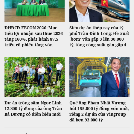
ĐHĐCĐ FECON 2026: Mục
Siêu dự án thép ray của tỷ
tiêu lợi nhuận sau thuế 2026
phú Trần Đình Long: Đề xuất
tăng 160%, phát hành 87,5
'bơm' vốn gấp 3 lên 30.000
triệu cổ phiếu tăng vốn
tỷ, tổng công suất gần gấp 4
Dự án trồng sâm Ngọc Linh
Quê ông Phạm Nhật Vượng
12.300 tỷ đồng của ông Trần
hút 155.000 tỷ đồng vốn mới,
Bá Dương có diễn biến mới
riêng 2 dự án của Vingroup
đã hơn 93.000 tỷ