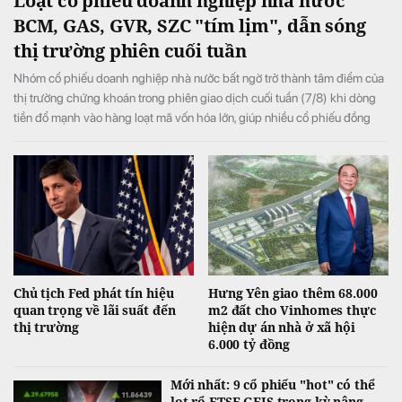
Loạt cổ phiếu doanh nghiệp nhà nước
BCM, GAS, GVR, SZC "tím lịm", dẫn sóng
thị trường phiên cuối tuần
Nhóm cổ phiếu doanh nghiệp nhà nước bất ngờ trở thành tâm điểm của
thị trường chứng khoán trong phiên giao dịch cuối tuần (7/8) khi dòng
tiền đổ mạnh vào hàng loạt mã vốn hóa lớn, giúp nhiều cổ phiếu đồng
loạt tăng kịch trần và đưa VN-Index đảo chiều tăng điểm sau khi mở cửa
trong sắc đỏ.
Chủ tịch Fed phát tín hiệu
Hưng Yên giao thêm 68.000
quan trọng về lãi suất đến
m2 đất cho Vinhomes thực
thị trường
hiện dự án nhà ở xã hội
6.000 tỷ đồng
Mới nhất: 9 cổ phiếu "hot" có thể
lọt rổ FTSE GEIS trong kỳ nâng