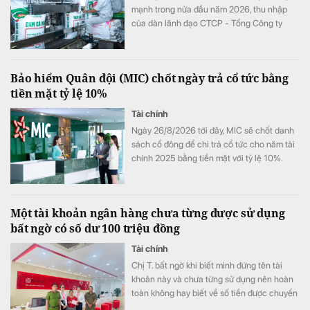
mạnh trong nửa đầu năm 2026, thu nhập
của dàn lãnh đạo CTCP - Tổng Công ty
Phân bón Dầu khí Cà Mau (Đạm Cà Mau,
HoSE: DCM) cũng tăng vọt so với cùng kỳ
năm trước. Có lãnh đạo nhận thù lao hơn 4
Bảo hiểm Quân đội (MIC) chốt ngày trả cổ tức bằng
tỷ đồng chỉ sau 6 tháng, đặc biệt có trường
tiền mặt tỷ lệ 10%
hợp bình quân vượt 1 tỷ đồng mỗi tháng.
Tài chính
Ngày 26/8/2026 tới đây, MIC sẽ chốt danh
sách cổ đông để chi trả cổ tức cho năm tài
chính 2025 bằng tiền mặt với tỷ lệ 10%.
Một tài khoản ngân hàng chưa từng được sử dụng
bất ngờ có số dư 100 triệu đồng
Tài chính
Chị T. bất ngờ khi biết mình đứng tên tài
khoản này và chưa từng sử dụng nên hoàn
toàn không hay biết về số tiền được chuyển
khoản vào.