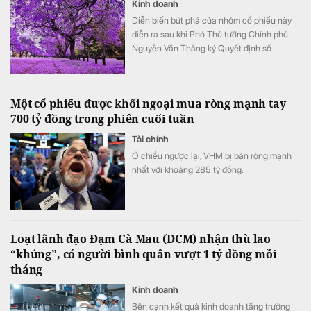
Kinh doanh
Diễn biến bứt phá của nhóm cổ phiếu này
diễn ra sau khi Phó Thủ tướng Chính phủ
Nguyễn Văn Thắng ký Quyết định số
40/2026/QĐ-TTg ngày 05/8/2026 của Thủ
tướng Chính phủ về tiêu chí phân loại
doanh nghiệp để thực hiện cơ cấu lại vốn
Một cổ phiếu được khối ngoại mua ròng mạnh tay
nhà nước tại doanh nghiệp nhà nước, doanh
700 tỷ đồng trong phiên cuối tuần
nghiệp có vốn nhà nước.
Tài chính
Ở chiều ngược lại, VHM bị bán ròng mạnh
nhất với khoảng 285 tỷ đồng.
Loạt lãnh đạo Đạm Cà Mau (DCM) nhận thù lao
“khủng”, có người bình quân vượt 1 tỷ đồng mỗi
tháng
Kinh doanh
Bên cạnh kết quả kinh doanh tăng trưởng