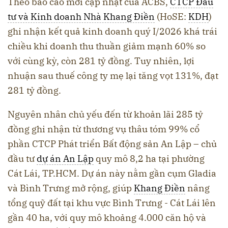
Theo báo cáo mới cập nhật của ACBS,
CTCP Đầu
tư và Kinh doanh Nhà Khang Điền
(HoSE:
KDH
)
ghi nhận kết quả kinh doanh quý I/2026 khá trái
chiều khi doanh thu thuần giảm mạnh 60% so
với cùng kỳ, còn 281 tỷ đồng. Tuy nhiên, lợi
nhuận sau thuế công ty mẹ lại tăng vọt 131%, đạt
281 tỷ đồng.
Nguyên nhân chủ yếu đến từ khoản lãi 285 tỷ
đồng ghi nhận từ thương vụ thâu tóm 99% cổ
phần CTCP Phát triển Bất động sản An Lập – chủ
đầu tư
dự án An Lập
quy mô 8,2 ha tại phường
Cát Lái, TP.HCM. Dự án này nằm gần cụm Gladia
và Bình Trưng mở rộng, giúp
Khang Điền
nâng
tổng quỹ đất tại khu vực Bình Trưng - Cát Lái lên
gần 40 ha, với quy mô khoảng 4.000 căn hộ và