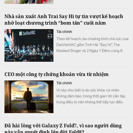
Nhà sản xuất Anh Trai Say Hi tự tin vượt kế hoạch
nhờ loạt chương trình “bom tấn” cuối năm
Tài chính
Theo kế hoạch, ba chương trình chủ lực của
DatVietVAC gồm Tinh Hà “Say Hi”, The
Masked Singer và 2 Ngày 1 Đêm, cùng 6
concert đều được lên lịch phát sóng từ nửa
cuối năm.
CEO một công ty chứng khoán vừa từ nhiệm
Tài chính
Vị này cho biết lý do sức khỏe cá nhân
không đảm bảo, trong thời gian tới cần tập
trung điều trị nên không thể tiếp tục điều
hành.
Đã hài lòng với Galaxy Z Fold7, vì sao người dùng
này vẫn quyết định lên đời Fold8?