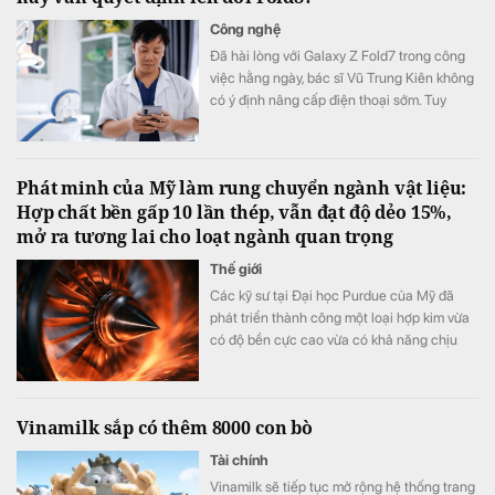
Công nghệ
Đã hài lòng với Galaxy Z Fold7 trong công
việc hằng ngày, bác sĩ Vũ Trung Kiên không
có ý định nâng cấp điện thoại sớm. Tuy
nhiên, Galaxy Z Fold8 vẫn khiến anh quyết
định đặt cọc sớm sau khi ra mắt nhờ những
thay đổi đánh trúng nhu cầu sử dụng thực
Phát minh của Mỹ làm rung chuyển ngành vật liệu:
tế.
Hợp chất bền gấp 10 lần thép, vẫn đạt độ dẻo 15%,
mở ra tương lai cho loạt ngành quan trọng
Thế giới
Các kỹ sư tại Đại học Purdue của Mỹ đã
phát triển thành công một loại hợp kim vừa
có độ bền cực cao vừa có khả năng chịu
biến dạng tốt.
Vinamilk sắp có thêm 8000 con bò
Tài chính
Vinamilk sẽ tiếp tục mở rộng hệ thống trang