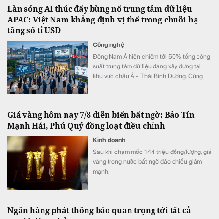
Làn sóng AI thúc đẩy bùng nổ trung tâm dữ liệu
thị - Khu công nghiệp.
APAC: Việt Nam khẳng định vị thế trong chuỗi hạ
tầng số tỉ USD
Công nghệ
Đông Nam Á hiện chiếm tới 50% tổng công
suất trung tâm dữ liệu đang xây dựng tại
khu vực châu Á - Thái Bình Dương. Cùng
với sự bứt phá của Malaysia và Thái Lan,
Việt Nam cũng đang thu hút sự chú ý mạnh
mẽ từ các “ông lớn” hyperscale và AI toàn
Giá vàng hôm nay 7/8 diễn biến bất ngờ: Bảo Tín
cầu với nguồn cung tương lai tại TP.HCM
Mạnh Hải, Phú Quý đồng loạt điều chỉnh
đạt 68MW cùng nhiều thỏa thuận đầu tư
quy mô lớn.
Kinh doanh
Sau khi chạm mốc 144 triệu đồng/lượng, giá
vàng trong nước bất ngờ đảo chiều giảm
mạnh.
Ngân hàng phát thông báo quan trọng tới tất cả