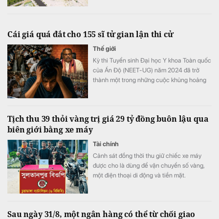
Cái giá quá đắt cho 155 sĩ tử gian lận thi cử
Thế giới
Kỳ thi Tuyển sinh Đại học Y khoa Toàn quốc
của Ấn Độ (NEET-UG) năm 2024 đã trở
thành một trong những cuộc khủng hoảng
giáo dục nghiêm trọng nhất trong lịch sử
nước này.
Tịch thu 39 thỏi vàng trị giá 29 tỷ đồng buôn lậu qua
biên giới bằng xe máy
Tài chính
Cảnh sát đồng thời thu giữ chiếc xe máy
được cho là dùng để vận chuyển số vàng,
một điện thoại di động và tiền mặt.
Sau ngày 31/8, một ngân hàng có thể từ chối giao