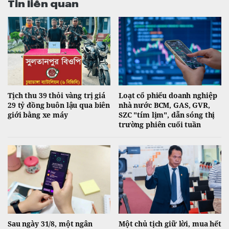
Tin liên quan
Tịch thu 39 thỏi vàng trị giá
Loạt cổ phiếu doanh nghiệp
29 tỷ đồng buôn lậu qua biên
nhà nước BCM, GAS, GVR,
giới bằng xe máy
SZC "tím lịm", dẫn sóng thị
trường phiên cuối tuần
Sau ngày 31/8, một ngân
Một chủ tịch giữ lời, mua hết