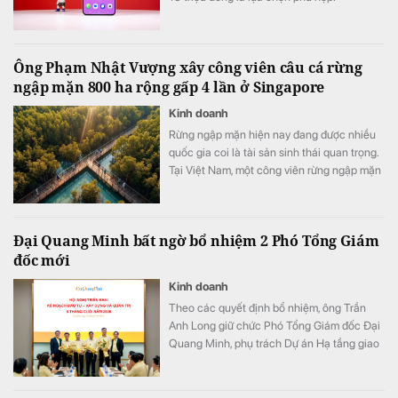
Ông Phạm Nhật Vượng xây công viên câu cá rừng
ngập mặn 800 ha rộng gấp 4 lần ở Singapore
Kinh doanh
Rừng ngập mặn hiện nay đang được nhiều
quốc gia coi là tài sản sinh thái quan trọng.
Tại Việt Nam, một công viên rừng ngập mặn
quy mô khoảng 800 ha đang được quy
hoạch trong đại đô thị Hạ Long Xanh,
Quảng Ninh.
Đại Quang Minh bất ngờ bổ nhiệm 2 Phó Tổng Giám
đốc mới
Kinh doanh
Theo các quyết định bổ nhiệm, ông Trần
Anh Long giữ chức Phó Tổng Giám đốc Đại
Quang Minh, phụ trách Dự án Hạ tầng giao
thông; ông Nguyễn Phi Hùng giữ chức Phó
Tổng Giám đốc Đại Quang Minh, phụ trách
Thi công xây dựng Bất động sản & Khu đô