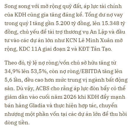
Song song với mở rộng quỹ đất, áp lực tài chính
của KDH cũng gia tăng đáng kể. Tổng dư nợ vay
trong quý I tăng gần 5.200 tỷ đồng, lên 15.348 tỷ
đồng, chủ yếu để tài trợ thương vụ An Lập và đầu
tư vào các dự án lớn như KCN Lê Minh Xuân mở
rộng, KDC 11A giai đoạn 2 và KĐT Tân Tạo.
Theo đó, tỷ lệ nợ ròng/vốn chủ sở hữu tăng từ
34,9% lên 53,5%, còn nợ ròng/EBITDA tăng lên
5,6 lần, đều cao hơn mức trung vị ngành bất động
sản. Dù vậy, ACBS cho rằng áp lực đòn bẩy có thể
giảm dần vào cuối năm 2026 khi KDH đẩy mạnh
bán hàng Gladia và thực hiện hợp tác, chuyển
nhượng một phần vốn tại các dự án lớn để thu hồi
dòng tiền.