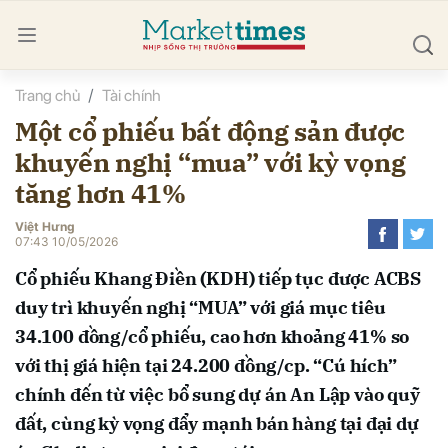
Trang chủ
Tài chính
bình luận
Một cổ phiếu bất động sản được
khuyến nghị “mua” với kỳ vọng
tăng hơn 41%
Việt Hưng
07:43 10/05/2026
Cổ phiếu Khang Điền (KDH) tiếp tục được ACBS
Hủy
G
duy trì khuyến nghị “MUA” với giá mục tiêu
34.100 đồng/cổ phiếu, cao hơn khoảng 41% so
với thị giá hiện tại 24.200 đồng/cp. “Cú hích”
chính đến từ việc bổ sung dự án An Lập vào quỹ
đất, cùng kỳ vọng đẩy mạnh bán hàng tại đại dự