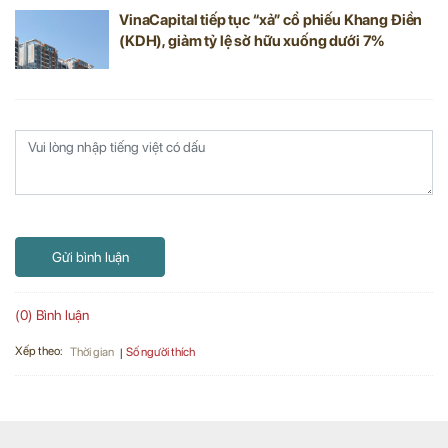
VinaCapital tiếp tục “xả” cổ phiếu Khang Điền
(KDH), giảm tỷ lệ sở hữu xuống dưới 7%
Gửi bình luận
(0) Bình luận
Xếp theo:
Số người thích
Thời gian