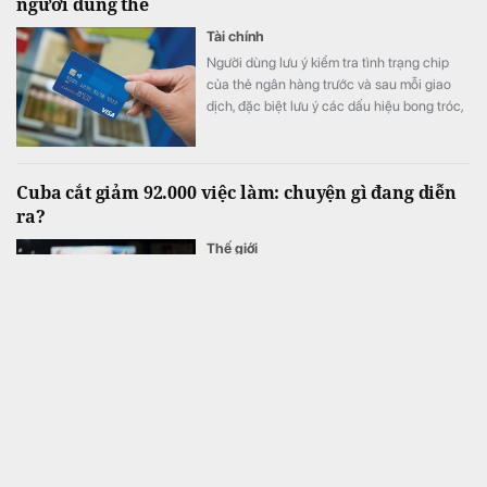
người dùng thẻ
Tài chính
Người dùng lưu ý kiểm tra tình trạng chip
của thẻ ngân hàng trước và sau mỗi giao
dịch, đặc biệt lưu ý các dấu hiệu bong tróc,
nứt, lệch vị trí hoặc bất thường.
Cuba cắt giảm 92.000 việc làm: chuyện gì đang diễn
ra?
Thế giới
Đây là một trong những biện pháp của
Chính phủ Cuba vừa đưa ra trong thời gian
gần đây.
Chính phủ yêu cầu nâng tỷ lệ sở hữu Nhà nước tại
VietinBank lên tối thiểu 65%
Tài chính
Đây là một trong những nội dung tại Quyết