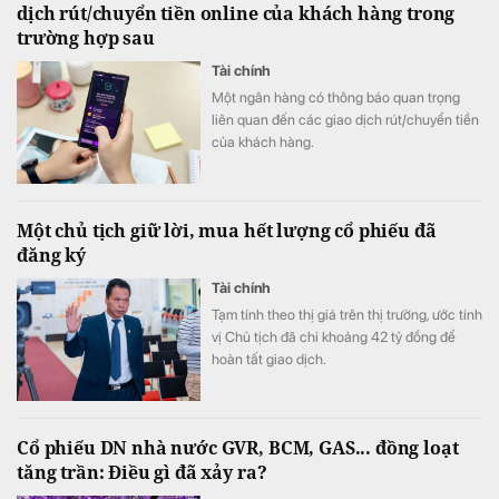
dịch rút/chuyển tiền online của khách hàng trong
trường hợp sau
Tài chính
Một ngân hàng có thông báo quan trọng
liên quan đến các giao dịch rút/chuyển tiền
của khách hàng.
Một chủ tịch giữ lời, mua hết lượng cổ phiếu đã
đăng ký
Tài chính
Tạm tính theo thị giá trên thị trường, ước tính
vị Chủ tịch đã chi khoảng 42 tỷ đồng để
hoàn tất giao dịch.
Cổ phiếu DN nhà nước GVR, BCM, GAS... đồng loạt
tăng trần: Điều gì đã xảy ra?