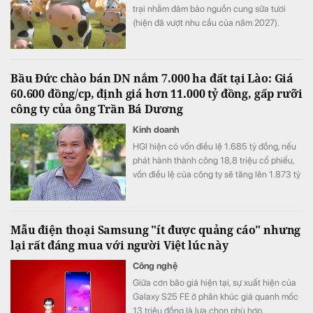
trại nhằm đảm bảo nguồn cung sữa tươi
(hiện đã vượt nhu cầu của năm 2027).
Bầu Đức chào bán DN nắm 7.000 ha đất tại Lào: Giá
60.600 đồng/cp, định giá hơn 11.000 tỷ đồng, gấp rưỡi
công ty của ông Trần Bá Dương
Kinh doanh
HGI hiện có vốn điều lệ 1.685 tỷ đồng, nếu
phát hành thành công 18,8 triệu cổ phiếu,
vốn điều lệ của công ty sẽ tăng lên 1.873 tỷ
đồng.
Mẫu điện thoại Samsung "ít được quảng cáo" nhưng
lại rất đáng mua với người Việt lúc này
Công nghệ
Giữa cơn bão giá hiện tại, sự xuất hiện của
Galaxy S25 FE ở phân khúc giá quanh mốc
13 triệu đồng là lựa chọn phù hợp.