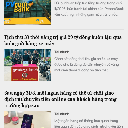
Dù lợi nhuận tiếp tục tăng trưởng trong quý
II/2026, bức tranh tài chính của PVcomBank
vẫn xuất hiện những gam màu trái chiều.
Động lực tăng trưởng lợi nhuận chủ yếu đến
từ việc ngân hàng cắt giảm mạnh chi phí dự
phòng rủi ro tín dụng, trong khi quy mô nợ
Tịch thu 39 thỏi vàng trị giá 29 tỷ đồng buôn lậu qua
có khả năng mất vốn (nợ nhóm 5) tiếp tục
biên giới bằng xe máy
tăng gần 20%, lên sát 3.900 tỷ đồng.
Tài chính
Cảnh sát đồng thời thu giữ chiếc xe máy
được cho là dùng để vận chuyển số vàng,
một điện thoại di động và tiền mặt.
Sau ngày 31/8, một ngân hàng có thể từ chối giao
dịch rút/chuyển tiền online của khách hàng trong
trường hợp sau
Tài chính
Một ngân hàng có thông báo quan trọng
liên quan đến các giao dịch rút/chuyển tiền