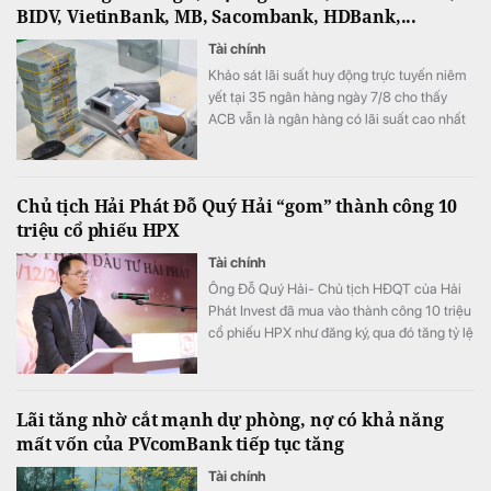
BIDV, VietinBank, MB, Sacombank, HDBank,...
Tài chính
Khảo sát lãi suất huy động trực tuyến niêm
yết tại 35 ngân hàng ngày 7/8 cho thấy
ACB vẫn là ngân hàng có lãi suất cao nhất
với 7,8%/năm cho kỳ hạn 12 tháng, trong khi
LPBank duy trì mức 7,3%/năm và có 8 ngân
hàng niêm yết lãi suất từ 7%/năm trở lên.
Chủ tịch Hải Phát Đỗ Quý Hải “gom” thành công 10
triệu cổ phiếu HPX
Tài chính
Ông Đỗ Quý Hải- Chủ tịch HĐQT của Hải
Phát Invest đã mua vào thành công 10 triệu
cổ phiếu HPX như đăng ký, qua đó tăng tỷ lệ
sở hữu lên mức 16,71% vốn.
Lãi tăng nhờ cắt mạnh dự phòng, nợ có khả năng
mất vốn của PVcomBank tiếp tục tăng
Tài chính