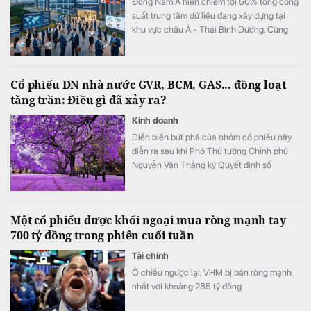
Đông Nam Á hiện chiếm tới 50% tổng công
suất trung tâm dữ liệu đang xây dựng tại
khu vực châu Á - Thái Bình Dương. Cùng
với sự bứt phá của Malaysia và Thái Lan,
Việt Nam cũng đang thu hút sự chú ý mạnh
mẽ từ các “ông lớn” hyperscale và AI toàn
Cổ phiếu DN nhà nước GVR, BCM, GAS... đồng loạt
cầu với nguồn cung tương lai tại TP.HCM
tăng trần: Điều gì đã xảy ra?
đạt 68MW cùng nhiều thỏa thuận đầu tư
quy mô lớn.
Kinh doanh
Diễn biến bứt phá của nhóm cổ phiếu này
diễn ra sau khi Phó Thủ tướng Chính phủ
Nguyễn Văn Thắng ký Quyết định số
40/2026/QĐ-TTg ngày 05/8/2026 của Thủ
tướng Chính phủ về tiêu chí phân loại
doanh nghiệp để thực hiện cơ cấu lại vốn
Một cổ phiếu được khối ngoại mua ròng mạnh tay
nhà nước tại doanh nghiệp nhà nước, doanh
700 tỷ đồng trong phiên cuối tuần
nghiệp có vốn nhà nước.
Tài chính
Ở chiều ngược lại, VHM bị bán ròng mạnh
nhất với khoảng 285 tỷ đồng.