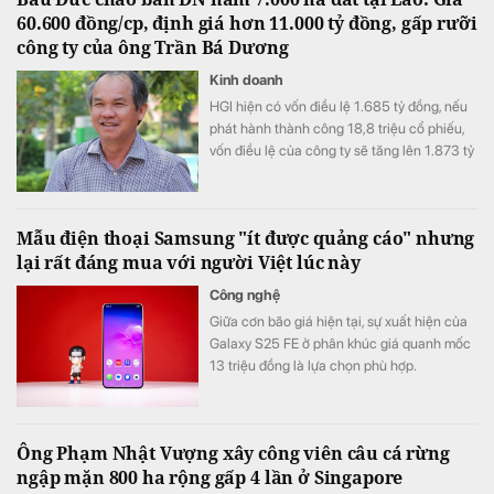
60.600 đồng/cp, định giá hơn 11.000 tỷ đồng, gấp rưỡi
công ty của ông Trần Bá Dương
Kinh doanh
HGI hiện có vốn điều lệ 1.685 tỷ đồng, nếu
phát hành thành công 18,8 triệu cổ phiếu,
vốn điều lệ của công ty sẽ tăng lên 1.873 tỷ
đồng.
Mẫu điện thoại Samsung "ít được quảng cáo" nhưng
lại rất đáng mua với người Việt lúc này
Công nghệ
Giữa cơn bão giá hiện tại, sự xuất hiện của
Galaxy S25 FE ở phân khúc giá quanh mốc
13 triệu đồng là lựa chọn phù hợp.
Ông Phạm Nhật Vượng xây công viên câu cá rừng
ngập mặn 800 ha rộng gấp 4 lần ở Singapore