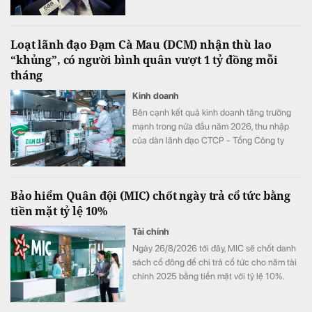
Loạt lãnh đạo Đạm Cà Mau (DCM) nhận thù lao
“khủng”, có người bình quân vượt 1 tỷ đồng mỗi
tháng
Kinh doanh
Bên cạnh kết quả kinh doanh tăng trưởng
mạnh trong nửa đầu năm 2026, thu nhập
của dàn lãnh đạo CTCP - Tổng Công ty
Phân bón Dầu khí Cà Mau (Đạm Cà Mau,
HoSE: DCM) cũng tăng vọt so với cùng kỳ
năm trước. Có lãnh đạo nhận thù lao hơn 4
Bảo hiểm Quân đội (MIC) chốt ngày trả cổ tức bằng
tỷ đồng chỉ sau 6 tháng, đặc biệt có trường
tiền mặt tỷ lệ 10%
hợp bình quân vượt 1 tỷ đồng mỗi tháng.
Tài chính
Ngày 26/8/2026 tới đây, MIC sẽ chốt danh
sách cổ đông để chi trả cổ tức cho năm tài
chính 2025 bằng tiền mặt với tỷ lệ 10%.