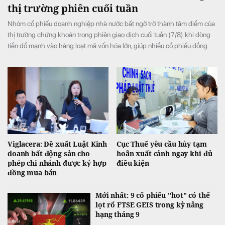
thị trường phiên cuối tuần
Nhóm cổ phiếu doanh nghiệp nhà nước bất ngờ trở thành tâm điểm của
thị trường chứng khoán trong phiên giao dịch cuối tuần (7/8) khi dòng
tiền đổ mạnh vào hàng loạt mã vốn hóa lớn, giúp nhiều cổ phiếu đồng
loạt tăng kịch trần và đưa VN-Index đảo chiều tăng điểm sau khi mở cửa
trong sắc đỏ.
Viglacera: Đề xuất Luật Kinh
Cục Thuế yêu cầu hủy tạm
doanh bất động sản cho
hoãn xuất cảnh ngay khi đủ
phép chi nhánh được ký hợp
điều kiện
đồng mua bán
Mới nhất: 9 cổ phiếu "hot" có thể
lọt rổ FTSE GEIS trong kỳ nâng
hạng tháng 9