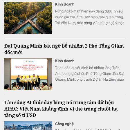
Kinh doanh
Rừng ngập mặn hiện nay đang được nhiều
quốc gia coi là tài sản sinh thái quan trọng.
Tại Việt Nam, một công viên rừng ngập mặn
quy mô khoảng 800 ha đang được quy
hoạch trong đại đô thị Hạ Long Xanh,
Quảng Ninh.
Đại Quang Minh bất ngờ bổ nhiệm 2 Phó Tổng Giám
đốc mới
Kinh doanh
Theo các quyết định bổ nhiệm, ông Trần
Anh Long giữ chức Phó Tổng Giám đốc Đại
Quang Minh, phụ trách Dự án Hạ tầng giao
thông; ông Nguyễn Phi Hùng giữ chức Phó
Tổng Giám đốc Đại Quang Minh, phụ trách
Thi công xây dựng Bất động sản & Khu đô
Làn sóng AI thúc đẩy bùng nổ trung tâm dữ liệu
thị - Khu công nghiệp.
APAC: Việt Nam khẳng định vị thế trong chuỗi hạ
tầng số tỉ USD
Công nghệ