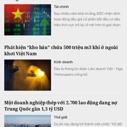
Tài chính
Sau nhiều năm khá im ắng, BSC nhận định
hoạt động đấu giá cổ phần bắt đầu có dấu
hiệu tích cực trở lại, rõ nét hơn từ giai đoạn
cuối năm 2025.
Phát hiện “kho báu” chứa 500 triệu m3 khí ở ngoài
khơi Việt Nam
Kinh doanh
Đây là thông tin được Liên doanh Việt - Nga
Vietsovpetro công bố.
Một doanh nghiệp thép với 2.700 lao động đang nợ
Trung Quốc gần 1,3 tỷ USD
Thế giới
Dự án này đang trở thành một chiếc "hố đốt