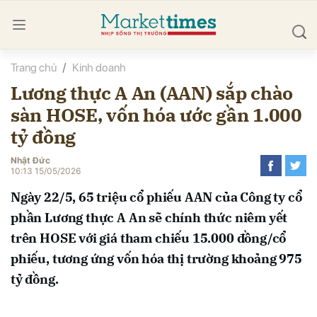
Trang chủ
Kinh doanh
bình luận
Lương thực A An (AAN) sắp chào
sàn HOSE, vốn hóa ước gần 1.000
tỷ đồng
Nhật Đức
10:13 15/05/2026
Ngày 22/5, 65 triệu cổ phiếu AAN của Công ty cổ
Hủy
G
phần Lương thực A An sẽ chính thức niêm yết
trên HOSE với giá tham chiếu 15.000 đồng/cổ
phiếu, tương ứng vốn hóa thị trường khoảng 975
tỷ đồng.