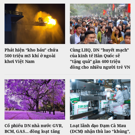
Phát hiện “kho báu” chứa
Cùng LHQ, DN "huyết mạch"
500 triệu m3 khí ở ngoài
của kinh tế Hàn Quốc sẽ
khơi Việt Nam
"tặng quà" gần 400 triệu
đồng cho nhiều người trẻ VN
Cổ phiếu DN nhà nước GVR,
Loạt lãnh đạo Đạm Cà Mau
BCM, GAS... đồng loạt tăng
(DCM) nhận thù lao “khủng”,