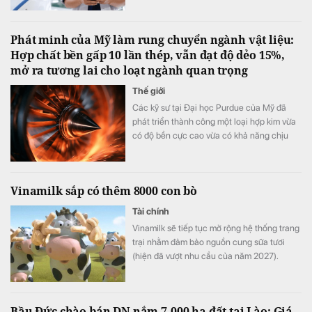
định đặt cọc sớm sau khi ra mắt nhờ những
thay đổi đánh trúng nhu cầu sử dụng thực
Phát minh của Mỹ làm rung chuyển ngành vật liệu:
tế.
Hợp chất bền gấp 10 lần thép, vẫn đạt độ dẻo 15%,
mở ra tương lai cho loạt ngành quan trọng
Thế giới
Các kỹ sư tại Đại học Purdue của Mỹ đã
phát triển thành công một loại hợp kim vừa
có độ bền cực cao vừa có khả năng chịu
biến dạng tốt.
Vinamilk sắp có thêm 8000 con bò
Tài chính
Vinamilk sẽ tiếp tục mở rộng hệ thống trang
trại nhằm đảm bảo nguồn cung sữa tươi
(hiện đã vượt nhu cầu của năm 2027).
Bầu Đức chào bán DN nắm 7.000 ha đất tại Lào: Giá