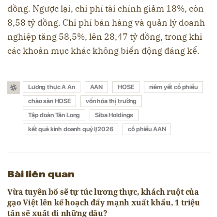
đồng. Ngược lại, chi phí tài chính giảm 18%, còn
8,58 tỷ đồng. Chi phí bán hàng và quản lý doanh
nghiệp tăng 58,5%, lên 28,47 tỷ đồng, trong khi
các khoản mục khác không biến động đáng kể.
Lương thực A An
AAN
HOSE
niêm yết cổ phiếu
chào sàn HOSE
vốn hóa thị trường
Tập đoàn Tân Long
Siba Holdings
kết quả kinh doanh quý I/2026
cổ phiếu AAN
Bài liên quan
Vừa tuyên bố sẽ tự túc lương thực, khách ruột của
gạo Việt lên kế hoạch đẩy mạnh xuất khẩu, 1 triệu
tấn sẽ xuất đi những đâu?