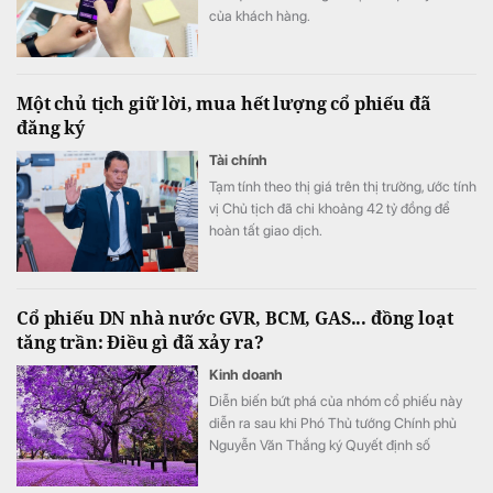
của khách hàng.
Một chủ tịch giữ lời, mua hết lượng cổ phiếu đã
đăng ký
Tài chính
Tạm tính theo thị giá trên thị trường, ước tính
vị Chủ tịch đã chi khoảng 42 tỷ đồng để
hoàn tất giao dịch.
Cổ phiếu DN nhà nước GVR, BCM, GAS... đồng loạt
tăng trần: Điều gì đã xảy ra?
Kinh doanh
Diễn biến bứt phá của nhóm cổ phiếu này
diễn ra sau khi Phó Thủ tướng Chính phủ
Nguyễn Văn Thắng ký Quyết định số
40/2026/QĐ-TTg ngày 05/8/2026 của Thủ
tướng Chính phủ về tiêu chí phân loại