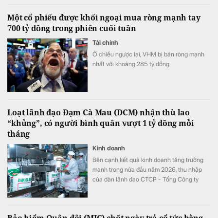
doanh nghiệp để thực hiện cơ cấu lại vốn
Một cổ phiếu được khối ngoại mua ròng mạnh tay
nhà nước tại doanh nghiệp nhà nước, doanh
700 tỷ đồng trong phiên cuối tuần
nghiệp có vốn nhà nước.
Tài chính
Ở chiều ngược lại, VHM bị bán ròng mạnh
nhất với khoảng 285 tỷ đồng.
Loạt lãnh đạo Đạm Cà Mau (DCM) nhận thù lao
“khủng”, có người bình quân vượt 1 tỷ đồng mỗi
tháng
Kinh doanh
Bên cạnh kết quả kinh doanh tăng trưởng
mạnh trong nửa đầu năm 2026, thu nhập
của dàn lãnh đạo CTCP - Tổng Công ty
Phân bón Dầu khí Cà Mau (Đạm Cà Mau,
HoSE: DCM) cũng tăng vọt so với cùng kỳ
năm trước. Có lãnh đạo nhận thù lao hơn 4
Bảo hiểm Quân đội (MIC) chốt ngày trả cổ tức bằng