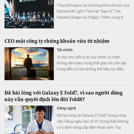
Theo kế hoạch, ba chương trình chủ lực của
DatVietVAC gồm Tinh Hà “Say Hi”, The
Masked Singer và 2 Ngày 1 Đêm, cùng 6
concert đều được lên lịch phát sóng từ nửa
cuối năm.
CEO một công ty chứng khoán vừa từ nhiệm
Tài chính
Vị này cho biết lý do sức khỏe cá nhân
không đảm bảo, trong thời gian tới cần tập
trung điều trị nên không thể tiếp tục điều
hành.
Đã hài lòng với Galaxy Z Fold7, vì sao người dùng
này vẫn quyết định lên đời Fold8?
Công nghệ
Đã hài lòng với Galaxy Z Fold7 trong công
việc hằng ngày, bác sĩ Vũ Trung Kiên không
có ý định nâng cấp điện thoại sớm. Tuy
nhiên, Galaxy Z Fold8 vẫn khiến anh quyết