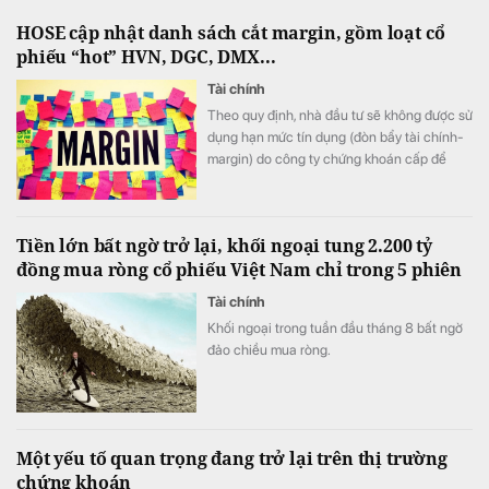
HOSE cập nhật danh sách cắt margin, gồm loạt cổ
phiếu “hot” HVN, DGC, DMX...
Tài chính
Theo quy định, nhà đầu tư sẽ không được sử
dụng hạn mức tín dụng (đòn bẩy tài chính-
margin) do công ty chứng khoán cấp để
mua 57 mã cổ phiếu bị xếp vào danh sách
chứng khoán không đủ điều kiện giao dịch
ký quỹ này.
Tiền lớn bất ngờ trở lại, khối ngoại tung 2.200 tỷ
đồng mua ròng cổ phiếu Việt Nam chỉ trong 5 phiên
Tài chính
Khối ngoại trong tuần đầu tháng 8 bất ngờ
đảo chiều mua ròng.
Một yếu tố quan trọng đang trở lại trên thị trường
chứng khoán