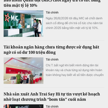
tỷ đồng chỉ sau 6 tháng, đặc biệt có trường
tiền mặt tỷ lệ 10%
hợp bình quân vượt 1 tỷ đồng mỗi tháng.
Tài chính
Ngày 26/8/2026 tới đây, MIC sẽ chốt danh
sách cổ đông để chi trả cổ tức cho năm tài
chính 2025 bằng tiền mặt với tỷ lệ 10%.
Tài khoản ngân hàng chưa từng được sử dụng bất
ngờ có số dư 100 triệu đồng
Tài chính
Chị T. bất ngờ khi biết mình đứng tên tài
khoản này và chưa từng sử dụng nên hoàn
toàn không hay biết về số tiền được chuyển
khoản vào.
Nhà sản xuất Anh Trai Say Hi tự tin vượt kế hoạch
nhờ loạt chương trình “bom tấn” cuối năm
Tài chính