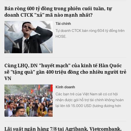
Bán ròng 600 tỷ đồng trong phiên cuối tuần, tự
doanh CTCK "xả" mã nào mạnh nhất?
Tài chính
Tự doanh CTCK bán ròng 604 tỷ đồng trên
HOSE.
Cùng LHQ, DN "huyết mạch" của kinh tế Hàn Quốc
sẽ "tặng quà" gần 400 triệu đồng cho nhiều người trẻ
VN
Kinh doanh
Các bạn trẻ của Việt Nam sẽ có cơ hội
nhận được gói hỗ trợ tài chính không hoàn
lại lên tới 15.000 USD (tương đương hơn
393 triệu đồng) khi tham gia chương trình
này.
Lãi suất ngân hàng 7/8 tại Agribank, Vietcombank,