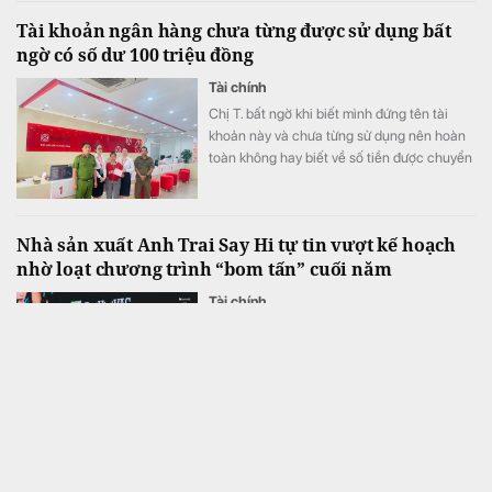
Tài khoản ngân hàng chưa từng được sử dụng bất
ngờ có số dư 100 triệu đồng
Tài chính
Chị T. bất ngờ khi biết mình đứng tên tài
khoản này và chưa từng sử dụng nên hoàn
toàn không hay biết về số tiền được chuyển
khoản vào.
Nhà sản xuất Anh Trai Say Hi tự tin vượt kế hoạch
nhờ loạt chương trình “bom tấn” cuối năm
Tài chính
Theo kế hoạch, ba chương trình chủ lực của
DatVietVAC gồm Tinh Hà “Say Hi”, The
Masked Singer và 2 Ngày 1 Đêm, cùng 6
concert đều được lên lịch phát sóng từ nửa
cuối năm.
CEO một công ty chứng khoán vừa từ nhiệm
Tài chính