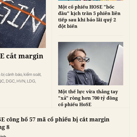
Một cổ phiếu HOSE "bốc
đầu" kịch trần 5 phiên liên
tiếp sau khi báo lãi quý 2
đột biến
E cắt margin
 bị cảnh báo, kiểm soát,
DQC, DGC, HVN, LDG,
Một thế lực vừa thẳng tay
"xả" ròng hơn 700 tỷ đồng
cổ phiếu HoSE
E công bố 57 mã cổ phiếu bị cắt margin
ng 8
hính