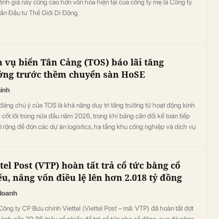
nh giá này cũng cao hơn vốn hóa hiện tại của công ty mẹ là Công ty
ần Đầu tư Thế Giới Di Động.
h vụ biển Tân Cảng (TOS) báo lãi tăng
ởng trước thềm chuyển sàn HoSE
hính
áng chú ý của TOS là khả năng duy trì tăng trưởng từ hoạt động kinh
cốt lõi trong nửa đầu năm 2026, trong khi bảng cân đối kế toán tiếp
 rộng để đón các dự án logistics, hạ tầng khu công nghiệp và dịch vụ
ượng, dầu khí ngoài khơi.
tel Post (VTP) hoàn tất trả cổ tức bằng cổ
ếu, nâng vốn điều lệ lên hơn 2.018 tỷ đồng
doanh
ông ty CP Bưu chính Viettel (Viettel Post – mã: VTP) đã hoàn tất đợt
ành gần 29,86 triệu cổ phiếu để trả cổ tức cho cổ đông, qua đó nâng