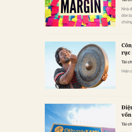
Nhà đ
đòn b
chứng
Côn
rục
Tài c
Hiện 
Điệ
vốn
Tài c