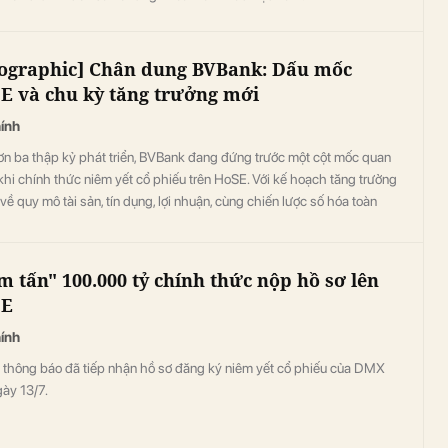
fographic] Chân dung BVBank: Dấu mốc
E và chu kỳ tăng trưởng mới
hính
ơn ba thập kỷ phát triển, BVBank đang đứng trước một cột mốc quan
khi chính thức niêm yết cổ phiếu trên HoSE. Với kế hoạch tăng trưởng
ề quy mô tài sản, tín dụng, lợi nhuận, cùng chiến lược số hóa toàn
à định vị rõ ở phân khúc bán lẻ - SME, ngân hàng đang hướng tới một
 phát triển mới với kỳ vọng nâng cao giá trị cho cổ đông.
m tấn" 100.000 tỷ chính thức nộp hồ sơ lên
SE
hính
thông báo đã tiếp nhận hồ sơ đăng ký niêm yết cổ phiếu của DMX
ày 13/7.