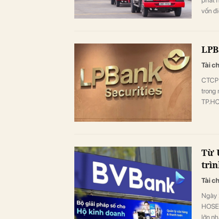
vốn đi
LPB
Tài c
CTCP 
trong 
TP.HC
Từ 
trìn
Tài c
Ngày 
HOSE,
lớn nh