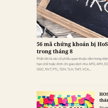
56 mã chứng khoán bị HoS
trong tháng 8
Phần lớn là các cổ phiếu quen thuộc nằm trong diện
hạn chế hoặc đình chỉ giao dịch như APG, APH, 
OGC, NVT, PTL, TDH, TLH, TMT, VCA,…
HOS
thá
Tài c