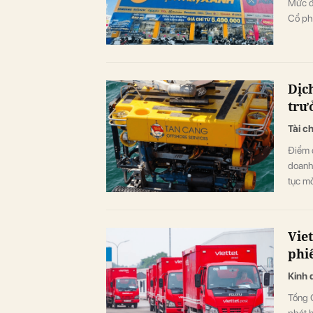
Mức đị
Cổ ph
Dịc
trư
Tài c
Điểm đ
doanh 
tục mở
năng l
Viet
phi
Kinh 
Tổng C
phát h