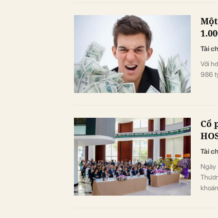
Một
1.00
Tài c
Với hơ
986 tỷ
Cổ 
HO
Tài c
Ngày 
Thươn
khoán
năm p
triển 