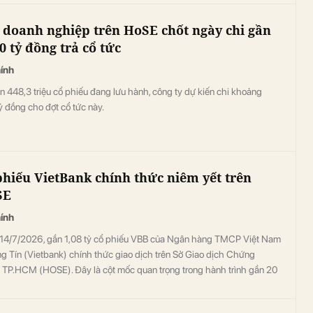
 doanh nghiệp trên HoSE chốt ngày chi gần
0 tỷ đồng trả cổ tức
hính
n 448,3 triệu cổ phiếu đang lưu hành, công ty dự kiến chi khoảng
 đồng cho đợt cổ tức này.
phiếu VietBank chính thức niêm yết trên
SE
hính
14/7/2026, gần 1,08 tỷ cổ phiếu VBB của Ngân hàng TMCP Việt Nam
g Tín (Vietbank) chính thức giao dịch trên Sở Giao dịch Chứng
 TP.HCM (HOSE). Đây là cột mốc quan trọng trong hành trình gần 20
hát triển của Vietbank, đánh dấu bước chuyển sang giai đoạn phát
mới với các tiêu chuẩn cao hơn về quản trị doanh nghiệp, minh bạch