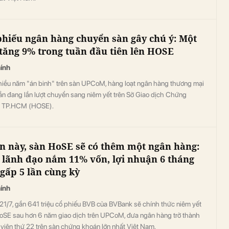
phiếu ngân hàng chuyển sàn gây chú ý: Một
tăng 9% trong tuần đầu tiên lên HOSE
hính
hiều năm "án binh" trên sàn UPCoM, hàng loạt ngân hàng thương mại
ần đang lần lượt chuyển sang niêm yết trên Sở Giao dịch Chứng
 TP.HCM (HOSE).
n này, sàn HoSE sẽ có thêm một ngân hàng:
 lãnh đạo nắm 11% vốn, lợi nhuận 6 tháng
 gấp 5 lần cùng kỳ
hính
21/7, gần 641 triệu cổ phiếu BVB của BVBank sẽ chính thức niêm yết
HoSE sau hơn 6 năm giao dịch trên UPCoM, đưa ngân hàng trở thành
viên thứ 22 trên sàn chứng khoán lớn nhất Việt Nam.