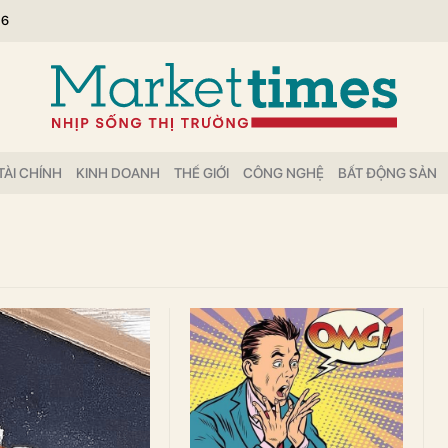
26
TÀI CHÍNH
KINH DOANH
THẾ GIỚI
CÔNG NGHỆ
BẤT ĐỘNG SẢN