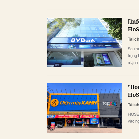
[In
HoS
Tài c
Sau h
trọng 
mạnh v
diện v
chu kỳ
"Bo
Ho
Tài c
HOSE 
vào ng