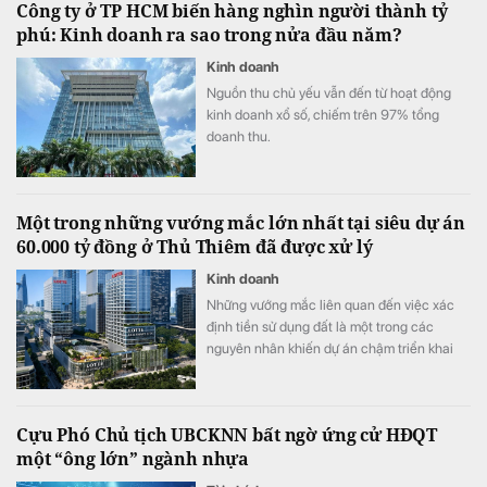
Công ty ở TP HCM biến hàng nghìn người thành tỷ
phú: Kinh doanh ra sao trong nửa đầu năm?
Kinh doanh
Nguồn thu chủ yếu vẫn đến từ hoạt động
kinh doanh xổ số, chiếm trên 97% tổng
doanh thu.
Một trong những vướng mắc lớn nhất tại siêu dự án
60.000 tỷ đồng ở Thủ Thiêm đã được xử lý
Kinh doanh
Những vướng mắc liên quan đến việc xác
định tiền sử dụng đất là một trong các
nguyên nhân khiến dự án chậm triển khai
dù đã động thổ từ tháng 9/2022.
Cựu Phó Chủ tịch UBCKNN bất ngờ ứng cử HĐQT
một “ông lớn” ngành nhựa