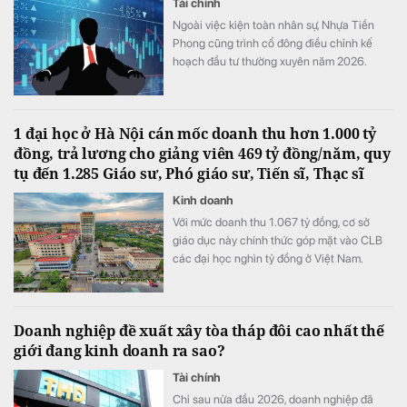
Tài chính
Ngoài việc kiện toàn nhân sự, Nhựa Tiền
Phong cũng trình cổ đông điều chỉnh kế
hoạch đầu tư thường xuyên năm 2026.
1 đại học ở Hà Nội cán mốc doanh thu hơn 1.000 tỷ
đồng, trả lương cho giảng viên 469 tỷ đồng/năm, quy
tụ đến 1.285 Giáo sư, Phó giáo sư, Tiến sĩ, Thạc sĩ
Kinh doanh
Với mức doanh thu 1.067 tỷ đồng, cơ sở
giáo dục này chính thức góp mặt vào CLB
các đại học nghìn tỷ đồng ở Việt Nam.
Doanh nghiệp đề xuất xây tòa tháp đôi cao nhất thế
giới đang kinh doanh ra sao?
Tài chính
Chỉ sau nửa đầu 2026, doanh nghiệp đã