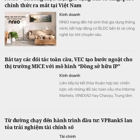
chính thức ra mắt tại Việt Nam
Kinh doanh
NNIO mang đến hệ sinh thái gia dụng thông
minh, kết hợp động cơ BLDC bền bỉ và công
nghệ lọc khí chuyên sâu.
Bắt tay các đối tác toàn cầu, VEC tạo bước ngoặt cho
thị trường MICE với mô hình “Đồng sở hữu IP”
Kinh doanh
Liên tiếp ký kết thỏa thuận hợp tác chiến
lược với những đối tác toàn cầu như Informa
Markets, VINEXAD hay Chaoyu, Trung tâm
Triển lãm Việt Nam (VEC) vừa tạo ra bước
ngoặt cho thị trường MICE (hội nghị, triển
lãm, sự kiện).
Từ đường chạy đến hành trình đầu tư: VPBankS lan
tỏa trải nghiệm tài chính số
Tài chính