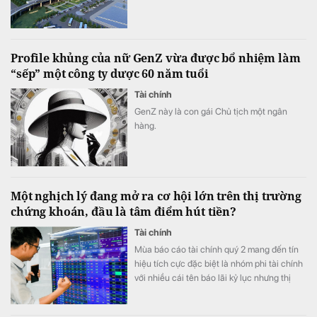
Profile khủng của nữ GenZ vừa được bổ nhiệm làm
“sếp” một công ty dược 60 năm tuổi
Tài chính
GenZ này là con gái Chủ tịch một ngân
hàng.
Một nghịch lý đang mở ra cơ hội lớn trên thị trường
chứng khoán, đầu là tâm điểm hút tiền?
Tài chính
Mùa báo cáo tài chính quý 2 mang đến tín
hiệu tích cực đặc biệt là nhóm phi tài chính
với nhiều cái tên báo lãi kỷ lục nhưng thị
trường có vẻ chưa phản ánh đầy đủ tốc độ
tăng trưởng lợi nhuận.