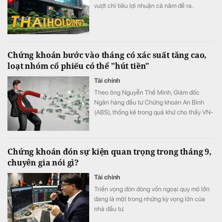
vượt chỉ tiêu lợi nhuận cả năm đề ra.
Chứng khoán bước vào tháng có xác suất tăng cao,
loạt nhóm cổ phiếu có thể "hút tiền"
Tài chính
Theo ông Nguyễn Thế Minh, Giám đốc
Ngân hàng đầu tư Chứng khoán An Bình
(ABS), thống kê trong quá khứ cho thấy VN-
Index có xác suất tăng cao trong tháng 8,
với mức tăng trung bình trên 2%.
Chứng khoán đón sự kiện quan trọng trong tháng 9,
chuyên gia nói gì?
Tài chính
Triển vọng đón dòng vốn ngoại quy mô lớn
đang là một trong những kỳ vọng lớn của
nhà đầu tư.