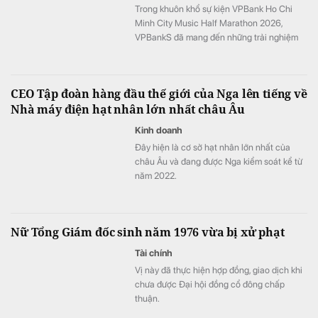
Trong khuôn khổ sự kiện VPBank Ho Chi
Minh City Music Half Marathon 2026,
VPBankS đã mang đến những trải nghiệm
đầu tư gần gũi thông qua chuỗi hoạt động
giải trí hấp dẫn và cơ hội khám phá nền
tảng dịch vụ đầu tư số hiện đại – NEO
CEO Tập đoàn hàng đầu thế giới của Nga lên tiếng về
Invest.
Nhà máy điện hạt nhân lớn nhất châu Âu
Kinh doanh
Đây hiện là cơ sở hạt nhân lớn nhất của
châu Âu và đang được Nga kiểm soát kể từ
năm 2022.
Nữ Tổng Giám đốc sinh năm 1976 vừa bị xử phạt
Tài chính
Vị này đã thực hiện hợp đồng, giao dịch khi
chưa được Đại hội đồng cổ đông chấp
thuận.