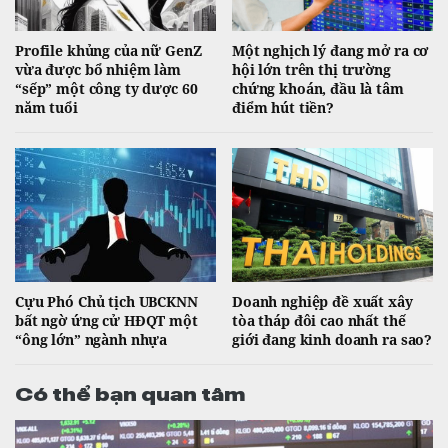
Profile khủng của nữ GenZ
Một nghịch lý đang mở ra cơ
vừa được bổ nhiệm làm
hội lớn trên thị trường
“sếp” một công ty dược 60
chứng khoán, đầu là tâm
năm tuổi
điểm hút tiền?
Cựu Phó Chủ tịch UBCKNN
Doanh nghiệp đề xuất xây
bất ngờ ứng cử HĐQT một
tòa tháp đôi cao nhất thế
“ông lớn” ngành nhựa
giới đang kinh doanh ra sao?
Có thể bạn quan tâm