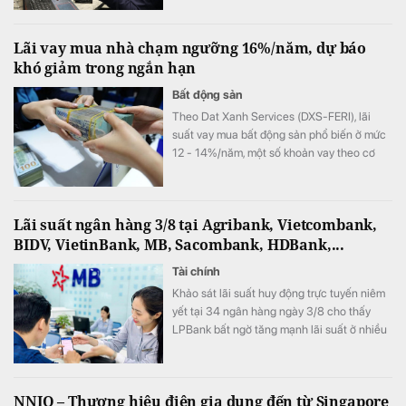
Lãi vay mua nhà chạm ngưỡng 16%/năm, dự báo
khó giảm trong ngắn hạn
Bất động sản
Theo Dat Xanh Services (DXS-FERI), lãi
suất vay mua bất động sản phổ biến ở mức
12 - 14%/năm, một số khoản vay theo cơ
chế thả nổi đã lên tới 15 - 16%/năm.
Lãi suất ngân hàng 3/8 tại Agribank, Vietcombank,
BIDV, VietinBank, MB, Sacombank, HDBank,...
Tài chính
Khảo sát lãi suất huy động trực tuyến niêm
yết tại 34 ngân hàng ngày 3/8 cho thấy
LPBank bất ngờ tăng mạnh lãi suất ở nhiều
kỳ hạn, ACB vẫn giữ vị trí dẫn đầu thị trường
với lãi suất 7,8%/năm.
NNIO – Thương hiệu điện gia dụng đến từ Singapore