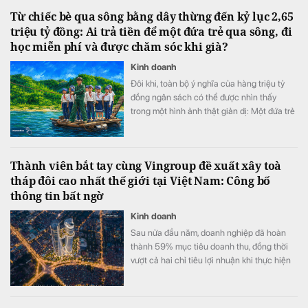
Từ chiếc bè qua sông bằng dây thừng đến kỷ lục 2,65
triệu tỷ đồng: Ai trả tiền để một đứa trẻ qua sông, đi
học miễn phí và được chăm sóc khi già?
Kinh doanh
Đôi khi, toàn bộ ý nghĩa của hàng triệu tỷ
đồng ngân sách có thể được nhìn thấy
trong một hình ảnh thật giản dị: Một đứa trẻ
khoác cặp, bình thản bước qua dòng nước
xiết.
Thành viên bắt tay cùng Vingroup đề xuất xây toà
tháp đôi cao nhất thế giới tại Việt Nam: Công bố
thông tin bất ngờ
Kinh doanh
Sau nửa đầu năm, doanh nghiệp đã hoàn
thành 59% mục tiêu doanh thu, đồng thời
vượt cả hai chỉ tiêu lợi nhuận khi thực hiện
105% kế hoạch lợi nhuận trước thuế và
111% kế hoạch lợi nhuận sau thuế.