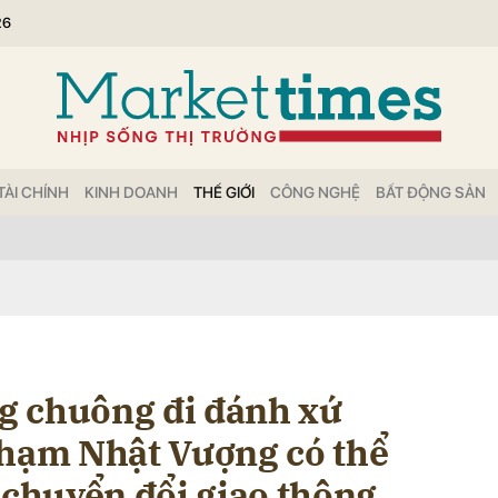
26
bình luận
TÀI CHÍNH
KINH DOANH
THẾ GIỚI
CÔNG NGHỆ
BẤT ĐỘNG SẢN
Hủy
G
g chuông đi đánh xứ
Phạm Nhật Vượng có thể
 chuyển đổi giao thông