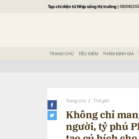
Tạp chí điện tử Nhịp sống thị trường
|
08/08/20
Gửi 
TRANG CHỦ
TIÊU ĐIỂM
THẨM ĐỊNH GIÁ
Trang chủ
Thế giới
Không chỉ man
người, tỷ phú 
tạo cú hích cho