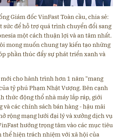
ng Giám đốc VinFast Toàn cầu, chia sẻ:
t sức để hỗ trợ quá trình chuyển đổi sang
nesia một cách thuận lợi và an tâm nhất.
 tôi mong muốn chung tay kiến tạo những
 góp phần thúc đẩy sự phát triển xanh và
c mới cho hành trình hơn 1 năm "mang
 của tỷ phú Phạm Nhật Vượng. Bên cạnh
h thức động thổ nhà máy lắp ráp, giới
g và các chính sách bán hàng - hậu mãi
ở rộng mạng lưới đại lý và xưởng dịch vụ
 VinFast hướng trọng tâm vào các mục tiêu
 thể hiện trách nhiệm với xã hội của