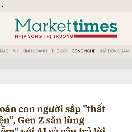
26
bình luận
TÀI CHÍNH
KINH DOANH
THẾ GIỚI
CÔNG NGHỆ
BẤT ĐỘNG SẢN
Hủy
G
oán con người sắp "thất
ện", Gen Z săn lùng
m" với AI và câu trả lời