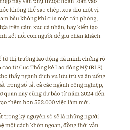
hiệp này vẫn phụ thuộc hoàn toàn vào
óc không thể sao chép: xoa dịu một vị
cảm bầu không khí của một căn phòng,
 dựa trên cảm xúc cá nhân, hay kiến tạo
nh kết nối con người để giữ chân khách
tế từ thị trường lao động đã minh chứng rõ
o cáo từ Cục Thống kê Lao động Mỹ (BLS)
ho thấy ngành dịch vụ lưu trú và ăn uống
ất trong số tất cả các ngành công nghiệp,
cơ quan này cũng dự báo từ năm 2024 đến
 tạo thêm hơn 553.000 việc làm mới.
t trong kỷ nguyên số sẽ là những người
hệ một cách khôn ngoan, đồng thời vẫn