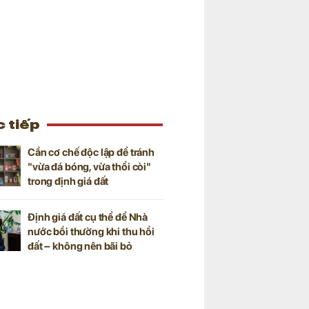
 tiếp
Cần cơ chế độc lập để tránh
"vừa đá bóng, vừa thổi còi"
trong định giá đất
Định giá đất cụ thể để Nhà
nước bồi thường khi thu hồi
đất – không nên bãi bỏ