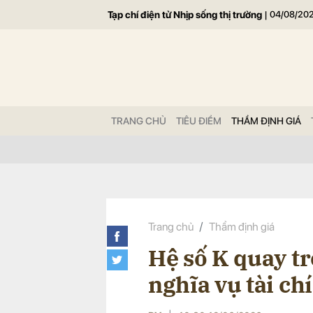
Tạp chí điện tử Nhịp sống thị trường
|
04/08/20
Gửi 
TRANG CHỦ
TIÊU ĐIỂM
THẨM ĐỊNH GIÁ
Trang chủ
Thẩm định giá
Hệ số K quay trở
nghĩa vụ tài ch