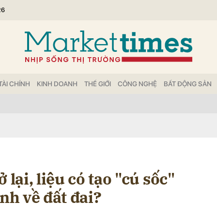
26
bình luận
TÀI CHÍNH
KINH DOANH
THẾ GIỚI
CÔNG NGHỆ
BẤT ĐỘNG SẢN
Hủy
G
 lại, liệu có tạo "cú sốc"
ính về đất đai?