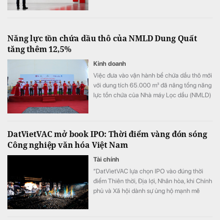
Năng lực tồn chứa dầu thô của NMLD Dung Quất
tăng thêm 12,5%
Kinh doanh
Việc đưa vào vận hành bể chứa dầu thô mới
với dung tích 65.000 m³ đã nâng tổng năng
lực tồn chứa của Nhà máy Lọc dầu (NMLD)
Dung Quất từ khoảng 520.000 m³ lên
585.000 m³, tương đương tăng thêm 12,5%.
Công trình không chỉ mở rộng quy mô tồn
DatVietVAC mở book IPO: Thời điểm vàng đón sóng
chứa dầu thô của NMLD Dung Quất mà
Công nghiệp văn hóa Việt Nam
còn nâng cao khả năng chủ động nguồn
nguyên liệu, tăng tính linh hoạt trong chế
Tài chính
biến, góp phần củng cố an ninh năng lượng
“DatVietVAC lựa chọn IPO vào đúng thời
quốc gia.
điểm Thiên thời, Địa lợi, Nhân hòa, khi Chính
phủ và Xã hội dành sự ủng hộ mạnh mẽ
chưa từng có cho Công nghiệp văn hóa” -
Ông Đinh Bá Thành, Chủ tịch sáng lập