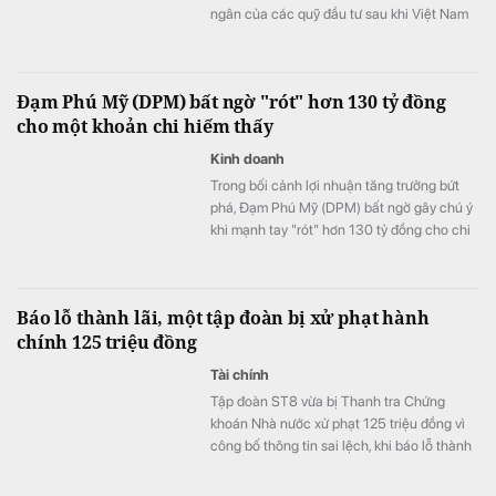
ngân của các quỹ đầu tư sau khi Việt Nam
được nâng hạng. Nhiều công ty chứng
khoán đã chỉ ra những cái tên được dự báo
hút mạnh dòng vốn ngoại trong đợt cơ cấu
Đạm Phú Mỹ (DPM) bất ngờ "rót" hơn 130 tỷ đồng
đầu tiên.
cho một khoản chi hiếm thấy
Kinh doanh
Trong bối cảnh lợi nhuận tăng trưởng bứt
phá, Đạm Phú Mỹ (DPM) bất ngờ gây chú ý
khi mạnh tay "rót" hơn 130 tỷ đồng cho chi
phí nghiên cứu phát triển trong quý II/2026.
Đây là mức chi cao kỷ lục, gấp gần 159 lần
so với cùng kỳ năm trước và là nguyên nhân
Báo lỗ thành lãi, một tập đoàn bị xử phạt hành
chính khiến chi phí quản lý doanh nghiệp
chính 125 triệu đồng
tăng vọt.
Tài chính
Tập đoàn ST8 vừa bị Thanh tra Chứng
khoán Nhà nước xử phạt 125 triệu đồng vì
công bố thông tin sai lệch, khi báo lỗ thành
lãi.