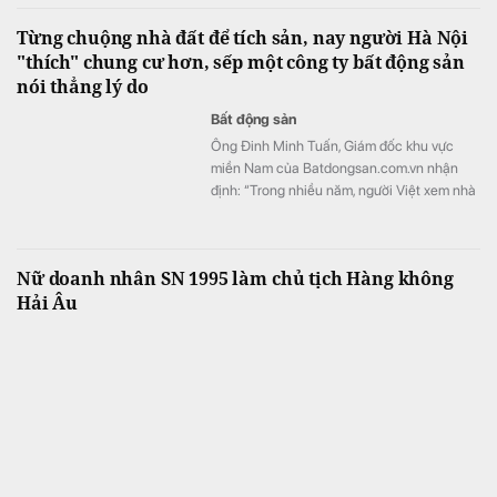
Từng chuộng nhà đất để tích sản, nay người Hà Nội
"thích" chung cư hơn, sếp một công ty bất động sản
nói thẳng lý do
Bất động sản
Ông Đinh Minh Tuấn, Giám đốc khu vực
miền Nam của Batdongsan.com.vn nhận
định: “Trong nhiều năm, người Việt xem nhà
đất là đích đến cuối cùng của quá trình tích
lũy. Tuy nhiên, dữ liệu năm 2026 cho thấy
chung cư đang dần trở thành lựa chọn ưu
Nữ doanh nhân SN 1995 làm chủ tịch Hàng không
tiên".
Hải Âu
Kinh doanh
Bà Bùi Ngọc Bích Phương hiện giữ cương vị
Chủ tịch HĐQT CTCP Hàng không Hải Âu
(Hải Âu Aviation).
Một doanh nghiệp chuẩn bị trả cổ tức 80% bằng tiền