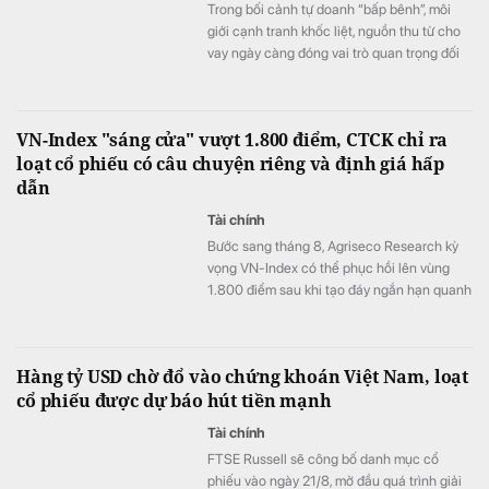
Trong bối cảnh tự doanh “bấp bênh”, môi
giới cạnh tranh khốc liệt, nguồn thu từ cho
vay ngày càng đóng vai trò quan trọng đối
với các CTCK.
VN-Index "sáng cửa" vượt 1.800 điểm, CTCK chỉ ra
loạt cổ phiếu có câu chuyện riêng và định giá hấp
dẫn
Tài chính
Bước sang tháng 8, Agriseco Research kỳ
vọng VN-Index có thể phục hồi lên vùng
1.800 điểm sau khi tạo đáy ngắn hạn quanh
1.651 điểm.
Hàng tỷ USD chờ đổ vào chứng khoán Việt Nam, loạt
cổ phiếu được dự báo hút tiền mạnh
Tài chính
FTSE Russell sẽ công bố danh mục cổ
phiếu vào ngày 21/8, mở đầu quá trình giải