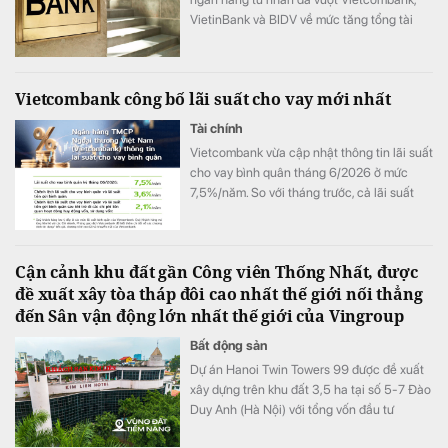
VietinBank và BIDV về mức tăng tổng tài
sản, bổ sung thêm hơn 242.000 tỷ đồng chỉ
sau 6 tháng.
Vietcombank công bố lãi suất cho vay mới nhất
Tài chính
Vietcombank vừa cập nhật thông tin lãi suất
cho vay bình quân tháng 6/2026 ở mức
7,5%/năm. So với tháng trước, cả lãi suất
cho vay bình quân và các chỉ tiêu chênh
lệch lãi suất đều tăng.
Cận cảnh khu đất gần Công viên Thống Nhất, được
đề xuất xây tòa tháp đôi cao nhất thế giới nối thẳng
đến Sân vận động lớn nhất thế giới của Vingroup
Bất động sản
Dự án Hanoi Twin Towers 99 được đề xuất
xây dựng trên khu đất 3,5 ha tại số 5-7 Đào
Duy Anh (Hà Nội) với tổng vốn đầu tư
khoảng 3-3,5 tỷ USD. Nếu được chấp