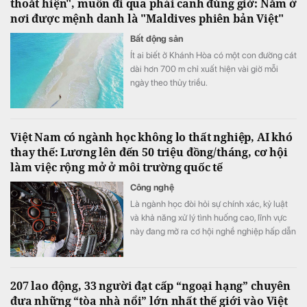
thoắt hiện", muốn đi qua phải canh đúng giờ: Nằm ở
nơi được mệnh danh là "Maldives phiên bản Việt"
Bất động sản
Ít ai biết ở Khánh Hòa có một con đường cát
dài hơn 700 m chỉ xuất hiện vài giờ mỗi
ngày theo thủy triều.
Việt Nam có ngành học không lo thất nghiệp, AI khó
thay thế: Lương lên đến 50 triệu đồng/tháng, cơ hội
làm việc rộng mở ở môi trường quốc tế
Công nghệ
Là ngành học đòi hỏi sự chính xác, kỷ luật
và khả năng xử lý tình huống cao, lĩnh vực
này đang mở ra cơ hội nghề nghiệp hấp dẫn
trong bối cảnh nhiều doanh nghiệp thiếu
hụt nhân lực kỹ thuật chất lượng cao.
207 lao động, 33 người đạt cấp “ngoại hạng” chuyên
đưa những “tòa nhà nổi” lớn nhất thế giới vào Việt