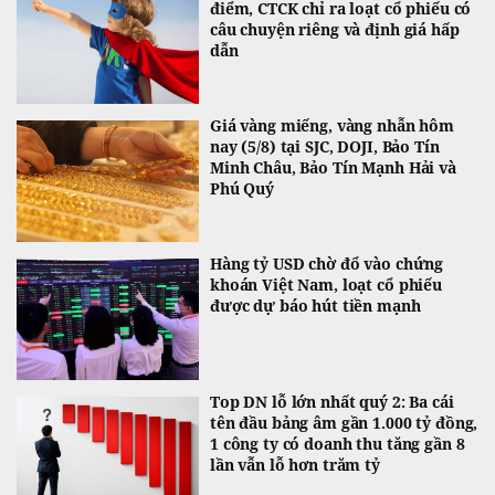
điểm, CTCK chỉ ra loạt cổ phiếu có
câu chuyện riêng và định giá hấp
dẫn
Giá vàng miếng, vàng nhẫn hôm
nay (5/8) tại SJC, DOJI, Bảo Tín
Minh Châu, Bảo Tín Mạnh Hải và
Phú Quý
Hàng tỷ USD chờ đổ vào chứng
khoán Việt Nam, loạt cổ phiếu
được dự báo hút tiền mạnh
Top DN lỗ lớn nhất quý 2: Ba cái
tên đầu bảng âm gần 1.000 tỷ đồng,
1 công ty có doanh thu tăng gần 8
lần vẫn lỗ hơn trăm tỷ