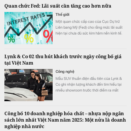
DatVietVAC chia sẻ tại sự kiện mở book IPO
Quan chức Fed: Lãi suất cần tăng cao hơn nữa
của doanh nghiệp. Đồng thời, cho biết cột
mốc IPO sẽ tạo cơ hội để đội ngũ nhân sự,
Thế giới
nghệ sĩ và người hâm mộ cùng trở thành
Một quan chức cấp cao của Cục Dự trữ
những người đồng sở hữu hệ sinh thái đã
Liên bang Mỹ (Fed) cho rằng mức lãi suất
nuôi dưỡng khát vọng và giấc mơ của họ
hiện tại chưa đủ sức kìm hãm nền kinh tế.
suốt nhiều năm.
Lynk & Co 02 thu hút khách trước ngày công bố giá
tại Việt Nam
Công nghệ
Mẫu SUV thuần điện đầu tiên của Lynk &
Co ghi nhận lượng khách đến tìm hiểu tại
nhiều showroom trước thời điểm ra mắt
chính thức ngày 11/8. Hãng cho biết xe
hướng đến nhóm khách trẻ yêu thích công
nghệ và phong cách, đồng thời hoàn thiện
Công bố 10 doanh nghiệp hóa chất – nhựa nộp ngân
danh mục sản phẩm điện hóa tại Việt Nam.
sách lớn nhất Việt Nam năm 2025: Một nửa là doanh
nghiệp nhà nước