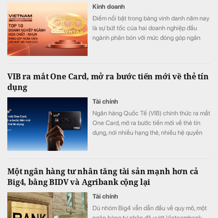
Kinh doanh
Điểm nổi bật trong bảng vinh danh năm nay
là sự bứt tốc của hai doanh nghiệp đầu
ngành phân bón với mức đóng góp ngân
sách tăng 89% và 115%. Nhiều doanh
nghiệp khác cũng ghi nhận mức tăng
trưởng hai chữ số như Đức Giang, PLC hay
VIB ra mắt One Card, mở ra bước tiến mới về thẻ tín
Stavian Group.
dụng
Tài chính
Ngân hàng Quốc Tế (VIB) chính thức ra mắt
One Card, mở ra bước tiến mới về thẻ tín
dụng, nơi nhiều hạng thẻ, nhiều hệ quyền
lợi, nhiều nhóm đặc quyền và khả năng phát
triển cùng khách hàng được tích hợp trên
một chiếc thẻ duy nhất.
Một ngân hàng tư nhân tăng tài sản mạnh hơn cả
Big4, bằng BIDV và Agribank cộng lại
Tài chính
Dù nhóm Big4 vẫn dẫn đầu về quy mô, một
ngân hàng tư nhân đã vượt Vietcombank,