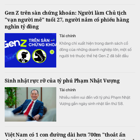
thuận, công trình cao 568 m sẽ trở thành
tòa tháp đôi cao nhất thế giới theo phương
Gen Z trên sàn chứng khoán: Người làm Chủ tịch
án đề xuất.
"vạn người mê" tuổi 27, người nắm cổ phiếu hàng
nghìn tỷ đồng
Tài chính
Không chỉ xuất hiện trong danh sách cổ
đông của những doanh nghiệp lớn, một số
người trẻ thuộc thế hệ Gen Z đã bắt đầu
bước vào Hội đồng quản trị, đảm nhiệm vị trí
điều hành.
Sinh nhật rực rỡ của tỷ phú Phạm Nhật Vượng
Tài chính
Nhiều niềm vui đến với tỷ phú Phạm Nhật
Vượng gần ngày sinh nhật lần thứ 58.
Việt Nam có 1 con đường dài hơn 700m "thoắt ẩn