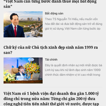
“Việt Nam cần từng bước đánh thuế mọi bất động
sản”
Bất động sản
Theo TS Nguyễn Trí Hiếu, nếu muốn vốn
hóa đất đai và đưa bất động sản trở về đúng
giá trị sử dụng, Việt Nam cần từng bước áp
dụng thuế đối với mọi bất động sản.
Chữ ký của nữ Chủ tịch xinh đẹp sinh năm 1999 ra
sao?
Tài chính
Đây là quyết định nhân sự mới nhất được bà
Linh ký sau khi nữ lãnh đạo sinh năm 1999
chính thức đảm nhiệm vị trí cao nhất trong
Hội đồng quản trị PC1
Việt Nam có 1 bệnh viện đạt doanh thu gần 1.000 tỷ
đồng chỉ trong nửa năm: Từng chi gần 200 tỷ đưa
công nghệ tiên tiến nhất thế giới về nước, được tạp