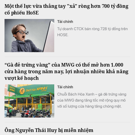
viên.
Một thế lực vừa thẳng tay "xả" ròng hơn 700 tỷ đồng
cổ phiếu HoSE
Tài chính
Tự doanh CTCK bán ròng 728 tỷ đồng trên
HOSE.
“Gà đẻ trứng vàng” của MWG có thể mở hơn 1.000
cửa hàng trong năm nay, lợi nhuận nhiều khả năng
vượt kế hoạch
Tài chính
Chuỗi Bách Hóa Xanh – gà đẻ trứng vàng
của MWG đang tăng tốc mở rộng quy mô
với số lượng cửa hàng tăng chóng mặt.
Ông Nguyễn Thái Huy bị miễn nhiệm