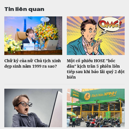
Tin liên quan
Chữ ký của nữ Chủ tịch xinh
Một cổ phiếu HOSE "bốc
đẹp sinh năm 1999 ra sao?
đầu" kịch trần 5 phiên liên
tiếp sau khi báo lãi quý 2 đột
biến