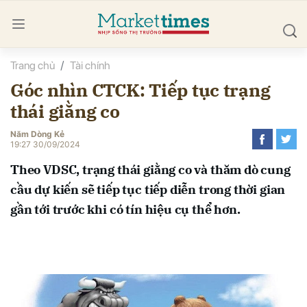
Trang chủ
Tài chính
bình luận
Góc nhìn CTCK: Tiếp tục trạng
thái giằng co
Năm Dòng Kẻ
19:27 30/09/2024
Theo VDSC, trạng thái giằng co và thăm dò cung
cầu dự kiến sẽ tiếp tục tiếp diễn trong thời gian
Hủy
G
gần tới trước khi có tín hiệu cụ thể hơn.