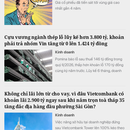
Giá cổ phiếu đã tiến sát tới vùng giá cao
nhất gần 4 năm.
Cựu vương ngành thép lỗ lũy kế hơn 3.800 tỷ, khoản
phải trả nhóm Vin tăng từ 0 lên 1.424 tỷ đồng
Kinh doanh
Pomina báo lỗ sau thuế 146 tỷ đồng trong
quý II/2026, thấp hơn khoản lỗ 170 tỷ đồng
cùng kỳ năm trước. Lũy kế 6 tháng, doanh
nghiệp lỗ 325 tỷ đồng, chỉ cải thiện khoảng
4 tỷ đồng so với nửa đầu năm 2025.
Không chỉ lãi lớn từ cho vay, vì đâu Vietcombank có
khoản lãi 2.900 tỷ ngay sau khi nắm trọn toà tháp 35
tầng đắc địa hàng đầu phường Sài Gòn?
Kinh doanh
Việc nâng sở hữu tại doanh nghiệp đứng
sau Vietcombank Tower lên 100% kéo theo