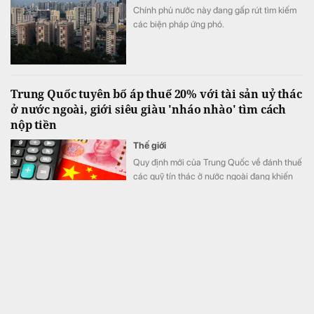
Chính phủ nước này đang gấp rút tìm kiếm
các biện pháp ứng phó.
Trung Quốc tuyên bố áp thuế 20% với tài sản uỷ thác
ở nước ngoài, giới siêu giàu 'nháo nhào' tìm cách
nộp tiền
Thế giới
Quy định mới của Trung Quốc về đánh thuế
các quỹ tín thác ở nước ngoài đang khiến
giới siêu giàu nước này như ngồi trên đống
lửa.
ACB Long An có tồn tại, hạn chế, rủi ro trong hoạt
động cho vay
Tài chính
Theo kết luận thanh tra do NHNN vừa ban
hành, hoạt động của ACB Long An còn phát