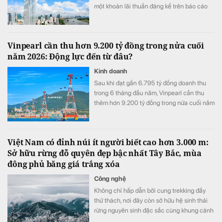
một khoản lãi thuần đáng kể trên báo cáo
tài chính hợp nhất của Vietcombank.
Vinpearl cần thu hơn 9.200 tỷ đồng trong nửa cuối
năm 2026: Động lực đến từ đâu?
Kinh doanh
Sau khi đạt gần 6.795 tỷ đồng doanh thu
trong 6 tháng đầu năm, Vinpearl cần thu
thêm hơn 9.200 tỷ đồng trong nửa cuối năm
để hoàn thành kế hoạch 16.000 tỷ đồng.
Việt Nam có đỉnh núi ít người biết cao hơn 3.000 m:
Sở hữu rừng đỗ quyên đẹp bậc nhất Tây Bắc, mùa
đông phủ băng giá trắng xóa
Công nghệ
Không chỉ hấp dẫn bởi cung trekking đầy
thử thách, nơi đây còn sở hữu hệ sinh thái
rừng nguyên sinh đặc sắc cùng khung cảnh
biến đổi theo từng mùa trong năm.