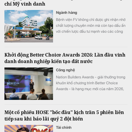
chí Mỹ vinh danh
Ngành hàng
Bệnh viện FV không chỉ được ghi nhận nhờ
chất lượng chuyên môn mà còn tạo dấu ấn
với chiến lược đầu tư mạnh vào các công
nghệ y tế hiện đại.
Khởi động Better Choice Awards 2026: Lần đầu vinh
danh doanh nghiệp kiến tạo đất nước
Công nghệ
Nation Builders Awards - giải thưởng trong
khuôn khổ chương trình Better Choice
Awards - là hạng mục mới của năm 2026,
tôn vinh những doanh nghiệp có đóng góp
nổi bật cho sự phát triển của đất nước.
Một cổ phiếu HOSE "bốc đầu" kịch trần 5 phiên liên
tiếp sau khi báo lãi quý 2 đột biến
Tài chính