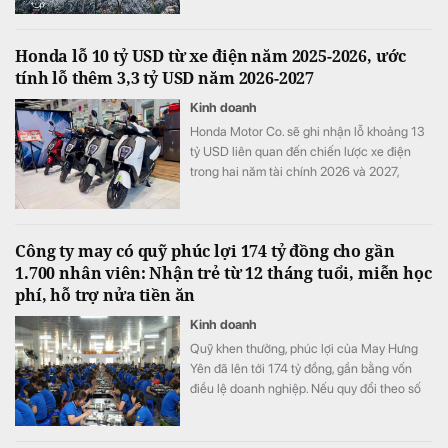
Honda lỗ 10 tỷ USD từ xe điện năm 2025-2026, ước
tính lỗ thêm 3,3 tỷ USD năm 2026-2027
Kinh doanh
Honda Motor Co. sẽ ghi nhận lỗ khoảng 13
tỷ USD liên quan đến chiến lược xe điện
trong hai năm tài chính 2026 và 2027,
tương đương khoảng ba năm lợi nhuận hoạt
động và nhiều hơn tổng chi tiêu nghiên cứu
và phát triển (R&D) của cả một năm.
Công ty may có quỹ phúc lợi 174 tỷ đồng cho gần
1.700 nhân viên: Nhận trẻ từ 12 tháng tuổi, miễn học
phí, hỗ trợ nửa tiền ăn
Kinh doanh
Quỹ khen thưởng, phúc lợi của May Hưng
Yên đã lên tới 174 tỷ đồng, gần bằng vốn
điều lệ doanh nghiệp. Nếu quy đổi theo số
lao động cuối năm 2025, quy mô quỹ tương
đương hơn 100 triệu đồng cho mỗi nhân