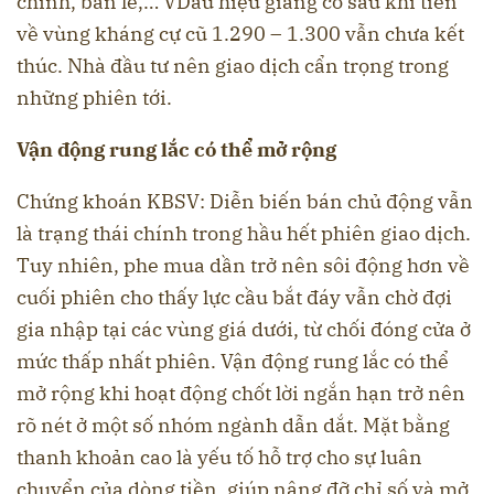
chính, bán lẻ,… VDấu hiệu giằng co sau khi tiến
về vùng kháng cự cũ 1.290 – 1.300 vẫn chưa kết
thúc. Nhà đầu tư nên giao dịch cẩn trọng trong
những phiên tới.
Vận động rung lắc có thể mở rộng
Chứng khoán KBSV: Diễn biến bán chủ động vẫn
là trạng thái chính trong hầu hết phiên giao dịch.
Tuy nhiên, phe mua dần trở nên sôi động hơn về
cuối phiên cho thấy lực cầu bắt đáy vẫn chờ đợi
gia nhập tại các vùng giá dưới, từ chối đóng cửa ở
mức thấp nhất phiên. Vận động rung lắc có thể
mở rộng khi hoạt động chốt lời ngắn hạn trở nên
rõ nét ở một số nhóm ngành dẫn dắt. Mặt bằng
thanh khoản cao là yếu tố hỗ trợ cho sự luân
chuyển của dòng tiền, giúp nâng đỡ chỉ số và mở