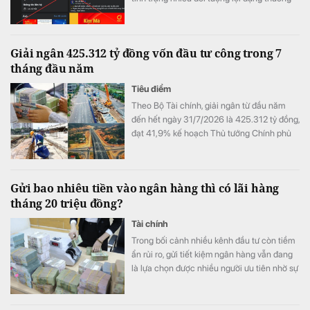
hiệu SJC để lập fanpage giả mạo nhằm lừa
đảo khách hàng.
Giải ngân 425.312 tỷ đồng vốn đầu tư công trong 7
tháng đầu năm
Tiêu điểm
Theo Bộ Tài chính, giải ngân từ đầu năm
đến hết ngày 31/7/2026 là 425.312 tỷ đồng,
đạt 41,9% kế hoạch Thủ tướng Chính phủ
giao.
Gửi bao nhiêu tiền vào ngân hàng thì có lãi hàng
tháng 20 triệu đồng?
Tài chính
Trong bối cảnh nhiều kênh đầu tư còn tiềm
ẩn rủi ro, gửi tiết kiệm ngân hàng vẫn đang
là lựa chọn được nhiều người ưu tiên nhờ sự
an toàn và ổn định.