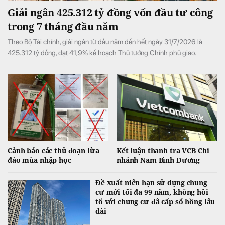
Giải ngân 425.312 tỷ đồng vốn đầu tư công
trong 7 tháng đầu năm
Theo Bộ Tài chính, giải ngân từ đầu năm đến hết ngày 31/7/2026 là
425.312 tỷ đồng, đạt 41,9% kế hoạch Thủ tướng Chính phủ giao.
Cảnh báo các thủ đoạn lừa
Kết luận thanh tra VCB Chi
đảo mùa nhập học
nhánh Nam Bình Dương
Đề xuất niên hạn sử dụng chung
cư mới tối đa 99 năm, không hồi
tố với chung cư đã cấp sổ hồng lâu
dài