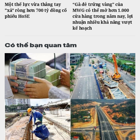
Một thế lực vừa thẳng tay
“Gà đẻ trứng vàng” của
"xả" ròng hơn 700 tỷ đồng cổ
MWG có thể mở hơn 1.000
phiếu HoSE
cửa hàng trong năm nay, lợi
nhuận nhiều khả năng vượt
kế hoạch
Có thể bạn quan tâm