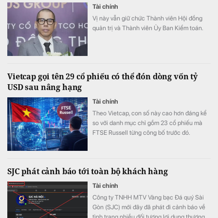
Tài chính
Vị này vẫn giữ chức Thành viên Hội đồng
quản trị và Thành viên Ủy Ban Kiểm toán.
Vietcap gọi tên 29 cổ phiếu có thể đón dòng vốn tỷ
USD sau nâng hạng
Tài chính
Theo Vietcap, con số này cao hơn đáng kể
so với danh mục chỉ gồm 23 cổ phiếu mà
FTSE Russell từng công bố trước đó.
SJC phát cảnh báo tới toàn bộ khách hàng
Tài chính
Công ty TNHH MTV Vàng bạc Đá quý Sài
Gòn (SJC) mới đây đã phát đi cảnh báo về
tình trạng nhiều đối tượng lợi dụng thương