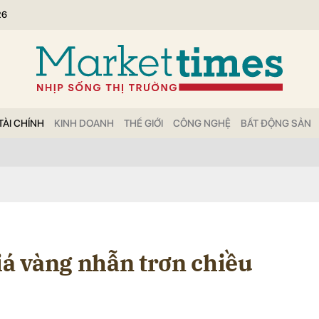
26
bình luận
TÀI CHÍNH
KINH DOANH
THẾ GIỚI
CÔNG NGHỆ
BẤT ĐỘNG SẢN
Hủy
G
iá vàng nhẫn trơn chiều