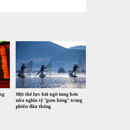
ng
Một thế lực bất ngờ tung hơn
nửa nghìn tỷ "gom hàng" trong
phiên đầu tháng