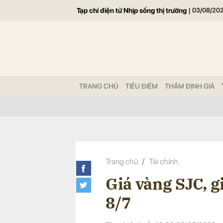
Tạp chí điện tử Nhịp sống thị trường
|
03/08/20
Gửi 
TRANG CHỦ
TIÊU ĐIỂM
THẨM ĐỊNH GIÁ
Trang chủ
Tài chính
Giá vàng SJC, g
8/7