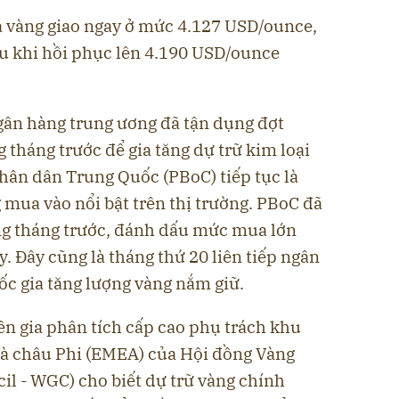
iá vàng giao ngay ở mức 4.127 USD/ounce,
u khi hồi phục lên 4.190 USD/ounce
ngân hàng trung ương đã tận dụng đợt
 tháng trước để gia tăng dự trữ kim loại
hân dân Trung Quốc (PBoC) tiếp tục là
mua vào nổi bật trên thị trường. PBoC đã
ng tháng trước, đánh dấu mức mua lớn
. Đây cũng là tháng thứ 20 liên tiếp ngân
c gia tăng lượng vàng nắm giữ.
n gia phân tích cấp cao phụ trách khu
và châu Phi (EMEA) của Hội đồng Vàng
il - WGC) cho biết dự trữ vàng chính