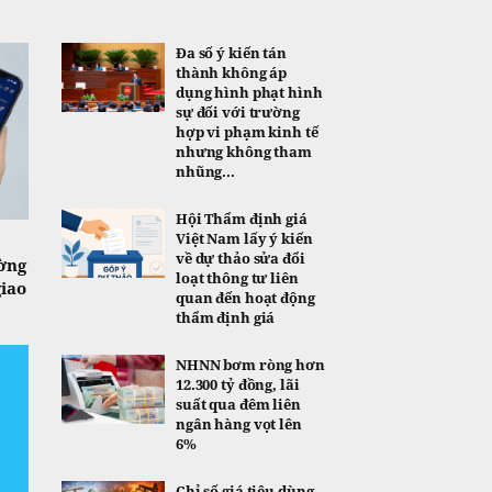
Đa số ý kiến tán
thành không áp
dụng hình phạt hình
sự đối với trường
hợp vi phạm kinh tế
nhưng không tham
nhũng...
Hội Thẩm định giá
Việt Nam lấy ý kiến
về dự thảo sửa đổi
ờng
loạt thông tư liên
giao
quan đến hoạt động
thẩm định giá
NHNN bơm ròng hơn
12.300 tỷ đồng, lãi
suất qua đêm liên
ngân hàng vọt lên
6%
Chỉ số giá tiêu dùng