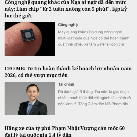
Công nghệ quang khắc của Nga ai ngờ đã đến mức
này: Làm chip "từ 2 tuần xuống còn 5 phút", lập kỷ
lục thế giới
Công nghệ
Máy quang khắc ứng dụng công nghệ
multi-cathode của Nga có thể hoàn thành
quá trình chiếu xạ tấm wafer silicon chỉ
trong khoảng 5 đến 7 phút, thay vì mất 2
tuần như trước đây, tương đương tốc độ xử
lý nhanh hơn tới 3.000 lần.
CEO MB: Tự tin hoàn thành kế hoạch lợi nhuận năm
2026, có thể vượt mục tiêu
Tài chính
Dù đánh giá 6 tháng đầu năm là giai đoạn
nhiều thách thức đối với ngành tài chính và
nền kinh tế, Tổng Giám đốc MB Phạm Như
Ánh cho biết ngân hàng vẫn tự tin hoàn
thành kế hoạch lợi nhuận năm 2026, thậm
chí có thể đạt kết quả cao hơn mục tiêu đề
Hãng xe của tỷ phú Phạm Nhật Vượng cán mốc 60
ra.
đại lý tại quốc gia 1,4 tỷ dân