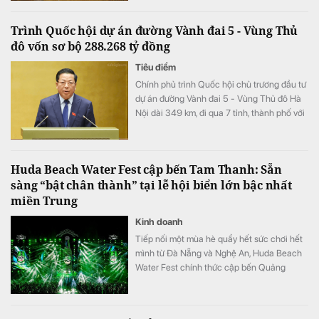
bất ngờ sụt giảm.
Trình Quốc hội dự án đường Vành đai 5 - Vùng Thủ
đô vốn sơ bộ 288.268 tỷ đồng
Tiêu điểm
Chính phủ trình Quốc hội chủ trương đầu tư
dự án đường Vành đai 5 - Vùng Thủ đô Hà
Nội dài 349 km, đi qua 7 tỉnh, thành phố với
tổng vốn sơ bộ 288.268 tỷ đồng. Dự án
hướng tới mục tiêu kết nối đồng bộ hạ tầng,
mở rộng không gian phát triển cho toàn
Huda Beach Water Fest cập bến Tam Thanh: Sẵn
vùng.
sàng “bật chân thành” tại lễ hội biển lớn bậc nhất
miền Trung
Kinh doanh
Tiếp nối một mùa hè quẩy hết sức chơi hết
mình từ Đà Nẵng và Nghệ An, Huda Beach
Water Fest chính thức cập bến Quảng
trường biển Tam Thanh ngày 8 - 9/8.