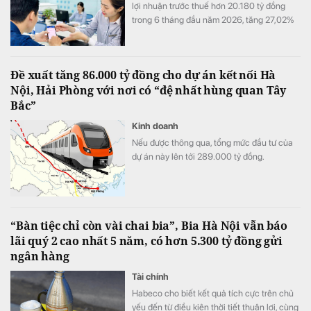
lợi nhuận trước thuế hơn 20.180 tỷ đồng
trong 6 tháng đầu năm 2026, tăng 27,02%
so với cùng kỳ. Cùng với tăng trưởng lợi
nhuận, quy mô tín dụng vượt 1,22 triệu tỷ
đồng, trong khi tổng tài sản tiến sát mốc
Đề xuất tăng 86.000 tỷ đồng cho dự án kết nối Hà
1,74 triệu tỷ đồng.
Nội, Hải Phòng với nơi có “đệ nhất hùng quan Tây
Bắc”
Kinh doanh
Nếu được thông qua, tổng mức đầu tư của
dự án này lên tới 289.000 tỷ đồng.
“Bàn tiệc chỉ còn vài chai bia”, Bia Hà Nội vẫn báo
lãi quý 2 cao nhất 5 năm, có hơn 5.300 tỷ đồng gửi
ngân hàng
Tài chính
Habeco cho biết kết quả tích cực trên chủ
yếu đến từ điều kiện thời tiết thuận lợi, cùng