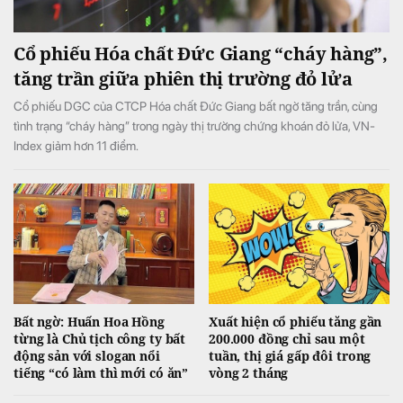
Cổ phiếu Hóa chất Đức Giang “cháy hàng”,
tăng trần giữa phiên thị trường đỏ lửa
Cổ phiếu DGC của CTCP Hóa chất Đức Giang bất ngờ tăng trần, cùng
tình trạng “cháy hàng” trong ngày thị trường chứng khoán đỏ lửa, VN-
Index giảm hơn 11 điểm.
Bất ngờ: Huấn Hoa Hồng
Xuất hiện cổ phiếu tăng gần
từng là Chủ tịch công ty bất
200.000 đồng chỉ sau một
động sản với slogan nổi
tuần, thị giá gấp đôi trong
tiếng “có làm thì mới có ăn”
vòng 2 tháng