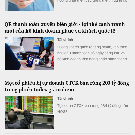
hướng phát triển các dòng thẻ tín dụng có
khả năng cá nhân hóa, cho phép khách
hàng chủ động lựa chọn quyền lợi phù hợp
với nhu cầu chi tiêu. Xu hướng "may đo" trải
QR thanh toán xuyên biên giới - lợi thế cạnh tranh
nghiệm được kỳ vọng sẽ trở thành lợi thế
mới của hộ kinh doanh phục vụ khách quốc tế
cạnh tranh mới của thị trường thẻ trong giai
đoạn tới.
Tài chính
Lượng khách quốc tế tăng mạnh, kéo theo
nhu cầu thanh toán số ngày càng lớn. Với
hộ kinh doanh, khả năng chấp nhận thanh
toán xuyên biên giới không chỉ giúp nâng
cao trải nghiệm khách hàng mà còn mở
rộng cơ hội doanh thu, tăng sức cạnh tranh.
Một cổ phiếu bị tự doanh CTCK bán ròng 200 tỷ đồng
trong phiên Index giảm điểm
Tài chính
Tự doanh CTCK bán ròng 284 tỷ đồng trên
HOSE.