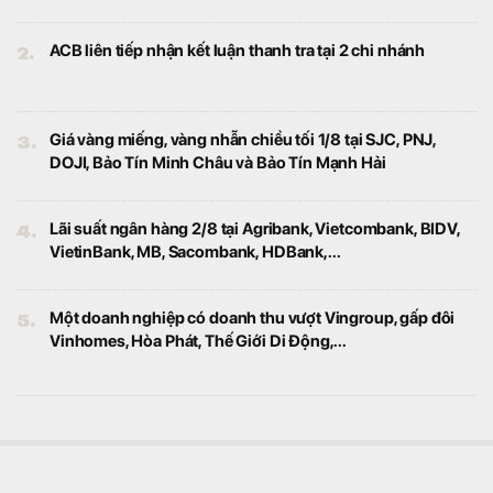
Thế giới
Một công ty khoáng sản xác nhận tìm thấy
hàng chục triệu tấn khoáng sản trị giá lên
tới 3.500 tỷ USD.
Xuất hiện diễn biến mới xung quanh dự án đường
sắt cao tốc hơn 7 tỷ USD do Trung Quốc đầu tư:
Khoản nợ khủng sẽ đi về đâu?
Thế giới
Chính phủ nước này đang tìm cách tái cơ
cấu quản lý tuyến đường sắt nhằm giảm
gánh nặng ngân sách nhà nước.
Lạng Sơn: CPI tháng 7/2026 giảm nhẹ 0,2%, giá vàng
biến động mạnh
Tiêu điểm