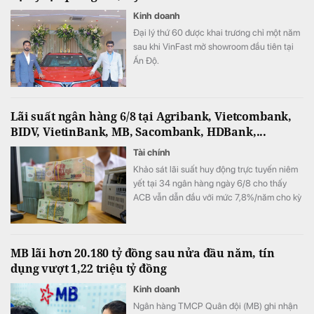
Kinh doanh
Đại lý thứ 60 được khai trương chỉ một năm
sau khi VinFast mở showroom đầu tiên tại
Ấn Độ.
Lãi suất ngân hàng 6/8 tại Agribank, Vietcombank,
BIDV, VietinBank, MB, Sacombank, HDBank,...
Tài chính
Khảo sát lãi suất huy động trực tuyến niêm
yết tại 34 ngân hàng ngày 6/8 cho thấy
ACB vẫn dẫn đầu với mức 7,8%/năm cho kỳ
hạn 12 tháng, trong khi LPBank duy trì mức
7,3%/năm và toàn thị trường hiện có 8 ngân
hàng niêm yết lãi suất từ 7%/năm trở lên.
MB lãi hơn 20.180 tỷ đồng sau nửa đầu năm, tín
dụng vượt 1,22 triệu tỷ đồng
Kinh doanh
Ngân hàng TMCP Quân đội (MB) ghi nhận