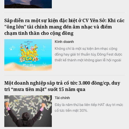
cột mốc chủ quyền thiêng liêng giữa đại
ngàn Tây Bắc.
Sắp diễn ra một sự kiện đặc biệt ở CV Yên Sở: Khi các
"ông lớn" tài chính mang đến âm nhạc và điểm
chạm tinh thần cho cộng đồng
Kinh doanh
Không chỉ là một sự kiện âm nhạc cộng
đồng hay giải trí thuần túy, Đông Fest được
thiết kế thành một không gian lễ hội ngoài
trời đa trải nghiệm.
Một doanh nghiệp sắp trả cổ tức 3.000 đồng/cp, duy
trì “mưa tiền mặt” suốt 15 năm qua
Tài chính
Đây là năm thứ ba liên tiếp HAT duy trì mức
cổ tức tiền mặt 30%.