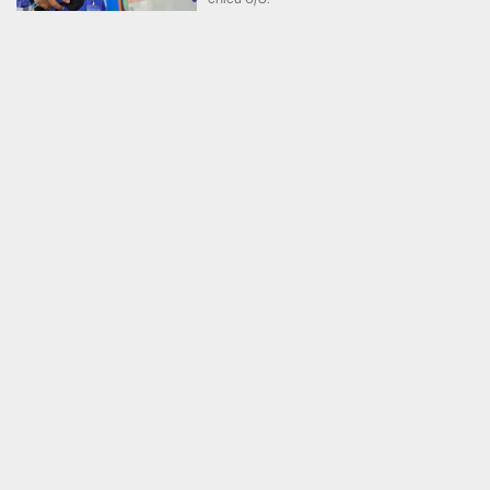
Hãng xe của tỷ phú Phạm Nhật Vượng cán mốc 60
đại lý tại quốc gia 1,4 tỷ dân
Kinh doanh
Đại lý thứ 60 được khai trương chỉ một năm
sau khi VinFast mở showroom đầu tiên tại
Ấn Độ.
Bất ngờ: Huấn Hoa Hồng từng là Chủ tịch công ty bất
động sản với slogan nổi tiếng “có làm thì mới có ăn”
Bất động sản
Huấn Hoa Hồng từng được giới thiệu là Chủ
tịch CTCP Bất động sản Hoa Hồng Land,
thành lập vào năm 2022 tại Hòa Bình cũ
(nay là tỉnh Phú Thọ).