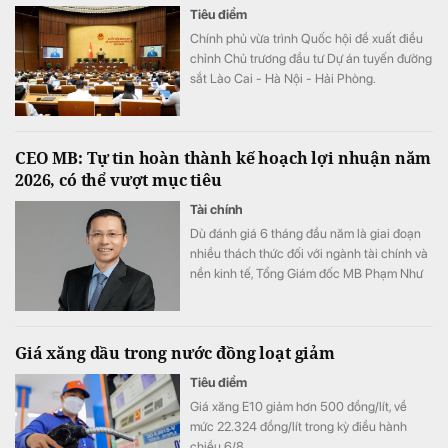
Tiêu điểm
Chính phủ vừa trình Quốc hội đề xuất điều
chỉnh Chủ trương đầu tư Dự án tuyến đường
sắt Lào Cai - Hà Nội - Hải Phòng.
CEO MB: Tự tin hoàn thành kế hoạch lợi nhuận năm
2026, có thể vượt mục tiêu
Tài chính
Dù đánh giá 6 tháng đầu năm là giai đoạn
nhiều thách thức đối với ngành tài chính và
nền kinh tế, Tổng Giám đốc MB Phạm Như
Ánh cho biết ngân hàng vẫn tự tin hoàn
thành kế hoạch lợi nhuận năm 2026, thậm
chí có thể đạt kết quả cao hơn mục tiêu đề
Giá xăng dầu trong nước đồng loạt giảm
ra.
Tiêu điểm
Giá xăng E10 giảm hơn 500 đồng/lít, về
mức 22.324 đồng/lít trong kỳ điều hành
chiều 6/8.