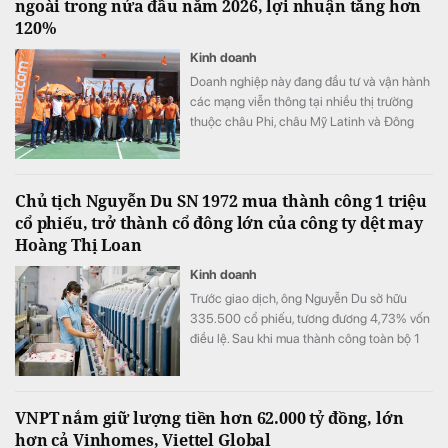
ngoài trong nửa đầu năm 2026, lợi nhuận tăng hơn
120%
Kinh doanh
Doanh nghiệp này đang đầu tư và vận hành
các mạng viễn thông tại nhiều thị trường
thuộc châu Phi, châu Mỹ Latinh và Đông
Nam Á.
Chủ tịch Nguyễn Du SN 1972 mua thành công 1 triệu
cổ phiếu, trở thành cổ đông lớn của công ty dệt may
Hoàng Thị Loan
Kinh doanh
Trước giao dịch, ông Nguyễn Du sở hữu
335.500 cổ phiếu, tương đương 4,73% vốn
điều lệ. Sau khi mua thành công toàn bộ 1
triệu cổ phiếu đã đăng ký, lượng cổ phiếu
nắm giữ của ông tăng lên 1.335.500 đơn vị,
tương ứng 18,81% vốn.
VNPT nắm giữ lượng tiền hơn 62.000 tỷ đồng, lớn
hơn cả Vinhomes, Viettel Global