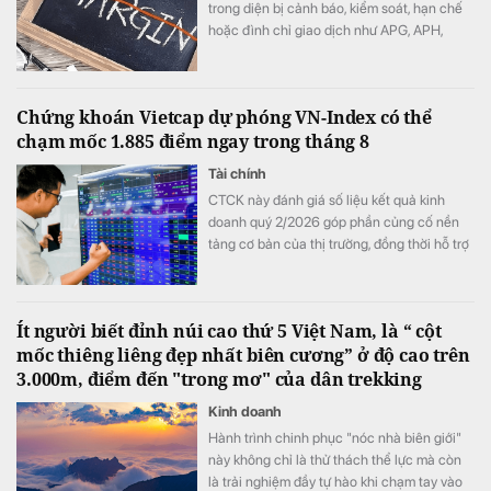
trong diện bị cảnh báo, kiểm soát, hạn chế
hoặc đình chỉ giao dịch như APG, APH,
DQC, DGC, HVN, LDG, OGC, NVT, PTL,
TDH, TLH, TMT, VCA,…
Chứng khoán Vietcap dự phóng VN-Index có thể
chạm mốc 1.885 điểm ngay trong tháng 8
Tài chính
CTCK này đánh giá số liệu kết quả kinh
doanh quý 2/2026 góp phần củng cố nền
tảng cơ bản của thị trường, đồng thời hỗ trợ
mức định giá P/E hấp dẫn của VN-Index.
Ít người biết đỉnh núi cao thứ 5 Việt Nam, là “ cột
mốc thiêng liêng đẹp nhất biên cương” ở độ cao trên
3.000m, điểm đến "trong mơ" của dân trekking
Kinh doanh
Hành trình chinh phục "nóc nhà biên giới"
này không chỉ là thử thách thể lực mà còn
là trải nghiệm đầy tự hào khi chạm tay vào