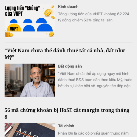
Kinh doanh
Tổng lượng tiền của VNPT khoảng 62.224
tỷ đồng, chiếm 53% tổng tài sản.
“Việt Nam chưa thể đánh thuế tất cả nhà, đất như
Mỹ”
Bất động sản
“Việt Nam chưa thể áp dụng ngay mô hình
đánh thuế BĐS toàn dân theo kiểu Mỹ, trước
hết do sự khác biệt về nguyên tắc tiếp cận
tài nguyên đất đai, từ đó dẫn tới sự khác
nhau căn bản về cơ cấu tiền lương”.
56 mã chứng khoán bị HoSE cắt margin trong tháng
8
Tài chính
Phần lớn là các cổ phiếu quen thuộc nằm