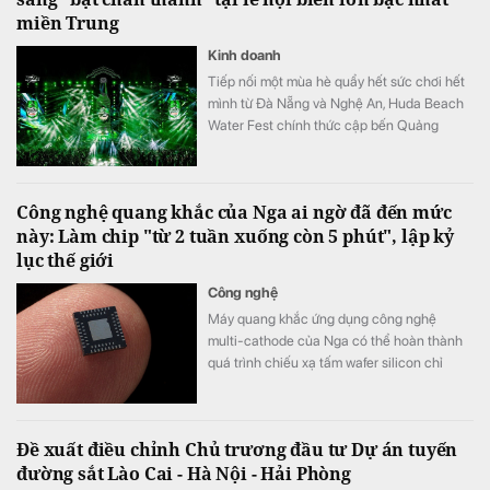
miền Trung
Kinh doanh
Tiếp nối một mùa hè quẩy hết sức chơi hết
mình từ Đà Nẵng và Nghệ An, Huda Beach
Water Fest chính thức cập bến Quảng
trường biển Tam Thanh ngày 8 - 9/8.
Công nghệ quang khắc của Nga ai ngờ đã đến mức
này: Làm chip "từ 2 tuần xuống còn 5 phút", lập kỷ
lục thế giới
Công nghệ
Máy quang khắc ứng dụng công nghệ
multi-cathode của Nga có thể hoàn thành
quá trình chiếu xạ tấm wafer silicon chỉ
trong khoảng 5 đến 7 phút, thay vì mất 2
tuần như trước đây, tương đương tốc độ xử
lý nhanh hơn tới 3.000 lần.
Đề xuất điều chỉnh Chủ trương đầu tư Dự án tuyến
đường sắt Lào Cai - Hà Nội - Hải Phòng