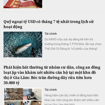
Quỹ ngoại tỷ USD có tháng 7 tệ nhất trong lịch sử
hoạt động
Tài chính
Dù MWG chịu sức ép đáng kể trên thị
trường trong tháng 7, PYN Elite vẫn lựa chọn
Thế Giới Di Động là “cổ phiếu của tháng”.
Đây hiện là khoản đầu tư lớn thứ ba của quỹ
Phát hiện bất thường từ nhóm cư dân, công an đồng
loạt ập vào khám xét nhiều căn hộ tại một khu đô
thị ở Gia Lâm: Bóc trần đường dây rửa tiền hơn
30.000 tỷ
Tài chính
Hàng trăm cán bộ, chiến sĩ đồng loạt triển
khai các mũi công tác khám xét nhiều căn
hộ tại Gia Lâm (Hà Nội).