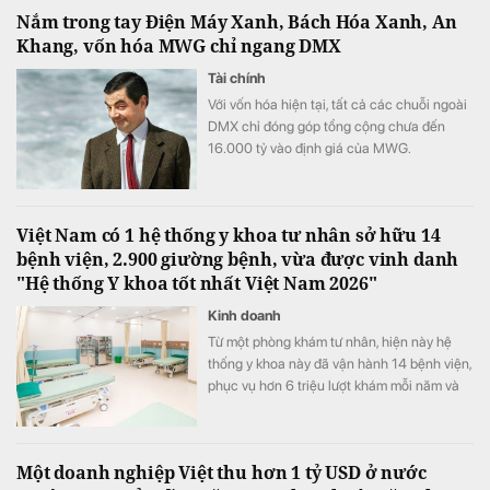
Nắm trong tay Điện Máy Xanh, Bách Hóa Xanh, An
Khang, vốn hóa MWG chỉ ngang DMX
Tài chính
Với vốn hóa hiện tại, tất cả các chuỗi ngoài
DMX chỉ đóng góp tổng cộng chưa đến
16.000 tỷ vào định giá của MWG.
Việt Nam có 1 hệ thống y khoa tư nhân sở hữu 14
bệnh viện, 2.900 giường bệnh, vừa được vinh danh
"Hệ thống Y khoa tốt nhất Việt Nam 2026"
Kinh doanh
Từ một phòng khám tư nhân, hiện này hệ
thống y khoa này đã vận hành 14 bệnh viện,
phục vụ hơn 6 triệu lượt khám mỗi năm và
vừa được xướng tên "Hệ thống Y khoa tốt
nhất Việt Nam 2026".
Một doanh nghiệp Việt thu hơn 1 tỷ USD ở nước