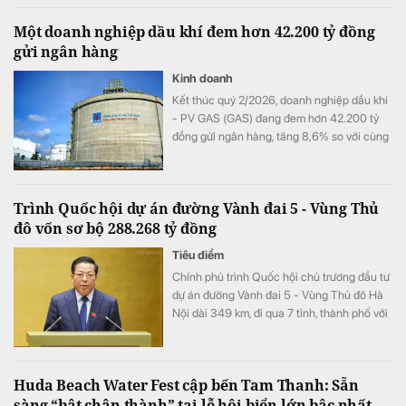
Một doanh nghiệp dầu khí đem hơn 42.200 tỷ đồng
gửi ngân hàng
Kinh doanh
Kết thúc quý 2/2026, doanh nghiệp dầu khí
- PV GAS (GAS) đang đem hơn 42.200 tỷ
đồng gửi ngân hàng, tăng 8,6% so với cùng
kỳ song doanh thu từ hoạt động tài chính lại
bất ngờ sụt giảm.
Trình Quốc hội dự án đường Vành đai 5 - Vùng Thủ
đô vốn sơ bộ 288.268 tỷ đồng
Tiêu điểm
Chính phủ trình Quốc hội chủ trương đầu tư
dự án đường Vành đai 5 - Vùng Thủ đô Hà
Nội dài 349 km, đi qua 7 tỉnh, thành phố với
tổng vốn sơ bộ 288.268 tỷ đồng. Dự án
hướng tới mục tiêu kết nối đồng bộ hạ tầng,
mở rộng không gian phát triển cho toàn
Huda Beach Water Fest cập bến Tam Thanh: Sẵn
vùng.
sàng “bật chân thành” tại lễ hội biển lớn bậc nhất