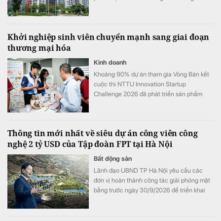
như khu thương mại, dịch vụ, văn phòng,
officetel, condotel… theo niên hạn của công
trình xây dựng.
Khởi nghiệp sinh viên chuyển mạnh sang giai đoạn
thương mại hóa
Kinh doanh
Khoảng 90% dự án tham gia Vòng Bán kết
cuộc thi NTTU Innovation Startup
Challenge 2026 đã phát triển sản phẩm
mẫu và tiến hành kiểm chứng với người
dùng.
Thông tin mới nhất về siêu dự án công viên công
nghệ 2 tỷ USD của Tập đoàn FPT tại Hà Nội
Bất động sản
Lãnh đạo UBND TP Hà Nội yêu cầu các
đơn vị hoàn thành công tác giải phóng mặt
bằng trước ngày 30/9/2026 để triển khai
Khu công viên công nghệ số và hỗn hợp
trên địa bàn hai phường Tây Tựu và Phú
Diễn.