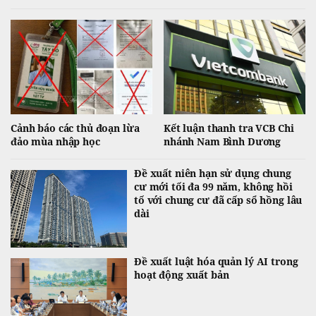
ngắn hạn lớn ở phiên chiều khiến VN-Index đảo chiều giảm điểm.
Cảnh báo các thủ đoạn lừa
Kết luận thanh tra VCB Chi
đảo mùa nhập học
nhánh Nam Bình Dương
Đề xuất niên hạn sử dụng chung
cư mới tối đa 99 năm, không hồi
tố với chung cư đã cấp sổ hồng lâu
dài
Đề xuất luật hóa quản lý AI trong
hoạt động xuất bản