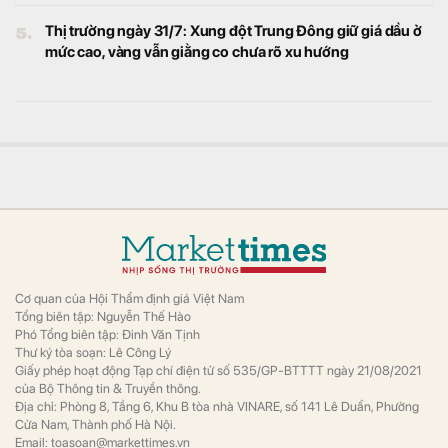
5.
Thị trường ngày 31/7: Xung đột Trung Đông giữ giá dầu ở
mức cao, vàng vẫn giằng co chưa rõ xu hướng
Cơ quan của Hội Thẩm định giá Việt Nam
Tổng biên tập: Nguyễn Thế Hào
Phó Tổng biên tập: Đinh Văn Tịnh
Thư ký tòa soạn: Lê Công Lý
Giấy phép hoạt động Tạp chí điện tử số 535/GP-BTTTT ngày 21/08/2021
của Bộ Thông tin & Truyền thông.
Địa chỉ: Phòng 8, Tầng 6, Khu B tòa nhà VINARE, số 141 Lê Duẩn, Phường
Cửa Nam, Thành phố Hà Nội.
Email: toasoan@markettimes.vn