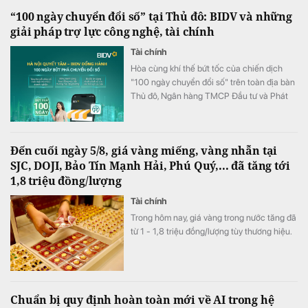
“100 ngày chuyển đổi số” tại Thủ đô: BIDV và những
giải pháp trợ lực công nghệ, tài chính
Tài chính
Hòa cùng khí thế bứt tốc của chiến dịch
"100 ngày chuyển đổi số" trên toàn địa bàn
Thủ đô, Ngân hàng TMCP Đầu tư và Phát
triển Việt Nam (BIDV) triển khai chương
trình hỗ trợ chuyển đổi số và tín dụng quy
mô lớn cho doanh nghiệp, hộ kinh doanh và
Đến cuối ngày 5/8, giá vàng miếng, vàng nhẫn tại
các đơn vị sự nghiệp.
SJC, DOJI, Bảo Tín Mạnh Hải, Phú Quý,... đã tăng tới
1,8 triệu đồng/lượng
Tài chính
Trong hôm nay, giá vàng trong nước tăng đã
từ 1 - 1,8 triệu đồng/lượng tùy thương hiệu.
Chuẩn bị quy định hoàn toàn mới về AI trong hệ