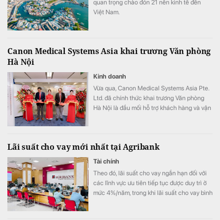
quan trọng chào đón 21 nền kinh tế đến
Việt Nam.
Canon Medical Systems Asia khai trương Văn phòng
Hà Nội
Kinh doanh
Vừa qua, Canon Medical Systems Asia Pte.
Ltd. đã chính thức khai trương Văn phòng
Hà Nội là đầu mối hỗ trợ khách hàng và vận
hành kinh doanh, góp phần nâng cao năng
lực phục vụ các cơ sở y tế tại khu vực miền
Bắc.
Lãi suất cho vay mới nhất tại Agribank
Tài chính
Theo đó, lãi suất cho vay ngắn hạn đối với
các lĩnh vực ưu tiên tiếp tục được duy trì ở
mức 4%/năm, trong khi lãi suất cho vay bình
quân giảm xuống 8,51%/năm.