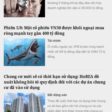
khoảng 5 tháng trở lại đây, đưa vốn hóa
doanh nghiệp lên xấp xỉ 36.600 tỷ đồng.
Phiên 5/8: Một cổ phiếu VN30 được khối ngoại mua
ròng mạnh tay gần 400 tỷ đồng
Tài chính
Ở chiều ngược lại, VPB bị bán ròng mạnh
nhất với 99 tỷ đồng, tiếp đến là VNM 72 tỷ
đồng.
Chung cư mới sẽ có thời hạn sử dụng: HoREA đề
xuất không hồi tố quy định đối với các dự án chung
cư đã vào sử dụng
Bất động sản
Theo đề xuất, thời hạn sử dụng nhà chung
cư sẽ bao gồm căn hộ chung cư và các
phần diện tích khác trong nhà chung cư