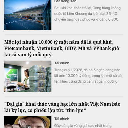
Bất động sản
Sau khi khai thác trở lại, Cảng hàng không
quốc tế Liên Khương dự kiến đạt 36-40
chuyến bay/ngày, phục vụ khoảng 6.800
lượt khách/ngày.
Mốc lợi nhuận 10.000 tỷ một năm đã là quá khứ,
Vietcombank, VietinBank, BIDV, MB và VPBank giờ
lãi cả vạn tỷ mỗi quý
Tài chính
Trong quý II/2026, đã có 5 ngân hàng báo
lãi trên 10.000 tỷ đồng, trong khi một số cái
tên khác cũng đang tiến rất gần ngưỡng
này, mở ra một "kỷ nguyên 10.000 tỷ đồng
mỗi quý" của ngành ngân hàng.
"Đại gia" khai thác vàng bạc lớn nhất Việt Nam báo
lãi kỷ lục, cổ phiếu lập tức "tím lịm"
Tài chính
Đây cũng là vùng giá cao nhất trong