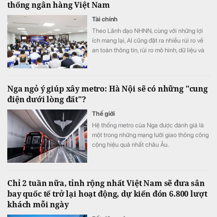
thống ngân hàng Việt Nam
Tài chính
Theo Lãnh đạo NHNN, cùng với những lợi
ích mang lại, AI cũng đặt ra nhiều rủi ro về
an toàn thông tin, rủi ro mô hình, dữ liệu và
trách nhiệm trong quá trình ra quyết định
Nga ngỏ ý giúp xây metro: Hà Nội sẽ có những "cung
điện dưới lòng đất"?
Thế giới
Hệ thống metro của Nga được đánh giá là
một trong những mạng lưới giao thông công
cộng hiệu quả nhất châu Âu.
Chỉ 2 tuần nữa, tỉnh rộng nhất Việt Nam sẽ đưa sân
bay quốc tế trở lại hoạt động, dự kiến đón 6.800 lượt
khách mỗi ngày