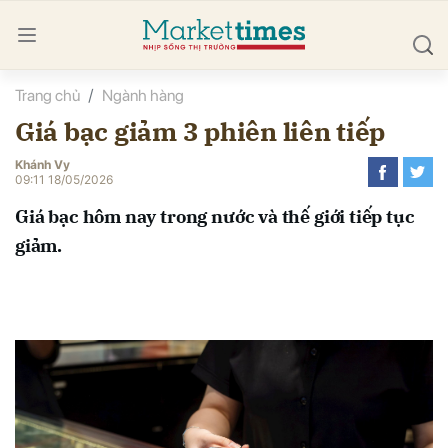
Trang chủ
Ngành hàng
bình luận
Giá bạc giảm 3 phiên liên tiếp
Khánh Vy
09:11 18/05/2026
Giá bạc hôm nay trong nước và thế giới tiếp tục
giảm.
Hủy
G