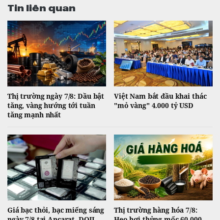
Tin liên quan
Thị trường ngày 7/8: Dầu bật
Việt Nam bắt đầu khai thác
tăng, vàng hướng tới tuần
"mỏ vàng" 4.000 tỷ USD
tăng mạnh nhất
Giá bạc thỏi, bạc miếng sáng
Thị trường hàng hóa 7/8:
ngày 7/8 tại Ancarat, DOJI,
Heo hơi thủng mốc 60.000