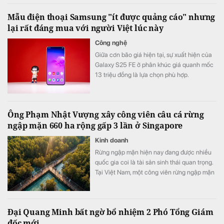
Mẫu điện thoại Samsung "ít được quảng cáo" nhưng
lại rất đáng mua với người Việt lúc này
Công nghệ
Giữa cơn bão giá hiện tại, sự xuất hiện của
Galaxy S25 FE ở phân khúc giá quanh mốc
13 triệu đồng là lựa chọn phù hợp.
Ông Phạm Nhật Vượng xây công viên câu cá rừng
ngập mặn 660 ha rộng gấp 3 lần ở Singapore
Kinh doanh
Rừng ngập mặn hiện nay đang được nhiều
quốc gia coi là tài sản sinh thái quan trọng.
Tại Việt Nam, một công viên rừng ngập mặn
quy mô khoảng 800 ha đang được quy
hoạch trong đại đô thị Hạ Long Xanh,
Quảng Ninh.
Đại Quang Minh bất ngờ bổ nhiệm 2 Phó Tổng Giám
đốc mới