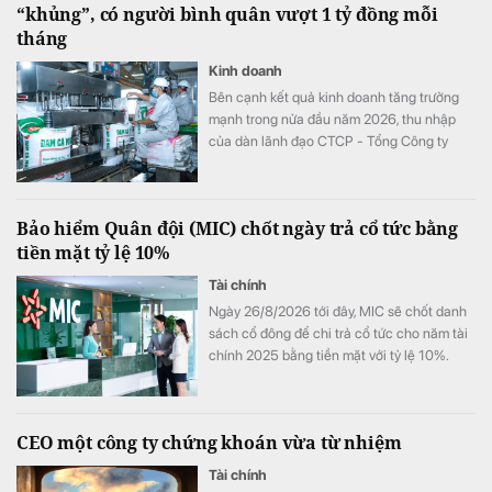
“khủng”, có người bình quân vượt 1 tỷ đồng mỗi
tháng
Kinh doanh
Bên cạnh kết quả kinh doanh tăng trưởng
mạnh trong nửa đầu năm 2026, thu nhập
của dàn lãnh đạo CTCP - Tổng Công ty
Phân bón Dầu khí Cà Mau (Đạm Cà Mau,
HoSE: DCM) cũng tăng vọt so với cùng kỳ
năm trước. Có lãnh đạo nhận thù lao hơn 4
Bảo hiểm Quân đội (MIC) chốt ngày trả cổ tức bằng
tỷ đồng chỉ sau 6 tháng, đặc biệt có trường
tiền mặt tỷ lệ 10%
hợp bình quân vượt 1 tỷ đồng mỗi tháng.
Tài chính
Ngày 26/8/2026 tới đây, MIC sẽ chốt danh
sách cổ đông để chi trả cổ tức cho năm tài
chính 2025 bằng tiền mặt với tỷ lệ 10%.
CEO một công ty chứng khoán vừa từ nhiệm
Tài chính