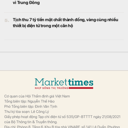
Giáo dục rà soát, hoàn thiện chính sách học
phí đại học tương xứng với chất lượng.
Việt Nam có 1 nơi được tạp chí Mỹ đánh giá đẹp hơn
cả Maldives và Bali, được hàng loạt “ông lớn” Sun
Group, Vingroup, BIM Group,... chọn làm điểm đến
Bất động sản
Vượt qua Maldives, Bali và nhiều điểm đến
nổi tiếng, Phú Quốc lọt Top 3 hòn đảo đẹp
nhất thế giới năm 2025. Đảo ngọc cũng lần
thứ 4 liên tiếp được World Travel Awards
trao danh hiệu “Điểm đến biển đảo thiên
nhiên hàng đầu thế giới 2025”.
Doanh nghiệp “nhà” Sun Group làm 2 khu đô thị
36.000 tỷ đồng tại tỉnh rộng nhất Việt Nam
Bất động sản
Khu đô thị thương mại, dịch vụ Hàm Tiến -
Mũi Né (khu IV và khu V) có tổng diện tích
gần 351 ha, tổng vốn đầu tư hơn 36.000 tỷ