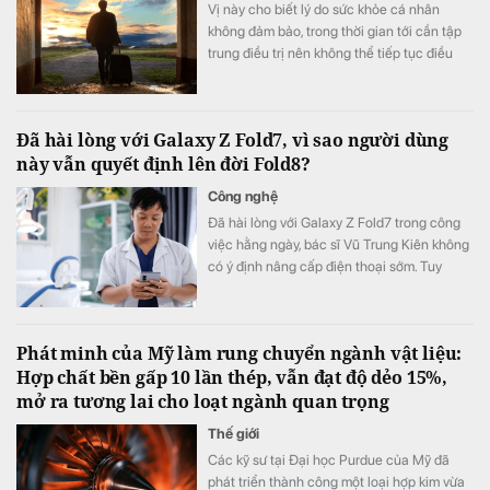
Vị này cho biết lý do sức khỏe cá nhân
không đảm bảo, trong thời gian tới cần tập
trung điều trị nên không thể tiếp tục điều
hành.
Đã hài lòng với Galaxy Z Fold7, vì sao người dùng
này vẫn quyết định lên đời Fold8?
Công nghệ
Đã hài lòng với Galaxy Z Fold7 trong công
việc hằng ngày, bác sĩ Vũ Trung Kiên không
có ý định nâng cấp điện thoại sớm. Tuy
nhiên, Galaxy Z Fold8 vẫn khiến anh quyết
định đặt cọc sớm sau khi ra mắt nhờ những
thay đổi đánh trúng nhu cầu sử dụng thực
Phát minh của Mỹ làm rung chuyển ngành vật liệu:
tế.
Hợp chất bền gấp 10 lần thép, vẫn đạt độ dẻo 15%,
mở ra tương lai cho loạt ngành quan trọng
Thế giới
Các kỹ sư tại Đại học Purdue của Mỹ đã
phát triển thành công một loại hợp kim vừa