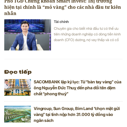
Phó TGĐ Chứng khoán Smart Invest: Thị trường
hiện tại chính là “mỏ vàng” cho các nhà đầu tư kiên
nhẫn
Tài chính
Chuyên gia cho biết nhà đầu tư có thể ưu
tiên những doanh nghiệp có dòng tiền kinh
doanh (CFO) dương, nợ vay thấp và có cổ
tức tiền mặt đều đặn.
Đọc tiếp
SACOMBANK lập kỷ lục: Từ “bàn tay vàng” của
ông Nguyễn Đức Thuỵ đến pha đổi tên đậm
chất “phong thuỷ”
Vingroup, Sun Group, Bim Land “chọn mặt gửi
vàng” tại tỉnh nộp hơn 31.000 tỷ đồng vào
ngân sách