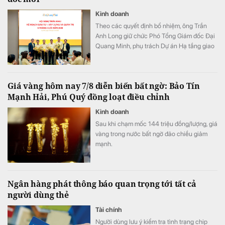
Kinh doanh
Theo các quyết định bổ nhiệm, ông Trần
Anh Long giữ chức Phó Tổng Giám đốc Đại
Quang Minh, phụ trách Dự án Hạ tầng giao
thông; ông Nguyễn Phi Hùng giữ chức Phó
Tổng Giám đốc Đại Quang Minh, phụ trách
Thi công xây dựng Bất động sản & Khu đô
Giá vàng hôm nay 7/8 diễn biến bất ngờ: Bảo Tín
thị - Khu công nghiệp.
Mạnh Hải, Phú Quý đồng loạt điều chỉnh
Kinh doanh
Sau khi chạm mốc 144 triệu đồng/lượng, giá
vàng trong nước bất ngờ đảo chiều giảm
mạnh.
Ngân hàng phát thông báo quan trọng tới tất cả
người dùng thẻ
Tài chính
Người dùng lưu ý kiểm tra tình trạng chip