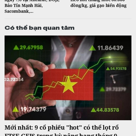
Bảo Tín Mạnh Hải,
đồng/kg, giá gạo biến động
Sacombank,...
Có thể bạn quan tâm
Mới nhất: 9 cổ phiếu "hot" có thể lọt rổ
FTSE GEIS trong kỳ nâng hạng tháng 9