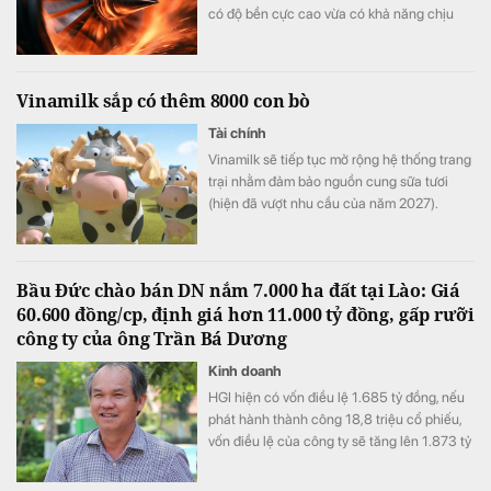
có độ bền cực cao vừa có khả năng chịu
biến dạng tốt.
Vinamilk sắp có thêm 8000 con bò
Tài chính
Vinamilk sẽ tiếp tục mở rộng hệ thống trang
trại nhằm đảm bảo nguồn cung sữa tươi
(hiện đã vượt nhu cầu của năm 2027).
Bầu Đức chào bán DN nắm 7.000 ha đất tại Lào: Giá
60.600 đồng/cp, định giá hơn 11.000 tỷ đồng, gấp rưỡi
công ty của ông Trần Bá Dương
Kinh doanh
HGI hiện có vốn điều lệ 1.685 tỷ đồng, nếu
phát hành thành công 18,8 triệu cổ phiếu,
vốn điều lệ của công ty sẽ tăng lên 1.873 tỷ
đồng.