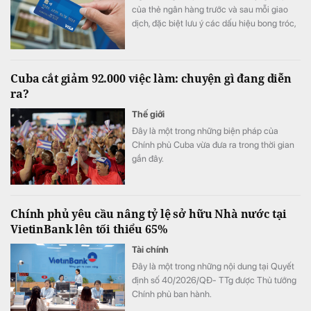
của thẻ ngân hàng trước và sau mỗi giao
dịch, đặc biệt lưu ý các dấu hiệu bong tróc,
nứt, lệch vị trí hoặc bất thường.
Cuba cắt giảm 92.000 việc làm: chuyện gì đang diễn
ra?
Thế giới
Đây là một trong những biện pháp của
Chính phủ Cuba vừa đưa ra trong thời gian
gần đây.
Chính phủ yêu cầu nâng tỷ lệ sở hữu Nhà nước tại
VietinBank lên tối thiểu 65%
Tài chính
Đây là một trong những nội dung tại Quyết
định số 40/2026/QĐ- TTg được Thủ tướng
Chính phủ ban hành.