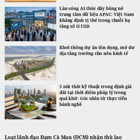
Làn sóng AI thúc đẩy bùng nổ
trung tâm dữ liệu APAC: Việt Nam
khẳng định vị thế trong chuỗi hạ
tầng số tỉ USD
Khơi thông dự án tồn đọng, mở dư
địa tăng trưởng cho nền kinh tế
5 nút thắt kỹ thuật trong định giá
đất tại thời điểm pháp lý trong
quá khứ: Góc nhìn từ thực tiễn
hành nghề
Loạt lãnh đạo Đạm Cà Mau (DCM) nhận thù lao