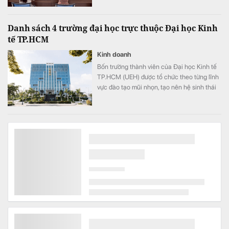
Danh sách 4 trường đại học trực thuộc Đại học Kinh
tế TP.HCM
Kinh doanh
Bốn trường thành viên của Đại học Kinh tế
TP.HCM (UEH) được tổ chức theo từng lĩnh
vực đào tạo mũi nhọn, tạo nên hệ sinh thái
giáo dục đa ngành của nhà trường.
Mới nhất: 9 cổ phiếu "hot" có thể lọt rổ FTSE GEIS
trong kỳ nâng hạng tháng 9
Tài chính
Theo kịch bản của SSI Research, tổng dòng
vốn vào ròng có thể chạm mức 1,45 tỷ USD.
Khơi thông dự án tồn đọng, mở dư địa tăng trưởng