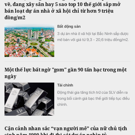
về, đang xây sân bay 5 sao top 10 thế giới sắp mở
bán loạt dự án nhà ở xã hội chỉ từ hơn 9 triệu
đồng/m2
Bất động sản
3 dự án nhà ở xã hội tại Bắc Ninh sắp được
mở bán với giá từ 9,3 - 20,6 triệu đồng/m2.
Một thế lực bất ngờ "gom" gần 90 tấn bạc trong một
ngày
Tài chính
Động thái gia tăng tích trữ của SLV diễn ra
trong bối cảnh giá bạc thế giới tiếp tục điều
chỉnh.
Cận cảnh nhan sắc “vạn người mê” của nữ chủ tịch