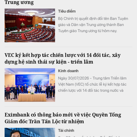
Trung ương
Tiêu điểm
Bộ Chính trị quyết định đổi tên Ban Tuyên
giáo và Dân vận Trung ương thành Ban
Tuyên giáo Trung ương từ hôm nay.
VEC ký kết hợp tác chiến lược với 14 đối tác, xây
dựng hệ sinh thái sự kiện - triển lãm
Kinh doanh
Ngày 30/07/2026 - Trung tâm Triển lãm
Việt Nam (VEC) tổ chức lễ ký kết hợp tác
chiến lược với 14 đối tác trong nước và
quốc tế.
Eximbank có thông báo mới về việc Quyền Tổng
Giám đốc Trần Tấn Lộc từ nhiệm
Tài chính