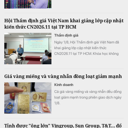
Một “cá mập” thẳng tay cắt lỗ hơn nửa danh
mục cổ phiếu, …
Hội Thẩm định giá Việt Nam khai giảng lớp cập nhật
kiến thức CN2026.11 tại TP HCM
Thẩm định giá
Ngày 1/8, Hội Thẩm định giá Việt Nam đã
khai giảng lớp cập nhật kiến thức
CN2026.11 tại TP HCM. Khóa học không
chỉ giúp học viên cập nhật quy định mới mà
còn tăng cường trao đổi các tình huống
thực tế, kỹ năng nghề nghiệp trong bối cảnh
Giá vàng miếng và vàng nhẫn đồng loạt giảm mạnh
chuyển đổi số.
Kinh doanh
Cả giá vàng miếng và vàng nhẫn đều đồng
loạt giảm mạnh trong phiên giao dịch ngày
1/8.
Tỉnh được "ông lớn" Vingroup, Sun Group, T&T... đổ