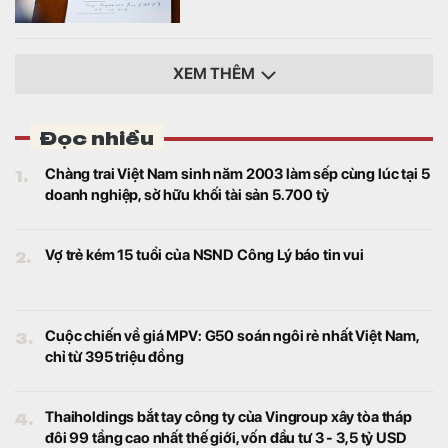
XEM THÊM
Đọc nhiều
1.
Chàng trai Việt Nam sinh năm 2003 làm sếp cùng lúc tại 5
doanh nghiệp, sở hữu khối tài sản 5.700 tỷ
2.
Vợ trẻ kém 15 tuổi của NSND Công Lý báo tin vui
3.
Cuộc chiến về giá MPV: G50 soán ngôi rẻ nhất Việt Nam,
chỉ từ 395 triệu đồng
4.
Thaiholdings bắt tay công ty của Vingroup xây tòa tháp
đôi 99 tầng cao nhất thế giới, vốn đầu tư 3 - 3,5 tỷ USD