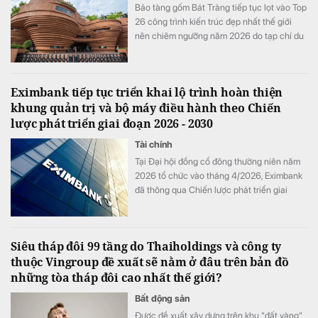
Bảo tàng gốm Bát Tràng tiếp tục lọt vào Top
26 công trình kiến trúc đẹp nhất thế giới
nên chiêm ngưỡng năm 2026 do tạp chí du
lịch Time Out bình chọn.
Eximbank tiếp tục triển khai lộ trình hoàn thiện
khung quản trị và bộ máy điều hành theo Chiến
lược phát triển giai đoạn 2026 - 2030
Tài chính
Tại Đại hội đồng cổ đông thường niên năm
2026 tổ chức vào tháng 4/2026, Eximbank
đã thông qua Chiến lược phát triển giai
đoạn 2026 - 2030 và Khung quản trị doanh
nghiệp mới theo định hướng tiếp cận các
chuẩn mực quản trị quốc tế, phù hợp với
Siêu tháp đôi 99 tầng do Thaiholdings và công ty
quy định của pháp luật Việt Nam.
thuộc Vingroup đề xuất sẽ nằm ở đâu trên bản đồ
những tòa tháp đôi cao nhất thế giới?
Bất động sản
Được đề xuất xây dựng trên khu "đất vàng"