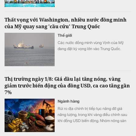
được triển khai, trở thành một trong những
khu đô thị ven sông quy mô lớn tại Hà Nội.
Thất vọng với Washington, nhiều nước đồng minh
của Mỹ quay sang 'cầu cứu' Trung Quốc
Thế giới
Các nước đồng minh vùng Vịnh của Mỹ
đang đặt kỳ vọng lớn vào Trung Quốc.
Thị trường ngày 1/8: Giá dầu lại tăng nóng, vàng
giảm trước biến động của đồng USD, ca cao tăng gần
7%
Ngành hàng
Rủi ro địa chính trị tiếp tục nâng đỡ giá
năng lượng, trong khi vàng điều chỉnh sau
khi đồng USD biến động. Nhóm nông sản
ghi nhận nhiều điểm sáng với cà phê
Arabica và ca cao tăng mạnh nhờ nguồn