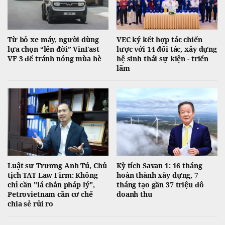
Từ bỏ xe máy, người dùng
VEC ký kết hợp tác chiến
lựa chọn “lên đời” VinFast
lược với 14 đối tác, xây dựng
VF 3 để tránh nóng mùa hè
hệ sinh thái sự kiện - triển
lãm
Luật sư Trương Anh Tú, Chủ
Kỳ tích Savan 1: 16 tháng
tịch TAT Law Firm: Không
hoàn thành xây dựng, 7
chỉ cần "lá chắn pháp lý",
tháng tạo gần 37 triệu đô
Petrovietnam cần cơ chế
doanh thu
chia sẻ rủi ro