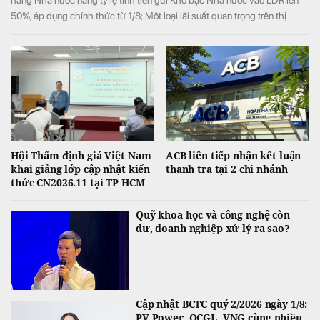
hàng Nhà nước nâng tỷ lệ tính tiền gửi Kho bạc Nhà nước vào LDR lên
50%, áp dụng chính thức từ 1/8; Một loại lãi suất quan trọng trên thị
trường giảm sâu, xuống còn hơn 1%/năm, …
Hội Thẩm định giá Việt Nam
ACB liên tiếp nhận kết luận
khai giảng lớp cập nhật kiến
thanh tra tại 2 chi nhánh
thức CN2026.11 tại TP HCM
Quỹ khoa học và công nghệ còn
dư, doanh nghiệp xử lý ra sao?
Cập nhật BCTC quý 2/2026 ngày 1/8:
PV Power, QCGL, VNG cùng nhiều