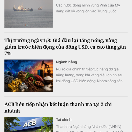
Các nước đồng minh vùng Vịnh của Mỹ
đang đặt kỳ vọng lớn vào Trung Quốc.
Thị trường ngày 1/8: Giá dầu lại tăng nóng, vàng
giảm trước biến động của đồng USD, ca cao tăng gần
7%
Ngành hàng
Rủi ro địa chính trị tiếp tục nâng đỡ giá
năng lượng, trong khi vàng điều chỉnh sau
khi đồng USD biến động. Nhóm nông sản
ghi nhận nhiều điểm sáng với cà phê
Arabica và ca cao tăng mạnh nhờ nguồn
cung thắt chặt, còn thị trường thép và
ACB liên tiếp nhận kết luận thanh tra tại 2 chi
quặng sắt vẫn chịu áp lực từ các yếu tố
nhánh
thương mại, chi phí sản xuất và nguy cơ
gián đoạn nguồn cung.
Tài chính
Thanh tra Ngân hàng Nhà nước (NHNN)