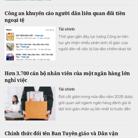
mang tên “Trạm Tiếp Sức Tài Chính” giúp
hiện thực hóa các dự định, bắt trọn xu
Công an khuyến cáo người dân liên quan đổi tiền
hướng “manifest” của giới trẻ thông qua bộ
ngoại tệ
giải pháp tài chính chuyên biệt. Đừng bỏ lỡ
cơ hội tham gia “Lễ hội Moneyfest” tài
Tài chính
chính đầu tiên và tận hưởng trọn vẹn không
Thời gian gần đây, lực lượng Công an liên
gian Thể thao – Âm nhạc – Công nghệ đỉnh
tục ghi nhận nhiều phản ánh, tố giác của
cao.
người dân về việc bị lừa đảo chiếm đoạt tài
sản khi tham gia các hoạt động đổi tiền
ngoại tệ trực tuyến, đặc biệt là giao dịch
giữa đồng Việt Nam (VND) và Won Hàn
Hơn 3.700 cán bộ nhân viên của một ngân hàng lớn
Quốc (KRW).
nghỉ việc
Tài chính
Đợt cắt giảm trong nửa đầu năm 2026 được
giới quan sát ngành ngân hàng đánh giá là
đợt tinh giản nhân sự lớn nhất từ trước đến
nay tại nhà băng này.
Chính thức đổi tên Ban Tuyên giáo và Dân vận