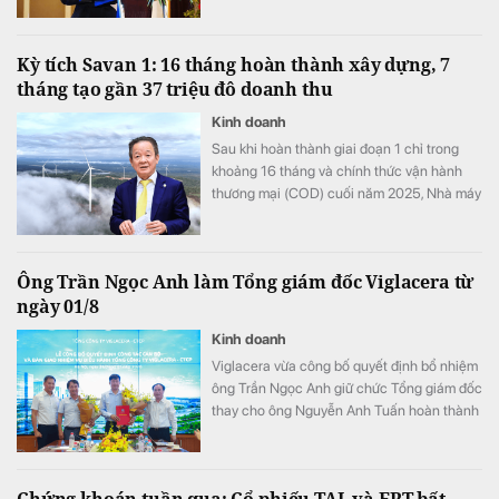
Kỳ tích Savan 1: 16 tháng hoàn thành xây dựng, 7
tháng tạo gần 37 triệu đô doanh thu
Kinh doanh
Sau khi hoàn thành giai đoạn 1 chỉ trong
khoảng 16 tháng và chính thức vận hành
thương mại (COD) cuối năm 2025, Nhà máy
điện gió Savan 1 của T&T Group đang bước
vào giai đoạn mang ý nghĩa bước ngoặt: tạo
dòng tiền.
Ông Trần Ngọc Anh làm Tổng giám đốc Viglacera từ
ngày 01/8
Kinh doanh
Viglacera vừa công bố quyết định bổ nhiệm
ông Trần Ngọc Anh giữ chức Tổng giám đốc
thay cho ông Nguyễn Anh Tuấn hoàn thành
nhiệm vụ sau 40 năm công tác. Sự chuyển
giao diễn ra trong bối cảnh doanh nghiệp
đạt doanh thu 7 tháng hơn 9.100 tỷ đồng và