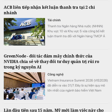
cung thắt chặt, còn thị trường thép và
ACB liên tiếp nhận kết luận thanh tra tại 2 chi
quặng sắt vẫn chịu áp lực từ các yếu tố
nhánh
thương mại, chi phí sản xuất và nguy cơ
gián đoạn nguồn cung.
Tài chính
Thanh tra Ngân hàng Nhà nước (NHNN)
Khu vực 10 và Khu vực 5 vừa công bố kết
luận thanh tra đối với Ngân hàng TMCP Á
Châu (ACB) Chi nhánh Bình Thuận và ACB
Chi nhánh Thái Nguyên.
GreenNode - đối tác đám mây chính thức của
NVIDIA chia sẻ về thay đổi tư duy quản trị rủi ro
trong kỷ nguyên AI
Công nghệ
Vietnam Insurance Summit 2026 (VIS2026)
đã diễn ra vào 31/7. Đây là sự kiện quy mô
lớn nhất của ngành bảo hiểm Việt Nam
trong năm với mục tiêu thúc đẩy sự phát
triển của thị trường bảo hiểm Việt Nam.
Lần đầu tiên sau 15 năm, Mỹ mới làm việc này cho