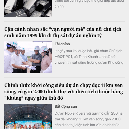
trong bối cảnh giá bạc thế giới tiếp tục điều
chỉnh.
Cận cảnh nhan sắc “vạn người mê” của nữ chủ tịch
sinh năm 1999 khi đi thị sát dự án nghìn tỷ
Tài chính
Ít ngày sau khi được bầu giữ chức Chủ tịch
HĐQT PC1, bà Trịnh Khánh Linh đã có
chuyến thị sát công trường dự án Khu công
nghiệp Nhật Bản - Hải Phòng giai đoạn 2
(NHIZ II).
Chính thức khởi công siêu dự án chạy dọc 11km ven
sông, có gần 2.000 dinh thự với diện tích thuộc hàng
"khủng” ngay giữa thủ đô
Bất động sản
Dự án Noble Rivera với quy mô gần 250 ha,
trải dài khoảng 11 km ven sông, gần 2000
căn dinh thự diện tích lớn vừa chính thức