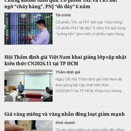
Chứng khoán tuần qua: Cổ phiếu TAL và FRT bất
duy trì đà tăng trưởng tích cực.
ngờ “cháy hàng”, PNJ “dò đáy” 6 năm
Tài chính
Cổ phiếu TAL và FRT bất ngờ “cháy hàng”,
Cổ phiếu PNJ “dò đáy” 6 năm; 54 quỹ cùng
"xuống tiền" gom một cổ phiếu ngân hàng;
Một “cá mập” thẳng tay cắt lỗ hơn nửa danh
mục cổ phiếu, …
Hội Thẩm định giá Việt Nam khai giảng lớp cập nhật
kiến thức CN2026.11 tại TP HCM
Thẩm định giá
Ngày 1/8, Hội Thẩm định giá Việt Nam đã
khai giảng lớp cập nhật kiến thức
CN2026.11 tại TP HCM. Khóa học không
chỉ giúp học viên cập nhật quy định mới mà
còn tăng cường trao đổi các tình huống
thực tế, kỹ năng nghề nghiệp trong bối cảnh
Giá vàng miếng và vàng nhẫn đồng loạt giảm mạnh
chuyển đổi số.
Kinh doanh
Cả giá vàng miếng và vàng nhẫn đều đồng