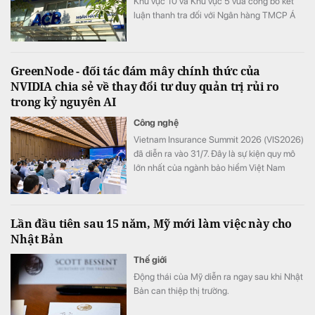
Khu vực 10 và Khu vực 5 vừa công bố kết
luận thanh tra đối với Ngân hàng TMCP Á
Châu (ACB) Chi nhánh Bình Thuận và ACB
Chi nhánh Thái Nguyên.
GreenNode - đối tác đám mây chính thức của
NVIDIA chia sẻ về thay đổi tư duy quản trị rủi ro
trong kỷ nguyên AI
Công nghệ
Vietnam Insurance Summit 2026 (VIS2026)
đã diễn ra vào 31/7. Đây là sự kiện quy mô
lớn nhất của ngành bảo hiểm Việt Nam
trong năm với mục tiêu thúc đẩy sự phát
triển của thị trường bảo hiểm Việt Nam.
Lần đầu tiên sau 15 năm, Mỹ mới làm việc này cho
Nhật Bản
Thế giới
Động thái của Mỹ diễn ra ngay sau khi Nhật
Bản can thiệp thị trường.