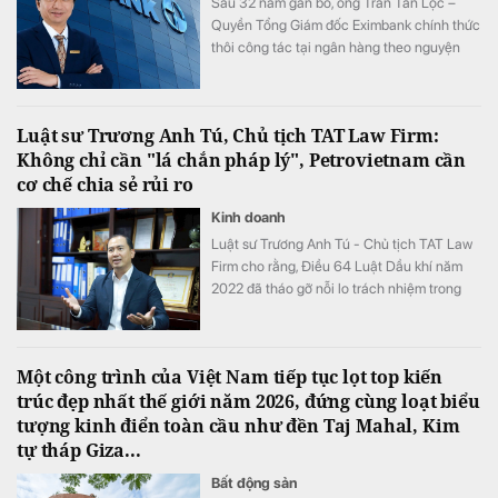
Sau 32 năm gắn bó, ông Trần Tấn Lộc –
Quyền Tổng Giám đốc Eximbank chính thức
thôi công tác tại ngân hàng theo nguyện
vọng cá nhân từ ngày 1/8.
Luật sư Trương Anh Tú, Chủ tịch TAT Law Firm:
Không chỉ cần "lá chắn pháp lý", Petrovietnam cần
cơ chế chia sẻ rủi ro
Kinh doanh
Luật sư Trương Anh Tú - Chủ tịch TAT Law
Firm cho rằng, Điều 64 Luật Dầu khí năm
2022 đã tháo gỡ nỗi lo trách nhiệm trong
hoạt động tìm kiếm, thăm dò. Tuy nhiên, để
Tập đoàn Công nghiệp - Năng lượng Quốc
gia Viêt Nam (Petrovietnam) tiếp tục đầu tư
Một công trình của Việt Nam tiếp tục lọt top kiến
gia tăng trữ lượng, điều cần thiết không chỉ
trúc đẹp nhất thế giới năm 2026, đứng cùng loạt biểu
là "lá chắn pháp lý" mà còn là cơ chế chia
tượng kinh điển toàn cầu như đền Taj Mahal, Kim
sẻ rủi ro.
tự tháp Giza...
Bất động sản