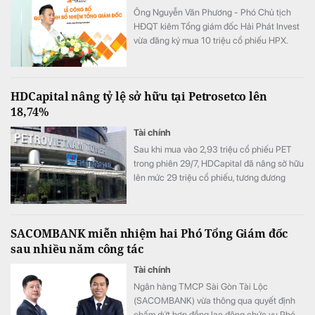
Ông Nguyễn Văn Phương - Phó Chủ tịch
HĐQT kiêm Tổng giám đốc Hải Phát Invest
vừa đăng ký mua 10 triệu cổ phiếu HPX.
HDCapital nâng tỷ lệ sở hữu tại Petrosetco lên
18,74%
Tài chính
Sau khi mua vào 2,93 triệu cổ phiếu PET
trong phiên 29/7, HDCapital đã nâng sở hữu
lên mức 29 triệu cổ phiếu, tương đương
18,74% vốn Petrosetco.
SACOMBANK miễn nhiệm hai Phó Tổng Giám đốc
sau nhiều năm công tác
Tài chính
Ngân hàng TMCP Sài Gòn Tài Lộc
(SACOMBANK) vừa thông qua quyết định
chấm dứt hợp đồng lao động chức vụ Phó