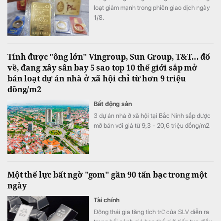
loạt giảm mạnh trong phiên giao dịch ngày
1/8.
Tỉnh được "ông lớn" Vingroup, Sun Group, T&T... đổ
về, đang xây sân bay 5 sao top 10 thế giới sắp mở
bán loạt dự án nhà ở xã hội chỉ từ hơn 9 triệu
đồng/m2
Bất động sản
3 dự án nhà ở xã hội tại Bắc Ninh sắp được
mở bán với giá từ 9,3 - 20,6 triệu đồng/m2.
Một thế lực bất ngờ "gom" gần 90 tấn bạc trong một
ngày
Tài chính
Động thái gia tăng tích trữ của SLV diễn ra