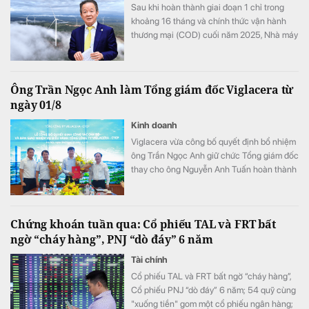
Sau khi hoàn thành giai đoạn 1 chỉ trong
khoảng 16 tháng và chính thức vận hành
thương mại (COD) cuối năm 2025, Nhà máy
điện gió Savan 1 của T&T Group đang bước
vào giai đoạn mang ý nghĩa bước ngoặt: tạo
dòng tiền.
Ông Trần Ngọc Anh làm Tổng giám đốc Viglacera từ
ngày 01/8
Kinh doanh
Viglacera vừa công bố quyết định bổ nhiệm
ông Trần Ngọc Anh giữ chức Tổng giám đốc
thay cho ông Nguyễn Anh Tuấn hoàn thành
nhiệm vụ sau 40 năm công tác. Sự chuyển
giao diễn ra trong bối cảnh doanh nghiệp
đạt doanh thu 7 tháng hơn 9.100 tỷ đồng và
Chứng khoán tuần qua: Cổ phiếu TAL và FRT bất
duy trì đà tăng trưởng tích cực.
ngờ “cháy hàng”, PNJ “dò đáy” 6 năm
Tài chính
Cổ phiếu TAL và FRT bất ngờ “cháy hàng”,
Cổ phiếu PNJ “dò đáy” 6 năm; 54 quỹ cùng
"xuống tiền" gom một cổ phiếu ngân hàng;