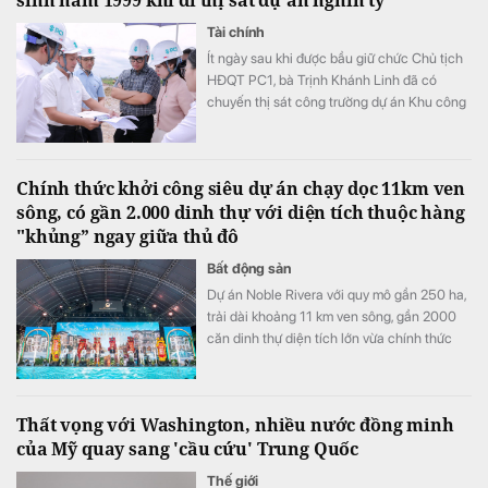
sinh năm 1999 khi đi thị sát dự án nghìn tỷ
Tài chính
Ít ngày sau khi được bầu giữ chức Chủ tịch
HĐQT PC1, bà Trịnh Khánh Linh đã có
chuyến thị sát công trường dự án Khu công
nghiệp Nhật Bản - Hải Phòng giai đoạn 2
(NHIZ II).
Chính thức khởi công siêu dự án chạy dọc 11km ven
sông, có gần 2.000 dinh thự với diện tích thuộc hàng
"khủng” ngay giữa thủ đô
Bất động sản
Dự án Noble Rivera với quy mô gần 250 ha,
trải dài khoảng 11 km ven sông, gần 2000
căn dinh thự diện tích lớn vừa chính thức
được triển khai, trở thành một trong những
khu đô thị ven sông quy mô lớn tại Hà Nội.
Thất vọng với Washington, nhiều nước đồng minh
của Mỹ quay sang 'cầu cứu' Trung Quốc
Thế giới