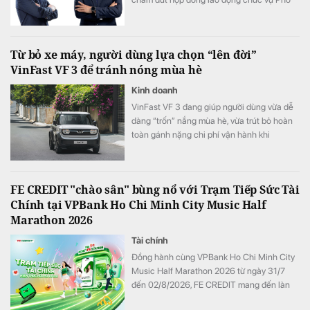
Tổng giám đốc đối với ông Nguyễn Minh
Tâm và ông Hồ Doãn Cường theo nguyện
vọng cá nhân. Các quyết định có hiệu lực
Từ bỏ xe máy, người dùng lựa chọn “lên đời”
kể từ ngày 31/7/2026.
VinFast VF 3 để tránh nóng mùa hè
Kinh doanh
VinFast VF 3 đang giúp người dùng vừa dễ
dàng “trốn” nắng mùa hè, vừa trút bỏ hoàn
toàn gánh nặng chi phí vận hành khi
chuyển đổi từ xe máy lên ô tô.
FE CREDIT "chào sân" bùng nổ với Trạm Tiếp Sức Tài
Chính tại VPBank Ho Chi Minh City Music Half
Marathon 2026
Tài chính
Đồng hành cùng VPBank Ho Chi Minh City
Music Half Marathon 2026 từ ngày 31/7
đến 02/8/2026, FE CREDIT mang đến làn
gió mới với không gian trải nghiệm độc đáo