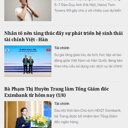
5-7 Đào Duy Anh (Hà Nội), Hanoi Twin
Towers 99 gây chú ý với chiều cao dự kiến
568 m, tổng vốn đầu tư 3 - 3,5 tỷ USD và
hàng loạt mục tiêu xác lập kỷ lục thế giới
nếu được cơ quan có thẩm quyền chấp
Nhân tố nền tảng thúc đẩy sự phát triển hệ sinh thái
thuận triển khai.
tài chính Việt - Hàn
Tài chính
Sự gia tăng giao lưu, du lịch, học tập và lao
động giữa Việt Nam và Hàn Quốc đang kéo
theo nhu cầu sử dụng các dịch vụ tài chính
xuyên biên giới ngày càng đa dạng. Từ
chuyển tiền, nhận kiều hối đến thanh toán
khi đi du lịch, công tác hay học tập, sinh
Bà Phạm Thị Huyền Trang làm Tổng Giám đốc
sống ở nước ngoài, khách hàng ngày càng
Eximbank từ hôm nay (1/8)
kỳ vọng những trải nghiệm tài chính thuận
tiện, liền mạch và được kết nối trên cùng
Tài chính
một hệ sinh thái.
Sau khi thôi làm Chủ tịch HĐQT Eximbank,
bà Trang được bổ nhiệm làm Tổng Giám
đốc ngân hàng.