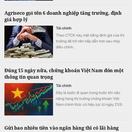
Agriseco gọi tên 6 doanh nghiệp tăng trưởng, định
giá hợp lý
Tài chính
Theo CTCK này, mặt bằng định giá của thị
trường đã trở nên hấp dẫn hơn sau nhịp
điều chỉnh.
Đúng 15 ngày nữa, chứng khoán Việt Nam đón một
thông tin quan trọng
Tài chính
Đây là bước đi quan trọng trước khi việc
nâng hạng thị trường chứng khoán Việt
Nam chính thức có hiệu lực từ ngày 21/9.
Gửi bao nhiêu tiền vào ngân hàng thì có lãi hàng