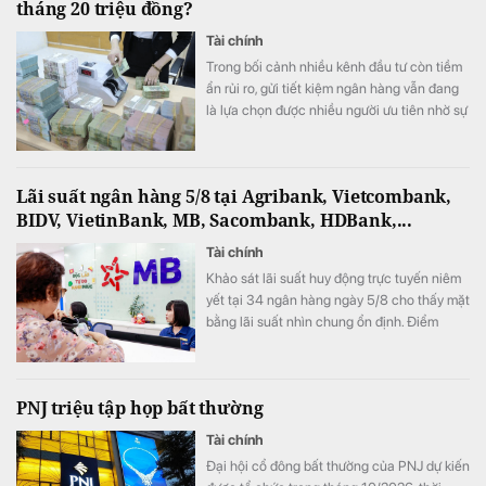
tháng 20 triệu đồng?
Tài chính
Trong bối cảnh nhiều kênh đầu tư còn tiềm
ẩn rủi ro, gửi tiết kiệm ngân hàng vẫn đang
là lựa chọn được nhiều người ưu tiên nhờ sự
an toàn và ổn định.
Lãi suất ngân hàng 5/8 tại Agribank, Vietcombank,
BIDV, VietinBank, MB, Sacombank, HDBank,...
Tài chính
Khảo sát lãi suất huy động trực tuyến niêm
yết tại 34 ngân hàng ngày 5/8 cho thấy mặt
bằng lãi suất nhìn chung ổn định. Điểm
đáng chú ý là SeABank đồng loạt giảm lãi
suất ở nhiều kỳ hạn, trong khi ACB tiếp tục
dẫn đầu với 7,8%/năm và LPBank duy trì
PNJ triệu tập họp bất thường
mức 7,3%/năm.
Tài chính
Đại hội cổ đông bất thường của PNJ dự kiến