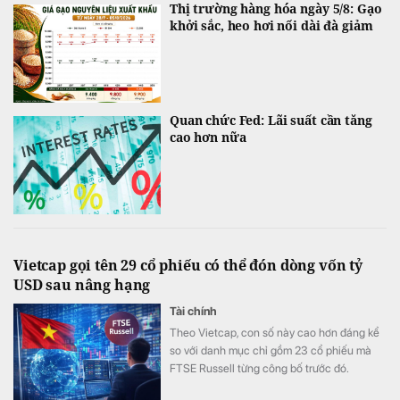
Thị trường hàng hóa ngày 5/8: Gạo
khởi sắc, heo hơi nối dài đà giảm
Quan chức Fed: Lãi suất cần tăng
cao hơn nữa
Vietcap gọi tên 29 cổ phiếu có thể đón dòng vốn tỷ
USD sau nâng hạng
Tài chính
Theo Vietcap, con số này cao hơn đáng kể
so với danh mục chỉ gồm 23 cổ phiếu mà
FTSE Russell từng công bố trước đó.