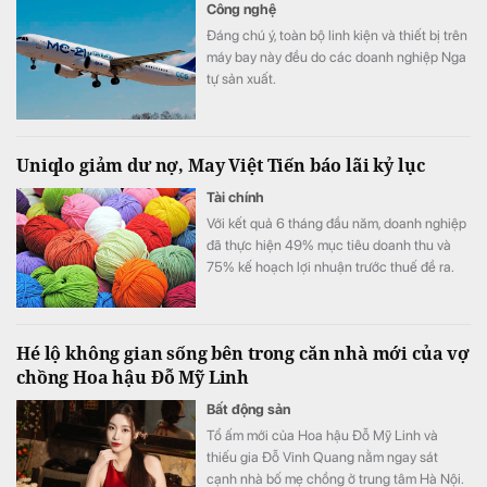
Công nghệ
Đáng chú ý, toàn bộ linh kiện và thiết bị trên
máy bay này đều do các doanh nghiệp Nga
tự sản xuất.
Uniqlo giảm dư nợ, May Việt Tiến báo lãi kỷ lục
Tài chính
Với kết quả 6 tháng đầu năm, doanh nghiệp
đã thực hiện 49% mục tiêu doanh thu và
75% kế hoạch lợi nhuận trước thuế đề ra.
Hé lộ không gian sống bên trong căn nhà mới của vợ
chồng Hoa hậu Đỗ Mỹ Linh
Bất động sản
Tổ ấm mới của Hoa hậu Đỗ Mỹ Linh và
thiếu gia Đỗ Vinh Quang nằm ngay sát
cạnh nhà bố mẹ chồng ở trung tâm Hà Nội.