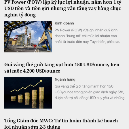
PV Power (POW) lập kỷ lục lợi nhuận, nắm hơn 1 tỷ
USD tiền và tiền gửi nhưng vẫn tăng vay hàng chục
nghìn tỷ đồng
Kinh doanh
PV Power (POW) vừa ghi nhận quý kinh
doanh “bùng nổ” với mức lợi nhuận cao
nhất từ trước đến nay. Tuy nhiên, phía sau
bức tranh tăng trưởng là một nghịch lý đáng
chú ý: doanh nghiệp đang nắm giữ lượng
tiền và tiền gửi ngân hàng hơn 1 tỷ USD,
Giá vàng thế giới tăng vọt hơn 150 USD/ounce, tiến
nhưng vẫn đẩy mạnh vay vốn khiến chi phí
sát mốc 4.200 USD/ounce
lãi vay tăng vọt.
Ngành hàng
Giá vàng thế giới tăng mạnh hơn 150
USD/ounce trong phiên giao dịch ngày 5/8,
được hỗ trợ bởi đồng USD suy yếu và những
bất ổn địa chính trị. Trong khi đó, giới đầu tư
hướng sự chú ý tới loạt dữ liệu việc làm của
Mỹ trong tuần này để tìm thêm tín hiệu về
Tổng Giám đốc MWG: Tự tin hoàn thành kế hoạch
triển vọng chính sách của Fed.
lợi nhuận sớm 2-3 tháng