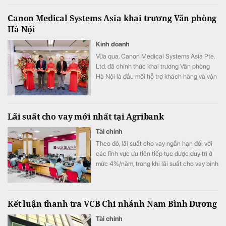
Canon Medical Systems Asia khai trương Văn phòng
Hà Nội
Kinh doanh
Vừa qua, Canon Medical Systems Asia Pte.
Ltd. đã chính thức khai trương Văn phòng
Hà Nội là đầu mối hỗ trợ khách hàng và vận
hành kinh doanh, góp phần nâng cao năng
lực phục vụ các cơ sở y tế tại khu vực miền
Bắc.
Lãi suất cho vay mới nhất tại Agribank
Tài chính
Theo đó, lãi suất cho vay ngắn hạn đối với
các lĩnh vực ưu tiên tiếp tục được duy trì ở
mức 4%/năm, trong khi lãi suất cho vay bình
quân giảm xuống 8,51%/năm.
Kết luận thanh tra VCB Chi nhánh Nam Bình Dương
Tài chính