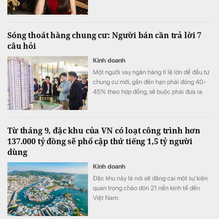
Sóng thoát hàng chung cư: Người bán cần trả lời 7
câu hỏi
Kinh doanh
Một người vay ngân hàng tỉ lệ lớn để đầu tư
chung cư mới, gần đến hạn phải đóng 40-
45% theo hợp đồng, sẽ buộc phải đưa ra
quyết định quan trọng: Thoát hay giữ hàng?
Từ tháng 9, đặc khu của VN có loạt công trình hơn
137.000 tỷ đồng sẽ phổ cập thứ tiếng 1,5 tỷ người
dùng
Kinh doanh
Đặc khu này là nơi sẽ đăng cai một sự kiện
quan trọng chào đón 21 nền kinh tế đến
Việt Nam.