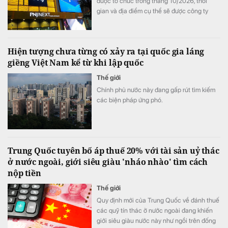
được tổ chức trong tháng 10/2026, thời
gian và địa điểm cụ thể sẽ được công ty
thông báo sau.
Hiện tượng chưa từng có xảy ra tại quốc gia láng
giềng Việt Nam kể từ khi lập quốc
Thế giới
Chính phủ nước này đang gấp rút tìm kiếm
các biện pháp ứng phó.
Trung Quốc tuyên bố áp thuế 20% với tài sản uỷ thác
ở nước ngoài, giới siêu giàu 'nháo nhào' tìm cách
nộp tiền
Thế giới
Quy định mới của Trung Quốc về đánh thuế
các quỹ tín thác ở nước ngoài đang khiến
giới siêu giàu nước này như ngồi trên đống