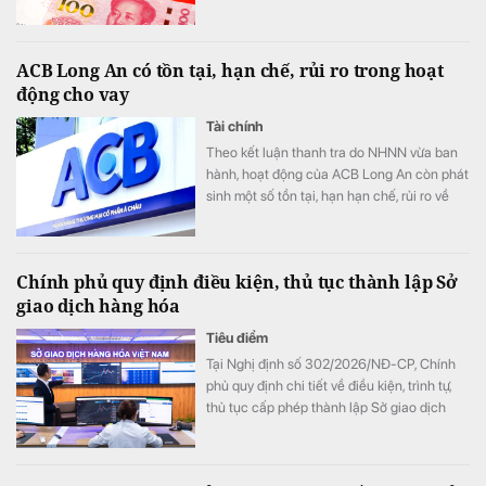
lửa.
ACB Long An có tồn tại, hạn chế, rủi ro trong hoạt
động cho vay
Tài chính
Theo kết luận thanh tra do NHNN vừa ban
hành, hoạt động của ACB Long An còn phát
sinh một số tồn tại, hạn hạn chế, rủi ro về
nguyên tắc vay vốn; thẩm định, xét duyệt
cho vay; về kiểm tra, giám sát vốn vay; về
báo cáo giao dịch có giá trị lớn; về hoạt
Chính phủ quy định điều kiện, thủ tục thành lập Sở
động chuyển tiền ra nước ngoài.
giao dịch hàng hóa
Tiêu điểm
Tại Nghị định số 302/2026/NĐ-CP, Chính
phủ quy định chi tiết về điều kiện, trình tự,
thủ tục cấp phép thành lập Sở giao dịch
hàng hóa.