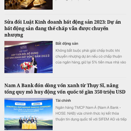
hiện trường.
Sửa đổi Luật Kinh doanh bất động sản 2023: Dự án
bất động sản đang thế chấp vẫn được chuyển
nhượng
Bất động sản
Không bắt buộc phải giải chấp trước khi
chuyển nhượng dự án nếu có chấp thuận
của ngân hàng, giữ lại 5% tiền mua nhà vào
tài khoản bảo đảm... là những đề xuất
“nóng” tại Hội thảo góp ý sửa đổi Luật Kinh
doanh bất động sản 2023.
Nam A Bank đón dòng vốn xanh từ Thụy Sĩ, nâng
tổng quy mô huy động vốn quốc tế gần 350 triệu USD
Tài chính
Ngân hàng TMCP Nam Á (Nam A Bank -
HOSE: NAB) vừa chính thức ký kết thỏa
thuận tín dụng quốc tế với SIFEM AG và tiếp
cận thêm nguồn vốn từ các quỹ do
responsAbility Investments AG quản lý, nâng