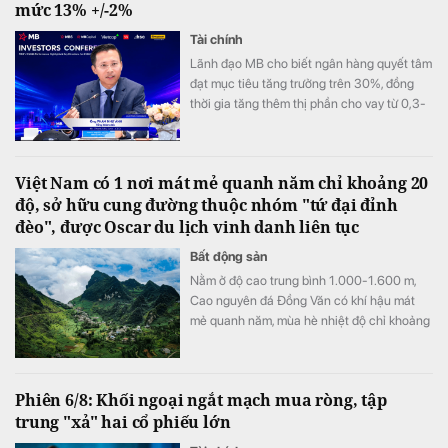
mức 13% +/-2%
Tài chính
Lãnh đạo MB cho biết ngân hàng quyết tâm
đạt mục tiêu tăng trưởng trên 30%, đồng
thời gia tăng thêm thị phần cho vay từ 0,3-
0,5% trong nửa cuối năm, sau khi đã tăng
0,3% ở nửa đầu năm.
Việt Nam có 1 nơi mát mẻ quanh năm chỉ khoảng 20
độ, sở hữu cung đường thuộc nhóm "tứ đại đỉnh
đèo", được Oscar du lịch vinh danh liên tục
Bất động sản
Nằm ở độ cao trung bình 1.000-1.600 m,
Cao nguyên đá Đồng Văn có khí hậu mát
mẻ quanh năm, mùa hè nhiệt độ chỉ khoảng
20-23°C, trong khi mùa đông có thể xuống
gần 0°C và xuất hiện băng tuyết.
Phiên 6/8: Khối ngoại ngắt mạch mua ròng, tập
trung "xả" hai cổ phiếu lớn