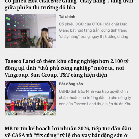
Cổ phiếu Hóa chất Đức Giang “cháy hàng”, tăng trần
trường đầu tư thông thoáng hơn.
giữa phiên thị trường đỏ lửa
Tài chính
Cổ phiếu DGC của CTCP Hóa chất Đức
Giang bất ngờ tăng trần, cùng tình trạng
“cháy hàng” trong ngày thị trường chứng
khoán đỏ lửa, VN-Index giảm hơn 11 điểm.
Taseco Land có thêm khu công nghiệp hơn 2.100 tỷ
đồng tại tỉnh “thủ phủ công nghiệp” nước ta, nơi
Vingroup, Sun Group, T&T cùng hiện diện
Bất động sản
UBND tỉnh Bắc Ninh vừa trao quyết định
chấp thuận chủ trương đầu tư cho công ty
con của Taseco Land thực hiện dự án Khu
công nghiệp Yên Sơn quy mô gần 155 ha,
tổng vốn hơn 2.157 tỷ đồng.
MB tự tin kế hoạch lợi nhuận 2026, tiếp tục dẫn đầu
về CASA và “fix cứng” tỷ lệ cho vay bất động sản ở