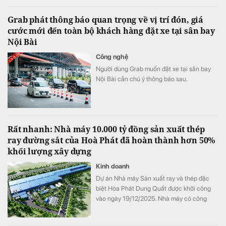
tổng quy mô dòng vốn mà ngân hàng này
Grab phát thông báo quan trọng về vị trí đón, giá
thu hút thành công từ đầu năm đến nay lên
cước mới đến toàn bộ khách hàng đặt xe tại sân bay
gần 350 triệu USD.
Nội Bài
Công nghệ
Người dùng Grab muốn đặt xe tại sân bay
Nội Bài cần chú ý thông báo sau.
Rất nhanh: Nhà máy 10.000 tỷ đồng sản xuất thép
ray đường sắt của Hoà Phát đã hoàn thành hơn 50%
khối lượng xây dựng
Kinh doanh
Dự án Nhà máy Sản xuất ray và thép đặc
biệt Hòa Phát Dung Quất được khởi công
vào ngày 19/12/2025. Nhà máy có công
suất thiết kế 700.000 tấn/năm, tổng vốn
đầu tư hơn 10.000 tỷ đồng, được triển khai