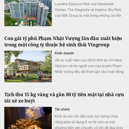
Lumière Essence Park của Masterise
Homes, The Magnolia và Imperia Sky Park
của MIK Group là một trong những cái tên
góp mặt trong Top 10 dự án chung cư mới
được quan tâm nhất nửa đầu năm 2026 tại
Hà Nội.
Con gái tỷ phú Phạm Nhật Vượng lần đầu xuất hiện
trong một công ty thuộc hệ sinh thái Vingroup
Kinh doanh
Với sự xuất hiện của Minh Anh tại Vin New
Horizon, cả ba người con của tỷ phú Phạm
Nhật Vượng đều đã tham gia vào hoạt động
quản trị, điều hành tại các doanh nghiệp
trong hệ sinh thái Vingroup.
Tịch thu 15 kg vàng và gần 80 tỷ tiền mặt tại nhà cựu
tài xế xe buýt
Tài chính
Khối tài sản lớn đến mức lực lượng chức
năng phải sử dụng 6 xe tải nhỏ và một
phương tiện vận chuyển cỡ lớn để đưa khỏi