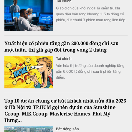
Tài chính
Giao dịch của khối ngoại là điểm trừ khi
quay đầu bán ròng khoảng 115 tỷ đồng cổ
phiếu, đứt chuỗi 3 phiên mua ròng liên tiếp.
Xuất hiện cổ phiếu tăng gần 200.000 đồng chỉ sau
một tuần, thị giá gấp đôi trong vòng 2 tháng
Tài chính
Vốn hóa thị trường của doanh nghiệp tăng
gần 6.000 tỷ đồng chỉ sau 5 phiên tăng
điểm.
Top 10 dự án chung cư hút khách nhất nửa đầu 2026
ở Hà Nội và TP.HCM gọi tên dự án của Sunshine
Group, MIK Group, Masterise Homes, Phú Mỹ
Hưng...
Bất động sản