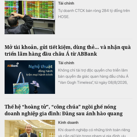
Tài chính
Tự doanh CTCK bán ròng 284 tỷ đồng trên
HOSE.
Mở tài khoản, gửi tiết kiệm, dùng thẻ… và nhận quà
triển lãm hàng đầu châu Á từ ABBank
Tài chính
Không chỉ tài trợ độc quyền cho triển lãm
bản quyền đa giác quan hàng đầu châu Á
“Van Gogh Timeless”, từ ngày 08/8/2026,
ABBank mang đến cho khách hàng chương
trình ưu đãi "Giao dịch dễ dàng, nhận quà
kiệt tác". Hàng loạt đặc quyền như vé tham
Thế hệ “hoàng tử”, “công chúa” ngồi ghế nóng
dự triển lãm và bộ quà tặng phiên bản giới
doanh nghiệp gia đình: Đằng sau ánh hào quang
hạn phát triển từ tác phẩm bản quyền Van
Gogh đang chờ đón khách hàng có giao
Kinh doanh
dịch tại ABBank.
Khi doanh nghiệp có những tính toán riêng
và cần giữ kín trong phạm vi gia đình, ưu