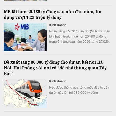
7,3%/năm và toàn thị trường hiện có 8 ngân
hàng niêm yết lãi suất từ 7%/năm trở lên.
MB lãi hơn 20.180 tỷ đồng sau nửa đầu năm, tín
dụng vượt 1,22 triệu tỷ đồng
Kinh doanh
Ngân hàng TMCP Quân đội (MB) ghi nhận
lợi nhuận trước thuế hơn 20.180 tỷ đồng
trong 6 tháng đầu năm 2026, tăng 27,02%
so với cùng kỳ. Cùng với tăng trưởng lợi
nhuận, quy mô tín dụng vượt 1,22 triệu tỷ
đồng, trong khi tổng tài sản tiến sát mốc
Đề xuất tăng 86.000 tỷ đồng cho dự án kết nối Hà
1,74 triệu tỷ đồng.
Nội, Hải Phòng với nơi có “đệ nhất hùng quan Tây
Bắc”
Kinh doanh
Nếu được thông qua, tổng mức đầu tư của
dự án này lên tới 289.000 tỷ đồng.