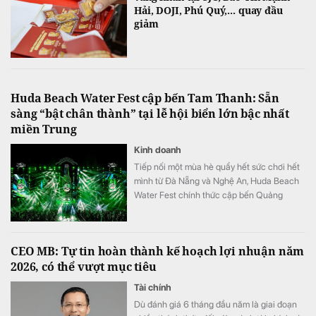
Hải, DOJI, Phú Quý,... quay đầu
giảm
Huda Beach Water Fest cập bến Tam Thanh: Sẵn
sàng “bật chân thành” tại lễ hội biển lớn bậc nhất
miền Trung
Kinh doanh
Tiếp nối một mùa hè quẩy hết sức chơi hết
mình từ Đà Nẵng và Nghệ An, Huda Beach
Water Fest chính thức cập bến Quảng
trường biển Tam Thanh ngày 8 - 9/8.
CEO MB: Tự tin hoàn thành kế hoạch lợi nhuận năm
2026, có thể vượt mục tiêu
Tài chính
Dù đánh giá 6 tháng đầu năm là giai đoạn