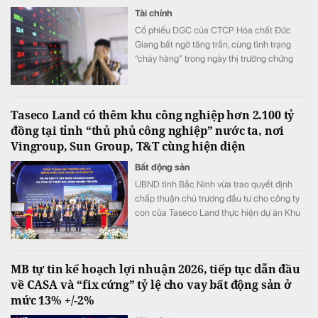
Tài chính
Cổ phiếu DGC của CTCP Hóa chất Đức
Giang bất ngờ tăng trần, cùng tình trạng
“cháy hàng” trong ngày thị trường chứng
khoán đỏ lửa, VN-Index giảm hơn 11 điểm.
Taseco Land có thêm khu công nghiệp hơn 2.100 tỷ
đồng tại tỉnh “thủ phủ công nghiệp” nước ta, nơi
Vingroup, Sun Group, T&T cùng hiện diện
Bất động sản
UBND tỉnh Bắc Ninh vừa trao quyết định
chấp thuận chủ trương đầu tư cho công ty
con của Taseco Land thực hiện dự án Khu
công nghiệp Yên Sơn quy mô gần 155 ha,
tổng vốn hơn 2.157 tỷ đồng.
MB tự tin kế hoạch lợi nhuận 2026, tiếp tục dẫn đầu
về CASA và “fix cứng” tỷ lệ cho vay bất động sản ở
mức 13% +/-2%