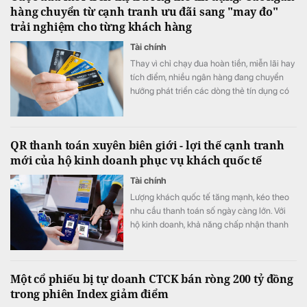
hàng chuyển từ cạnh tranh ưu đãi sang "may đo"
trải nghiệm cho từng khách hàng
Tài chính
Thay vì chỉ chạy đua hoàn tiền, miễn lãi hay
tích điểm, nhiều ngân hàng đang chuyển
hướng phát triển các dòng thẻ tín dụng có
khả năng cá nhân hóa, cho phép khách
hàng chủ động lựa chọn quyền lợi phù hợp
với nhu cầu chi tiêu. Xu hướng "may đo" trải
QR thanh toán xuyên biên giới - lợi thế cạnh tranh
nghiệm được kỳ vọng sẽ trở thành lợi thế
mới của hộ kinh doanh phục vụ khách quốc tế
cạnh tranh mới của thị trường thẻ trong giai
đoạn tới.
Tài chính
Lượng khách quốc tế tăng mạnh, kéo theo
nhu cầu thanh toán số ngày càng lớn. Với
hộ kinh doanh, khả năng chấp nhận thanh
toán xuyên biên giới không chỉ giúp nâng
cao trải nghiệm khách hàng mà còn mở
rộng cơ hội doanh thu, tăng sức cạnh tranh.
Một cổ phiếu bị tự doanh CTCK bán ròng 200 tỷ đồng
trong phiên Index giảm điểm