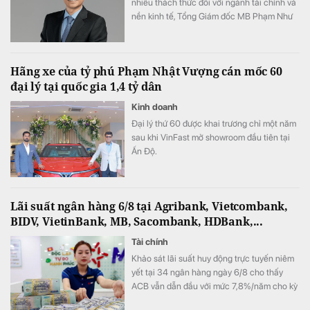
nhiều thách thức đối với ngành tài chính và
nền kinh tế, Tổng Giám đốc MB Phạm Như
Ánh cho biết ngân hàng vẫn tự tin hoàn
thành kế hoạch lợi nhuận năm 2026, thậm
chí có thể đạt kết quả cao hơn mục tiêu đề
Hãng xe của tỷ phú Phạm Nhật Vượng cán mốc 60
ra.
đại lý tại quốc gia 1,4 tỷ dân
Kinh doanh
Đại lý thứ 60 được khai trương chỉ một năm
sau khi VinFast mở showroom đầu tiên tại
Ấn Độ.
Lãi suất ngân hàng 6/8 tại Agribank, Vietcombank,
BIDV, VietinBank, MB, Sacombank, HDBank,...
Tài chính
Khảo sát lãi suất huy động trực tuyến niêm
yết tại 34 ngân hàng ngày 6/8 cho thấy
ACB vẫn dẫn đầu với mức 7,8%/năm cho kỳ
hạn 12 tháng, trong khi LPBank duy trì mức