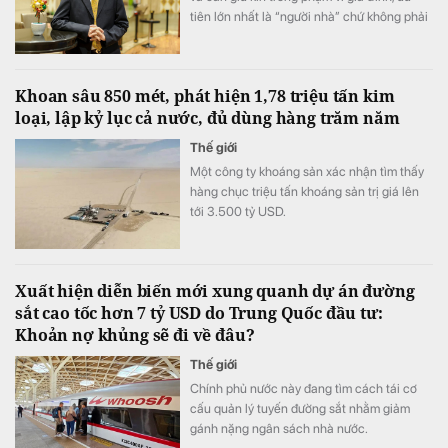
tiên lớn nhất là “người nhà” chứ không phải
năng lực.
Khoan sâu 850 mét, phát hiện 1,78 triệu tấn kim
loại, lập kỷ lục cả nước, đủ dùng hàng trăm năm
Thế giới
Một công ty khoáng sản xác nhận tìm thấy
hàng chục triệu tấn khoáng sản trị giá lên
tới 3.500 tỷ USD.
Xuất hiện diễn biến mới xung quanh dự án đường
sắt cao tốc hơn 7 tỷ USD do Trung Quốc đầu tư:
Khoản nợ khủng sẽ đi về đâu?
Thế giới
Chính phủ nước này đang tìm cách tái cơ
cấu quản lý tuyến đường sắt nhằm giảm
gánh nặng ngân sách nhà nước.