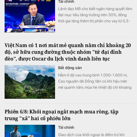
Tài chính
Lãnh đạo MB cho biết ngân hàng quyết tâm
đạt mục tiêu tăng trưởng trên 30%, đồng
thời gia tăng thêm thị phần cho vay từ 0,3-
0,5% trong nửa cuối năm, sau khi đã tăng
0,3% ở nửa đầu năm.
Việt Nam có 1 nơi mát mẻ quanh năm chỉ khoảng 20
độ, sở hữu cung đường thuộc nhóm "tứ đại đỉnh
đèo", được Oscar du lịch vinh danh liên tục
Bất động sản
Nằm ở độ cao trung bình 1.000-1.600 m,
Cao nguyên đá Đồng Văn có khí hậu mát
mẻ quanh năm, mùa hè nhiệt độ chỉ khoảng
20-23°C, trong khi mùa đông có thể xuống
gần 0°C và xuất hiện băng tuyết.
Phiên 6/8: Khối ngoại ngắt mạch mua ròng, tập
trung "xả" hai cổ phiếu lớn
Tài chính
Giao dịch của khối ngoại là điểm trừ khi