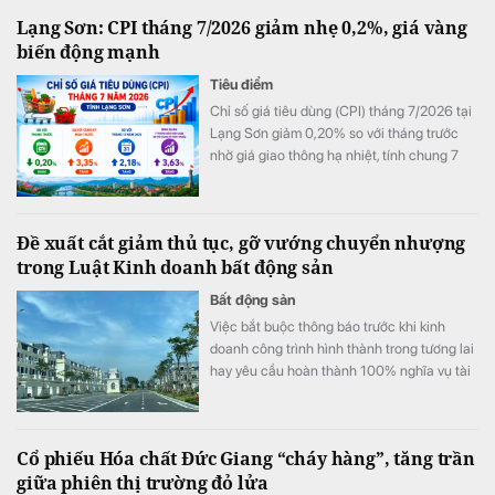
trên diện tích gần 15ha tại Khu công nghiệp
Lạng Sơn: CPI tháng 7/2026 giảm nhẹ 0,2%, giá vàng
phía Đông Khu Kinh tế Dung Quất.
biến động mạnh
Tiêu điểm
Chỉ số giá tiêu dùng (CPI) tháng 7/2026 tại
Lạng Sơn giảm 0,20% so với tháng trước
nhờ giá giao thông hạ nhiệt, tính chung 7
tháng đầu năm CPI bình quân vẫn tăng
3,63%.
Đề xuất cắt giảm thủ tục, gỡ vướng chuyển nhượng
trong Luật Kinh doanh bất động sản
Bất động sản
Việc bắt buộc thông báo trước khi kinh
doanh công trình hình thành trong tương lai
hay yêu cầu hoàn thành 100% nghĩa vụ tài
chính trước khi M&A đang được cho là làm
gia tăng áp lực chi phí. Các chuyên gia và
doanh nghiệp kiến nghị sửa đổi để tạo môi
Cổ phiếu Hóa chất Đức Giang “cháy hàng”, tăng trần
trường đầu tư thông thoáng hơn.
giữa phiên thị trường đỏ lửa