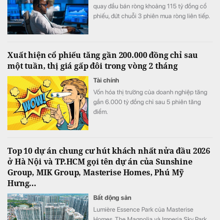
quay đầu bán ròng khoảng 115 tỷ đồng cổ
phiếu, đứt chuỗi 3 phiên mua ròng liên tiếp.
Xuất hiện cổ phiếu tăng gần 200.000 đồng chỉ sau
một tuần, thị giá gấp đôi trong vòng 2 tháng
Tài chính
Vốn hóa thị trường của doanh nghiệp tăng
gần 6.000 tỷ đồng chỉ sau 5 phiên tăng
điểm.
Top 10 dự án chung cư hút khách nhất nửa đầu 2026
ở Hà Nội và TP.HCM gọi tên dự án của Sunshine
Group, MIK Group, Masterise Homes, Phú Mỹ
Hưng...
Bất động sản
Lumière Essence Park của Masterise
Homes, The Magnolia và Imperia Sky Park