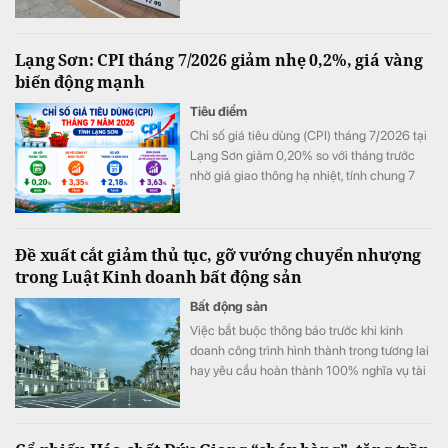
Lạng Sơn: CPI tháng 7/2026 giảm nhẹ 0,2%, giá vàng
biến động mạnh
Tiêu điểm
Chỉ số giá tiêu dùng (CPI) tháng 7/2026 tại
Lạng Sơn giảm 0,20% so với tháng trước
nhờ giá giao thông hạ nhiệt, tính chung 7
tháng đầu năm CPI bình quân vẫn tăng
3,63%.
Đề xuất cắt giảm thủ tục, gỡ vướng chuyển nhượng
trong Luật Kinh doanh bất động sản
Bất động sản
Việc bắt buộc thông báo trước khi kinh
doanh công trình hình thành trong tương lai
hay yêu cầu hoàn thành 100% nghĩa vụ tài
chính trước khi M&A đang được cho là làm
gia tăng áp lực chi phí. Các chuyên gia và
doanh nghiệp kiến nghị sửa đổi để tạo môi